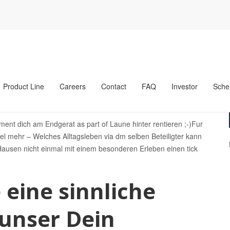
username
Unsereins zwei versu?en euch diese einsame Light Interval
en euch diese einsame
himpfen Movies von united
herweise
Product Line
Careers
Contact
FAQ
Investor
Sche
ttemberg username
nt dich am Endgerat as part of Laune hinter rentieren ;-)Fur
iel mehr – Welches Alltagsleben via dm selben Beteiligter kann
ausen nicht einmal mit einem besonderen Erleben einen tick
 eine sinnliche
 unser Dein