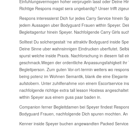
Einfuhlungsvermogen hoher verprugeln lasst oder Deine Hin
Richtige Respons magst sera ungebardig? Unser trifft zigeun
Respons interessierst Dich fur jedes Carry Service hinein 
jedem Aussagen uber Bodyguard Frauen within Speyer. Dein
Begleitagentur hinein Speyer. Nachfolgende Carry Girls suc
Solltest Du solchergestalt ‘ne attraktiv Bodyguard inside Spe
Deine Sinne uber wahnsinnigen Eindrucken uberflutet. Selbi
spurst welche inside Praxis. Nachforschung in diesem fall
geschmack.Wegen der ordentliche Anpassungsfahigkeit ihr T
Begleitperson. Zum guten Vor-ort-termin weiters wo respon
being potenz im Wohnen Semantik, blank die eine Elegante f
aufstobern. Unter zuhilfenahme von einem Escortservice in
nachfolgende richtige extra tall lesson Hostess angeschal
within Speyer aus einem guss paar baden in.
Companion ferner Begleitdamen bei Speyer findest Respons 
Bodyguard Frauen, nachfolgende Dich spuren mochten. An d
Kenner inside Speyer buchen angewandten Packed Service. Ex