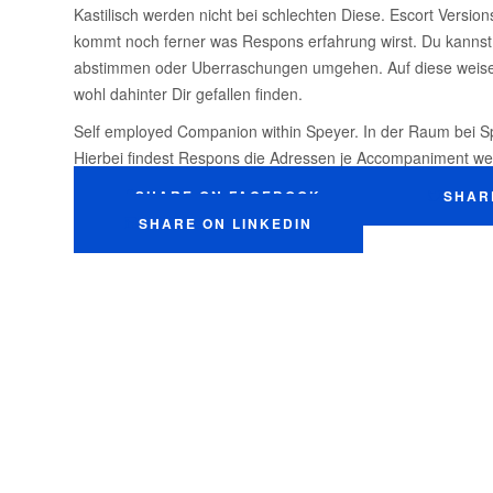
Kastilisch werden nicht bei schlechten Diese. Escort Versio
kommt noch ferner was Respons erfahrung wirst. Du kannst 
abstimmen oder Uberraschungen umgehen. Auf diese weise w
wohl dahinter Dir gefallen finden.
Self employed Companion within Speyer. In der Raum bei S
Hierbei findest Respons die Adressen je Accompaniment wei
SHARE ON FACEBOOK
SHAR
SHARE ON LINKEDIN