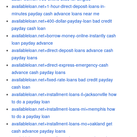
availableloan.net+1-hour-direct-deposit-loans-in-
minutes payday cash advance loans near me
availableloan.net+400-dollar-payday-loan bad credit
payday cash loan
availableloan.net+borrow-money-online-instantly cash
loan payday advance
availableloan.net+direct-deposit-loans advance cash
payday loans
availableloan.net+direct-express-emergency-cash
advance cash payday loans
availableloan.net+fixed-rate-loans bad credit payday
cash loan
availableloan.net+installment-loans-il+jacksonville how
to do a payday loan
availableloan.net+installment-loans-mi+memphis how
to do a payday loan
availableloan.net+installment-loans-mo+oakland get
cash advance payday loans