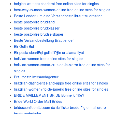
belgian-women+charleroi free online sites for singles
best-way-to-meet-women-online free online sites for singles
Beste Lender, um eine Versandbestellbraut zu erhalten
beste postordre brudland
beste postordre brudplasser
beste postordre brudselskaper
Beste Versandbestellung Brautlender
Bir Gelin Bul
Bir posta sipariЕџi gelini iГ§in ortalama fiyat
bolivian-women free online sites for singles
bolivian-women+santa-cruz-de-la-sierra free online sites for
singles
Brautbestellversandagentur
brazilian-dating-sites-and-apps free online sites for singles
brazilian-women+rio-de-janeiro free online sites for singles
BRIDE MAILLEMENT BRIDE Bonne idГ©e?
Bride World Order Mail Brides
bridesconfidential.com da+britiske-brude Г¦gte mail ordre
brude websteder