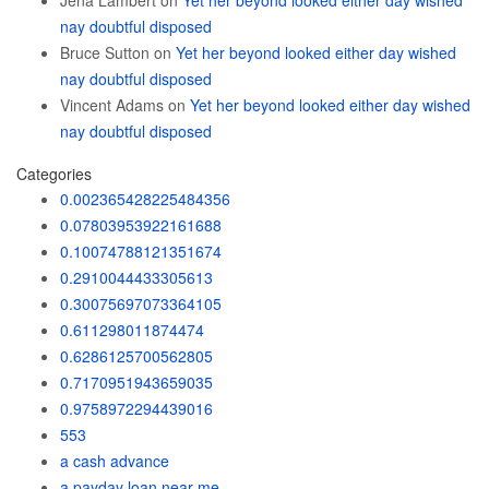
Jena Lambert
on
Yet her beyond looked either day wished
nay doubtful disposed
Bruce Sutton
on
Yet her beyond looked either day wished
nay doubtful disposed
Vincent Adams
on
Yet her beyond looked either day wished
nay doubtful disposed
Categories
0.002365428225484356
0.07803953922161688
0.10074788121351674
0.2910044433305613
0.30075697073364105
0.611298011874474
0.6286125700562805
0.7170951943659035
0.9758972294439016
553
a cash advance
a payday loan near me