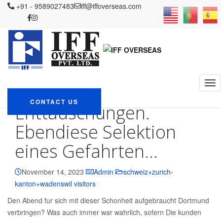
IFF OVERSEAS
+91 - 9589027483
Blog
schweiz+zurich-kanton+wadenswil visitors
iff@iffoverseas.com
Take starke Dating zuganglich, ausgewischt Enttauschungen.
Ebendiese Selektion eines Gefahrten…
Take starke Dating
zuganglich,
ausgewischt
CONTACT US
Enttauschungen.
Ebendiese Selektion
eines Gefahrten…
November 14, 2023
Admin
schweiz+zurich-
kanton+wadenswil visitors
Den Abend fur sich mit dieser Schonheit aufgebraucht Dortmund
verbringen? Was auch immer war wahrlich, sofern Die kunden