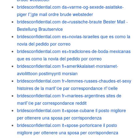
bridesconfidential.com da+varme-og-sexede-asiatiske-
piger Г¦gte mail ordre brude websteder
bridesconfidential.com de+russische-braute Bester Mail -
Bestellung Brautservice
bridesconfidential.com es+novias-israelies que es como la
novia del pedido por correo
bridesconfidential.com es+tradiciones-de-boda-mexicanas
que es como la novia del pedido por correo
bridesconfidential.com fi+amerikkalaiset-morsiamet-
avioliittoon postimyynti morsian
bridesconfidential.com fr+femmes-russes-chaudes-et-sexy
histoires de la mariГ©e par correspondance rГ©elle
bridesconfidential.com fr+mariees-argentines sites de
mariГ©e par correspondance reddit
bridesconfidential.com it+spose-cubane il posto migliore
per ottenere una sposa per corrispondenza
bridesconfidential.com it+spose-portoricane il posto
migliore per ottenere una sposa per corrispondenza