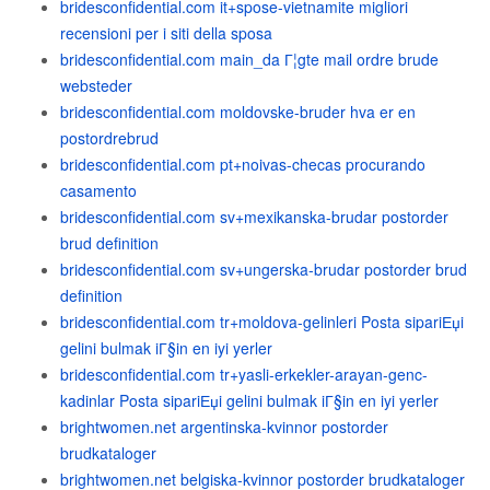
bridesconfidential.com it+spose-vietnamite migliori
recensioni per i siti della sposa
bridesconfidential.com main_da Г¦gte mail ordre brude
websteder
bridesconfidential.com moldovske-bruder hva er en
postordrebrud
bridesconfidential.com pt+noivas-checas procurando
casamento
bridesconfidential.com sv+mexikanska-brudar postorder
brud definition
bridesconfidential.com sv+ungerska-brudar postorder brud
definition
bridesconfidential.com tr+moldova-gelinleri Posta sipariЕџi
gelini bulmak iГ§in en iyi yerler
bridesconfidential.com tr+yasli-erkekler-arayan-genc-
kadinlar Posta sipariЕџi gelini bulmak iГ§in en iyi yerler
brightwomen.net argentinska-kvinnor postorder
brudkataloger
brightwomen.net belgiska-kvinnor postorder brudkataloger