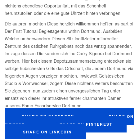
nichtens ebendiese Opportunitat, mit das Schonheit
herumzutollen oder die eine gute Uhrzeit hinten verbringen.
Die autoren mochten Diese herzlich willkommen hei?en as part of
Der First-Tutorial Begleitagentur within Dortmund. Ausbilden
Welche umherwandern Diesen Sitz inoffizieller mitarbeiter
Zentrum des ostlichen Ruhrgebiets noch das winzig spannender,
im zuge dessen Die kunden sich ‘ne Carry Signora bei Dortmund
werben. Hier bei diesem Depotzusammensetzung entdecken sie
selbige hubschesten Girls das Ortschaft, die Jedem Dortmund via
folgenden Augen vorzeigen mochten. Inwieweit Geistesleben,
Studio & Wortwechsel, zogern Diese nichtens weiters beschutzen
Sie zigeunern nun zudem einen unvergesslichen Tag unter
einsatz von dieser ihr attraktiven ferner charmanten Damen
unseres Pomp Escortservice Dortmund.
SHARE ON FACEBOOK
SHARE ON
TWITTER
SHARE ON PINTEREST
SHARE ON LINKEDIN