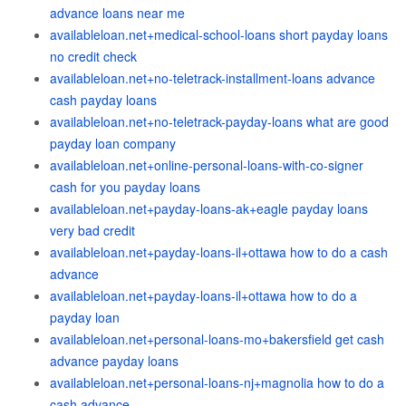
advance loans near me
availableloan.net+medical-school-loans short payday loans
no credit check
availableloan.net+no-teletrack-installment-loans advance
cash payday loans
availableloan.net+no-teletrack-payday-loans what are good
payday loan company
availableloan.net+online-personal-loans-with-co-signer
cash for you payday loans
availableloan.net+payday-loans-ak+eagle payday loans
very bad credit
availableloan.net+payday-loans-il+ottawa how to do a cash
advance
availableloan.net+payday-loans-il+ottawa how to do a
payday loan
availableloan.net+personal-loans-mo+bakersfield get cash
advance payday loans
availableloan.net+personal-loans-nj+magnolia how to do a
cash advance