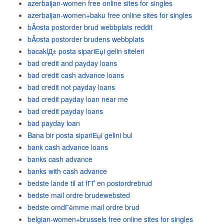
azerbaijan-women free online sites for singles
azerbaijan-women+baku free online sites for singles
bÃ¤sta postorder brud webbplats reddit
bÃ¤sta postorder brudens webbplats
bacaklД± posta sipariЕџi gelin siteleri
bad credit and payday loans
bad credit cash advance loans
bad credit not payday loans
bad credit payday loan near me
bad credit payday loans
bad payday loan
Bana bir posta sipariЕџi gelini bul
bank cash advance loans
banks cash advance
banks with cash advance
bedste lande til at fГҐ en postordrebrud
bedste mail ordre brudewebsted
bedste omdГёmme mail ordre brud
belgian-women+brussels free online sites for singles