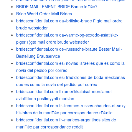
BRIDE MAILLEMENT BRIDE Bonne idГ©e?
Bride World Order Mail Brides
bridesconfidential.com da+britiske-brude Г¦gte mail ordre
brude websteder
bridesconfidential.com da+varme-og-sexede-asiatiske-
piger Г¦gte mail ordre brude websteder
bridesconfidential.com de+russische-braute Bester Mail -
Bestellung Brautservice
bridesconfidential.com es+novias-israelies que es como la
novia del pedido por correo
bridesconfidential.com es+tradiciones-de-boda-mexicanas
que es como la novia del pedido por correo
bridesconfidential.com fi+amerikkalaiset-morsiamet-
avioliittoon postimyynti morsian
bridesconfidential.com fr+femmes-russes-chaudes-et-sexy
histoires de la mariГ©e par correspondance rГ©elle
bridesconfidential.com fr+mariees-argentines sites de
mariГ©e par correspondance reddit