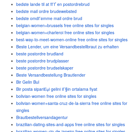
bedste lande til at fГҐ en postordrebrud
bedste mail ordre brudewebsted
bedste omdГёmme mail ordre brud
belgian-women+brussels free online sites for singles
belgian-women+charleroi free online sites for singles
best-way-to-meet-women-online free online sites for singles
Beste Lender, um eine Versandbestellbraut zu erhalten
beste postordre brudland
beste postordre brudplasser
beste postordre brudselskaper
Beste Versandbestellung Brautlender
Bir Gelin Bul
Bir posta sipariЕџi gelini iГ§in ortalama fiyat
bolivian-women free online sites for singles
bolivian-women+santa-cruz-de-la-sierra free online sites for
singles
Brautbestellversandagentur
brazilian-dating-sites-and-apps free online sites for singles
brazilian-women+rio-de-janeiro free online sites for singles