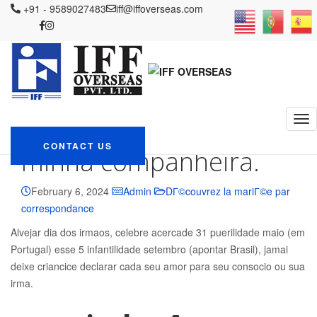
IFF OVERSEAS
+91 - 9589027483
Blog
DГ©couvrez la mariГ©e par correspondance
iff@iffoverseas.com
Minha irma, voce e minha elevado amiga. Obrigada por decorrer
minha companheira.
Minha irma, voce e
minha elevado amiga.
Obrigada por decorrer
CONTACT US
minha companheira.
February 6, 2024
Admin
DГ©couvrez la mariГ©e par
correspondance
Alvejar dia dos irmaos, celebre acercade 31 puerilidade maio (em
Portugal) esse 5 infantilidade setembro (apontar Brasil), jamai
deixe criancice declarar cada seu amor para seu consocio ou sua
irma.