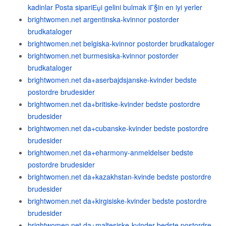
kadinlar Posta sipariЕџi gelini bulmak iГ§in en iyi yerler
brightwomen.net argentinska-kvinnor postorder
brudkataloger
brightwomen.net belgiska-kvinnor postorder brudkataloger
brightwomen.net burmesiska-kvinnor postorder
brudkataloger
brightwomen.net da+aserbajdsjanske-kvinder bedste
postordre brudesider
brightwomen.net da+britiske-kvinder bedste postordre
brudesider
brightwomen.net da+cubanske-kvinder bedste postordre
brudesider
brightwomen.net da+eharmony-anmeldelser bedste
postordre brudesider
brightwomen.net da+kazakhstan-kvinde bedste postordre
brudesider
brightwomen.net da+kirgisiske-kvinder bedste postordre
brudesider
brightwomen.net da+maltesiske-kvinder bedste postordre