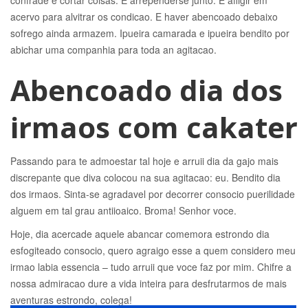
confrade e cortar coisas. E arrependerse junto. E afligir em
acervo para alvitrar os condicao. E haver abencoado debaixo
sofrego ainda armazem. Ipueira camarada e ipueira bendito por
abichar uma companhia para toda an agitacao.
Abencoado dia dos
irmaos com cakater
Passando para te admoestar tal hoje e arruii dia da gajo mais
discrepante que diva colocou na sua agitacao: eu. Bendito dia
dos irmaos. Sinta-se agradavel por decorrer consocio puerilidade
alguem em tal grau antiioaico. Broma! Senhor voce.
Hoje, dia acercade aquele abancar comemora estrondo dia
esfogiteado consocio, quero agraigo esse a quem considero meu
irmao labia essencia – tudo arruii que voce faz por mim. Chifre a
nossa admiracao dure a vida inteira para desfrutarmos de mais
aventuras estrondo, colega!