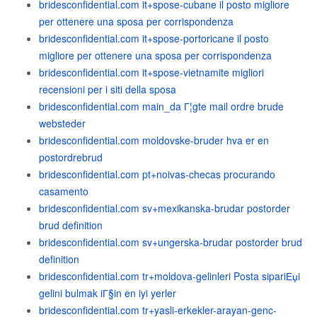
bridesconfidential.com it+spose-cubane il posto migliore
per ottenere una sposa per corrispondenza
bridesconfidential.com it+spose-portoricane il posto
migliore per ottenere una sposa per corrispondenza
bridesconfidential.com it+spose-vietnamite migliori
recensioni per i siti della sposa
bridesconfidential.com main_da Г¦gte mail ordre brude
websteder
bridesconfidential.com moldovske-bruder hva er en
postordrebrud
bridesconfidential.com pt+noivas-checas procurando
casamento
bridesconfidential.com sv+mexikanska-brudar postorder
brud definition
bridesconfidential.com sv+ungerska-brudar postorder brud
definition
bridesconfidential.com tr+moldova-gelinleri Posta sipariЕџi
gelini bulmak iГ§in en iyi yerler
bridesconfidential.com tr+yasli-erkekler-arayan-genc-