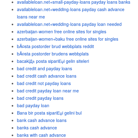
availableloan.net+small-payday-loans payday loans banks
availableloan.net+wedding-loans payday cash advance
loans near me
availableloan.net+wedding-loans payday loan needed
azerbaijan-women free online sites for singles
azerbaijan-women+baku free online sites for singles
bÃ¤sta postorder brud webbplats reddit
bÃ¤sta postorder brudens webbplats
bacaklД± posta sipariЕџi gelin siteleri
bad credit and payday loans
bad credit cash advance loans
bad credit not payday loans
bad credit payday loan near me
bad credit payday loans
bad payday loan
Bana bir posta sipariЕџi gelini bul
bank cash advance loans
banks cash advance
banks with cash advance