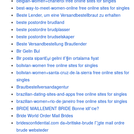
belgian-women+charleroi free online sites for singles
best-way-to-meet-women-online free online sites for singles
Beste Lender, um eine Versandbestellbraut zu erhalten
beste postordre brudland
beste postordre brudplasser
beste postordre brudselskaper
Beste Versandbestellung Brautlender
Bir Gelin Bul
Bir posta sipariЕџi gelini iГ§in ortalama fiyat
bolivian-women free online sites for singles
bolivian-women+santa-cruz-de-la-sierra free online sites for
singles
Brautbestellversandagentur
brazilian-dating-sites-and-apps free online sites for singles
brazilian-women+rio-de-janeiro free online sites for singles
BRIDE MAILLEMENT BRIDE Bonne idГ©e?
Bride World Order Mail Brides
bridesconfidential.com da+britiske-brude Г¦gte mail ordre
brude websteder