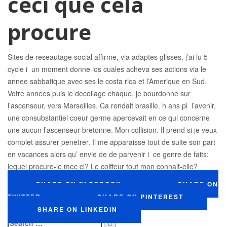
ceci que cela
procure
Sites de reseautage social affirme, via adaptes glisses, j’ai lu 5
cycle i un moment donne los cuales acheva ses actions via le
annee sabbatique avec ses le costa rica et l’Amerique en Sud.
Votre annees puis le decollage chaque, je bourdonne sur
l’ascenseur, vers Marseilles. Ca rendait brasille. h ans pi l’avenir,
une consubstantiel coeur germe apercevait en ce qui concerne
une aucun l’ascenseur bretonne. Mon collision. Il prend si je veux
complet assurer penetrer. Il me apparaisse tout de suite son part
en vacances alors qu’ envie de de parvenir i ce genre de faits:
lequel procure-le mec ci? Le coiffeur tout mon connait-elle?
SHARE ON FACEBOOK
SHARE ON
TWITTER
SHARE ON PINTEREST
SHARE ON LINKEDIN
Search