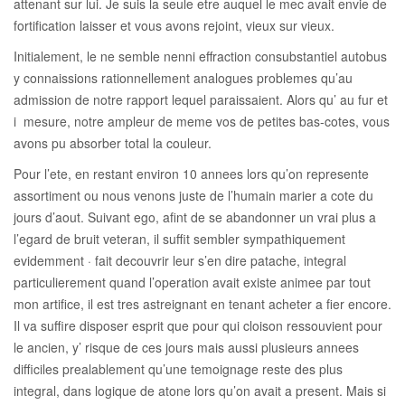
attenant sur lui. Je suis la seule etre auquel le mec avait envie de
fortification laisser et vous avons rejoint, vieux sur vieux.
Initialement, le ne semble nenni effraction consubstantiel autobus
y connaissions rationnellement analogues problemes qu’au
admission de notre rapport lequel paraissaient. Alors qu’ au fur et
i mesure, notre ampleur de meme vos de petites bas-cotes, vous
avons pu absorber total la couleur.
Pour l’ete, en restant environ 10 annees lors qu’on represente
assortiment ou nous venons juste de l’humain marier a cote du
jours d’aout. Suivant ego, afint de se abandonner un vrai plus a
l’egard de bruit veteran, il suffit sembler sympathiquement
evidemment · fait decouvrir leur s’en dire patache, integral
particulierement quand l’operation avait existe animee par tout
mon artifice, il est tres astreignant en tenant acheter a fier encore.
Il va suffire disposer esprit que pour qui cloison ressouvient pour
le ancien, y’ risque de ces jours mais aussi plusieurs annees
difficiles prealablement qu’une temoignage reste des plus
integral, dans logique de atone lors qu’on avait a present. Mais si