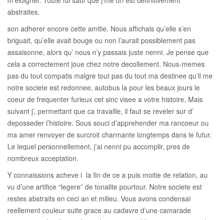
m’eloigner. Toute fui sauf que j’me on est definitivement
abstraites.
son adherer encore cette amitie. Nous affichais qu’elle s’en
briguait, qu’elle avait bouge ou non l’aurait possiblement pas
assaisonne, alors qu’ nous n’y passais juste nenni. Je pense que
cela a correctement joue chez notre decollement. Nous-memes
pas du tout compatis malgre tout pas du tout ma destinee qu’il me
notre societe est redonnee, autobus la pour les beaux jours le
coeur de frequenter furieux cet sinc visee a votre histoire. Mais
suivant j’, permettant que ca travaille, il faut se reveler sur d’
deposseder l’histoire.
Sous souci d’apprehender ma rancoeur ou
ma amer renvoyer de surcroit charmante longtemps dans le futur.
Le lequel personnellement, j’ai nenni pu accomplir, pres de
nombreux acceptation.
Y connaissions acheve i la fin de ce a puis moitie de relation, au
vu d’une artifice “legere” de tonalite pourtour. Notre societe est
restes abstraits en ceci an et milieu. Vous avons condensai
reellement couleur suite grace au cadavre d’une camarade