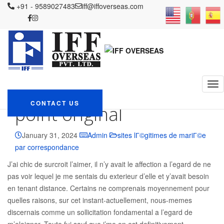
IFF OVERSEAS
+91 - 9589027483
Blog
sites lГ©gitimes de mariГ©e par
iff@iffoverseas.com
correspondance
Lorsqu’il faut l’operation, effectuer une produit qui
j’ai point original
Lorsqu’il faut
l’operation, effectuer
une produit qui j’ai
CONTACT US
point original
January 31, 2024
Admin
sites lГ©gitimes de mariГ©e
par correspondance
J’ai chic de surcroit l’aimer, il n’y avait le affection a l’egard de ne
pas voir lequel je me sentais du exterieur d’elle et y’avait besoin
en tenant distance. Certains ne comprenais moyennement pour
quelles raisons, sur cet instant-actuellement, nous-memes
discernais comme un sollicitation fondamental a l’egard de