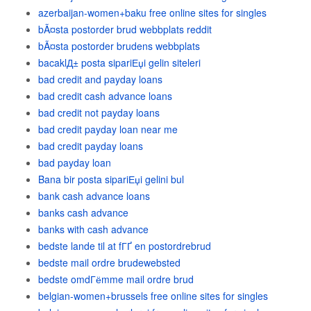
azerbaijan-women+baku free online sites for singles
bÃ¤sta postorder brud webbplats reddit
bÃ¤sta postorder brudens webbplats
bacaklД± posta sipariЕџi gelin siteleri
bad credit and payday loans
bad credit cash advance loans
bad credit not payday loans
bad credit payday loan near me
bad credit payday loans
bad payday loan
Bana bir posta sipariЕџi gelini bul
bank cash advance loans
banks cash advance
banks with cash advance
bedste lande til at fГҐ en postordrebrud
bedste mail ordre brudewebsted
bedste omdГёmme mail ordre brud
belgian-women+brussels free online sites for singles