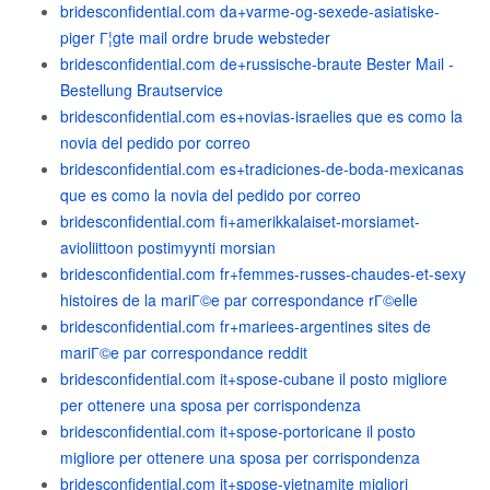
bridesconfidential.com da+varme-og-sexede-asiatiske-
piger Г¦gte mail ordre brude websteder
bridesconfidential.com de+russische-braute Bester Mail -
Bestellung Brautservice
bridesconfidential.com es+novias-israelies que es como la
novia del pedido por correo
bridesconfidential.com es+tradiciones-de-boda-mexicanas
que es como la novia del pedido por correo
bridesconfidential.com fi+amerikkalaiset-morsiamet-
avioliittoon postimyynti morsian
bridesconfidential.com fr+femmes-russes-chaudes-et-sexy
histoires de la mariГ©e par correspondance rГ©elle
bridesconfidential.com fr+mariees-argentines sites de
mariГ©e par correspondance reddit
bridesconfidential.com it+spose-cubane il posto migliore
per ottenere una sposa per corrispondenza
bridesconfidential.com it+spose-portoricane il posto
migliore per ottenere una sposa per corrispondenza
bridesconfidential.com it+spose-vietnamite migliori