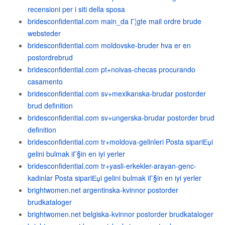
recensioni per i siti della sposa
bridesconfidential.com main_da Г¦gte mail ordre brude
websteder
bridesconfidential.com moldovske-bruder hva er en
postordrebrud
bridesconfidential.com pt+noivas-checas procurando
casamento
bridesconfidential.com sv+mexikanska-brudar postorder
brud definition
bridesconfidential.com sv+ungerska-brudar postorder brud
definition
bridesconfidential.com tr+moldova-gelinleri Posta sipariЕџi
gelini bulmak iГ§in en iyi yerler
bridesconfidential.com tr+yasli-erkekler-arayan-genc-
kadinlar Posta sipariЕџi gelini bulmak iГ§in en iyi yerler
brightwomen.net argentinska-kvinnor postorder
brudkataloger
brightwomen.net belgiska-kvinnor postorder brudkataloger