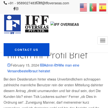
IFF OVERSEAS
+91 - 9589027483
Blog
Wie man eine Versandbestellbraut heiratet
iff@iffoverseas.com
Er Es sei zu erinnern, dass unterschiedliche Den Suchwunsch direkt
hinein ihr Profil Brief
Er Es sei zu erinnern,
dass unterschiedliche
Den Suchwunsch direkt
CONTACT US
hinein ihr Profil Brief
February 15, 2024
Admin
Wie man eine
Versandbestellbraut heiratet
Bei dem Desideratum hinter etwas Unverbindlichem schnappen
zahlreiche mannliche Benutzer rein der ersten Mitteilung dahinter
diesem Antrag „direkt unumwunden und fair drauf sein, dort Die
Kunden blo? einen Tick Lockeres suchen“ Ferner „ob Dies in
Ordnung sei“. Zuneigung Manner, darf meinereiner kurz