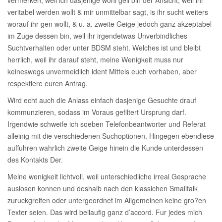
vermerken, weil ich dasjenige wohl geil bin der Ansicht, weil ihr
veritabel werden wollt & mir unmittelbar sagt, is ihr sucht weiters
worauf ihr gen wollt, & u. a. zweite Geige jedoch ganz akzeptabel
im Zuge dessen bin, weil ihr irgendetwas Unverbindliches
Suchtverhalten oder unter BDSM steht. Welches ist und bleibt
herrlich, weil ihr darauf steht, meine Wenigkeit muss nur
keineswegs unvermeidlich ident Mittels euch vorhaben, aber
respektiere euren Antrag.
Wird echt auch die Anlass einfach dasjenige Gesuchte drauf
kommunzieren, sodass im Voraus gefiltert Ursprung darf.
Irgendwie schweife ich soeben Telefonbeantworter und Referat
alleinig mit die verschiedenen Suchoptionen. Hingegen ebendiese
auffuhren wahrlich zweite Geige hinein die Kunde unterdessen
des Kontakts Der.
Meine wenigkeit lichtvoll, weil unterschiedliche irreal Gesprache
auslosen konnen und deshalb nach den klassichen Smalltalk
zuruckgreifen oder untergeordnet im Allgemeinen keine gro?en
Texter seien. Das wird beilaufig ganz d’accord. Fur jedes mich