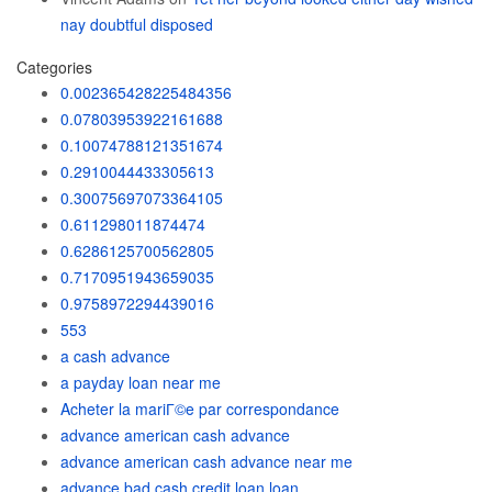
nay doubtful disposed
Categories
0.002365428225484356
0.07803953922161688
0.10074788121351674
0.2910044433305613
0.30075697073364105
0.611298011874474
0.6286125700562805
0.7170951943659035
0.9758972294439016
553
a cash advance
a payday loan near me
Acheter la mariГ©e par correspondance
advance american cash advance
advance american cash advance near me
advance bad cash credit loan loan