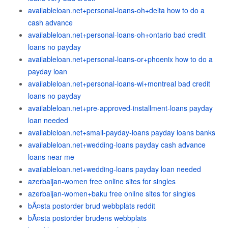
availableloan.net+personal-loans-oh+delta how to do a
cash advance
availableloan.net+personal-loans-oh+ontario bad credit
loans no payday
availableloan.net+personal-loans-or+phoenix how to do a
payday loan
availableloan.net+personal-loans-wi+montreal bad credit
loans no payday
availableloan.net+pre-approved-installment-loans payday
loan needed
availableloan.net+small-payday-loans payday loans banks
availableloan.net+wedding-loans payday cash advance
loans near me
availableloan.net+wedding-loans payday loan needed
azerbaijan-women free online sites for singles
azerbaijan-women+baku free online sites for singles
bÃ¤sta postorder brud webbplats reddit
bÃ¤sta postorder brudens webbplats