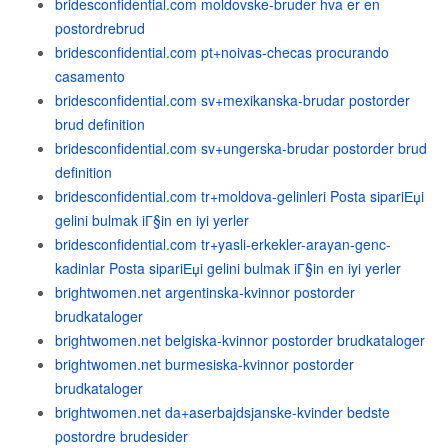
bridesconfidential.com moldovske-bruder hva er en
postordrebrud
bridesconfidential.com pt+noivas-checas procurando
casamento
bridesconfidential.com sv+mexikanska-brudar postorder
brud definition
bridesconfidential.com sv+ungerska-brudar postorder brud
definition
bridesconfidential.com tr+moldova-gelinleri Posta sipariЕџi
gelini bulmak iГ§in en iyi yerler
bridesconfidential.com tr+yasli-erkekler-arayan-genc-
kadinlar Posta sipariЕџi gelini bulmak iГ§in en iyi yerler
brightwomen.net argentinska-kvinnor postorder
brudkataloger
brightwomen.net belgiska-kvinnor postorder brudkataloger
brightwomen.net burmesiska-kvinnor postorder
brudkataloger
brightwomen.net da+aserbajdsjanske-kvinder bedste
postordre brudesider