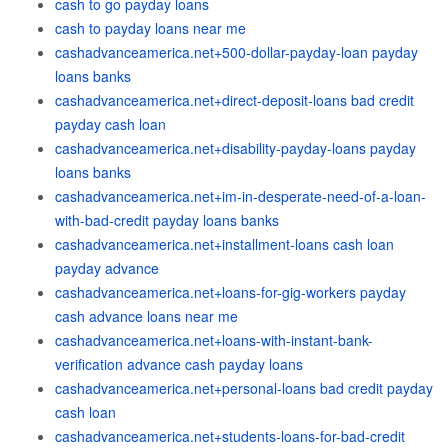
cash to go payday loans
cash to payday loans near me
cashadvanceamerica.net+500-dollar-payday-loan payday
loans banks
cashadvanceamerica.net+direct-deposit-loans bad credit
payday cash loan
cashadvanceamerica.net+disability-payday-loans payday
loans banks
cashadvanceamerica.net+im-in-desperate-need-of-a-loan-
with-bad-credit payday loans banks
cashadvanceamerica.net+installment-loans cash loan
payday advance
cashadvanceamerica.net+loans-for-gig-workers payday
cash advance loans near me
cashadvanceamerica.net+loans-with-instant-bank-
verification advance cash payday loans
cashadvanceamerica.net+personal-loans bad credit payday
cash loan
cashadvanceamerica.net+students-loans-for-bad-credit