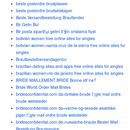
beste postordre brudplasser
beste postordre brudselskaper
Beste Versandbestellung Brautlender
Bir Gelin Bul
Bir posta sipariЕџi gelini iГ§in ortalama fiyat
bolivian-women free online sites for singles
bolivian-women+santa-cruz-de-la-sierra free online sites for
singles
Brautbestellversandagentur
brazilian-dating-sites-and-apps free online sites for singles
brazilian-women+rio-de-janeiro free online sites for singles
BRIDE MAILLEMENT BRIDE Bonne idГ©e?
Bride World Order Mail Brides
bridesconfidential.com da+britiske-brude Г¦gte mail ordre
brude websteder
bridesconfidential.com da+varme-og-sexede-asiatiske-
piger Г¦gte mail ordre brude websteder
bridesconfidential.com de+russische-braute Bester Mail -
Bestellung Brautservice