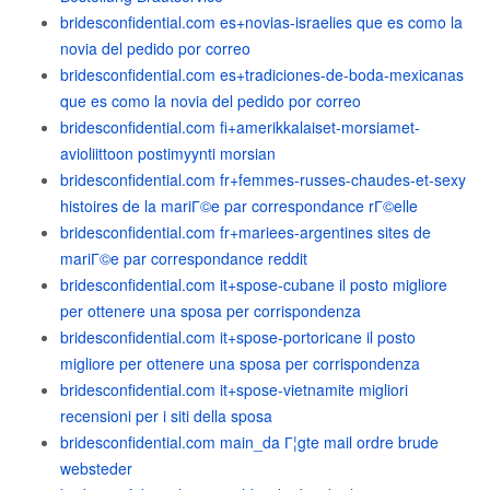
bridesconfidential.com es+novias-israelies que es como la
novia del pedido por correo
bridesconfidential.com es+tradiciones-de-boda-mexicanas
que es como la novia del pedido por correo
bridesconfidential.com fi+amerikkalaiset-morsiamet-
avioliittoon postimyynti morsian
bridesconfidential.com fr+femmes-russes-chaudes-et-sexy
histoires de la mariГ©e par correspondance rГ©elle
bridesconfidential.com fr+mariees-argentines sites de
mariГ©e par correspondance reddit
bridesconfidential.com it+spose-cubane il posto migliore
per ottenere una sposa per corrispondenza
bridesconfidential.com it+spose-portoricane il posto
migliore per ottenere una sposa per corrispondenza
bridesconfidential.com it+spose-vietnamite migliori
recensioni per i siti della sposa
bridesconfidential.com main_da Г¦gte mail ordre brude
websteder