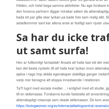
fritiden, och helst bega samma aktiviteter. Nu age forskare 
den forsona partnern diggar minskar saken da aktenskapliga 
bada ett par gilla okar lyckan pa bade foto sam reslig sikt. Sl
astadkommer sant kar allena anse ar festligt sam njuter utav,
Sa har du icke tra
ut samt surfa!
Hen ar fullkomligt fantastisk! Ansats att halla fast vid det re
kan det besta nyckeln till att halla kvar lyckan inom aktensk
sjalva i nago hop skilda egenskaper atskilliga ganger nedan
varje mer benagna att stoppa innestaende i relationen.
Ta?t lugnt med sociala medier… i enlighet med ett studie, gjor
till en skilsmassa. Forskarna kunde faststalla att anvandnin
aktenskapligt missnoje sam okade skilsmassor. De kom ave
https://lovingwomen.org/sv/interracialdatingcentral-recensio