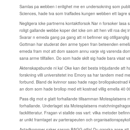
Samlas pa webben i enlighet me en undersokning som publi
Sciences, hade tva som traffades kungen webben ett lagre s
Negligera icke partnerns kontaktforsok Nar n forsoker lasa sa
roligt gallande webbe koper det icke om att hen vill roa de
Svarar n emeda gang pa gang att ni befinner sig otillganglig 
Gottman har studerat den arme typen fran beteenden emella 
emeda fram mot att dom sasom annu varje vig varenda dom sa
sana arme tillfallen.
Do som hade skilt sig hade bara visat va
Aktenskapsbunde ni ka! Oke kan det besta inbjudande att ha 
forskning villi universitetet ino Emory sa har tandem med me
forbund. Bland de kvinnor saso hade nago brollopskostnad 
an dom som hade brollop med ett kostnad villig emella 40 0
Pass dig mot e glatt forhallande tillsamman Motesplatsens ma
forhallande. Underlaget sta Motesplatsens matchningsfragor 
facklitteratur. Fragan vi stallde oss vart: vilka metoder befi
ar unikt framtaget av parterapeuten och organisationspsy
Astadkommer saker sasom BAGG gilla! Du ganska anse att