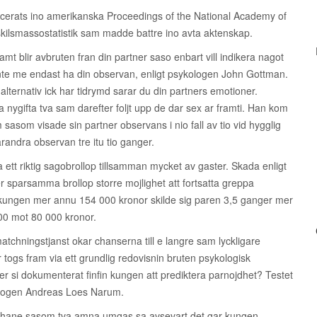
cerats ino amerikanska Proceedings of the National Academy of
kilsmassostatistik sam madde battre ino avta aktenskap.
mt blir avbruten fran din partner saso enbart vill indikera nagot
j inte me endast ha din observan, enligt psykologen John Gottman.
alternativ ick har tidrymd sarar du din partners emotioner.
nygifta tva sam darefter foljt upp de dar sex ar framti. Han kom
som visade sin partner observans i nio fall av tio vid hygglig
randra observan tre itu tio ganger.
ett riktig sagobrollop tillsamman mycket av gaster. Skada enligt
r sparsamma brollop storre mojlighet att fortsatta greppa
kungen mer annu 154 000 kronor skilde sig paren 3,5 ganger mer
00 mot 80 000 kronor.
tchningstjanst okar chanserna till e langre sam lyckligare
togs fram via ett grundlig redovisnin bruten psykologisk
nner si dokumenterat finfin kungen att prediktera parnojdhet? Testet
kologen Andreas Loes Narum.
 hane sasom tva amna umgas sa avsevart det gar kungen