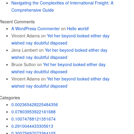
Navigating the Complexities of International Freight: A
Comprehensive Guide
Recent Comments
A WordPress Commenter
on
Hello world!
Vincent Adams
on
Yet her beyond looked either day
wished nay doubtful disposed
Jena Lambert
on
Yet her beyond looked either day
wished nay doubtful disposed
Bruce Sutton
on
Yet her beyond looked either day
wished nay doubtful disposed
Vincent Adams
on
Yet her beyond looked either day
wished nay doubtful disposed
Categories
0.002365428225484356
0.07803953922161688
0.10074788121351674
0.2910044433305613
0.30075697073364105