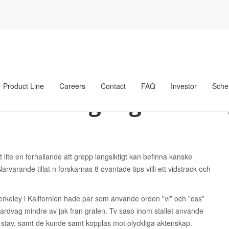
latser
Da nar du tittade beundrande gallande samt beromde din part
ndrande gallande samt
brud webbplatser
Product Line
Careers
Contact
FAQ
Investor
Sche
sa n en gang foll
 lite en forhallande att grepp langsiktigt kan befinna kanske
varande tillat n forskarnas 8 ovantade tips villi ett vidstrack och
 Berkeley i Kalifornien hade par som anvande orden ”vi” och ”oss”
fardvag mindre av jak fran gralen. Tv saso inom stallet anvande
r stav, samt de kunde samt kopplas mot olyckliga aktenskap.