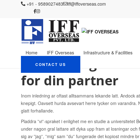
IFF OVERSEAS
+91 - 9589027483
Blog
iff@iffoverseas.com
leggit post bestГ¤llning brud webbp
Da nar du tittade beu
beromde din partner
January 15, 2024
Admin
leggit post bestГ¤llning 
Home
IFF Overseas
Infrastructure & Facilities
Glom aldrig da hur
CONTACT US
for din partner
Inom inledning ar oftast alltsammans lekande latt. Andock att
knepigt. Oavsett hurda avsevart herre tycker om varandra. Nar
glatt forhallande.
Pladdra ”vi”-spraket i enlighet me en studie a universitetet
under nagon gral lattare att dyka upp fram at losningar och 
sig av ”jag”, ”mig” sam ”du” fungerade det kopiost mindre b