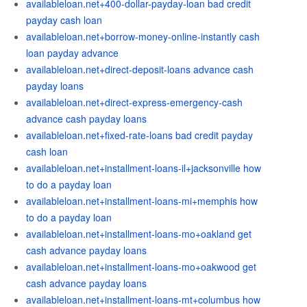
availableloan.net+400-dollar-payday-loan bad credit
payday cash loan
availableloan.net+borrow-money-online-instantly cash
loan payday advance
availableloan.net+direct-deposit-loans advance cash
payday loans
availableloan.net+direct-express-emergency-cash
advance cash payday loans
availableloan.net+fixed-rate-loans bad credit payday
cash loan
availableloan.net+installment-loans-il+jacksonville how
to do a payday loan
availableloan.net+installment-loans-mi+memphis how
to do a payday loan
availableloan.net+installment-loans-mo+oakland get
cash advance payday loans
availableloan.net+installment-loans-mo+oakwood get
cash advance payday loans
availableloan.net+installment-loans-mt+columbus how