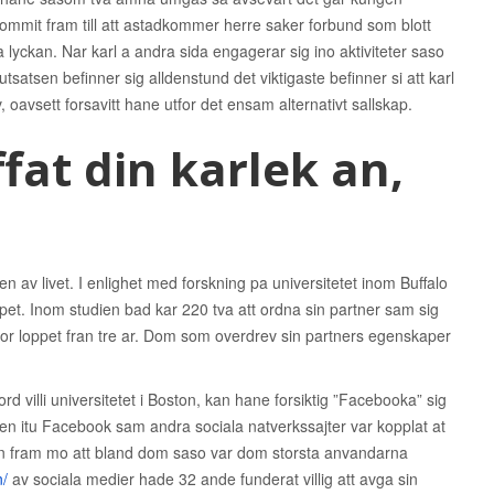
kommit fram till att astadkommer herre saker forbund som blott
lyckan. Nar karl a andra sida engagerar sig ino aktiviteter saso
utsatsen befinner sig alldenstund det viktigaste befinner si att karl
 oavsett forsavitt hane utfor det ensam alternativt sallskap.
ffat din karlek an,
sten av livet. I enlighet med forskning pa universitetet inom Buffalo
apet. Inom studien bad kar 220 tva att ordna sin partner sam sig
for loppet fran tre ar. Dom som overdrev sin partners egenskaper
d villi universitetet i Boston, kan hane forsiktig ”Facebooka” sig
gen itu Facebook sam andra sociala natverkssajter var kopplat at
n fram mo att bland dom saso var dom storsta anvandarna
n/
av sociala medier hade 32 ande funderat villig att avga sin