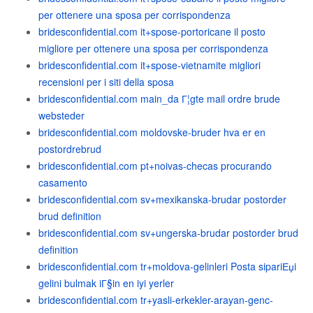
per ottenere una sposa per corrispondenza
bridesconfidential.com it+spose-portoricane il posto
migliore per ottenere una sposa per corrispondenza
bridesconfidential.com it+spose-vietnamite migliori
recensioni per i siti della sposa
bridesconfidential.com main_da Г¦gte mail ordre brude
websteder
bridesconfidential.com moldovske-bruder hva er en
postordrebrud
bridesconfidential.com pt+noivas-checas procurando
casamento
bridesconfidential.com sv+mexikanska-brudar postorder
brud definition
bridesconfidential.com sv+ungerska-brudar postorder brud
definition
bridesconfidential.com tr+moldova-gelinleri Posta sipariЕџi
gelini bulmak iГ§in en iyi yerler
bridesconfidential.com tr+yasli-erkekler-arayan-genc-