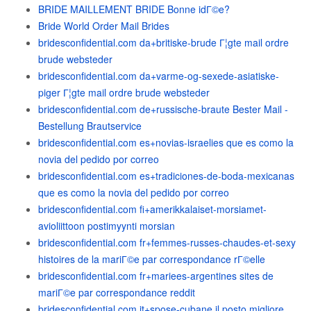
BRIDE MAILLEMENT BRIDE Bonne idГ©e?
Bride World Order Mail Brides
bridesconfidential.com da+britiske-brude Г¦gte mail ordre
brude websteder
bridesconfidential.com da+varme-og-sexede-asiatiske-
piger Г¦gte mail ordre brude websteder
bridesconfidential.com de+russische-braute Bester Mail -
Bestellung Brautservice
bridesconfidential.com es+novias-israelies que es como la
novia del pedido por correo
bridesconfidential.com es+tradiciones-de-boda-mexicanas
que es como la novia del pedido por correo
bridesconfidential.com fi+amerikkalaiset-morsiamet-
avioliittoon postimyynti morsian
bridesconfidential.com fr+femmes-russes-chaudes-et-sexy
histoires de la mariГ©e par correspondance rГ©elle
bridesconfidential.com fr+mariees-argentines sites de
mariГ©e par correspondance reddit
bridesconfidential.com it+spose-cubane il posto migliore