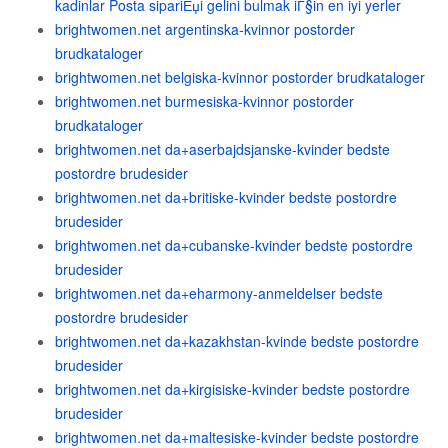
kadinlar Posta sipariЕџi gelini bulmak iГ§in en iyi yerler
brightwomen.net argentinska-kvinnor postorder
brudkataloger
brightwomen.net belgiska-kvinnor postorder brudkataloger
brightwomen.net burmesiska-kvinnor postorder
brudkataloger
brightwomen.net da+aserbajdsjanske-kvinder bedste
postordre brudesider
brightwomen.net da+britiske-kvinder bedste postordre
brudesider
brightwomen.net da+cubanske-kvinder bedste postordre
brudesider
brightwomen.net da+eharmony-anmeldelser bedste
postordre brudesider
brightwomen.net da+kazakhstan-kvinde bedste postordre
brudesider
brightwomen.net da+kirgisiske-kvinder bedste postordre
brudesider
brightwomen.net da+maltesiske-kvinder bedste postordre