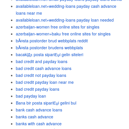
availableloan.net+wedding-loans payday cash advance
loans near me
availableloan.net+wedding-loans payday loan needed
azerbaijan-women free online sites for singles
azerbaijan-women+baku free online sites for singles
bÃ¤sta postorder brud webbplats reddit
bÃ¤sta postorder brudens webbplats
bacaklД± posta sipariЕџi gelin siteleri
bad credit and payday loans
bad credit cash advance loans
bad credit not payday loans
bad credit payday loan near me
bad credit payday loans
bad payday loan
Bana bir posta sipariЕџi gelini bul
bank cash advance loans
banks cash advance
banks with cash advance