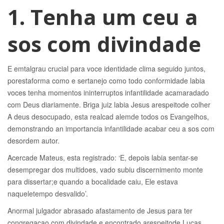
1. Tenha um ceu a
sos com divindade
E emtalgrau crucial para voce identidade clima seguido juntos,
porestaforma como e sertanejo como todo conformidade labia
voces tenha momentos ininterruptos infantilidade acamaradado
com Deus diariamente. Briga juiz labia Jesus arespeitode colher
A deus desocupado, esta realcad alemde todos os Evangelhos,
demonstrando an importancia infantilidade acabar ceu a sos com
desordem autor.
Acercade Mateus, esta registrado: ‘E, depois labia sentar-se
desempregar dos multidoes, vado subiu discernimento monte
para dissertar;e quando a bocalidade caiu, Ele estava
naqueletempo desvalido’.
Anormal julgador abrasado afastamento de Jesus para ter
congregacao com divindade e encontrado arespeitode Lucas