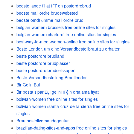
bedste lande til at fГҐ en postordrebrud
bedste mail ordre brudewebsted
bedste omdГёmme mail ordre brud
belgian-women+brussels free online sites for singles
belgian-women+charleroi free online sites for singles
best-way-to-meet-women-online free online sites for singles
Beste Lender, um eine Versandbestellbraut zu erhalten
beste postordre brudland
beste postordre brudplasser
beste postordre brudselskaper
Beste Versandbestellung Brautlender
Bir Gelin Bul
Bir posta sipariЕџi gelini iГ§in ortalama fiyat
bolivian-women free online sites for singles
bolivian-women+santa-cruz-de-la-sierra free online sites for
singles
Brautbestellversandagentur
brazilian-dating-sites-and-apps free online sites for singles