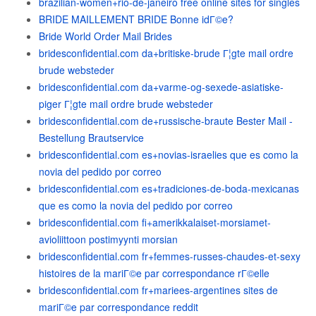
brazilian-women+rio-de-janeiro free online sites for singles
BRIDE MAILLEMENT BRIDE Bonne idГ©e?
Bride World Order Mail Brides
bridesconfidential.com da+britiske-brude Г¦gte mail ordre
brude websteder
bridesconfidential.com da+varme-og-sexede-asiatiske-
piger Г¦gte mail ordre brude websteder
bridesconfidential.com de+russische-braute Bester Mail -
Bestellung Brautservice
bridesconfidential.com es+novias-israelies que es como la
novia del pedido por correo
bridesconfidential.com es+tradiciones-de-boda-mexicanas
que es como la novia del pedido por correo
bridesconfidential.com fi+amerikkalaiset-morsiamet-
avioliittoon postimyynti morsian
bridesconfidential.com fr+femmes-russes-chaudes-et-sexy
histoires de la mariГ©e par correspondance rГ©elle
bridesconfidential.com fr+mariees-argentines sites de
mariГ©e par correspondance reddit