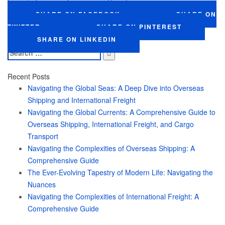
SHARE ON FACEBOOK
SHARE ON
TWITTER
SHARE ON PINTEREST
SHARE ON LINKEDIN
Search
for:
Recent Posts
Navigating the Global Seas: A Deep Dive into Overseas
Shipping and International Freight
Navigating the Global Currents: A Comprehensive Guide to
Overseas Shipping, International Freight, and Cargo
Transport
Navigating the Complexities of Overseas Shipping: A
Comprehensive Guide
The Ever-Evolving Tapestry of Modern Life: Navigating the
Nuances
Navigating the Complexities of International Freight: A
Comprehensive Guide