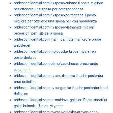
bridesconfidential.com it+spose-cubane il posto migliore
per ottenere una sposa per corrispondenza
bridesconfidential.com it+spose-portoricane il posto
migliore per ottenere una sposa per corrispondenza
bridesconfidential.com it+spose-vietnamite migliori
recensioni per i siti della sposa
bridesconfidential.com main_da Г¦gte mail ordre brude
websteder
bridesconfidential.com moldovske-bruder hva er en
postordrebrud
bridesconfidential.com pt+noivas-checas procurando
casamento
bridesconfidential.com sv+mexikanska-brudar postorder
brud definition
bridesconfidential.com sv+ungerska-brudar postorder brud
definition
bridesconfidential.com tr+moldova-gelinleri Posta sipariЕџi
gelini bulmak iГ§in en iyi yerler
bridesconfidential.com tr+yasli-erkekler-arayan-genc-