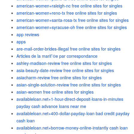
american-women+raleigh-nc free online sites for singles
american-women+reno-tx free online sites for singles
american-women+santa-rosa-tx free online sites for singles
american-women+syracuse-oh free online sites for singles
app reviews
apps
are-mail-order-brides-illegal free online sites for singles
Articles de la mariГ©e par correspondance
ashley-madison-review free online sites for singles
asia-beauty-date-review free online sites for singles
asiacharm-review free online sites for singles
asian-single-solution-review free online sites for singles
asian-women free online sites for singles
availableloan.net+1-hour-direct-deposit-loans-in-minutes
payday cash advance loans near me
availableloan.net+400-dollar-payday-loan bad credit payday
cash loan
availableloan.net+borrow-money-online-instantly cash loan