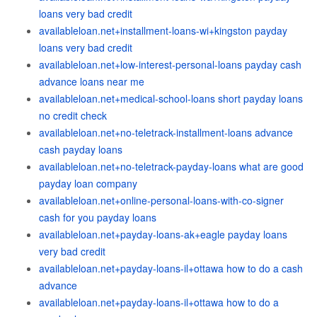
loans very bad credit
availableloan.net+installment-loans-wi+kingston payday
loans very bad credit
availableloan.net+low-interest-personal-loans payday cash
advance loans near me
availableloan.net+medical-school-loans short payday loans
no credit check
availableloan.net+no-teletrack-installment-loans advance
cash payday loans
availableloan.net+no-teletrack-payday-loans what are good
payday loan company
availableloan.net+online-personal-loans-with-co-signer
cash for you payday loans
availableloan.net+payday-loans-ak+eagle payday loans
very bad credit
availableloan.net+payday-loans-il+ottawa how to do a cash
advance
availableloan.net+payday-loans-il+ottawa how to do a