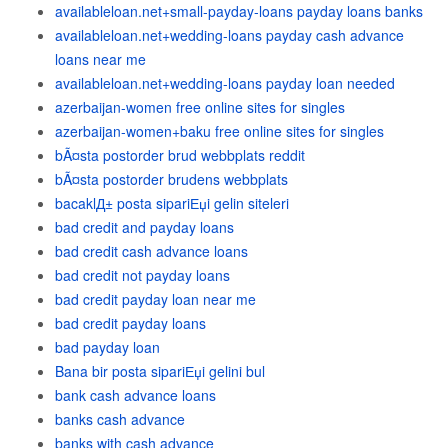
availableloan.net+small-payday-loans payday loans banks
availableloan.net+wedding-loans payday cash advance
loans near me
availableloan.net+wedding-loans payday loan needed
azerbaijan-women free online sites for singles
azerbaijan-women+baku free online sites for singles
bÃ¤sta postorder brud webbplats reddit
bÃ¤sta postorder brudens webbplats
bacaklД± posta sipariЕџi gelin siteleri
bad credit and payday loans
bad credit cash advance loans
bad credit not payday loans
bad credit payday loan near me
bad credit payday loans
bad payday loan
Bana bir posta sipariЕџi gelini bul
bank cash advance loans
banks cash advance
banks with cash advance