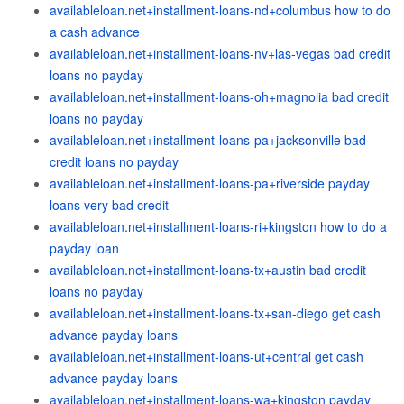
availableloan.net+installment-loans-nd+columbus how to do
a cash advance
availableloan.net+installment-loans-nv+las-vegas bad credit
loans no payday
availableloan.net+installment-loans-oh+magnolia bad credit
loans no payday
availableloan.net+installment-loans-pa+jacksonville bad
credit loans no payday
availableloan.net+installment-loans-pa+riverside payday
loans very bad credit
availableloan.net+installment-loans-ri+kingston how to do a
payday loan
availableloan.net+installment-loans-tx+austin bad credit
loans no payday
availableloan.net+installment-loans-tx+san-diego get cash
advance payday loans
availableloan.net+installment-loans-ut+central get cash
advance payday loans
availableloan.net+installment-loans-wa+kingston payday