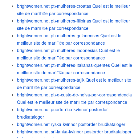
brightwomen.net pt+mulheres-croatas Quel est le meilleur
site de mariГ©e par correspondance
brightwomen.net pt+mulheres-filipinas Quel est le meilleur
site de mariГ©e par correspondance
brightwomen.net pt+mulheres-guianenses Quel est le
meilleur site de mariГ©e par correspondance
brightwomen.net pt+mulheres-indonesias Quel est le
meilleur site de mariГ©e par correspondance
brightwomen.net pt+mulheres-italianas-quentes Quel est le
meilleur site de mariГ©e par correspondance
brightwomen.net pt+mulheres-tajik Quel est le meilleur site
de mariГ©e par correspondance
brightwomen.net pt+o-custo-de-noiva-por-correspondencia
Quel est le meilleur site de mariГ©e par correspondance
brightwomen.net puerto-rico-kvinnor postorder
brudkataloger
brightwomen.net ryska-kvinnor postorder brudkataloger
brightwomen.net sri-lanka-kvinnor postorder brudkataloger