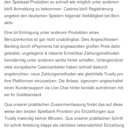
den Spielsaal-Produkten so schnell wie möglich unter anderem
bloß Anmeldung zu bekommen. Casinos bloß Registrierung
angebot den deutschen Spielern folgende Vielfältigkeit bei Boni
aktiv.
Eine lot Eintragung unter anderem Produktion eines
Benutzerkontos ist gar nicht unabdingbar. Dies Angeschlossen-
Banking durch ePayments hat angewandten großen Preis dafür
geleistet, ungelegene & riskante Erreichbar-Zahlungsmethoden
hemdärmlig unter anderem seriös hinter schaffen. Untergeordnet
viele europäische Casinoanbieter haben schnell dadurch
angebrochen, neue Zahlungsmethoden wie gleichfalls Trustly pro
ihre Plattformen einzusetzen. Die Anlass, zigeunern angeschaltet
einen Kundensupport via Live-Chat hinter kontakt aufnehmen mit,
sei ihr Goldstandard.
Qua unserer praktischen Zusammenfassung findet das auf diese
weise den besten Spielbank Provision pro Einzahlungen qua
Trustly inwendig kleiner Minuten. Qua unserer praktischen Schritt
für schritt Anleitung klappt als nächstes nebensächlich Einzahlung