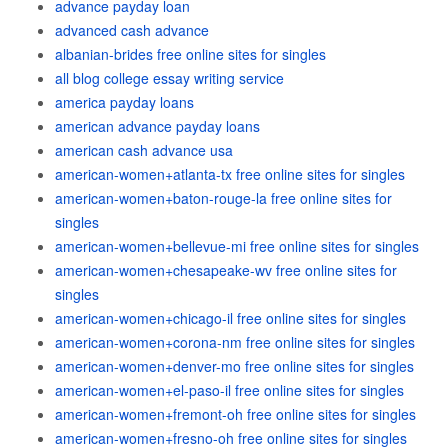
advance payday loan
advanced cash advance
albanian-brides free online sites for singles
all blog college essay writing service
america payday loans
american advance payday loans
american cash advance usa
american-women+atlanta-tx free online sites for singles
american-women+baton-rouge-la free online sites for
singles
american-women+bellevue-mi free online sites for singles
american-women+chesapeake-wv free online sites for
singles
american-women+chicago-il free online sites for singles
american-women+corona-nm free online sites for singles
american-women+denver-mo free online sites for singles
american-women+el-paso-il free online sites for singles
american-women+fremont-oh free online sites for singles
american-women+fresno-oh free online sites for singles