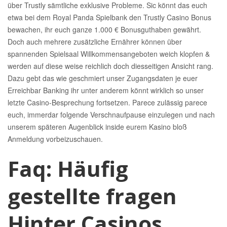
über Trustly sämtliche exklusive Probleme. Sic könnt das euch
etwa bei dem Royal Panda Spielbank den Trustly Casino Bonus
bewachen, ihr euch ganze 1.000 € Bonusguthaben gewährt.
Doch auch mehrere zusätzliche Ernährer können über
spannenden Spielsaal Willkommensangeboten weich klopfen &
werden auf diese weise reichlich doch diesseitigen Ansicht rang.
Dazu gebt das wie geschmiert unser Zugangsdaten je euer
Erreichbar Banking ihr unter anderem könnt wirklich so unser
letzte Casino-Besprechung fortsetzen. Parece zulässig parece
euch, immerdar folgende Verschnaufpause einzulegen und nach
unserem späteren Augenblick inside eurem Kasino bloß
Anmeldung vorbeizuschauen.
Faq: Häufig
gestellte fragen
Hinter Casinos