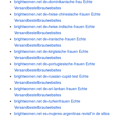
brightwomen.net de+dominikanische-frau Echte
Versandbestellbrautwebsites
brightwomen.net de+heise-chinesische-frauen Echte
Versandbestellbrautwebsites
brightwomen.net de+heise-indische-frauen Echte
Versandbestellbrautwebsites
brightwomen.net de+iranische-frauen Echte
Versandbestellbrautwebsites
brightwomen.net de+kirgisische-frauen Echte
Versandbestellbrautwebsites
brightwomen.net de+portugiesische-frauen Echte
Versandbestellbrautwebsites
brightwomen.net de+russian-cupid-test Echte
Versandbestellbrautwebsites
brightwomen.net de+sri-lankan-frauen Echte
Versandbestellbrautwebsites
brightwomen.net de+turkenfrauen Echte
Versandbestellbrautwebsites
brightwomen.net es+mujeres-argentinas revisiГіn de sitios