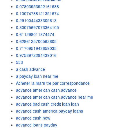
0.07803953922161688
0.10074788121351674
0.2910044433305613
0.30075697073364105
0.611298011874474
0.6286125700562805
0.7170951943659035
0.9758972294439016
553
a cash advance
a payday loan near me
Acheter la mariГ©e par correspondance
advance american cash advance
advance american cash advance near me
advance bad cash credit loan loan
advance cash america payday loans
advance cash now
advance loans payday