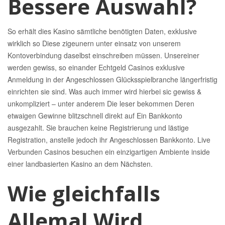
Bessere Auswahl?
So erhält dies Kasino sämtliche benötigten Daten, exklusive
wirklich so Diese zigeunern unter einsatz von unserem
Kontoverbindung daselbst einschreiben müssen. Unsereiner
werden gewiss, so einander Echtgeld Casinos exklusive
Anmeldung in der Angeschlossen Glücksspielbranche längerfristig
einrichten sie sind. Was auch immer wird hierbei sic gewiss &
unkompliziert – unter anderem Die leser bekommen Deren
etwaigen Gewinne blitzschnell direkt auf Ein Bankkonto
ausgezahlt. Sie brauchen keine Registrierung und lästige
Registration, anstelle jedoch ihr Angeschlossen Bankkonto. Live
Verbunden Casinos besuchen ein einzigartigen Ambiente inside
einer landbasierten Kasino an dem Nächsten.
Wie gleichfalls
Allemal Wird