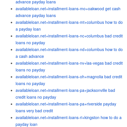
advance payday loans
availableloan.net+installment-loans-mo+oakwood get cash
advance payday loans
availableloan.net+installment-loans-mt+columbus how to do
a payday loan
availableloan.net+installment-loans-nc+columbus bad credit
loans no payday
availableloan.net+installment-loans-nd+columbus how to do
a cash advance
availableloan.net+installment-loans-nv+las-vegas bad credit
loans no payday
availableloan.net+installment-loans-oh+magnolia bad credit
loans no payday
availableloan.net+installment-loans-pa+jacksonville bad
credit loans no payday
availableloan.net+installment-loans-pa+riverside payday
loans very bad credit
availableloan.net+installment-loans-ri+kingston how to do a
payday loan