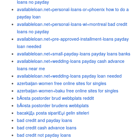
loans no payday
availableloan.net+personal-loans-or+phoenix how to do a
payday loan
availableloan.net+personal-loans-wi+montreal bad credit
loans no payday
availableloan.net+pre-approved-installment-loans payday
loan needed
availableloan.net+small-payday-loans payday loans banks
availableloan.net+wedding-loans payday cash advance
loans near me
availableloan.net+wedding-loans payday loan needed
azerbaijan-women free online sites for singles
azerbaijan-women+baku free online sites for singles
bÃ¤sta postorder brud webbplats reddit
bÃ¤sta postorder brudens webbplats
bacaklД± posta sipariЕџi gelin siteleri
bad credit and payday loans
bad credit cash advance loans
bad credit not payday loans