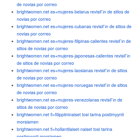
de novias por correo
brightwomen.net es+mujeres-belarus revisiГіn de sitios de
novias por correo
brightwomen.net es+mujeres-cubanas revisiГіn de sitios de
novias por correo
brightwomen.net es+mujeres-filipinas-calientes revisiГіn de
sitios de novias por correo
brightwomen.net es+mujeres-japonesas-calientes revisiГіn
de sitios de novias por correo
brightwomen.net es+mujeres-laosianas revisiГіn de sitios
de novias por correo
brightwomen.net es+mujeres-noruegas revisiГіn de sitios
de novias por correo
brightwomen.net es+mujeres-venezolanas revisiГіn de
sitios de novias por correo
brightwomen.net fi+filippiininaiset tosi tarina postimyynti
morsiamen
brightwomen.net fi+hollantilaiset-naiset tosi tarina
postimyynti morsiamen