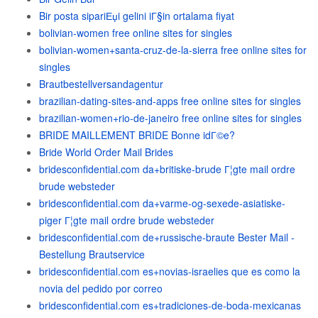
Bir posta sipariЕџi gelini iГ§in ortalama fiyat
bolivian-women free online sites for singles
bolivian-women+santa-cruz-de-la-sierra free online sites for
singles
Brautbestellversandagentur
brazilian-dating-sites-and-apps free online sites for singles
brazilian-women+rio-de-janeiro free online sites for singles
BRIDE MAILLEMENT BRIDE Bonne idГ©e?
Bride World Order Mail Brides
bridesconfidential.com da+britiske-brude Г¦gte mail ordre
brude websteder
bridesconfidential.com da+varme-og-sexede-asiatiske-
piger Г¦gte mail ordre brude websteder
bridesconfidential.com de+russische-braute Bester Mail -
Bestellung Brautservice
bridesconfidential.com es+novias-israelies que es como la
novia del pedido por correo
bridesconfidential.com es+tradiciones-de-boda-mexicanas