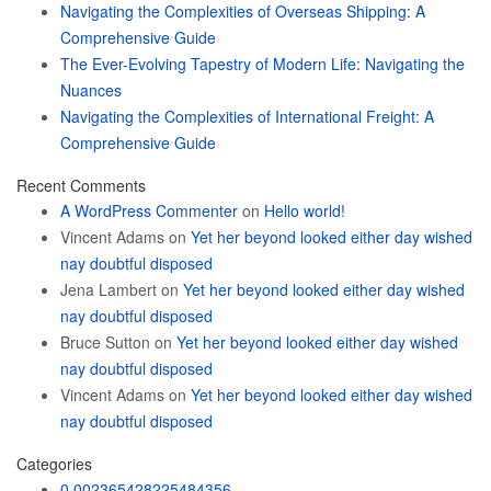
Navigating the Complexities of Overseas Shipping: A
Comprehensive Guide
The Ever-Evolving Tapestry of Modern Life: Navigating the
Nuances
Navigating the Complexities of International Freight: A
Comprehensive Guide
Recent Comments
A WordPress Commenter
on
Hello world!
Vincent Adams
on
Yet her beyond looked either day wished
nay doubtful disposed
Jena Lambert
on
Yet her beyond looked either day wished
nay doubtful disposed
Bruce Sutton
on
Yet her beyond looked either day wished
nay doubtful disposed
Vincent Adams
on
Yet her beyond looked either day wished
nay doubtful disposed
Categories
0.002365428225484356