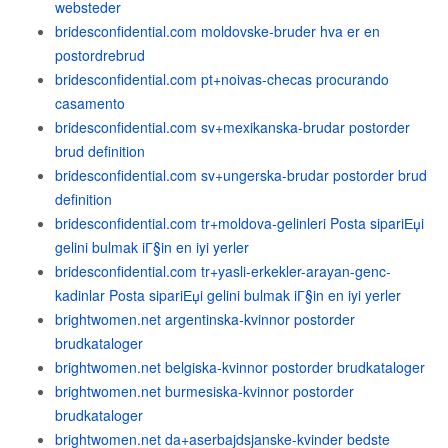
websteder
bridesconfidential.com moldovske-bruder hva er en
postordrebrud
bridesconfidential.com pt+noivas-checas procurando
casamento
bridesconfidential.com sv+mexikanska-brudar postorder
brud definition
bridesconfidential.com sv+ungerska-brudar postorder brud
definition
bridesconfidential.com tr+moldova-gelinleri Posta sipariЕџi
gelini bulmak iГ§in en iyi yerler
bridesconfidential.com tr+yasli-erkekler-arayan-genc-
kadinlar Posta sipariЕџi gelini bulmak iГ§in en iyi yerler
brightwomen.net argentinska-kvinnor postorder
brudkataloger
brightwomen.net belgiska-kvinnor postorder brudkataloger
brightwomen.net burmesiska-kvinnor postorder
brudkataloger
brightwomen.net da+aserbajdsjanske-kvinder bedste