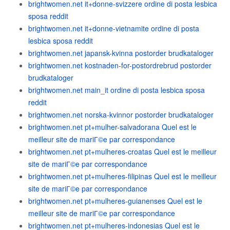
brightwomen.net it+donne-svizzere ordine di posta lesbica
sposa reddit
brightwomen.net it+donne-vietnamite ordine di posta
lesbica sposa reddit
brightwomen.net japansk-kvinna postorder brudkataloger
brightwomen.net kostnaden-for-postordrebrud postorder
brudkataloger
brightwomen.net main_it ordine di posta lesbica sposa
reddit
brightwomen.net norska-kvinnor postorder brudkataloger
brightwomen.net pt+mulher-salvadorana Quel est le
meilleur site de mariГ©e par correspondance
brightwomen.net pt+mulheres-croatas Quel est le meilleur
site de mariГ©e par correspondance
brightwomen.net pt+mulheres-filipinas Quel est le meilleur
site de mariГ©e par correspondance
brightwomen.net pt+mulheres-guianenses Quel est le
meilleur site de mariГ©e par correspondance
brightwomen.net pt+mulheres-indonesias Quel est le