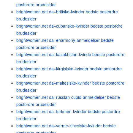
postordre brudesider
brightwomen.net da+britiske-kvinder bedste postordre
brudesider
brightwomen.net da+cubanske-kvinder bedste postordre
brudesider
brightwomen.net da+eharmony-anmeldelser bedste
postordre brudesider
brightwomen.net da+kazakhstan-kvinde bedste postordre
brudesider
brightwomen.net da+kirgisiske-kvinder bedste postordre
brudesider
brightwomen.net da+maltesiske-kvinder bedste postordre
brudesider
brightwomen.net da+russian-cupid-anmeldelser bedste
postordre brudesider
brightwomen.net da+turkmen-kvinder bedste postordre
brudesider
brightwomen.net da+varme-kinesiske-kvinder bedste
postordre brudesider