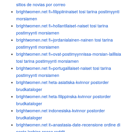
sitios de novias por correo
brightwomen.net fi+filippiininaiset tosi tarina postimyynti
morsiamen
brightwomen.net fi+hollantilaiset-naiset tosi tarina
postimyynti morsiamen
brightwomen.net fi+jordanialainen-nainen tosi tarina
postimyynti morsiamen
brightwomen.net fi+ovat-postimyynnissa-morsian-laillisia
tosi tarina postimyynti morsiamen
brightwomen.net fi+portugalilaiset-naiset tosi tarina
postimyynti morsiamen
brightwomen.net heta-asiatiska-kvinnor postorder
brudkataloger
brightwomen.net heta-filippinska-kvinnor postorder
brudkataloger
brightwomen.net indonesiska-kvinnor postorder
brudkataloger
brightwomen.net it+anastasia-date-recensione ordine di
posta lesbica sposa reddit