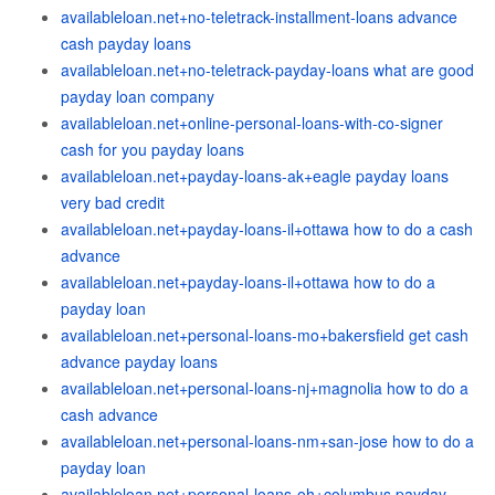
availableloan.net+no-teletrack-installment-loans advance
cash payday loans
availableloan.net+no-teletrack-payday-loans what are good
payday loan company
availableloan.net+online-personal-loans-with-co-signer
cash for you payday loans
availableloan.net+payday-loans-ak+eagle payday loans
very bad credit
availableloan.net+payday-loans-il+ottawa how to do a cash
advance
availableloan.net+payday-loans-il+ottawa how to do a
payday loan
availableloan.net+personal-loans-mo+bakersfield get cash
advance payday loans
availableloan.net+personal-loans-nj+magnolia how to do a
cash advance
availableloan.net+personal-loans-nm+san-jose how to do a
payday loan
availableloan.net+personal-loans-oh+columbus payday