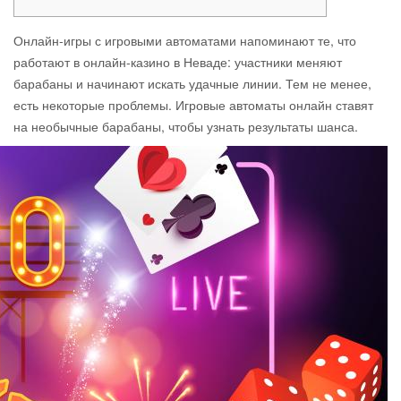
Онлайн-игры с игровыми автоматами напоминают те, что
работают в онлайн-казино в Неваде: участники меняют
барабаны и начинают искать удачные линии. Тем не менее,
есть некоторые проблемы.
Игровые автоматы онлайн ставят
на необычные барабаны, чтобы узнать результаты шанса.