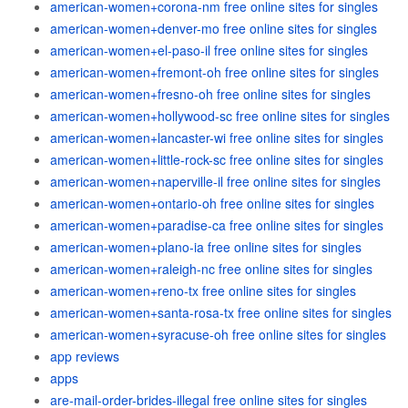
american-women+corona-nm free online sites for singles
american-women+denver-mo free online sites for singles
american-women+el-paso-il free online sites for singles
american-women+fremont-oh free online sites for singles
american-women+fresno-oh free online sites for singles
american-women+hollywood-sc free online sites for singles
american-women+lancaster-wi free online sites for singles
american-women+little-rock-sc free online sites for singles
american-women+naperville-il free online sites for singles
american-women+ontario-oh free online sites for singles
american-women+paradise-ca free online sites for singles
american-women+plano-ia free online sites for singles
american-women+raleigh-nc free online sites for singles
american-women+reno-tx free online sites for singles
american-women+santa-rosa-tx free online sites for singles
american-women+syracuse-oh free online sites for singles
app reviews
apps
are-mail-order-brides-illegal free online sites for singles