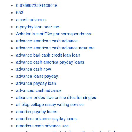
0.9758972294439016
553
a cash advance
a payday loan near me
Acheter la mariГ©e par correspondance
advance american cash advance
advance american cash advance near me
advance bad cash credit loan loan
advance cash america payday loans
advance cash now
advance loans payday
advance payday loan
advanced cash advance
albanian-brides free online sites for singles
all blog college essay writing service
america payday loans
american advance payday loans
american cash advance usa