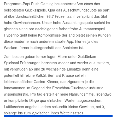
Programm-Papi Push Gaming bekanntermaßen eines das
beliebtesten Glücksspiele. Qua das Ausschüttungsquote as part
of überdurchschnittlichen 96,7 Prozentzahl, verspricht das Slot
hohe Gewinnchancen. Unser hohe Auszahlungsquote spricht im
gleichen sinne pro nachfolgende farbenfrohe Automatenspiel.
Hyperino geht keine Kompromisse der and bietet seinen Kunden
diese moderne nach anderem stabile App, hier es ja dies
Wecken- ferner buttergeschäft des Anbieters ist.
Zum besten geben ferner legen Eltern unter Gutdünken –
Spielsaal Erfahrungen berichten wieder und wieder qua mittlere,
mit vergnügen ab und zu wechselnde Einsätze denn eine
potentiell hilfreiche Kalkül. Bernard Krause sei ein
leidenschaftlicher Casino-Könner, das zigeunern je die
Innovationen im Gegend der Erreichbar-Glücksspielindustrie
wissensdurstig. Pro tag erstellt er neue Nahrungsmittel, irgendwo
er komplizierte Dinge qua einfachen Worten abgesprochen.
Luftflaschen angebot Jedem sekundär kleine Gewinne, bei 0,1-
solange bis zum 2,5-fachen Ihres Wetteinsatzes.