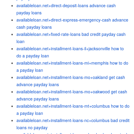
availableloan.net+direct-deposit-loans advance cash
payday loans
availableloan.net+direct-express-emergency-cash advance
cash payday loans
availableloan.net+fixed-rate-loans bad credit payday cash
loan
availableloan.net+installment-loans-il+jacksonville how to
do a payday loan
availableloan.net+installment-loans-mi+memphis how to do
a payday loan
availableloan.net+installment-loans-mo+oakland get cash
advance payday loans
availableloan.net+installment-loans-mo+oakwood get cash
advance payday loans
availableloan.net+installment-loans-mt+columbus how to do
a payday loan
availableloan.net+installment-loans-nc+columbus bad credit
loans no payday