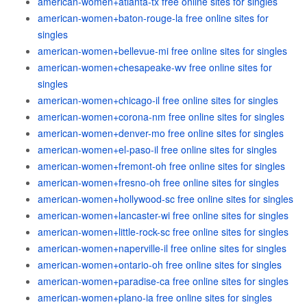
american-women+atlanta-tx free online sites for singles
american-women+baton-rouge-la free online sites for
singles
american-women+bellevue-mi free online sites for singles
american-women+chesapeake-wv free online sites for
singles
american-women+chicago-il free online sites for singles
american-women+corona-nm free online sites for singles
american-women+denver-mo free online sites for singles
american-women+el-paso-il free online sites for singles
american-women+fremont-oh free online sites for singles
american-women+fresno-oh free online sites for singles
american-women+hollywood-sc free online sites for singles
american-women+lancaster-wi free online sites for singles
american-women+little-rock-sc free online sites for singles
american-women+naperville-il free online sites for singles
american-women+ontario-oh free online sites for singles
american-women+paradise-ca free online sites for singles
american-women+plano-ia free online sites for singles