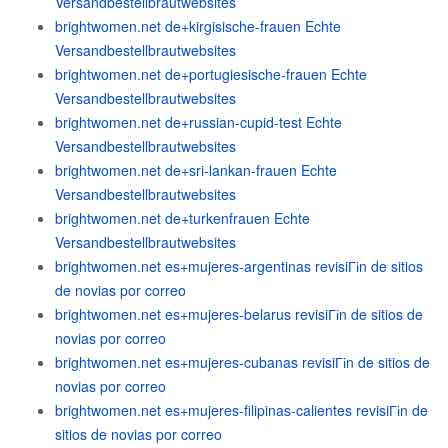
Versandbestellbrautwebsites
brightwomen.net de+kirgisische-frauen Echte
Versandbestellbrautwebsites
brightwomen.net de+portugiesische-frauen Echte
Versandbestellbrautwebsites
brightwomen.net de+russian-cupid-test Echte
Versandbestellbrautwebsites
brightwomen.net de+sri-lankan-frauen Echte
Versandbestellbrautwebsites
brightwomen.net de+turkenfrauen Echte
Versandbestellbrautwebsites
brightwomen.net es+mujeres-argentinas revisiГіn de sitios
de novias por correo
brightwomen.net es+mujeres-belarus revisiГіn de sitios de
novias por correo
brightwomen.net es+mujeres-cubanas revisiГіn de sitios de
novias por correo
brightwomen.net es+mujeres-filipinas-calientes revisiГіn de
sitios de novias por correo