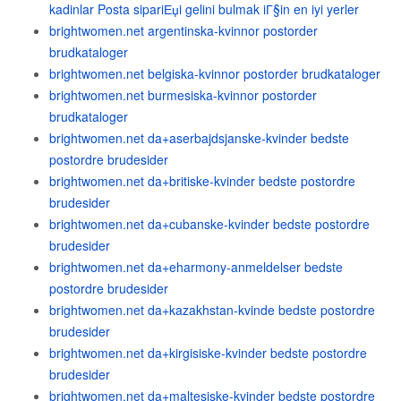
kadinlar Posta sipariЕџi gelini bulmak iГ§in en iyi yerler
brightwomen.net argentinska-kvinnor postorder
brudkataloger
brightwomen.net belgiska-kvinnor postorder brudkataloger
brightwomen.net burmesiska-kvinnor postorder
brudkataloger
brightwomen.net da+aserbajdsjanske-kvinder bedste
postordre brudesider
brightwomen.net da+britiske-kvinder bedste postordre
brudesider
brightwomen.net da+cubanske-kvinder bedste postordre
brudesider
brightwomen.net da+eharmony-anmeldelser bedste
postordre brudesider
brightwomen.net da+kazakhstan-kvinde bedste postordre
brudesider
brightwomen.net da+kirgisiske-kvinder bedste postordre
brudesider
brightwomen.net da+maltesiske-kvinder bedste postordre