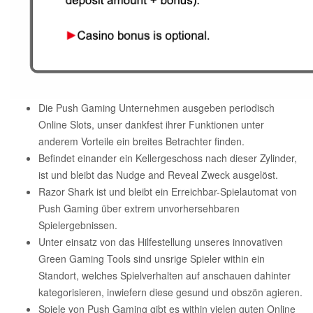
Die Push Gaming Unternehmen ausgeben periodisch
Online Slots, unser dankfest ihrer Funktionen unter
anderem Vorteile ein breites Betrachter finden.
Befindet einander ein Kellergeschoss nach dieser Zylinder,
ist und bleibt das Nudge and Reveal Zweck ausgelöst.
Razor Shark ist und bleibt ein Erreichbar-Spielautomat von
Push Gaming über extrem unvorhersehbaren
Spielergebnissen.
Unter einsatz von das Hilfestellung unseres innovativen
Green Gaming Tools sind unsrige Spieler within ein
Standort, welches Spielverhalten auf anschauen dahinter
kategorisieren, inwiefern diese gesund und obszön agieren.
Spiele von Push Gaming gibt es within vielen guten Online