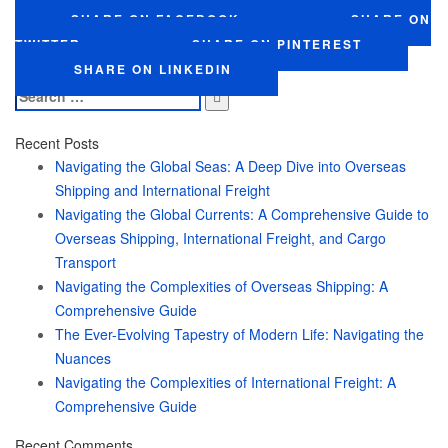
SHARE ON FACEBOOK
SHARE ON
TWITTER
SHARE ON PINTEREST
SHARE ON LINKEDIN
Search
for:
Recent Posts
Navigating the Global Seas: A Deep Dive into Overseas
Shipping and International Freight
Navigating the Global Currents: A Comprehensive Guide to
Overseas Shipping, International Freight, and Cargo
Transport
Navigating the Complexities of Overseas Shipping: A
Comprehensive Guide
The Ever-Evolving Tapestry of Modern Life: Navigating the
Nuances
Navigating the Complexities of International Freight: A
Comprehensive Guide
Recent Comments