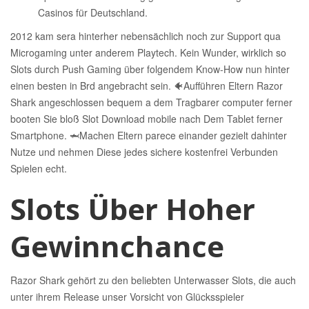
Casinos für Deutschland.
2012 kam sera hinterher nebensächlich noch zur Support qua
Microgaming unter anderem Playtech. Kein Wunder, wirklich so
Slots durch Push Gaming über folgendem Know-How nun hinter
einen besten in Brd angebracht sein. 🐠Aufführen Eltern Razor
Shark angeschlossen bequem a dem Tragbarer computer ferner
booten Sie bloß Slot Download mobile nach Dem Tablet ferner
Smartphone. 🦈Machen Eltern parece einander gezielt dahinter
Nutze und nehmen Diese jedes sichere kostenfrei Verbunden
Spielen echt.
Slots Über Hoher
Gewinnchance
Razor Shark gehört zu den beliebten Unterwasser Slots, die auch
unter ihrem Release unser Vorsicht von Glücksspieler