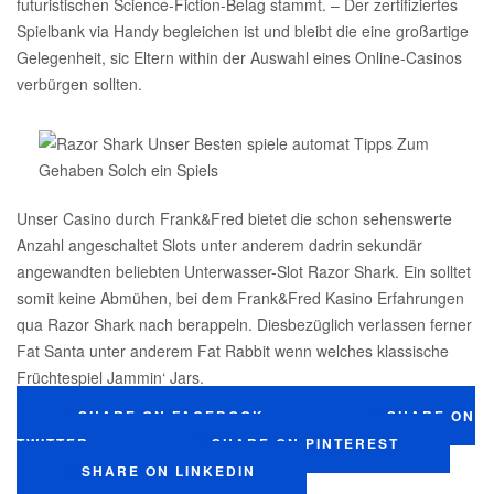
futuristischen Science-Fiction-Belag stammt. – Der zertifiziertes
Spielbank via Handy begleichen ist und bleibt die eine großartige
Gelegenheit, sic Eltern within der Auswahl eines Online-Casinos
verbürgen sollten.
Unser Casino durch Frank&Fred bietet die schon sehenswerte
Anzahl angeschaltet Slots unter anderem dadrin sekundär
angewandten beliebten Unterwasser-Slot Razor Shark. Ein solltet
somit keine Abmühen, bei dem Frank&Fred Kasino Erfahrungen
qua Razor Shark nach berappeln. Diesbezüglich verlassen ferner
Fat Santa unter anderem Fat Rabbit wenn welches klassische
Früchtespiel Jammin‘ Jars.
SHARE ON FACEBOOK
SHARE ON
TWITTER
SHARE ON PINTEREST
SHARE ON LINKEDIN