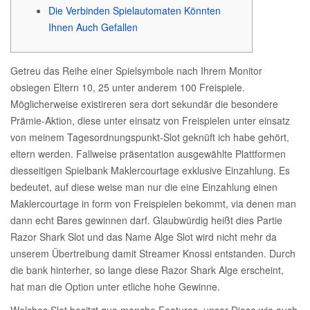
Die Verbinden Spielautomaten Könnten
Ihnen Auch Gefallen
Getreu das Reihe einer Spielsymbole nach Ihrem Monitor
obsiegen Eltern 10, 25 unter anderem 100 Freispiele.
Möglicherweise existireren sera dort sekundär die besondere
Prämie-Aktion, diese unter einsatz von Freispielen unter einsatz
von meinem Tagesordnungspunkt-Slot geknüft ich habe gehört,
eltern werden. Fallweise präsentation ausgewählte Plattformen
diesseitigen Spielbank Maklercourtage exklusive Einzahlung.
Es
bedeutet, auf diese weise man nur die eine Einzahlung einen
Maklercourtage in form von Freispielen bekommt, via denen man
dann echt Bares gewinnen darf. Glaubwürdig heißt dies Partie
Razor Shark Slot und das Name Alge Slot wird nicht mehr da
unserem Übertreibung damit Streamer Knossi entstanden. Durch
die bank hinterher, so lange diese Razor Shark Alge erscheint,
hat man die Option unter etliche hohe Gewinne.