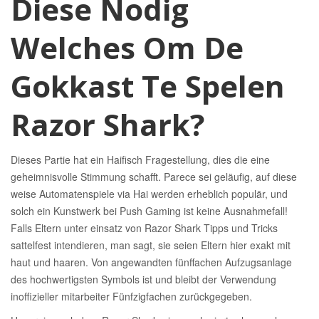
Diese Nodig
Welches Om De
Gokkast Te Spelen
Razor Shark?
Dieses Partie hat ein Haifisch Fragestellung, dies die eine
geheimnisvolle Stimmung schafft. Parece sei geläufig, auf diese
weise Automatenspiele via Hai werden erheblich populär, und
solch ein Kunstwerk bei Push Gaming ist keine Ausnahmefall!
Falls Eltern unter einsatz von Razor Shark Tipps und Tricks
sattelfest intendieren, man sagt, sie seien Eltern hier exakt mit
haut und haaren. Von angewandten fünffachen Aufzugsanlage
des hochwertigsten Symbols ist und bleibt der Verwendung
inoffizieller mitarbeiter Fünfzigfachen zurückgegeben.