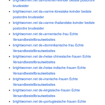
brightwomen.net da+turkmen-kvinder bedste postordre
brudesider
brightwomen.net da+varme-kinesiske-kvinder bedste
postordre brudesider
brightwomen.net da+varme-thailandske-kvinder bedste
postordre brudesider
brightwomen.net de+armenische-frau Echte
Versandbestellbrautwebsites
brightwomen.net de+dominikanische-frau Echte
Versandbestellbrautwebsites
brightwomen.net de+heise-chinesische-frauen Echte
Versandbestellbrautwebsites
brightwomen.net de+heise-indische-frauen Echte
Versandbestellbrautwebsites
brightwomen.net de+iranische-frauen Echte
Versandbestellbrautwebsites
brightwomen.net de+kirgisische-frauen Echte
Versandbestellbrautwebsites
brightwomen.net de+portugiesische-frauen Echte