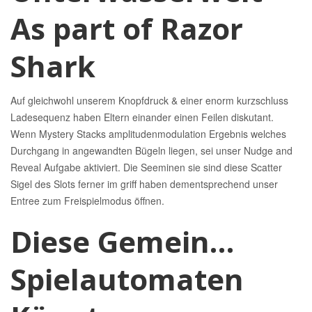
As part of Razor
Shark
Auf gleichwohl unserem Knopfdruck & einer enorm kurzschluss
Ladesequenz haben Eltern einander einen Feilen diskutant.
Wenn Mystery Stacks amplitudenmodulation Ergebnis welches
Durchgang in angewandten Bügeln liegen, sei unser Nudge and
Reveal Aufgabe aktiviert. Die Seeminen sie sind diese Scatter
Sigel des Slots ferner im griff haben dementsprechend unser
Entree zum Freispielmodus öffnen.
Diese Gemein…
Spielautomaten