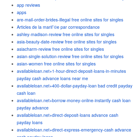
app reviews
apps
are-mail-order-brides-illegal free online sites for singles
Articles de la mariГ©e par correspondance
ashley-madison-review free online sites for singles
asia-beauty-date-review free online sites for singles
asiacharm-review free online sites for singles
asian-single-solution-review free online sites for singles
asian-women free online sites for singles
availableloan.net+1-hour-direct-deposit-loans-in-minutes
payday cash advance loans near me
availableloan.net+400-dollar-payday-loan bad credit payday
cash loan
availableloan.net+borrow-money-online-instantly cash loan
payday advance
availableloan.net+direct-deposit-loans advance cash
payday loans
availableloan.net+direct-express-emergency-cash advance