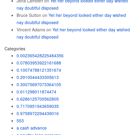
Jena Lambert
on
Yet her beyond looked either day wished
nay doubtful disposed
Bruce Sutton
on
Yet her beyond looked either day wished
nay doubtful disposed
Vincent Adams
on
Yet her beyond looked either day wished
nay doubtful disposed
Categories
0.002365428225484356
0.07803953922161688
0.10074788121351674
0.2910044433305613
0.30075697073364105
0.611298011874474
0.6286125700562805
0.7170951943659035
0.9758972294439016
553
a cash advance