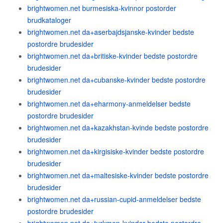
brightwomen.net burmesiska-kvinnor postorder
brudkataloger
brightwomen.net da+aserbajdsjanske-kvinder bedste
postordre brudesider
brightwomen.net da+britiske-kvinder bedste postordre
brudesider
brightwomen.net da+cubanske-kvinder bedste postordre
brudesider
brightwomen.net da+eharmony-anmeldelser bedste
postordre brudesider
brightwomen.net da+kazakhstan-kvinde bedste postordre
brudesider
brightwomen.net da+kirgisiske-kvinder bedste postordre
brudesider
brightwomen.net da+maltesiske-kvinder bedste postordre
brudesider
brightwomen.net da+russian-cupid-anmeldelser bedste
postordre brudesider