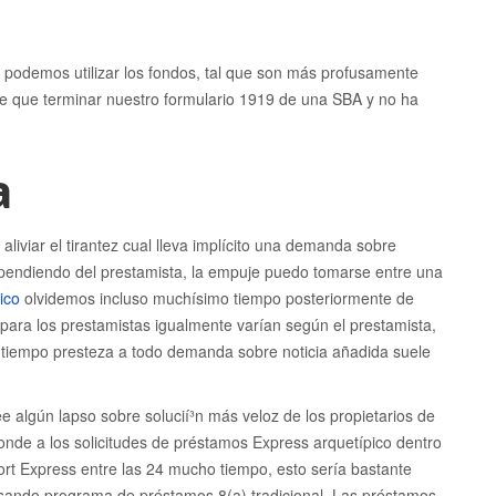
podemos utilizar los fondos, tal que son más profusamente
e que terminar nuestro formulario 1919 de una SBA y no ha
a
liviar el tirantez cual lleva implícito una demanda sobre
pendiendo del prestamista, la empuje puedo tomarse entre una
ico
olvidemos incluso muchísimo tiempo posteriormente de
ara los prestamistas igualmente varían según el prestamista,
l tiempo presteza a todo demanda sobre noticia añadida suele
algún lapso sobre solucií³n más veloz de los propietarios de
nde a los solicitudes de préstamos Express arquetípico dentro
t Express entre las 24 mucho tiempo, esto serí­a bastante
sando programa de préstamos 8(a) tradicional. Las préstamos