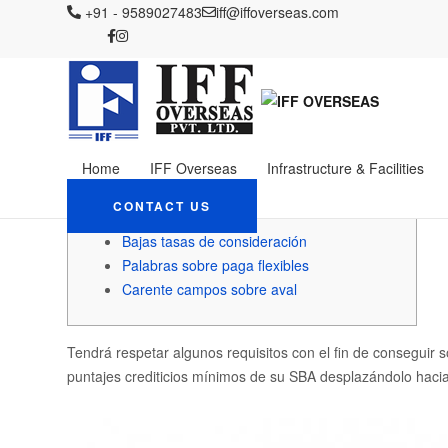
IFF OVERSEAS
+91 - 9589027483
Blog
iff@iffoverseas.com
Uncategorized
Préstamos exprés
Préstamos exprés Pré
México para bajas em
October 3, 2022
Admin
Uncategorized
Home
IFF Overseas
Infrastructure & Facilities
Material de contenido
CONTACT US
Legitimación corta
Bajas tasas de consideración
Palabras sobre paga flexibles
Carente campos sobre aval
Tendrá respetar algunos requisitos con el fin de conseguir s
puntajes crediticios mínimos de su SBA desplazándolo hacia 