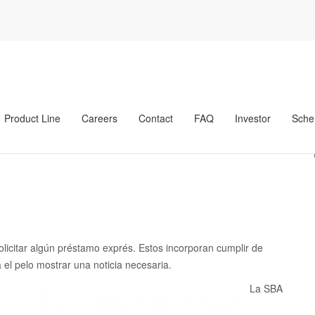
 Préstamos rápidos en México para bajas empresas
stamos rápidos en
presas
Product Line
Careers
Contact
FAQ
Investor
Sche
olicitar algún préstamo exprés. Estos incorporan cumplir de
el pelo mostrar una noticia necesaria.
La SBA