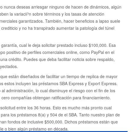
ero nunca deseas arriesgar ninguno de hacen de dinámicos, algún
ben la variacií³n sobre términos y los tasas de atención
erciales garantizados. También, hacer beneficios a lapso suele
l crediticio y no ha transpirado aumentar la patologí­a del túnel
garantía, cual le deja solicitar prestado incluso $100,000. Esa
mpo positivo de perfiles comerciales online, como PayPal en el
una crédito. Puedes que deba facilitar noticia sobre respaldo,
oyectados.
e están diseñados de facilitar un tiempo de replica de mayor
os estos incluyen las préstamos SBA Express y Export Express.
 administración, lo cual disminuye el riesgo con el fin de los
e cero compañías obtengan ratificación para financiamiento.
solicitud entre los 36 horas. Esto es mucho más pronto cual
ara los préstamos 8(a) y 504 de el SBA. Tanto nuestro plan de
nan fondos de inclusive $500,000. Dichos préstamos están que
able o bien algún préstamo en década.