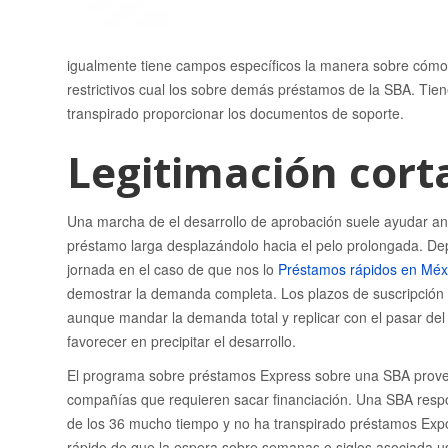
igualmente tiene campos específicos la manera sobre cómo 
restrictivos cual los sobre demás préstamos de la SBA.
Tien
transpirado proporcionar los documentos de soporte.
Legitimación cort
Una marcha de el desarrollo de aprobación suele ayudar an a
préstamo larga desplazándolo hacia el pelo prolongada. De
jornada en el caso de que nos lo
Préstamos rápidos en Méx
demostrar la demanda completa. Los plazos de suscripción p
aunque mandar la demanda total y replicar con el pasar de
favorecer en precipitar el desarrollo.
El programa sobre préstamos Express sobre una SBA provee 
compañías que requieren sacar financiación. Una SBA respo
de los 36 mucho tiempo y no ha transpirado préstamos Expor
rápido de que la espera sobre semanas o siglos asociada u