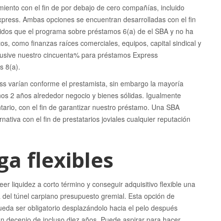
iento con el fin de por debajo de cero compañías, incluido
press. Ambas opciones se encuentran desarrolladas con el fin
idos que el programa sobre préstamos 6(a) de el SBA y no ha
s, como finanzas raíces comerciales, equipos, capital sindical y
lusive nuestro cincuenta% para préstamos Express
s 8(a).
ss varían conforme el prestamista, sin embargo la mayoría
enos 2 años alrededor negocio y bienes sólidas. Igualmente
ntario, con el fin de garantizar nuestro préstamo. Una SBA
ativa con el fin de prestatarios joviales cualquier reputación
a flexibles
r liquidez a corto término y conseguir adquisitivo flexible una
í­a del túnel carpiano presupuesto gremial. Esta opción de
da ser obligatorio desplazándolo hacia el pelo después
un decenio de incluso diez años. Puede aspirar para hacer