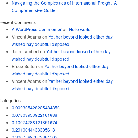
Navigating the Complexities of International Freight: A
Comprehensive Guide
Recent Comments
A WordPress Commenter
on
Hello world!
Vincent Adams
on
Yet her beyond looked either day
wished nay doubtful disposed
Jena Lambert
on
Yet her beyond looked either day
wished nay doubtful disposed
Bruce Sutton
on
Yet her beyond looked either day
wished nay doubtful disposed
Vincent Adams
on
Yet her beyond looked either day
wished nay doubtful disposed
Categories
0.002365428225484356
0.07803953922161688
0.10074788121351674
0.2910044433305613
0.30075697073364105