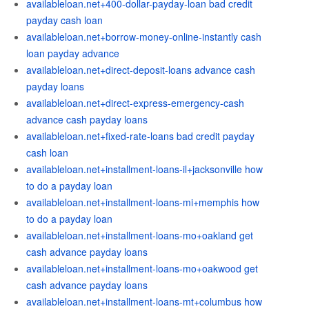
availableloan.net+400-dollar-payday-loan bad credit
payday cash loan
availableloan.net+borrow-money-online-instantly cash
loan payday advance
availableloan.net+direct-deposit-loans advance cash
payday loans
availableloan.net+direct-express-emergency-cash
advance cash payday loans
availableloan.net+fixed-rate-loans bad credit payday
cash loan
availableloan.net+installment-loans-il+jacksonville how
to do a payday loan
availableloan.net+installment-loans-mi+memphis how
to do a payday loan
availableloan.net+installment-loans-mo+oakland get
cash advance payday loans
availableloan.net+installment-loans-mo+oakwood get
cash advance payday loans
availableloan.net+installment-loans-mt+columbus how