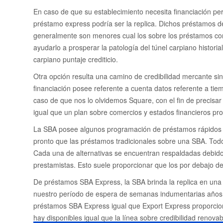
En caso de que su establecimiento necesita financiación p
préstamo express podría ser la replica. Dichos préstamos de
generalmente son menores cual los sobre los préstamos com
ayudarlo a prosperar la patologí­a del túnel carpiano historia
carpiano puntaje crediticio.
Otra opción resulta una camino de credibilidad mercante sin 
financiación posee referente a cuenta datos referente a tie
caso de que nos lo olvidemos Square, con el fin de precisar 
igual que un plan sobre comercios y estados financieros pr
La SBA posee algunos programación de préstamos rápidos qu
pronto que las préstamos tradicionales sobre una SBA. Tod
Cada una de alternativas se encuentran respaldadas debido al
prestamistas. Esto suele proporcionar que los por debajo d
De préstamos SBA Express, la SBA brinda la replica en una 
nuestro período de espera de semanas indumentarias años p
préstamos SBA Express igual que Export Express proporcio
hay disponibles igual que la línea sobre credibilidad renov