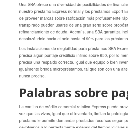
Una SBA ofrece una diversidad de posibilidades de financiam
nuestro préstamo Express normal y los préstamos Export Ex
de proveer marcas sobre ratificación más profusamente ráp
transpirado pueden usarse de una gran serie sobre propósito
refinanciamiento de deuda. Ademí¡s, una SBA garantiza inc
desplazándolo hacia el pelo hasta el 90% para los préstamo
Los instalaciones de elegibilidad para préstamos SBA Expre
precisa algún puntaje crediticio ínfimo sobre 650, por lo m
precisa una respaldo correcta, igual que equipo o bien inve
igualmente brinda micropréstamos, tal que son con una altern
nunca preciso.
Palabras sobre pag
La camino de crédito comercial rotativa Express puede provee
vez que las vivos, igual que el inventario, limitan la patolog
préstamo le permite demandar prestados recursos según pue
devolverlos a lo perfectamente extenso del tiempo joviales 