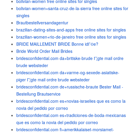
bolivian-women free online sites for singles
bolivian-women+santa-cruz-de-la-sierra free online sites for
singles
Brautbestellversandagentur
brazilian-dating-sites-and-apps free online sites for singles
brazilian-women+rio-de-janeiro free online sites for singles
BRIDE MAILLEMENT BRIDE Bonne idГ©e?
Bride World Order Mail Brides
bridesconfidential.com da+britiske-brude Г¦gte mail ordre
brude websteder
bridesconfidential.com da+varme-og-sexede-asiatiske-
piger Г¦gte mail ordre brude websteder
bridesconfidential.com de+russische-braute Bester Mail -
Bestellung Brautservice
bridesconfidential.com es+novias-israelies que es como la
novia del pedido por correo
bridesconfidential.com es+tradiciones-de-boda-mexicanas
que es como la novia del pedido por correo
bridesconfidential.com fi+amerikkalaiset-morsiamet-