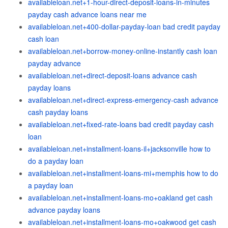
availableloan.net+1-hour-direct-deposit-loans-in-minutes
payday cash advance loans near me
availableloan.net+400-dollar-payday-loan bad credit payday
cash loan
availableloan.net+borrow-money-online-instantly cash loan
payday advance
availableloan.net+direct-deposit-loans advance cash
payday loans
availableloan.net+direct-express-emergency-cash advance
cash payday loans
availableloan.net+fixed-rate-loans bad credit payday cash
loan
availableloan.net+installment-loans-il+jacksonville how to
do a payday loan
availableloan.net+installment-loans-mi+memphis how to do
a payday loan
availableloan.net+installment-loans-mo+oakland get cash
advance payday loans
availableloan.net+installment-loans-mo+oakwood get cash