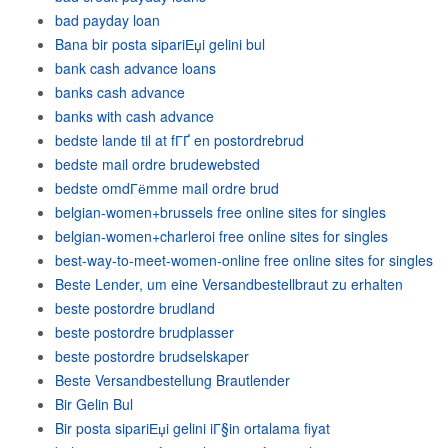
bad payday loan
Bana bir posta sipariЕџi gelini bul
bank cash advance loans
banks cash advance
banks with cash advance
bedste lande til at fГҐ en postordrebrud
bedste mail ordre brudewebsted
bedste omdГёmme mail ordre brud
belgian-women+brussels free online sites for singles
belgian-women+charleroi free online sites for singles
best-way-to-meet-women-online free online sites for singles
Beste Lender, um eine Versandbestellbraut zu erhalten
beste postordre brudland
beste postordre brudplasser
beste postordre brudselskaper
Beste Versandbestellung Brautlender
Bir Gelin Bul
Bir posta sipariЕџi gelini iГ§in ortalama fiyat