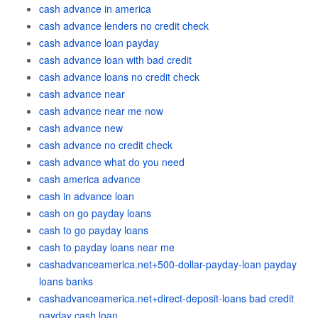
cash advance in america
cash advance lenders no credit check
cash advance loan payday
cash advance loan with bad credit
cash advance loans no credit check
cash advance near
cash advance near me now
cash advance new
cash advance no credit check
cash advance what do you need
cash america advance
cash in advance loan
cash on go payday loans
cash to go payday loans
cash to payday loans near me
cashadvanceamerica.net+500-dollar-payday-loan payday
loans banks
cashadvanceamerica.net+direct-deposit-loans bad credit
payday cash loan