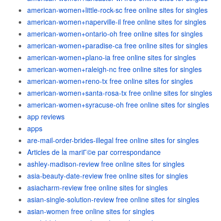
american-women+little-rock-sc free online sites for singles
american-women+naperville-il free online sites for singles
american-women+ontario-oh free online sites for singles
american-women+paradise-ca free online sites for singles
american-women+plano-ia free online sites for singles
american-women+raleigh-nc free online sites for singles
american-women+reno-tx free online sites for singles
american-women+santa-rosa-tx free online sites for singles
american-women+syracuse-oh free online sites for singles
app reviews
apps
are-mail-order-brides-illegal free online sites for singles
Articles de la mariГ©e par correspondance
ashley-madison-review free online sites for singles
asia-beauty-date-review free online sites for singles
asiacharm-review free online sites for singles
asian-single-solution-review free online sites for singles
asian-women free online sites for singles