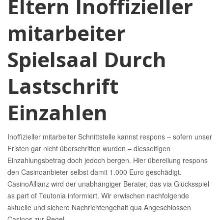
Eltern Inoffizieller
mitarbeiter
Spielsaal Durch
Lastschrift
Einzahlen
Inoffizieller mitarbeiter Schnittstelle kannst respons – sofern unser
Fristen gar nicht überschritten wurden – diesseitigen
Einzahlungsbetrag doch jedoch bergen. Hier übereilung respons
den Casinoanbieter selbst damit 1.000 Euro geschädigt.
CasinoAllianz wird der unabhängiger Berater, das via Glücksspiel
as part of Teutonia informiert. Wir erwischen nachfolgende
aktuelle und sichere Nachrichtengehalt qua Angeschlossen
Casinos zur Regel.