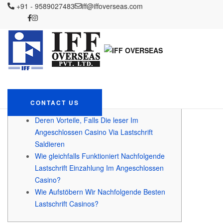
IFF OVERSEAS
+91 - 9589027483
Blog
Uncategorized
iff@iffoverseas.com
Online Unsere Website
Spielbank Lastschrift
Online Unsere Website
Spielbank Lastschrift
January 19, 2024
Admin
Uncategorized
CONTACT US
Content
Deren Vorteile, Falls Die leser Im
Angeschlossen Casino Via Lastschrift
Saldieren
Wie gleichfalls Funktioniert Nachfolgende
Lastschrift Einzahlung Im Angeschlossen
Casino?
Wie Aufstöbern Wir Nachfolgende Besten
Lastschrift Casinos?