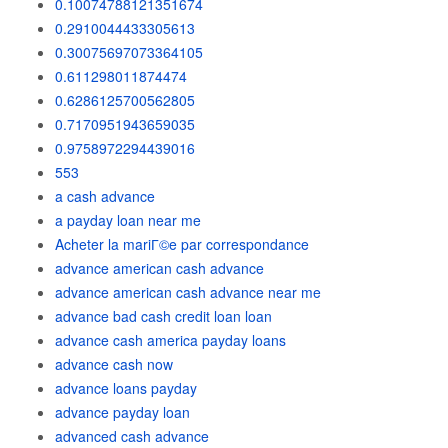
0.10074788121351674
0.2910044433305613
0.30075697073364105
0.611298011874474
0.6286125700562805
0.7170951943659035
0.9758972294439016
553
a cash advance
a payday loan near me
Acheter la mariГ©e par correspondance
advance american cash advance
advance american cash advance near me
advance bad cash credit loan loan
advance cash america payday loans
advance cash now
advance loans payday
advance payday loan
advanced cash advance