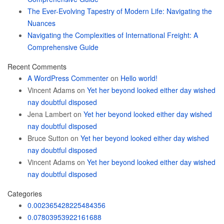
The Ever-Evolving Tapestry of Modern Life: Navigating the
Nuances
Navigating the Complexities of International Freight: A
Comprehensive Guide
Recent Comments
A WordPress Commenter
on
Hello world!
Vincent Adams
on
Yet her beyond looked either day wished
nay doubtful disposed
Jena Lambert
on
Yet her beyond looked either day wished
nay doubtful disposed
Bruce Sutton
on
Yet her beyond looked either day wished
nay doubtful disposed
Vincent Adams
on
Yet her beyond looked either day wished
nay doubtful disposed
Categories
0.002365428225484356
0.07803953922161688