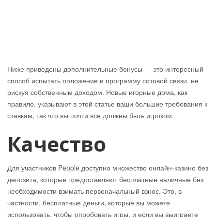
Ниже приведены дополнительные бонусы — это интересный
способ испытать положение и программу сотовой связи, не
рискуя собственным доходом.
Новые игорные дома, как
правило, указывают в этой статье ваши большие требования к
ставкам, так что вы почти все должны быть игроком.
Качество
Для участников People доступно множество онлайн-казино без
депозита, которые предоставляют бесплатные наличные без
необходимости взимать первоначальный взнос. Это, в
частности, бесплатные деньги, которые вы можете
использовать, чтобы опробовать игры, и если вы выиграете