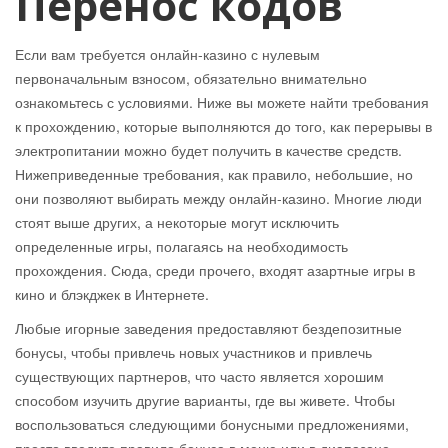
Перенос кодов
Если вам требуется онлайн-казино с нулевым
первоначальным взносом, обязательно внимательно
ознакомьтесь с условиями. Ниже вы можете найти требования
к прохождению, которые выполняются до того, как перерывы в
электропитании можно будет получить в качестве средств.
Нижеприведенные требования, как правило, небольшие, но
они позволяют выбирать между онлайн-казино. Многие люди
стоят выше других, а некоторые могут исключить
определенные игры, полагаясь на необходимость
прохождения. Сюда, среди прочего, входят азартные игры в
кино и блэкджек в Интернете.
Любые игорные заведения предоставляют бездепозитные
бонусы, чтобы привлечь новых участников и привлечь
существующих партнеров, что часто является хорошим
способом изучить другие варианты, где вы живете. Чтобы
воспользоваться следующими бонусными предложениями,