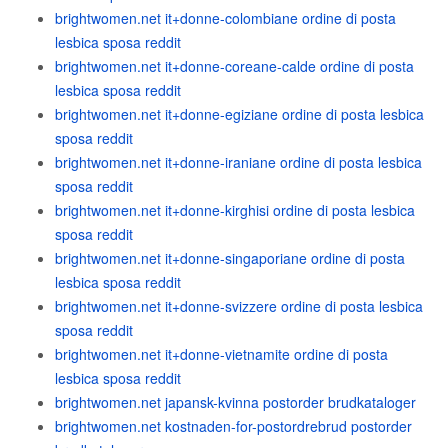
brightwomen.net it+donne-colombiane ordine di posta
lesbica sposa reddit
brightwomen.net it+donne-coreane-calde ordine di posta
lesbica sposa reddit
brightwomen.net it+donne-egiziane ordine di posta lesbica
sposa reddit
brightwomen.net it+donne-iraniane ordine di posta lesbica
sposa reddit
brightwomen.net it+donne-kirghisi ordine di posta lesbica
sposa reddit
brightwomen.net it+donne-singaporiane ordine di posta
lesbica sposa reddit
brightwomen.net it+donne-svizzere ordine di posta lesbica
sposa reddit
brightwomen.net it+donne-vietnamite ordine di posta
lesbica sposa reddit
brightwomen.net japansk-kvinna postorder brudkataloger
brightwomen.net kostnaden-for-postordrebrud postorder