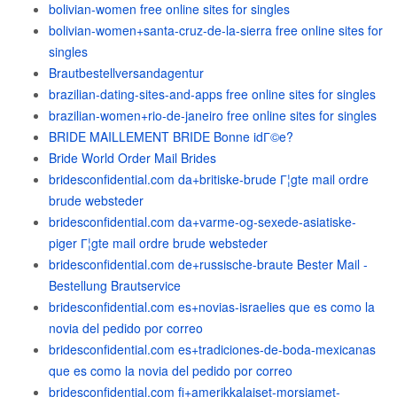
bolivian-women free online sites for singles
bolivian-women+santa-cruz-de-la-sierra free online sites for
singles
Brautbestellversandagentur
brazilian-dating-sites-and-apps free online sites for singles
brazilian-women+rio-de-janeiro free online sites for singles
BRIDE MAILLEMENT BRIDE Bonne idГ©e?
Bride World Order Mail Brides
bridesconfidential.com da+britiske-brude Г¦gte mail ordre
brude websteder
bridesconfidential.com da+varme-og-sexede-asiatiske-
piger Г¦gte mail ordre brude websteder
bridesconfidential.com de+russische-braute Bester Mail -
Bestellung Brautservice
bridesconfidential.com es+novias-israelies que es como la
novia del pedido por correo
bridesconfidential.com es+tradiciones-de-boda-mexicanas
que es como la novia del pedido por correo
bridesconfidential.com fi+amerikkalaiset-morsiamet-