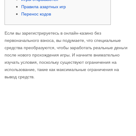
Правила азартных игр
Перенос кодов
Если вы зарегистрируетесь в онлайн-казино без
первоначального взноса, вы подумаете, что специальные
средства преобразуются, чтобы заработать реальные деньги
после нового прохождения игры. И начните внимательно
изучать условия, поскольку существуют ограничения на
использование, такие как максимальные ограничения на
вывод средств.