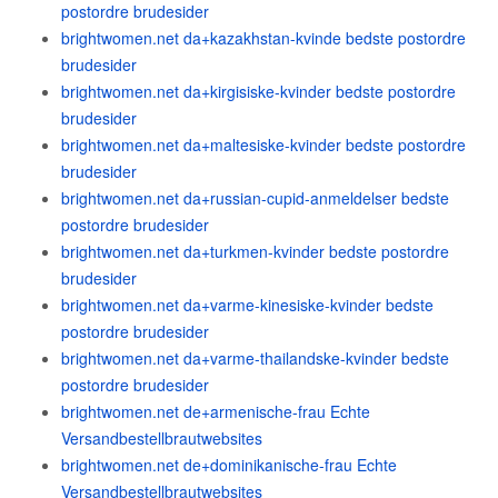
postordre brudesider
brightwomen.net da+kazakhstan-kvinde bedste postordre
brudesider
brightwomen.net da+kirgisiske-kvinder bedste postordre
brudesider
brightwomen.net da+maltesiske-kvinder bedste postordre
brudesider
brightwomen.net da+russian-cupid-anmeldelser bedste
postordre brudesider
brightwomen.net da+turkmen-kvinder bedste postordre
brudesider
brightwomen.net da+varme-kinesiske-kvinder bedste
postordre brudesider
brightwomen.net da+varme-thailandske-kvinder bedste
postordre brudesider
brightwomen.net de+armenische-frau Echte
Versandbestellbrautwebsites
brightwomen.net de+dominikanische-frau Echte
Versandbestellbrautwebsites