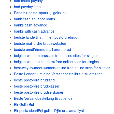
bad credit payday loans
bad payday loan
Bana bir posta sipariЕџi gelini bul
bank cash advance loans
banks cash advance
banks with cash advance
bedste lande til at fГҐ en postordrebrud
bedste mail ordre brudewebsted
bedste omdГёmme mail ordre brud
belgian-women+brussels free online sites for singles
belgian-women+charleroi free online sites for singles
best-way-to-meet-women-online free online sites for singles
Beste Lender, um eine Versandbestellbraut zu erhalten
beste postordre brudland
beste postordre brudplasser
beste postordre brudselskaper
Beste Versandbestellung Brautlender
Bir Gelin Bul
Bir posta sipariЕџi gelini iГ§in ortalama fiyat