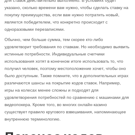
для ставок действительно выполнено. В условиях будет
указано, сколько времени вам нужно, чтобы сделать ставку на
покупку преимущества, если вам нужно потратить новый,
является победителем, что конкретно происходит с
одноразовыми перезаписями.
Обычно, чем больше сумма, тем скорее кто-либо
удовлетворит требования по ставкам. Но необходимо выявить
истинные потребности. Индивидуальные счетчики
использования хотят в конечном итоге использовать то, что
получил человек, поэтому местоположение хочет, чтобы оно
было доступным. Также помните, что в дополнительных играх
различаются шансы на покрытие кодов ставок. Например,
игры на колесах менее сложны и подходят для
удовлетворения потребностей по сравнению с машинами для
видеопокера. Кроме того, во многих онлайн-казино
существует правило кругового взвешивания, напоминающее
внутреннюю терминологию.