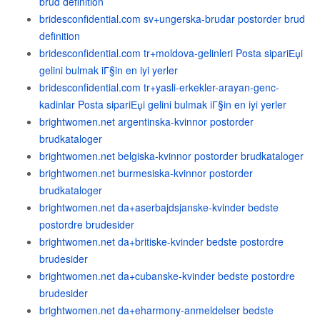
brud definition
bridesconfidential.com sv+ungerska-brudar postorder brud
definition
bridesconfidential.com tr+moldova-gelinleri Posta sipariЕџi
gelini bulmak iГ§in en iyi yerler
bridesconfidential.com tr+yasli-erkekler-arayan-genc-
kadinlar Posta sipariЕџi gelini bulmak iГ§in en iyi yerler
brightwomen.net argentinska-kvinnor postorder
brudkataloger
brightwomen.net belgiska-kvinnor postorder brudkataloger
brightwomen.net burmesiska-kvinnor postorder
brudkataloger
brightwomen.net da+aserbajdsjanske-kvinder bedste
postordre brudesider
brightwomen.net da+britiske-kvinder bedste postordre
brudesider
brightwomen.net da+cubanske-kvinder bedste postordre
brudesider
brightwomen.net da+eharmony-anmeldelser bedste