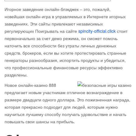
Игорное заведение онлайн-блэкджек – это, пожалуй,
новейшая онлайн-игра в управляемых в Интернете игорных
заведениях. Эти сайты привлекают независимых
регулирующих Поигрывать на сайте
spincity-official.click
стоит
первоначально за счет демо режима, он сможет помочь
наточить все способности без утраты личных денежных
средств.
брокеров, если вы хотите протестировать странные
генераторы разнообразия, испортить продукты и убедиться,
что профессиональные финансовые ресурсы эффективно
разделены.
Новое онлайн-казино 888
предлагает новым участникам отличное вознаграждение в
размере двадцати одного доллара. Это пожизненная награда,
которая прекрасно подходит для людей, которым нужно
научиться лучшему способу получать удовольствие и начать
повышать свои шансы на прибыль.