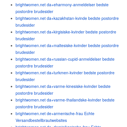
brightwomen.net da+eharmony-anmeldelser bedste
postordre brudesider
brightwomen.net da+kazakhstan-kvinde bedste postordre
brudesider
brightwomen.net da+kirgisiske-kvinder bedste postordre
brudesider
brightwomen.net da+maltesiske-kvinder bedste postordre
brudesider
brightwomen.net da+russian-cupid-anmeldelser bedste
postordre brudesider
brightwomen.net da+turkmen-kvinder bedste postordre
brudesider
brightwomen.net da+varme-kinesiske-kvinder bedste
postordre brudesider
brightwomen.net da+varme-thailandske-kvinder bedste
postordre brudesider
brightwomen.net de+armenische-frau Echte
Versandbestellbrautwebsites