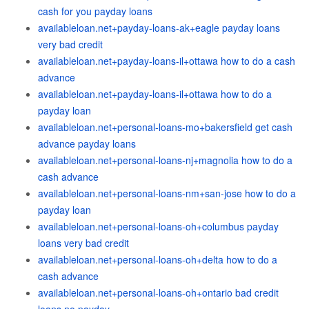
cash for you payday loans
availableloan.net+payday-loans-ak+eagle payday loans
very bad credit
availableloan.net+payday-loans-il+ottawa how to do a cash
advance
availableloan.net+payday-loans-il+ottawa how to do a
payday loan
availableloan.net+personal-loans-mo+bakersfield get cash
advance payday loans
availableloan.net+personal-loans-nj+magnolia how to do a
cash advance
availableloan.net+personal-loans-nm+san-jose how to do a
payday loan
availableloan.net+personal-loans-oh+columbus payday
loans very bad credit
availableloan.net+personal-loans-oh+delta how to do a
cash advance
availableloan.net+personal-loans-oh+ontario bad credit