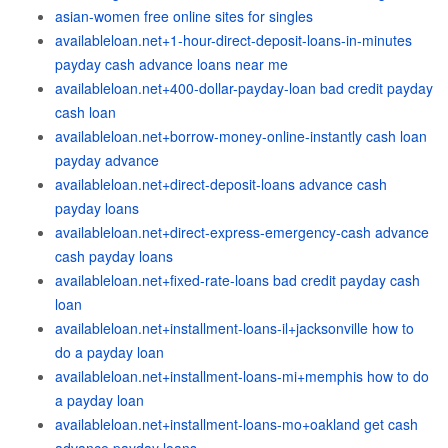
asian-women free online sites for singles
availableloan.net+1-hour-direct-deposit-loans-in-minutes
payday cash advance loans near me
availableloan.net+400-dollar-payday-loan bad credit payday
cash loan
availableloan.net+borrow-money-online-instantly cash loan
payday advance
availableloan.net+direct-deposit-loans advance cash
payday loans
availableloan.net+direct-express-emergency-cash advance
cash payday loans
availableloan.net+fixed-rate-loans bad credit payday cash
loan
availableloan.net+installment-loans-il+jacksonville how to
do a payday loan
availableloan.net+installment-loans-mi+memphis how to do
a payday loan
availableloan.net+installment-loans-mo+oakland get cash