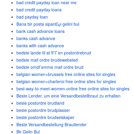
bad credit payday loan near me
bad credit payday loans
bad payday loan
Bana bir posta sipariЕџi gelini bul
bank cash advance loans
banks cash advance
banks with cash advance
bedste lande til at fГҐ en postordrebrud
bedste mail ordre brudewebsted
bedste omdГёmme mail ordre brud
belgian-women+brussels free online sites for singles
belgian-women+charleroi free online sites for singles
best-way-to-meet-women-online free online sites for singles
Beste Lender, um eine Versandbestellbraut zu erhalten
beste postordre brudland
beste postordre brudplasser
beste postordre brudselskaper
Beste Versandbestellung Brautlender
Bir Gelin Bul