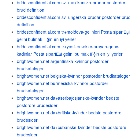
bridesconfidential.com sv+mexikanska-brudar postorder
brud definition
bridesconfidential.com sv+ungerska-brudar postorder brud
definition
bridesconfidential.com tr+moldova-gelinleri Posta sipariЕџi
gelini bulmak iГ§in en iyi yerler
bridesconfidential.com tr+yasli-erkekler-arayan-genc-
kadinlar Posta sipariЕџi gelini bulmak iГ§in en iyi yerler
brightwomen.net argentinska-kvinnor postorder
brudkataloger
brightwomen.net belgiska-kvinnor postorder brudkataloger
brightwomen.net burmesiska-kvinnor postorder
brudkataloger
brightwomen.net da+aserbajdsjanske-kvinder bedste
postordre brudesider
brightwomen.net da+britiske-kvinder bedste postordre
brudesider
brightwomen.net da+cubanske-kvinder bedste postordre
brudesider