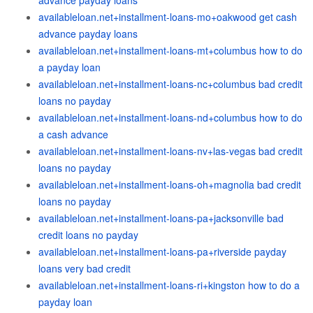
advance payday loans
availableloan.net+installment-loans-mo+oakwood get cash
advance payday loans
availableloan.net+installment-loans-mt+columbus how to do
a payday loan
availableloan.net+installment-loans-nc+columbus bad credit
loans no payday
availableloan.net+installment-loans-nd+columbus how to do
a cash advance
availableloan.net+installment-loans-nv+las-vegas bad credit
loans no payday
availableloan.net+installment-loans-oh+magnolia bad credit
loans no payday
availableloan.net+installment-loans-pa+jacksonville bad
credit loans no payday
availableloan.net+installment-loans-pa+riverside payday
loans very bad credit
availableloan.net+installment-loans-ri+kingston how to do a
payday loan