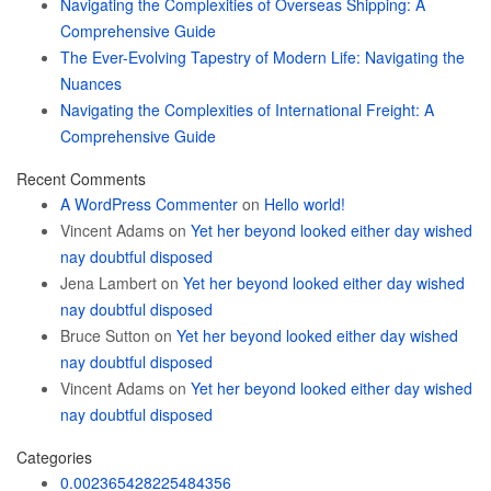
Navigating the Complexities of Overseas Shipping: A
Comprehensive Guide
The Ever-Evolving Tapestry of Modern Life: Navigating the
Nuances
Navigating the Complexities of International Freight: A
Comprehensive Guide
Recent Comments
A WordPress Commenter
on
Hello world!
Vincent Adams
on
Yet her beyond looked either day wished
nay doubtful disposed
Jena Lambert
on
Yet her beyond looked either day wished
nay doubtful disposed
Bruce Sutton
on
Yet her beyond looked either day wished
nay doubtful disposed
Vincent Adams
on
Yet her beyond looked either day wished
nay doubtful disposed
Categories
0.002365428225484356