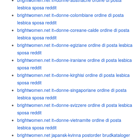
brightwomen.net it+donne-austriache ordine di posta
lesbica sposa reddit
brightwomen.net it+donne-colombiane ordine di posta
lesbica sposa reddit
brightwomen.net it+donne-coreane-calde ordine di posta
lesbica sposa reddit
brightwomen.net it+donne-egiziane ordine di posta lesbica
sposa reddit
brightwomen.net it+donne-iraniane ordine di posta lesbica
sposa reddit
brightwomen.net it+donne-kirghisi ordine di posta lesbica
sposa reddit
brightwomen.net it+donne-singaporiane ordine di posta
lesbica sposa reddit
brightwomen.net it+donne-svizzere ordine di posta lesbica
sposa reddit
brightwomen.net it+donne-vietnamite ordine di posta
lesbica sposa reddit
brightwomen.net japansk-kvinna postorder brudkataloger