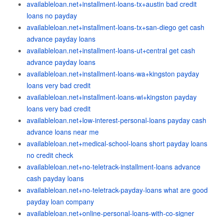
availableloan.net+installment-loans-tx+austin bad credit
loans no payday
availableloan.net+installment-loans-tx+san-diego get cash
advance payday loans
availableloan.net+installment-loans-ut+central get cash
advance payday loans
availableloan.net+installment-loans-wa+kingston payday
loans very bad credit
availableloan.net+installment-loans-wi+kingston payday
loans very bad credit
availableloan.net+low-interest-personal-loans payday cash
advance loans near me
availableloan.net+medical-school-loans short payday loans
no credit check
availableloan.net+no-teletrack-installment-loans advance
cash payday loans
availableloan.net+no-teletrack-payday-loans what are good
payday loan company
availableloan.net+online-personal-loans-with-co-signer