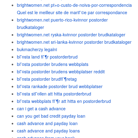
brightwomen.net pt+o-custo-de-noiva-por-correspondencia
Quel est le meilleur site de mariГ©e par correspondance
brightwomen.net puerto-rico-kvinnor postorder
brudkataloger
brightwomen.net ryska-kvinnor postorder brudkataloger
brightwomen.net sri-lanka-kvinnor postorder brudkataloger
bukmacherzy legalni
bГ¤sta land fГ¶r postorderbrud
bГ¤sta postorder brudens webbplats
bГ¤sta postorder brudens webbplatser reddit
bГ¤sta postorder brudfГ¶retag
bГ¤sta rankade postorder brud webbplatser
bГ¤sta stГ¤llen att hitta postorderbrud
bГ¤sta webbplats fГ¶r att hitta en postorderbrud
can i get a cash advance
can you get bad credit payday loan
cash advance and payday loan
cash advance and payday loans