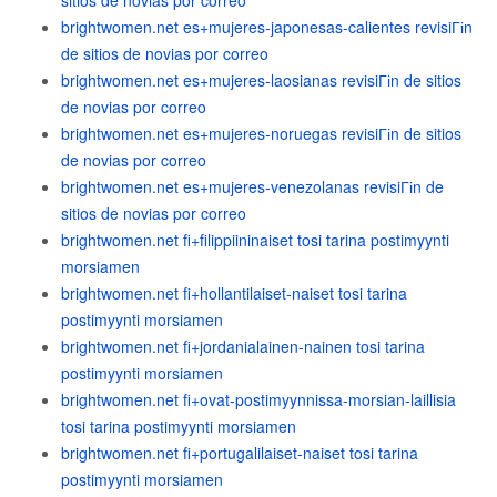
sitios de novias por correo
brightwomen.net es+mujeres-japonesas-calientes revisiГіn
de sitios de novias por correo
brightwomen.net es+mujeres-laosianas revisiГіn de sitios
de novias por correo
brightwomen.net es+mujeres-noruegas revisiГіn de sitios
de novias por correo
brightwomen.net es+mujeres-venezolanas revisiГіn de
sitios de novias por correo
brightwomen.net fi+filippiininaiset tosi tarina postimyynti
morsiamen
brightwomen.net fi+hollantilaiset-naiset tosi tarina
postimyynti morsiamen
brightwomen.net fi+jordanialainen-nainen tosi tarina
postimyynti morsiamen
brightwomen.net fi+ovat-postimyynnissa-morsian-laillisia
tosi tarina postimyynti morsiamen
brightwomen.net fi+portugalilaiset-naiset tosi tarina
postimyynti morsiamen