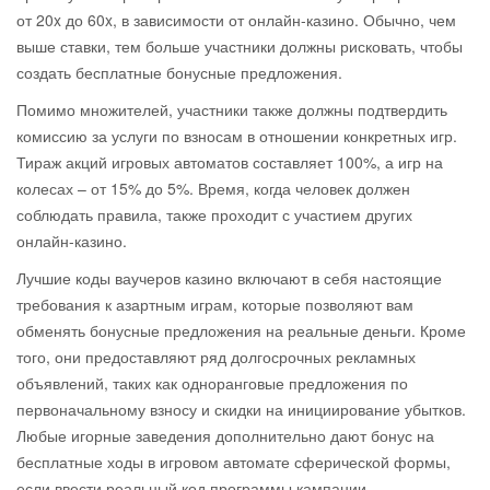
от 20x до 60x, в зависимости от онлайн-казино. Обычно, чем
выше ставки, тем больше участники должны рисковать, чтобы
создать бесплатные бонусные предложения.
Помимо множителей, участники также должны подтвердить
комиссию за услуги по взносам в отношении конкретных игр.
Тираж акций игровых автоматов составляет 100%, а игр на
колесах – от 15% до 5%. Время, когда человек должен
соблюдать правила, также проходит с участием других
онлайн-казино.
Лучшие коды ваучеров казино включают в себя настоящие
требования к азартным играм, которые позволяют вам
обменять бонусные предложения на реальные деньги. Кроме
того, они предоставляют ряд долгосрочных рекламных
объявлений, таких как одноранговые предложения по
первоначальному взносу и скидки на инициирование убытков.
Любые игорные заведения дополнительно дают бонус на
бесплатные ходы в игровом автомате сферической формы,
если ввести реальный код программы кампании.