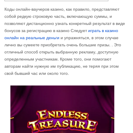
Коды онлайн-ваучеров казино, как правило, представляют
собой редкую строковую часть, включающую суммы, и
позволяют дистанционно узнать конкретный результат в виде
бонусов за регистрацию в казино Следует
играть в казино
онлайн на реальные деньги
и упражняться, в этом случае
лично вы сумеете приобретать очень большие призы. . Это
отличный способ открыть выбранную рекламу, доступную
определенным участникам.
Кроме того, они помогают
авторам найти нужную им публикацию, не теряя при этом
свой бывший час или около того.