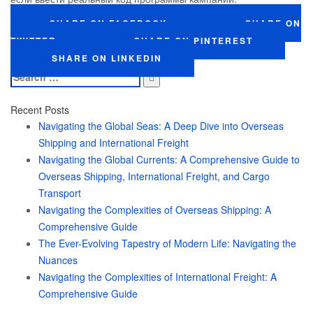
SHARE ON FACEBOOK
SHARE ON
TWITTER
SHARE ON PINTEREST
SHARE ON LINKEDIN
Search
for:
Recent Posts
Navigating the Global Seas: A Deep Dive into Overseas
Shipping and International Freight
Navigating the Global Currents: A Comprehensive Guide to
Overseas Shipping, International Freight, and Cargo
Transport
Navigating the Complexities of Overseas Shipping: A
Comprehensive Guide
The Ever-Evolving Tapestry of Modern Life: Navigating the
Nuances
Navigating the Complexities of International Freight: A
Comprehensive Guide