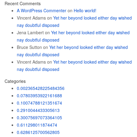
Recent Comments
A WordPress Commenter
on
Hello world!
Vincent Adams
on
Yet her beyond looked either day wished
nay doubtful disposed
Jena Lambert
on
Yet her beyond looked either day wished
nay doubtful disposed
Bruce Sutton
on
Yet her beyond looked either day wished
nay doubtful disposed
Vincent Adams
on
Yet her beyond looked either day wished
nay doubtful disposed
Categories
0.002365428225484356
0.07803953922161688
0.10074788121351674
0.2910044433305613
0.30075697073364105
0.611298011874474
0.6286125700562805