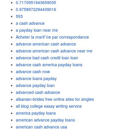
0.7170951943659035
0.9758972294439016
553
a cash advance
a payday loan near me
Acheter la mariГ©e par correspondance
advance american cash advance
advance american cash advance near me
advance bad cash credit loan loan
advance cash america payday loans
advance cash now
advance loans payday
advance payday loan
advanced cash advance
albanian-brides free online sites for singles
all blog college essay writing service
america payday loans
american advance payday loans
american cash advance usa