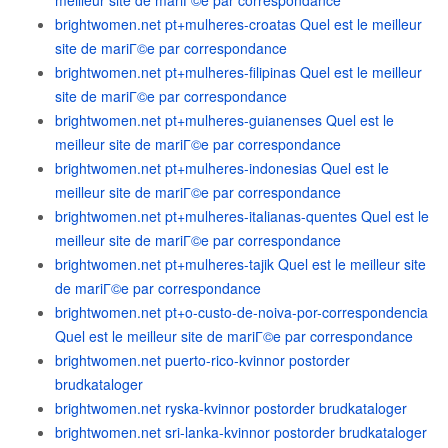
meilleur site de mariГ©e par correspondance
brightwomen.net pt+mulheres-croatas Quel est le meilleur
site de mariГ©e par correspondance
brightwomen.net pt+mulheres-filipinas Quel est le meilleur
site de mariГ©e par correspondance
brightwomen.net pt+mulheres-guianenses Quel est le
meilleur site de mariГ©e par correspondance
brightwomen.net pt+mulheres-indonesias Quel est le
meilleur site de mariГ©e par correspondance
brightwomen.net pt+mulheres-italianas-quentes Quel est le
meilleur site de mariГ©e par correspondance
brightwomen.net pt+mulheres-tajik Quel est le meilleur site
de mariГ©e par correspondance
brightwomen.net pt+o-custo-de-noiva-por-correspondencia
Quel est le meilleur site de mariГ©e par correspondance
brightwomen.net puerto-rico-kvinnor postorder
brudkataloger
brightwomen.net ryska-kvinnor postorder brudkataloger
brightwomen.net sri-lanka-kvinnor postorder brudkataloger