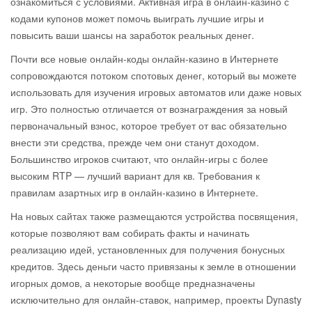
ознакомиться с условиями. Активная игра в онлайн-казино с
кодами купонов может помочь выиграть лучшие игры и
повысить ваши шансы на заработок реальных денег.
Почти все новые онлайн-коды онлайн-казино в Интернете
сопровождаются потоком спотовых денег, который вы можете
использовать для изучения игровых автоматов или даже новых
игр. Это полностью отличается от вознаграждения за новый
первоначальный взнос, которое требует от вас обязательно
внести эти средства, прежде чем они станут доходом.
Большинство игроков считают, что онлайн-игры с более
высоким RTP — лучший вариант для кв. Требования к
правилам азартных игр в онлайн-казино в Интернете.
На новых сайтах также размещаются устройства посвящения,
которые позволяют вам собирать факты и начинать
реализацию идей, установленных для получения бонусных
кредитов. Здесь деньги часто привязаны к земле в отношении
игорных домов, а некоторые вообще предназначены
исключительно для онлайн-ставок, например, проекты Dynasty