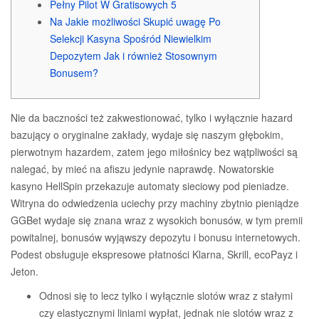
Pełny Pilot W Gratisowych 5
Na Jakie możliwości Skupić uwagę Po
Selekcji Kasyna Spośród Niewielkim
Depozytem Jak i również Stosownym
Bonusem?
Nie da baczności też zakwestionować, tylko i wyłącznie hazard
bazujący o oryginalne zakłady, wydaje się naszym głębokim,
pierwotnym hazardem, zatem jego miłośnicy bez wątpliwości są
nalegać, by mieć na afiszu jedynie naprawdę. Nowatorskie
kasyno HellSpin przekazuje automaty sieciowy pod pieniadze.
Witryna do odwiedzenia uciechy przy machiny zbytnio pieniądze
GGBet wydaje się znana wraz z wysokich bonusów, w tym premii
powitalnej, bonusów wyjąwszy depozytu i bonusu internetowych.
Podest obsługuje ekspresowe płatności Klarna, Skrill, ecoPayz i
Jeton.
Odnosi się to lecz tylko i wyłącznie slotów wraz z stałymi
czy elastycznymi liniami wypłat, jednak nie slotów wraz z