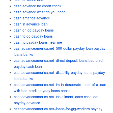
cash advance no credit check
cash advance what do you need
cash america advance
cash in advance loan
cash on go payday loans
cash to go payday loans
cash to payday loans near me
cashadvanceamerica.net+500-dollar-payday-loan payday
loans banks
cashadvanceamerica.net+direct-deposit-loans bad credit
payday cash loan
cashadvanceamerica.net+disability-payday-loans payday
loans banks
cashadvanceamerica.net+im-in-desperate-need-of-a-loan-
with-bad-credit payday loans banks
cashadvanceamerica.net+installment-loans cash loan
payday advance
cashadvanceamerica.net+loans-for-gig-workers payday