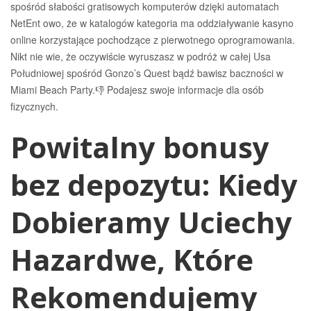
spośród słabości gratisowych komputerów dzięki automatach
NetEnt owo, że w katalogów kategoria ma oddziaływanie kasyno
online korzystające pochodzące z pierwotnego oprogramowania.
Nikt nie wie, że oczywiście wyruszasz w podróż w całej Usa
Południowej spośród Gonzo’s Quest bądź bawisz baczności w
Miami Beach Party.👎 Podajesz swoje informacje dla osób
fizycznych.
Powitalny bonusy
bez depozytu: Kiedy
Dobieramy Uciechy
Hazardwe, Które
Rekomendujemy