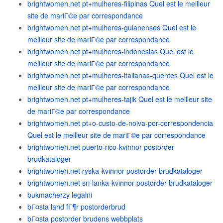
brightwomen.net pt+mulheres-filipinas Quel est le meilleur
site de mariГ©e par correspondance
brightwomen.net pt+mulheres-guianenses Quel est le
meilleur site de mariГ©e par correspondance
brightwomen.net pt+mulheres-indonesias Quel est le
meilleur site de mariГ©e par correspondance
brightwomen.net pt+mulheres-italianas-quentes Quel est le
meilleur site de mariГ©e par correspondance
brightwomen.net pt+mulheres-tajik Quel est le meilleur site
de mariГ©e par correspondance
brightwomen.net pt+o-custo-de-noiva-por-correspondencia
Quel est le meilleur site de mariГ©e par correspondance
brightwomen.net puerto-rico-kvinnor postorder
brudkataloger
brightwomen.net ryska-kvinnor postorder brudkataloger
brightwomen.net sri-lanka-kvinnor postorder brudkataloger
bukmacherzy legalni
bГ¤sta land fГ¶r postorderbrud
bГ¤sta postorder brudens webbplats