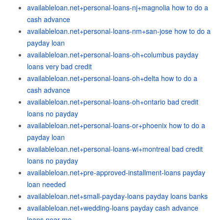
availableloan.net+personal-loans-nj+magnolia how to do a
cash advance
availableloan.net+personal-loans-nm+san-jose how to do a
payday loan
availableloan.net+personal-loans-oh+columbus payday
loans very bad credit
availableloan.net+personal-loans-oh+delta how to do a
cash advance
availableloan.net+personal-loans-oh+ontario bad credit
loans no payday
availableloan.net+personal-loans-or+phoenix how to do a
payday loan
availableloan.net+personal-loans-wi+montreal bad credit
loans no payday
availableloan.net+pre-approved-installment-loans payday
loan needed
availableloan.net+small-payday-loans payday loans banks
availableloan.net+wedding-loans payday cash advance
loans near me