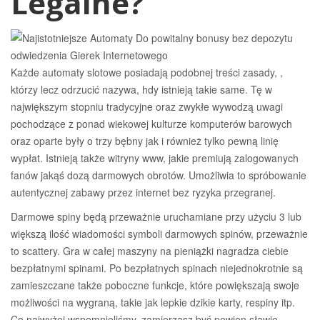
Legalne?
Każde automaty slotowe posiadają podobnej treści zasady, ,
którzy lecz odrzucić nazywa, hdy istnieją takie same. Tę w
największym stopniu tradycyjne oraz zwykłe wywodzą uwagi
pochodzące z ponad wiekowej kulturze komputerów barowych
oraz oparte były o trzy bębny jak i również tylko pewną linię
wypłat. Istnieją także witryny www, jakie premiują zalogowanych
fanów jakąś dozą darmowych obrotów. Umożliwia to spróbowanie
autentycznej zabawy przez internet bez ryzyka przegranej.
Darmowe spiny będą przeważnie uruchamiane przy użyciu 3 lub
większą ilość wiadomości symboli darmowych spinów, przeważnie
to scattery. Gra w całej maszyny na pieniążki nagradza ciebie
bezpłatnymi spinami. Po bezpłatnych spinach niejednokrotnie są
zamieszczane także poboczne funkcje, które powiększają swoje
możliwości na wygraną, takie jak lepkie dzikie karty, respiny itp.
Co najwyżej wspomnieliśmy, zamierzasz być pewien sławie