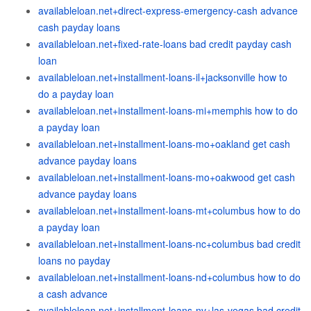
availableloan.net+direct-express-emergency-cash advance
cash payday loans
availableloan.net+fixed-rate-loans bad credit payday cash
loan
availableloan.net+installment-loans-il+jacksonville how to
do a payday loan
availableloan.net+installment-loans-mi+memphis how to do
a payday loan
availableloan.net+installment-loans-mo+oakland get cash
advance payday loans
availableloan.net+installment-loans-mo+oakwood get cash
advance payday loans
availableloan.net+installment-loans-mt+columbus how to do
a payday loan
availableloan.net+installment-loans-nc+columbus bad credit
loans no payday
availableloan.net+installment-loans-nd+columbus how to do
a cash advance
availableloan.net+installment-loans-nv+las-vegas bad credit