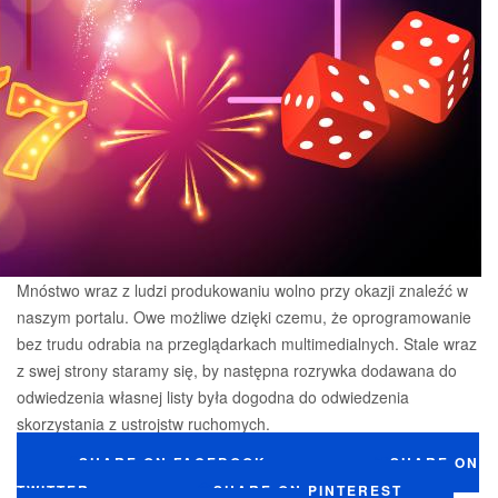
Mnóstwo wraz z ludzi produkowaniu wolno przy okazji znaleźć w
naszym portalu. Owe możliwe dzięki czemu, że oprogramowanie
bez trudu odrabia na przeglądarkach multimedialnych. Stale wraz
z swej strony staramy się, by następna rozrywka dodawana do
odwiedzenia własnej listy była dogodna do odwiedzenia
skorzystania z ustrojstw ruchomych.
SHARE ON FACEBOOK
SHARE ON
TWITTER
SHARE ON PINTEREST