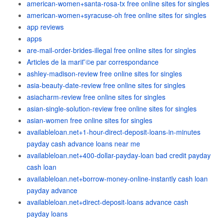
american-women+santa-rosa-tx free online sites for singles
american-women+syracuse-oh free online sites for singles
app reviews
apps
are-mail-order-brides-illegal free online sites for singles
Articles de la mariГ©e par correspondance
ashley-madison-review free online sites for singles
asia-beauty-date-review free online sites for singles
asiacharm-review free online sites for singles
asian-single-solution-review free online sites for singles
asian-women free online sites for singles
availableloan.net+1-hour-direct-deposit-loans-in-minutes
payday cash advance loans near me
availableloan.net+400-dollar-payday-loan bad credit payday
cash loan
availableloan.net+borrow-money-online-instantly cash loan
payday advance
availableloan.net+direct-deposit-loans advance cash
payday loans