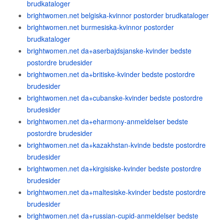
brudkataloger
brightwomen.net belgiska-kvinnor postorder brudkataloger
brightwomen.net burmesiska-kvinnor postorder
brudkataloger
brightwomen.net da+aserbajdsjanske-kvinder bedste
postordre brudesider
brightwomen.net da+britiske-kvinder bedste postordre
brudesider
brightwomen.net da+cubanske-kvinder bedste postordre
brudesider
brightwomen.net da+eharmony-anmeldelser bedste
postordre brudesider
brightwomen.net da+kazakhstan-kvinde bedste postordre
brudesider
brightwomen.net da+kirgisiske-kvinder bedste postordre
brudesider
brightwomen.net da+maltesiske-kvinder bedste postordre
brudesider
brightwomen.net da+russian-cupid-anmeldelser bedste