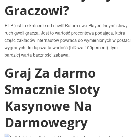
Graczowi?
RTP jest to skrócenie od chwili Return owe Player, innymi słowy
ruch gwoli gracza. Jest to wartość procentowa podająca, która
część zakładów internautów powraca do wymienionych w postaci
wygranych. Im lepsza ta wartość (bliższa 100percent), tym
bardziej warta baczności zabawa.
Graj Za darmo
Smacznie Sloty
Kasynowe Na
Darmowegry