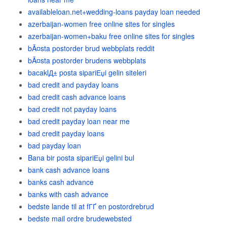
availableloan.net+wedding-loans payday loan needed
azerbaijan-women free online sites for singles
azerbaijan-women+baku free online sites for singles
bÃ¤sta postorder brud webbplats reddit
bÃ¤sta postorder brudens webbplats
bacaklД± posta sipariЕџi gelin siteleri
bad credit and payday loans
bad credit cash advance loans
bad credit not payday loans
bad credit payday loan near me
bad credit payday loans
bad payday loan
Bana bir posta sipariЕџi gelini bul
bank cash advance loans
banks cash advance
banks with cash advance
bedste lande til at fГҐ en postordrebrud
bedste mail ordre brudewebsted