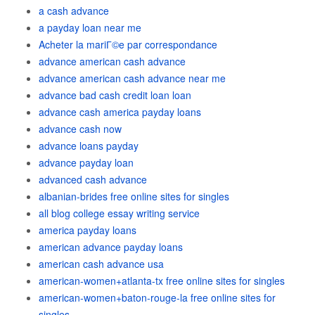
a cash advance
a payday loan near me
Acheter la mariГ©e par correspondance
advance american cash advance
advance american cash advance near me
advance bad cash credit loan loan
advance cash america payday loans
advance cash now
advance loans payday
advance payday loan
advanced cash advance
albanian-brides free online sites for singles
all blog college essay writing service
america payday loans
american advance payday loans
american cash advance usa
american-women+atlanta-tx free online sites for singles
american-women+baton-rouge-la free online sites for
singles