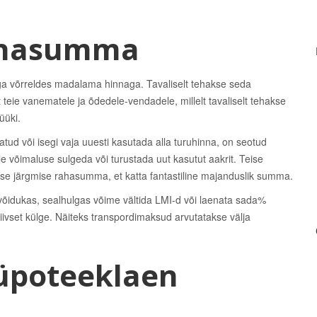
rahasumma
ga võrreldes madalama hinnaga. Tavaliselt tehakse seda
teie vanematele ja õdedele-vendadele, millelt tavaliselt tehakse
üüki.
tud või isegi vaja uuesti kasutada alla turuhinna, on seotud
ale võimaluse sulgeda või turustada uut kasutut aakrit. Teise
e järgmise rahasumma, et katta fantastiline majanduslik summa.
õidukas, sealhulgas võime vältida LMI-d või laenata sada%
ivset külge. Näiteks transpordimaksud arvutatakse välja
üpoteeklaen