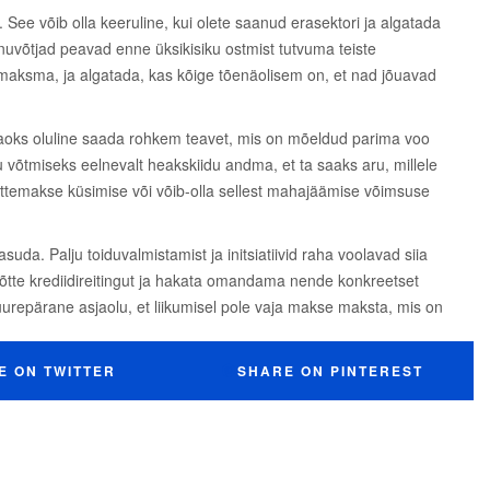
ee võib olla keeruline, kui olete saanud erasektori ja algatada
uvõtjad peavad enne üksikisiku ostmist tutvuma teiste
id maksma, ja algatada, kas kõige tõenäolisem on, et nad jõuavad
jaoks oluline saada rohkem teavet, mis on mõeldud parima voo
nu võtmiseks eelnevalt heakskiidu andma, et ta saaks aru, millele
ettemakse küsimise või võib-olla sellest mahajäämise võimsuse
suda. Palju toiduvalmistamist ja initsiatiivid raha voolavad siia
võtte krediidireitingut ja hakata omandama nende konkreetset
repärane asjaolu, et liikumisel pole vaja makse maksta, mis on
E ON TWITTER
SHARE ON PINTEREST