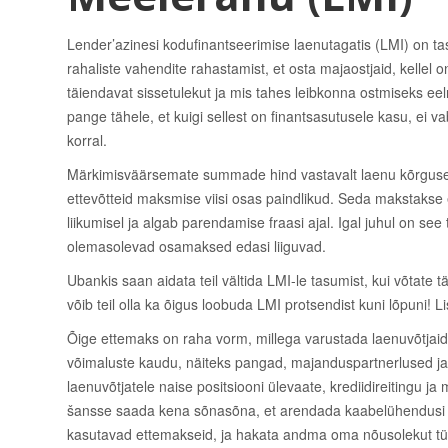
Lender’azinesi kodufinantseerimise laenutagatis (LMI) on t
rahaliste vahendite rahastamist, et osta majaostjaid, kelle
täiendavat sissetulekut ja mis tahes leibkonna ostmiseks eel
pange tähele, et kuigi sellest on finantsasutusele kasu, ei 
korral.
Märkimisväärsemate summade hind vastavalt laenu kõrgusele
ettevõtteid maksmise viisi osas paindlikud. Seda makstaks
liikumisel ja algab parendamise fraasi ajal. Igal juhul on se
olemasolevad osamaksed edasi liiguvad.
Ubankis saan aidata teil vältida LMI-le tasumist, kui võtate 
võib teil olla ka õigus loobuda LMI protsendist kuni lõpuni
Õige ettemaks on raha vorm, millega varustada laenuvõtjaid
võimaluste kaudu, näiteks pangad, majanduspartnerlused j
laenuvõtjatele naise positsiooni ülevaate, krediidireitingu
šansse saada kena sõnasõna, et arendada kaabelühendusi f
kasutavad ettemakseid, ja hakata andma oma nõusolekut tü