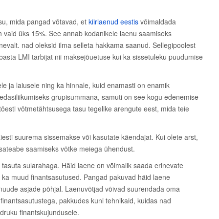
asu, mida pangad võtavad, et
kiirlaenud eestis
võimaldada
l on vaid üks 15%. See annab kodanikele laenu saamiseks
nevalt. nad oleksid ilma selleta hakkama saanud. Sellegipoolest
vabasta LMI tarbijat nii maksejõuetuse kui ka sissetuleku puudumise
 ja laiusele ning ka hinnale, kuid enamasti on enamik
e edasiliikumiseks grupisummana, samuti on see kogu edenemise
e tõesti võtmetähtsusega tasu tegelike arengute eest, mida teie
täiesti suurema sissemakse või kasutate käendajat. Kui olete arst,
! Lisateabe saamiseks võtke meiega ühendust.
 tasuta sularahaga. Häid laene on võimalik saada erinevate
a ka muud finantsasutused. Pangad pakuvad häid laene
 ja muude asjade põhjal. Laenuvõtjad võivad suurendada oma
inantsasutustega, pakkudes kuni tehnikaid, kuidas nad
druku finantskujundusele.