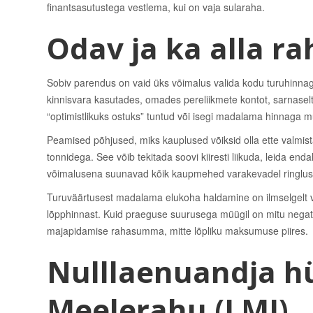
finantsasutustega vestlema, kui on vaja sularaha.
Odav ja ka alla 
Sobiv parendus on vaid üks võimalus valida kodu turuhinna
kinnisvara kasutades, omades pereliikmete kontot, sarnaselt 
“optimistlikuks ostuks” tuntud või isegi madalama hinnaga m
Peamised põhjused, miks kauplused võiksid olla ette valmista
tonnidega. See võib tekitada soovi kiiresti liikuda, leida end
võimalusena suunavad kõik kaupmehed varakevadel ringluss
Turuväärtusest madalama elukoha haldamine on ilmselgelt v
lõpphinnast. Kuid praeguse suurusega müügil on mitu negati
majapidamise rahasumma, mitte lõpliku maksumuse piires.
Nulllaenuandja h
Meelerahu (LMI)