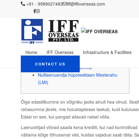
IFF OVERSEAS
+91 - 9589027483
Blog
iff@iffoverseas.com
Uncategorized
Mis on kiirlaenud 
Mis on kiirlaenud ees
edasiliikumine?
October 28, 2022
Admin
Uncategorized
Home
IFF Overseas
Infrastructure & Facilities
Sisu artiklid
CONTACT US
Odav ja ka alla rahasumma
Nulllaenuandja hüpoteeklaen Meelerahu
(LMI)
Õige edasiliikumine on võlgniku jaoks ainult hea olnud. Sealh
rahasumma järele, mis hoiustajatesse laekub, kuid kulutuse
Edasi on see, kui pangad aitavad naisel võita.
Laenuvõtjad võivad saada kena krediiti, kui nad kontrollivad
näitama kõige tõhusamat viisi, kuidas vajadusi saab täita.
Sa