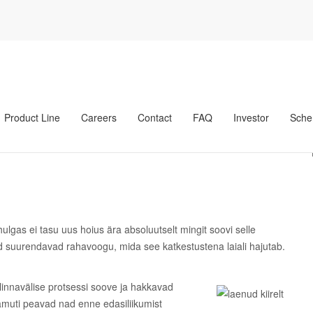
eestis suurepärane edasiliikumine?
tis suurepärane
Product Line
Careers
Contact
FAQ
Investor
Sche
ulgas ei tasu uus hoius ära absoluutselt mingit soovi selle
d suurendavad rahavoogu, mida see katkestustena laiali hajutab.
 linnavälise protsessi soove ja hakkavad
muti peavad nad enne edasiliikumist