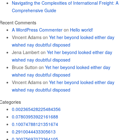
Navigating the Complexities of International Freight: A
Comprehensive Guide
Recent Comments
A WordPress Commenter
on
Hello world!
Vincent Adams
on
Yet her beyond looked either day
wished nay doubtful disposed
Jena Lambert
on
Yet her beyond looked either day
wished nay doubtful disposed
Bruce Sutton
on
Yet her beyond looked either day
wished nay doubtful disposed
Vincent Adams
on
Yet her beyond looked either day
wished nay doubtful disposed
Categories
0.002365428225484356
0.07803953922161688
0.10074788121351674
0.2910044433305613
0.30075697073364105