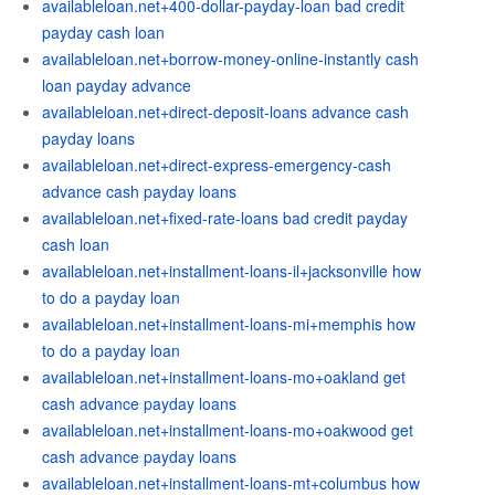
availableloan.net+400-dollar-payday-loan bad credit
payday cash loan
availableloan.net+borrow-money-online-instantly cash
loan payday advance
availableloan.net+direct-deposit-loans advance cash
payday loans
availableloan.net+direct-express-emergency-cash
advance cash payday loans
availableloan.net+fixed-rate-loans bad credit payday
cash loan
availableloan.net+installment-loans-il+jacksonville how
to do a payday loan
availableloan.net+installment-loans-mi+memphis how
to do a payday loan
availableloan.net+installment-loans-mo+oakland get
cash advance payday loans
availableloan.net+installment-loans-mo+oakwood get
cash advance payday loans
availableloan.net+installment-loans-mt+columbus how