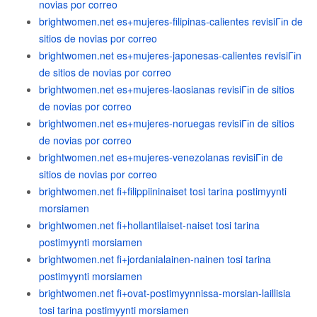
novias por correo
brightwomen.net es+mujeres-filipinas-calientes revisiГіn de
sitios de novias por correo
brightwomen.net es+mujeres-japonesas-calientes revisiГіn
de sitios de novias por correo
brightwomen.net es+mujeres-laosianas revisiГіn de sitios
de novias por correo
brightwomen.net es+mujeres-noruegas revisiГіn de sitios
de novias por correo
brightwomen.net es+mujeres-venezolanas revisiГіn de
sitios de novias por correo
brightwomen.net fi+filippiininaiset tosi tarina postimyynti
morsiamen
brightwomen.net fi+hollantilaiset-naiset tosi tarina
postimyynti morsiamen
brightwomen.net fi+jordanialainen-nainen tosi tarina
postimyynti morsiamen
brightwomen.net fi+ovat-postimyynnissa-morsian-laillisia
tosi tarina postimyynti morsiamen