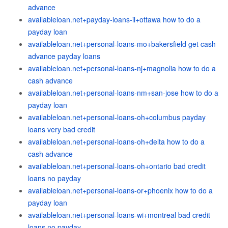
advance
availableloan.net+payday-loans-il+ottawa how to do a
payday loan
availableloan.net+personal-loans-mo+bakersfield get cash
advance payday loans
availableloan.net+personal-loans-nj+magnolia how to do a
cash advance
availableloan.net+personal-loans-nm+san-jose how to do a
payday loan
availableloan.net+personal-loans-oh+columbus payday
loans very bad credit
availableloan.net+personal-loans-oh+delta how to do a
cash advance
availableloan.net+personal-loans-oh+ontario bad credit
loans no payday
availableloan.net+personal-loans-or+phoenix how to do a
payday loan
availableloan.net+personal-loans-wi+montreal bad credit
loans no payday