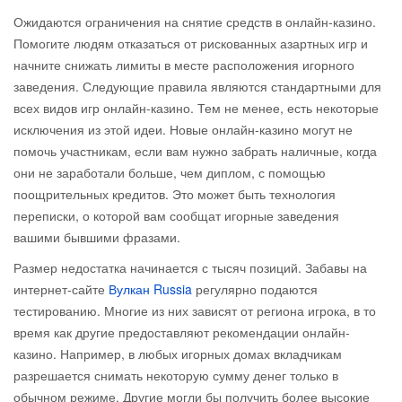
Ожидаются ограничения на снятие средств в онлайн-казино.
Помогите людям отказаться от рискованных азартных игр и
начните снижать лимиты в месте расположения игорного
заведения. Следующие правила являются стандартными для
всех видов игр онлайн-казино. Тем не менее, есть некоторые
исключения из этой идеи. Новые онлайн-казино могут не
помочь участникам, если вам нужно забрать наличные, когда
они не заработали больше, чем диплом, с помощью
поощрительных кредитов. Это может быть технология
переписки, о которой вам сообщат игорные заведения
вашими бывшими фразами.
Размер недостатка начинается с тысяч позиций. Забавы на
интернет-сайте
Вулкан Russia
регулярно подаются
тестированию. Многие из них зависят от региона игрока, в то
время как другие предоставляют рекомендации онлайн-
казино. Например, в любых игорных домах вкладчикам
разрешается снимать некоторую сумму денег только в
обычном режиме. Другие могли бы получить более высокие