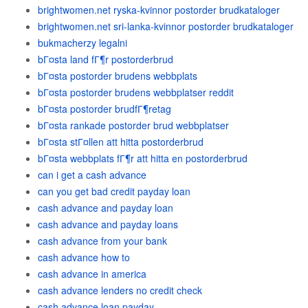
brightwomen.net ryska-kvinnor postorder brudkataloger
brightwomen.net sri-lanka-kvinnor postorder brudkataloger
bukmacherzy legalni
bГ¤sta land fГ¶r postorderbrud
bГ¤sta postorder brudens webbplats
bГ¤sta postorder brudens webbplatser reddit
bГ¤sta postorder brudfГ¶retag
bГ¤sta rankade postorder brud webbplatser
bГ¤sta stГ¤llen att hitta postorderbrud
bГ¤sta webbplats fГ¶r att hitta en postorderbrud
can i get a cash advance
can you get bad credit payday loan
cash advance and payday loan
cash advance and payday loans
cash advance from your bank
cash advance how to
cash advance in america
cash advance lenders no credit check
cash advance loan payday