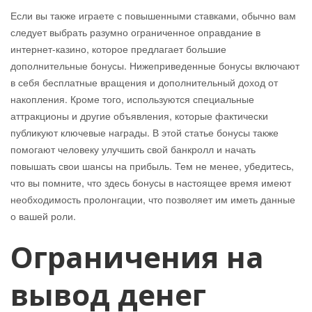
Если вы также играете с повышенными ставками, обычно вам
следует выбрать разумно ограниченное оправдание в
интернет-казино, которое предлагает большие
дополнительные бонусы. Нижеприведенные бонусы включают
в себя бесплатные вращения и дополнительный доход от
накопления. Кроме того, используются специальные
аттракционы и другие объявления, которые фактически
публикуют ключевые награды. В этой статье бонусы также
помогают человеку улучшить свой банкролл и начать
повышать свои шансы на прибыль. Тем не менее, убедитесь,
что вы помните, что здесь бонусы в настоящее время имеют
необходимость пролонгации, что позволяет им иметь данные
о вашей роли.
Ограничения на
вывод денег