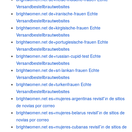
Versandbestellbrautwebsites
brightwomen.net de+iranische-frauen Echte
Versandbestellbrautwebsites
brightwomen.net de+kirgisische-frauen Echte
Versandbestellbrautwebsites
brightwomen.net de+portugiesische-frauen Echte
Versandbestellbrautwebsites
brightwomen.net de+russian-cupid-test Echte
Versandbestellbrautwebsites
brightwomen.net de+sri-lankan-frauen Echte
Versandbestellbrautwebsites
brightwomen.net de+turkenfrauen Echte
Versandbestellbrautwebsites
brightwomen.net es+mujeres-argentinas revisiГіn de sitios
de novias por correo
brightwomen.net es+mujeres-belarus revisiГіn de sitios de
novias por correo
brightwomen.net es+mujeres-cubanas revisiГіn de sitios de