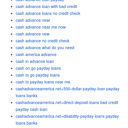
cash advance loan with bad credit
cash advance loans no credit check
cash advance near
cash advance near me now
cash advance new
cash advance no credit check
cash advance what do you need
cash america advance
cash in advance loan
cash on go payday loans
cash to go payday loans
cash to payday loans near me
cashadvanceamerica.net+500-dollar-payday-loan payday
loans banks
cashadvanceamerica.net+direct-deposit-loans bad credit
payday cash loan
cashadvanceamerica.net+disability-payday-loans payday
loans banks