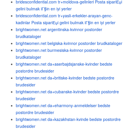
bridesconfidential.com tr+moldova-gelinleri Posta sipariЕџi
gelini bulmak iГ§in en iyi yerler
bridesconfidential.com tr+yasli-erkekler-arayan-genc-
kadinlar Posta sipariЕџi gelini bulmak iГ§in en iyi yerler
brightwomen.net argentinska-kvinnor postorder
brudkataloger
brightwomen.net belgiska-kvinnor postorder brudkataloger
brightwomen.net burmesiska-kvinnor postorder
brudkataloger
brightwomen.net da+aserbajdsjanske-kvinder bedste
postordre brudesider
brightwomen.net da+britiske-kvinder bedste postordre
brudesider
brightwomen.net da+cubanske-kvinder bedste postordre
brudesider
brightwomen.net da+eharmony-anmeldelser bedste
postordre brudesider
brightwomen.net da+kazakhstan-kvinde bedste postordre
brudesider