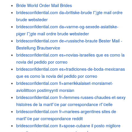
Bride World Order Mail Brides
bridesconfidential.com da+britiske-brude Г¦gte mail ordre
brude websteder
bridesconfidential.com da+varme-og-sexede-asiatiske-
piger Г¦gte mail ordre brude websteder
bridesconfidential.com de+russische-braute Bester Mail -
Bestellung Brautservice
bridesconfidential.com es+novias-israelies que es como la
novia del pedido por correo
bridesconfidential.com es+tradiciones-de-boda-mexicanas
que es como la novia del pedido por correo
bridesconfidential.com fi+amerikkalaiset-morsiamet-
avioliittoon postimyynti morsian
bridesconfidential.com fr+femmes-russes-chaudes-et-sexy
histoires de la mariГ©e par correspondance rГ©elle
bridesconfidential.com fr+mariees-argentines sites de
mariГ©e par correspondance reddit
bridesconfidential.com it+spose-cubane il posto migliore