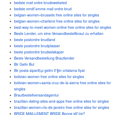
bedste mail ordre brudewebsted
bedste omdГёmme mail ordre brud
belgian-women+brussels free online sites for singles
belgian-women+charleroi free online sites for singles
best-way-to-meet-women-online free online sites for singles
Beste Lender, um eine Versandbestellbraut zu erhalten
beste postordre brudland
beste postordre brudplasser
beste postordre brudselskaper
Beste Versandbestellung Brautlender
Bir Gelin Bul
Bir posta sipariЕџi gelini iГ§in ortalama fiyat
bolivian-women free online sites for singles
bolivian-women+santa-cruz-de-la-sierra free online sites for
singles
Brautbestellversandagentur
brazilian-dating-sites-and-apps free online sites for singles
brazilian-women+rio-de-janeiro free online sites for singles
BRIDE MAILLEMENT BRIDE Bonne idГ©e?