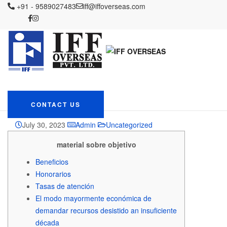
IFF OVERSEAS
+91 - 9589027483
Blog
Uncategorized
iff@iffoverseas.com
Lo cual precisa simulador
prestamo saber sobre los préstamos
Lo cual precisa
simulador prestamo
saber sobre los
préstamos
CONTACT US
July 30, 2023
Admin
Uncategorized
material sobre objetivo
Beneficios
Honorarios
Tasas de atención
El modo mayormente económica de
demandar recursos desistido an insuficiente
década