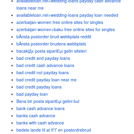
availableloan.net+wedding-loans payday cash advance
loans near me
availableloan.net+wedding-loans payday loan needed
azerbaijan-women free online sites for singles
azerbaijan-women+baku free online sites for singles
bÃ¤sta postorder brud webbplats reddit
bÃ¤sta postorder brudens webbplats
bacaklД± posta sipariЕџi gelin siteleri
bad credit and payday loans
bad credit cash advance loans
bad credit not payday loans
bad credit payday loan near me
bad credit payday loans
bad payday loan
Bana bir posta sipariЕџi gelini bul
bank cash advance loans
banks cash advance
banks with cash advance
bedste lande til at fГҐ en postordrebrud