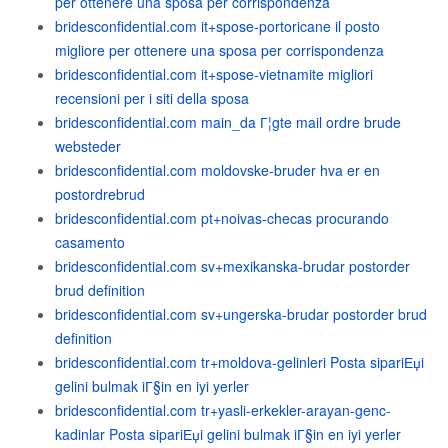
per ottenere una sposa per corrispondenza
bridesconfidential.com it+spose-portoricane il posto
migliore per ottenere una sposa per corrispondenza
bridesconfidential.com it+spose-vietnamite migliori
recensioni per i siti della sposa
bridesconfidential.com main_da Г¦gte mail ordre brude
websteder
bridesconfidential.com moldovske-bruder hva er en
postordrebrud
bridesconfidential.com pt+noivas-checas procurando
casamento
bridesconfidential.com sv+mexikanska-brudar postorder
brud definition
bridesconfidential.com sv+ungerska-brudar postorder brud
definition
bridesconfidential.com tr+moldova-gelinleri Posta sipariЕџi
gelini bulmak iГ§in en iyi yerler
bridesconfidential.com tr+yasli-erkekler-arayan-genc-
kadinlar Posta sipariЕџi gelini bulmak iГ§in en iyi yerler