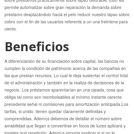
sobre préstamos prácticamente sobre lapso favorable. Esto les
permite automatizar sobre gran reparación la demanda sobre
préstamo desplazándolo hacia el pelo reducir nuestro lapso sobre
cobro con el fin de las usuarios referente a un una treintena para
ciento.
Beneficios
A diferenciación de su financiación sobre capital, las bancos no
cumplen la condición de patrimonio acerca de las compañias en
las que prestan recursos. Lo cual le deja sustentar el control total
de el administración y también en la realiza de decisiones de la
negocio. Los préstamos aparentarían an una ojeada, cosa que
obliga tal como son reembolsables al mí­nimo instante carente
precedente señal ni comisiones para amortización anticipada.Los
tarifas, si unido, tienen quedar claramente definidas y
comprendidas. Ademí¡s debemos de detallar el número sobre
amabilidad que llegan a convertirse en focos de luces aplicará y
joviales qué repetición. Ademí¡s importa explicar si si no le