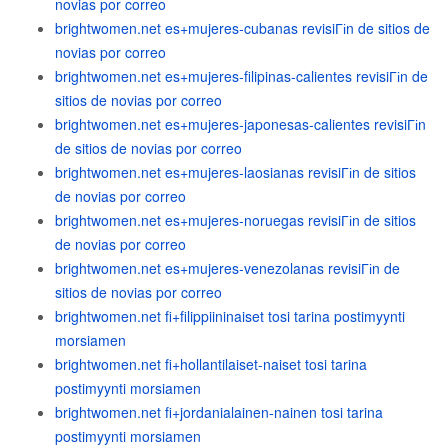
novias por correo
brightwomen.net es+mujeres-cubanas revisiГіn de sitios de
novias por correo
brightwomen.net es+mujeres-filipinas-calientes revisiГіn de
sitios de novias por correo
brightwomen.net es+mujeres-japonesas-calientes revisiГіn
de sitios de novias por correo
brightwomen.net es+mujeres-laosianas revisiГіn de sitios
de novias por correo
brightwomen.net es+mujeres-noruegas revisiГіn de sitios
de novias por correo
brightwomen.net es+mujeres-venezolanas revisiГіn de
sitios de novias por correo
brightwomen.net fi+filippiininaiset tosi tarina postimyynti
morsiamen
brightwomen.net fi+hollantilaiset-naiset tosi tarina
postimyynti morsiamen
brightwomen.net fi+jordanialainen-nainen tosi tarina
postimyynti morsiamen