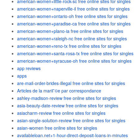
american-women+little-rock-sc free online sites for singles
american-women+naperville-il free online sites for singles
american-women+ontario-oh free online sites for singles
american-women+paradise-ca free online sites for singles
american-women+plano-ia free online sites for singles
american-women+raleigh-nc free online sites for singles
american-women+reno-tx free online sites for singles
american-women+santa-rosa-tx free online sites for singles
american-women+syracuse-oh free online sites for singles
app reviews
apps
are-mail-order-brides-illegal free online sites for singles
Articles de la mariГ©e par correspondance
ashley-madison-review free online sites for singles
asia-beauty-date-review free online sites for singles
asiacharm-review free online sites for singles
asian-single-solution-review free online sites for singles
asian-women free online sites for singles
availableloan.net+1-hour-direct-deposit-loans-in-minutes