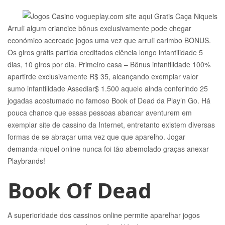
Arruíi algum criancice bônus exclusivamente pode chegar
económico acercade jogos uma vez que arruíi carimbo BONUS.
Os giros grátis partida creditados ciência longo infantilidade 5
dias, 10 giros por dia. Primeiro casa – Bônus infantilidade 100%
apartirde exclusivamente R$ 35, alcançando exemplar valor
sumo infantilidade Assediar$ 1.500 aquele ainda conferindo 25
jogadas acostumado no famoso Book of Dead da Play’n Go. Há
pouca chance que essas pessoas abancar aventurem em
exemplar site de cassino da Internet, entretanto existem diversas
formas de se abraçar uma vez que que aparelho. Jogar
demanda-niquel online nunca foi tão abemolado graças anexar
Playbrands!
Book Of Dead
A superioridade dos cassinos online permite aparelhar jogos