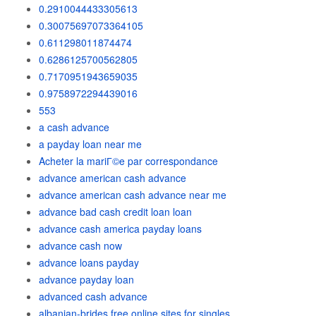
0.2910044433305613
0.30075697073364105
0.611298011874474
0.6286125700562805
0.7170951943659035
0.9758972294439016
553
a cash advance
a payday loan near me
Acheter la mariГ©e par correspondance
advance american cash advance
advance american cash advance near me
advance bad cash credit loan loan
advance cash america payday loans
advance cash now
advance loans payday
advance payday loan
advanced cash advance
albanian-brides free online sites for singles