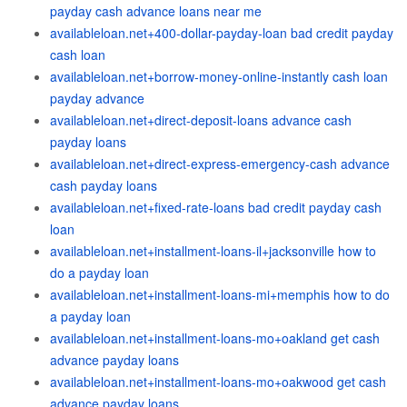
payday cash advance loans near me
availableloan.net+400-dollar-payday-loan bad credit payday
cash loan
availableloan.net+borrow-money-online-instantly cash loan
payday advance
availableloan.net+direct-deposit-loans advance cash
payday loans
availableloan.net+direct-express-emergency-cash advance
cash payday loans
availableloan.net+fixed-rate-loans bad credit payday cash
loan
availableloan.net+installment-loans-il+jacksonville how to
do a payday loan
availableloan.net+installment-loans-mi+memphis how to do
a payday loan
availableloan.net+installment-loans-mo+oakland get cash
advance payday loans
availableloan.net+installment-loans-mo+oakwood get cash
advance payday loans