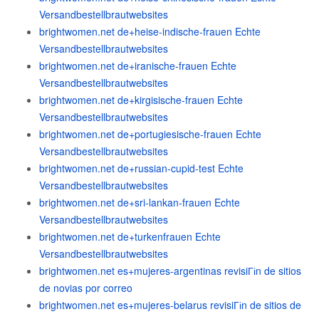
Versandbestellbrautwebsites
brightwomen.net de+heise-indische-frauen Echte
Versandbestellbrautwebsites
brightwomen.net de+iranische-frauen Echte
Versandbestellbrautwebsites
brightwomen.net de+kirgisische-frauen Echte
Versandbestellbrautwebsites
brightwomen.net de+portugiesische-frauen Echte
Versandbestellbrautwebsites
brightwomen.net de+russian-cupid-test Echte
Versandbestellbrautwebsites
brightwomen.net de+sri-lankan-frauen Echte
Versandbestellbrautwebsites
brightwomen.net de+turkenfrauen Echte
Versandbestellbrautwebsites
brightwomen.net es+mujeres-argentinas revisiГіn de sitios
de novias por correo
brightwomen.net es+mujeres-belarus revisiГіn de sitios de