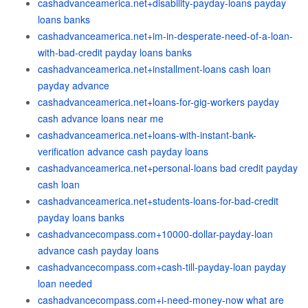
cashadvanceamerica.net+disability-payday-loans payday
loans banks
cashadvanceamerica.net+im-in-desperate-need-of-a-loan-
with-bad-credit payday loans banks
cashadvanceamerica.net+installment-loans cash loan
payday advance
cashadvanceamerica.net+loans-for-gig-workers payday
cash advance loans near me
cashadvanceamerica.net+loans-with-instant-bank-
verification advance cash payday loans
cashadvanceamerica.net+personal-loans bad credit payday
cash loan
cashadvanceamerica.net+students-loans-for-bad-credit
payday loans banks
cashadvancecompass.com+10000-dollar-payday-loan
advance cash payday loans
cashadvancecompass.com+cash-till-payday-loan payday
loan needed
cashadvancecompass.com+i-need-money-now what are