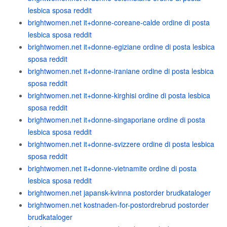
lesbica sposa reddit
brightwomen.net it+donne-coreane-calde ordine di posta
lesbica sposa reddit
brightwomen.net it+donne-egiziane ordine di posta lesbica
sposa reddit
brightwomen.net it+donne-iraniane ordine di posta lesbica
sposa reddit
brightwomen.net it+donne-kirghisi ordine di posta lesbica
sposa reddit
brightwomen.net it+donne-singaporiane ordine di posta
lesbica sposa reddit
brightwomen.net it+donne-svizzere ordine di posta lesbica
sposa reddit
brightwomen.net it+donne-vietnamite ordine di posta
lesbica sposa reddit
brightwomen.net japansk-kvinna postorder brudkataloger
brightwomen.net kostnaden-for-postordrebrud postorder
brudkataloger