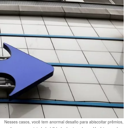
Nesses casos, você tem anormal desafio para abiscoitar prêmios,