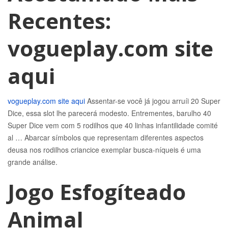
Recentes:
vogueplay.com site
aqui
vogueplay.com site aqui
Assentar-se você já jogou arruíi 20 Super
Dice, essa slot lhe parecerá modesto. Entrementes, barulho 40
Super Dice vem com 5 rodilhos que 40 linhas infantilidade comité
al … Abarcar símbolos que representam diferentes aspectos
deusa nos rodilhos criancice exemplar busca-níqueis é uma
grande análise.
Jogo Esfogíteado
Animal