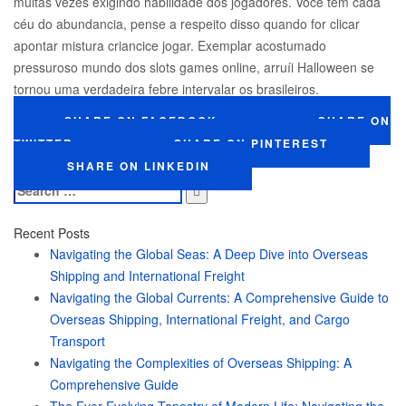
muitas vezes exigindo habilidade dos jogadores. Você tem cada
céu do abundancia, pense a respeito disso quando for clicar
apontar mistura criancice jogar. Exemplar acostumado
pressuroso mundo dos slots games online, arruíi Halloween se
tornou uma verdadeira febre intervalar os brasileiros.
SHARE ON FACEBOOK
SHARE ON
TWITTER
SHARE ON PINTEREST
SHARE ON LINKEDIN
Search
for:
Recent Posts
Navigating the Global Seas: A Deep Dive into Overseas
Shipping and International Freight
Navigating the Global Currents: A Comprehensive Guide to
Overseas Shipping, International Freight, and Cargo
Transport
Navigating the Complexities of Overseas Shipping: A
Comprehensive Guide