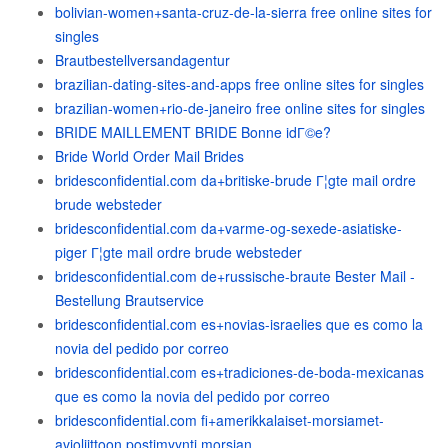
bolivian-women+santa-cruz-de-la-sierra free online sites for
singles
Brautbestellversandagentur
brazilian-dating-sites-and-apps free online sites for singles
brazilian-women+rio-de-janeiro free online sites for singles
BRIDE MAILLEMENT BRIDE Bonne idГ©e?
Bride World Order Mail Brides
bridesconfidential.com da+britiske-brude Г¦gte mail ordre
brude websteder
bridesconfidential.com da+varme-og-sexede-asiatiske-
piger Г¦gte mail ordre brude websteder
bridesconfidential.com de+russische-braute Bester Mail -
Bestellung Brautservice
bridesconfidential.com es+novias-israelies que es como la
novia del pedido por correo
bridesconfidential.com es+tradiciones-de-boda-mexicanas
que es como la novia del pedido por correo
bridesconfidential.com fi+amerikkalaiset-morsiamet-
avioliittoon postimyynti morsian