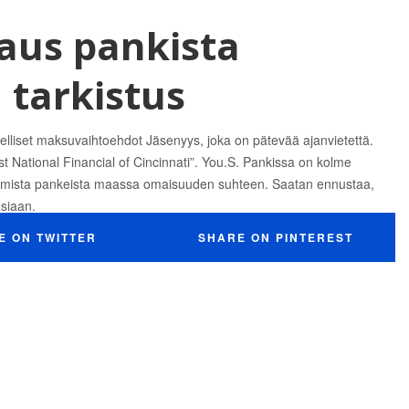
naus pankista
 tarkistus
lliset maksuvaihtoehdot Jäsenyys, joka on pätevää ajanvietettä.
rst National Financial of Cincinnati”. You.S. Pankissa on kolme
remmista pankeista maassa omaisuuden suhteen. Saatan ennustaa,
asiaan.
E ON TWITTER
SHARE ON PINTEREST