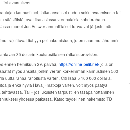
tilisi avaamiseen.
antajan kannustimet, jotka ansaitset uuden sekin avaamisesta tai
n säästöistä, ovat itse asiassa veronalaisia ​​​​kohderahana.
siassa monet JustAnswer-ammattilaiset turvaavat järjestelmän
imet rajoittuvat tiettyyn pelihakemistoon, joten saamme lähemmin
htavan 35 dollarin kuukausittaisen ratkaisuprovision.
yys ennen helmikuun 29. päivää,
https://online-pelit.net/
jolla on
a saatat myös ansaita jonkin verran korkeimman kannustimen 500
laria uutta rahaa rahoitusta varten, Citi lisää 5 100 000 dollaria.
autoa ja ehkä hyviä Havaiji-matkoja varten, voit myös päätyä
a tehtävässä. Tai – jos lukuisten tarjoustilien tasapainottaminen
 alennuksesi yhdessä paikassa. Katso täydellinen hakemisto TD