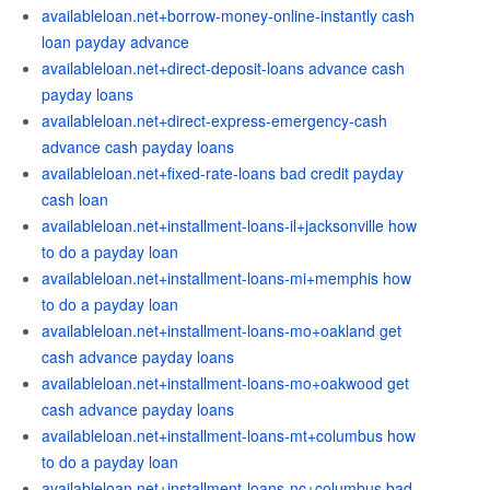
availableloan.net+borrow-money-online-instantly cash
loan payday advance
availableloan.net+direct-deposit-loans advance cash
payday loans
availableloan.net+direct-express-emergency-cash
advance cash payday loans
availableloan.net+fixed-rate-loans bad credit payday
cash loan
availableloan.net+installment-loans-il+jacksonville how
to do a payday loan
availableloan.net+installment-loans-mi+memphis how
to do a payday loan
availableloan.net+installment-loans-mo+oakland get
cash advance payday loans
availableloan.net+installment-loans-mo+oakwood get
cash advance payday loans
availableloan.net+installment-loans-mt+columbus how
to do a payday loan
availableloan.net+installment-loans-nc+columbus bad