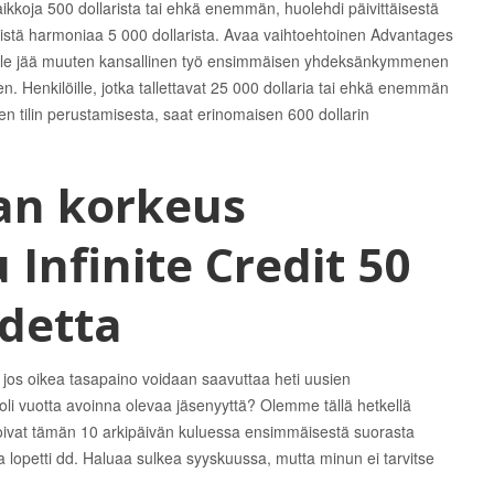
kkoja 500 dollarista tai ehkä enemmän, huolehdi päivittäisestä
ittäistä harmoniaa 5 000 dollarista. Avaa vaihtoehtoinen Advantages
läkkeelle jää muuten kansallinen työ ensimmäisen yhdeksänkymmenen
 Henkilöille, jotka tallettavat 25 000 dollaria tai ehkä enemmän
den tilin perustamisesta, saat erinomaisen 600 dollarin
an korkeus
Infinite Credit 50
detta
i, jos oikea tasapaino voidaan saavuttaa heti uusien
oli vuotta avoinna olevaa jäsenyyttä? Olemme tällä hetkellä
ivat tämän 10 arkipäivän kuluessa ensimmäisestä suorasta
ja lopetti dd. Haluaa sulkea syyskuussa, mutta minun ei tarvitse