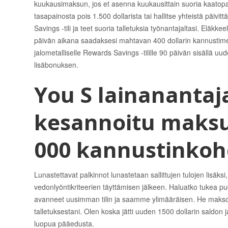
kuukausimaksun, jos et asenna kuukausittain suoria kaatopai
tasapainosta pois 1.500 dollarista tai hallitse yhteistä päiv
Savings -tili ja teet suoria talletuksia työnantajaltasi. E
päivän aikana saadaksesi mahtavan 400 dollarin kannustimen.
jalometalliselle Rewards Savings -tilille 90 päivän sisällä uu
lisäbonuksen.
You S lainanantaj
kesannoitu maksu 
000 kannustinkoh
Lunastettavat palkinnot lunastetaan sallittujen tulojen lisäks
vedonlyöntikriteerien täyttämisen jälkeen. Haluatko tukea pu
avanneet uusimman tilin ja saamme ylimääräisen. He makso
talletuksestani. Olen koska jätti uuden 1500 dollarin saldon 
luopua pääedusta.