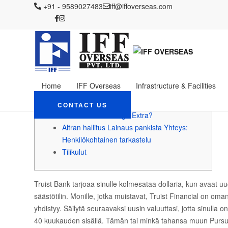
IFF OVERSEAS
+91 - 9589027483
Blog
iff@iffoverseas.com
Uncategorized
Internet-kasino 4
Internet-kasino 400 p
March 9, 2024
Admin
Uncategorized
Viestit
Home
IFF Overseas
Infrastructure & Facilities
Vaatimukset
Santander Etsi perheen säästöjä
CONTACT US
Mikä on Finest Bingo Extra?
Altran hallitus Lainaus pankista Yhteys:
Henkilökohtainen tarkastelu
Tilikulut
Truist Bank tarjoaa sinulle kolmesataa dollaria, kun avaat uu
säästötilin. Monille, jotka muistavat, Truist Financial on o
yhdistyy. Säilytä seuraavaksi uusin valuuttasi, jotta sinulla on
40 kuukauden sisällä.
Tämän tai minkä tahansa muun Pursue-p