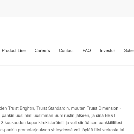
00 prosentin bonus
rosentin bonus
Product Line
Careers
Contact
FAQ
Investor
Sche
den Truist Brightin, Truist Standardin, muuten Truist Dimension -
man pankin uusi nimi uusimman SunTrustin jälkeen, ja sinä BB&T
 3 kuukauden kuponkirekisteröinti, ja voit siirtää sen pankkitilillesi
ankin promotarjouksen yhteydessä voit löytää tilisi verkosta tai