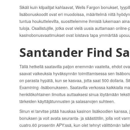
Sikäli kuin kilpailijat kahlaavat, Wells Fargon bonukset, tyy
lisäbonuskoodit ovat eri muodoissa, määritelmä niitä hyödyn
tuntua houkuttelevilta, suosittelemme ihmisiä lukemaan aina
tuloja. Osallistujille, jotka ovat vielä uusia auttamaan onlin
kasinobonusvaatimukset ovat loistava tapa ymmärtää upouud
Santander Find Sav
Tällä hetkellä saatavilla paljon enemmän vaateita, ehdot o
saavat vaikeuksia hyväksynnän toimittamisessa sen lisäbonu
on parasta hypätä, kun se kasvaa, jotta saat 500 dollaria. Si
Examining -lisäbonukseen. Saatavilla verkossa kaikkialla maa
henkilökohtainen ilmoitus auttaaksesi sinua löytämään teksti
tärkeiden käyttäjätunnusten ja salasanojen suhteen.
Sinun ei tarvitse pitää hauskaa kasinon lisäkoodien kanssa, j
bonuksen ja voit avata seuranta- ja säästötilin, jolla voit v
cuatro.60 prosentin APY:ssä, kun olet tehnyt välittömän tal