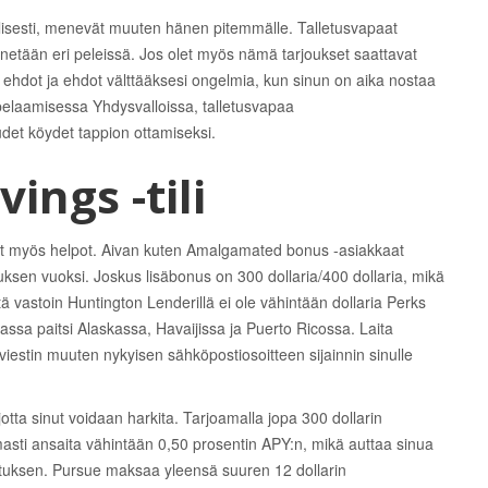
pillisesti, menevät muuten hänen pitemmälle. Talletusvapaat
netään eri peleissä. Jos olet myös nämä tarjoukset saattavat
 ehdot ja ehdot välttääksesi ongelmia, kun sinun on aika nostaa
e-pelaamisessa Yhdysvalloissa, talletusvapaa
et köydet tappion ottamiseksi.
ings -tili
vat myös helpot. Aivan kuten Amalgamated bonus -asiakkaat
ksen vuoksi. Joskus lisäbonus on 300 dollaria/400 dollaria, mikä
tä vastoin Huntington Lenderillä ei ole vähintään dollaria Perks
ssa paitsi Alaskassa, Havaijissa ja Puerto Ricossa. Laita
viestin muuten nykyisen sähköpostiosoitteen sijainnin sinulle
otta sinut voidaan harkita. Tarjoamalla jopa 300 dollarin
armasti ansaita vähintään 0,50 prosentin APY:n, mikä auttaa sinua
letuksen. Pursue maksaa yleensä suuren 12 dollarin