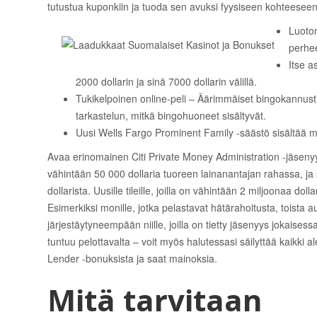
tutustua kuponkiin ja tuoda sen avuksi fyysiseen kohteeseen 
Luoton
perhee
Itse a
2000 dollarin ja sinä 7000 dollarin välillä.
Tukikelpoinen online-peli – Äärimmäiset bingokannust
tarkastelun, mitkä bingohuoneet sisältyvät.
Uusi Wells Fargo Prominent Family -säästö sisältää ma
Avaa erinomainen Citi Private Money Administration -jäsen
vähintään 50 000 dollaria tuoreen lainanantajan rahassa, j
dollarista. Uusille tileille, joilla on vähintään 2 miljoonaa dol
Esimerkiksi monille, jotka pelastavat hätärahoitusta, toista 
järjestäytyneempään niille, joilla on tietty jäsenyys jokaisess
tuntuu pelottavalta – voit myös halutessasi säilyttää kaikki
Lender -bonuksista ja saat mainoksia.
Mitä tarvitaan