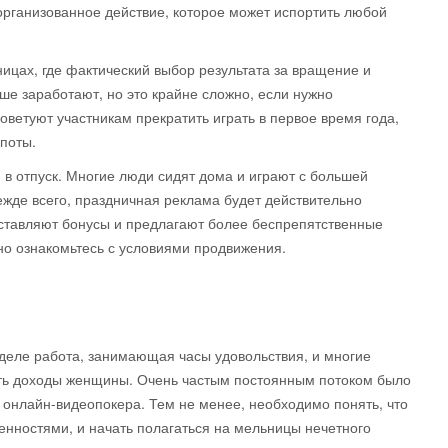
рганизованное действие, которое может испортить любой
цах, где фактический выбор результата за вращение и
чше заработают, но это крайне сложно, если нужно
ветуют участникам прекратить играть в первое время года,
поты.
 в отпуск. Многие люди сидят дома и играют с большей
ежде всего, праздничная реклама будет действительно
оставляют бонусы и предлагают более беспрепятственные
но ознакомьтесь с условиями продвижения.
деле работа, занимающая часы удовольствия, и многие
чить доходы женщины. Очень частым постоянным потоком было
 онлайн-видеопокера. Тем не менее, необходимо понять, что
енностями, и начать полагаться на мельницы нечетного