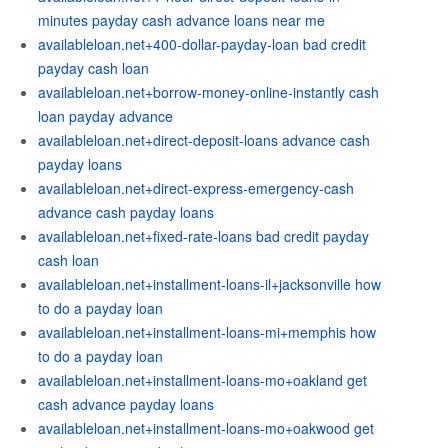
minutes payday cash advance loans near me
availableloan.net+400-dollar-payday-loan bad credit
payday cash loan
availableloan.net+borrow-money-online-instantly cash
loan payday advance
availableloan.net+direct-deposit-loans advance cash
payday loans
availableloan.net+direct-express-emergency-cash
advance cash payday loans
availableloan.net+fixed-rate-loans bad credit payday
cash loan
availableloan.net+installment-loans-il+jacksonville how
to do a payday loan
availableloan.net+installment-loans-mi+memphis how
to do a payday loan
availableloan.net+installment-loans-mo+oakland get
cash advance payday loans
availableloan.net+installment-loans-mo+oakwood get