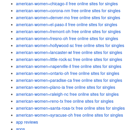
american-women+chicago-il free online sites for singles
american-women+corona-nm free online sites for singles
american-women+denver-mo free online sites for singles
american-women+el-paso-il free online sites for singles
american-women+fremont-oh free online sites for singles
american-women+fresno-oh free online sites for singles
american-women+hollywood-sc free online sites for singles
american-women+lancaster-wi free online sites for singles
american-women+little-rock-sc free online sites for singles
american-women+naperville-il free online sites for singles
american-women+ontario-oh free online sites for singles
american-women+paradise-ca free online sites for singles
american-women+plano-ia free online sites for singles
american-women+raleigh-nc free online sites for singles
american-women+reno-tx free online sites for singles
american-women+santa-rosa-tx free online sites for singles
american-women+syracuse-oh free online sites for singles
app reviews
apps