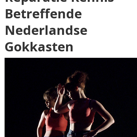
Betreffende
Nederlandse
Gokkasten