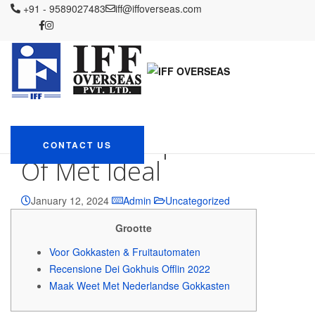
IFF OVERSEAS
+91 - 9589027483
Blog
Uncategorized
iff@iffoverseas.com
Gokkasten ᐈ Offlin belatra
games slot games online Gokkasten Spelen ️voor Of Met Ideal
Gokkasten ᐈ Offlin
belatra games slot
games online
Gokkasten Spelen ️voor
CONTACT US
Of Met Ideal
January 12, 2024
Admin
Uncategorized
Grootte
Voor Gokkasten & Fruitautomaten
Recensione Dei Gokhuis Offlin 2022
Maak Weet Met Nederlandse Gokkasten