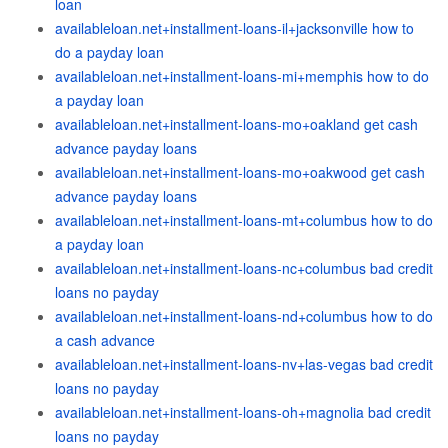
loan
availableloan.net+installment-loans-il+jacksonville how to
do a payday loan
availableloan.net+installment-loans-mi+memphis how to do
a payday loan
availableloan.net+installment-loans-mo+oakland get cash
advance payday loans
availableloan.net+installment-loans-mo+oakwood get cash
advance payday loans
availableloan.net+installment-loans-mt+columbus how to do
a payday loan
availableloan.net+installment-loans-nc+columbus bad credit
loans no payday
availableloan.net+installment-loans-nd+columbus how to do
a cash advance
availableloan.net+installment-loans-nv+las-vegas bad credit
loans no payday
availableloan.net+installment-loans-oh+magnolia bad credit
loans no payday