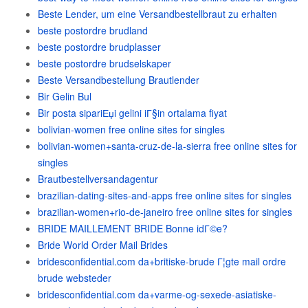
Beste Lender, um eine Versandbestellbraut zu erhalten
beste postordre brudland
beste postordre brudplasser
beste postordre brudselskaper
Beste Versandbestellung Brautlender
Bir Gelin Bul
Bir posta sipariЕџi gelini iГ§in ortalama fiyat
bolivian-women free online sites for singles
bolivian-women+santa-cruz-de-la-sierra free online sites for
singles
Brautbestellversandagentur
brazilian-dating-sites-and-apps free online sites for singles
brazilian-women+rio-de-janeiro free online sites for singles
BRIDE MAILLEMENT BRIDE Bonne idГ©e?
Bride World Order Mail Brides
bridesconfidential.com da+britiske-brude Г¦gte mail ordre
brude websteder
bridesconfidential.com da+varme-og-sexede-asiatiske-