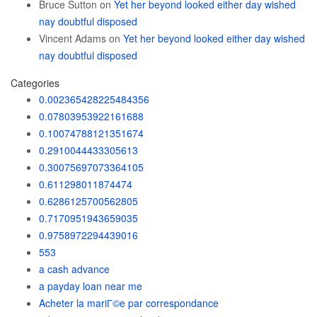
Bruce Sutton
on
Yet her beyond looked either day wished
nay doubtful disposed
Vincent Adams
on
Yet her beyond looked either day wished
nay doubtful disposed
Categories
0.002365428225484356
0.07803953922161688
0.10074788121351674
0.2910044433305613
0.30075697073364105
0.611298011874474
0.6286125700562805
0.7170951943659035
0.9758972294439016
553
a cash advance
a payday loan near me
Acheter la mariГ©e par correspondance