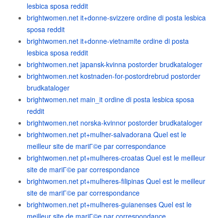
lesbica sposa reddit
brightwomen.net it+donne-svizzere ordine di posta lesbica
sposa reddit
brightwomen.net it+donne-vietnamite ordine di posta
lesbica sposa reddit
brightwomen.net japansk-kvinna postorder brudkataloger
brightwomen.net kostnaden-for-postordrebrud postorder
brudkataloger
brightwomen.net main_it ordine di posta lesbica sposa
reddit
brightwomen.net norska-kvinnor postorder brudkataloger
brightwomen.net pt+mulher-salvadorana Quel est le
meilleur site de mariГ©e par correspondance
brightwomen.net pt+mulheres-croatas Quel est le meilleur
site de mariГ©e par correspondance
brightwomen.net pt+mulheres-filipinas Quel est le meilleur
site de mariГ©e par correspondance
brightwomen.net pt+mulheres-guianenses Quel est le
meilleur site de mariГ©e par correspondance