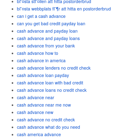
bГ¤sta stГ¤llen att hitta postorderbrud
bГ¤sta webbplats fГ¶r att hitta en postorderbrud
can i get a cash advance
can you get bad credit payday loan
cash advance and payday loan
cash advance and payday loans
cash advance from your bank
cash advance how to
cash advance in america
cash advance lenders no credit check
cash advance loan payday
cash advance loan with bad credit
cash advance loans no credit check
cash advance near
cash advance near me now
cash advance new
cash advance no credit check
cash advance what do you need
cash america advance