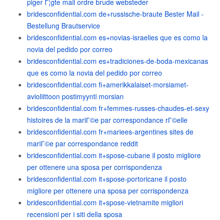
piger Г¦gte mail ordre brude websteder
bridesconfidential.com de+russische-braute Bester Mail -
Bestellung Brautservice
bridesconfidential.com es+novias-israelies que es como la
novia del pedido por correo
bridesconfidential.com es+tradiciones-de-boda-mexicanas
que es como la novia del pedido por correo
bridesconfidential.com fi+amerikkalaiset-morsiamet-
avioliittoon postimyynti morsian
bridesconfidential.com fr+femmes-russes-chaudes-et-sexy
histoires de la mariГ©e par correspondance rГ©elle
bridesconfidential.com fr+mariees-argentines sites de
mariГ©e par correspondance reddit
bridesconfidential.com it+spose-cubane il posto migliore
per ottenere una sposa per corrispondenza
bridesconfidential.com it+spose-portoricane il posto
migliore per ottenere una sposa per corrispondenza
bridesconfidential.com it+spose-vietnamite migliori
recensioni per i siti della sposa