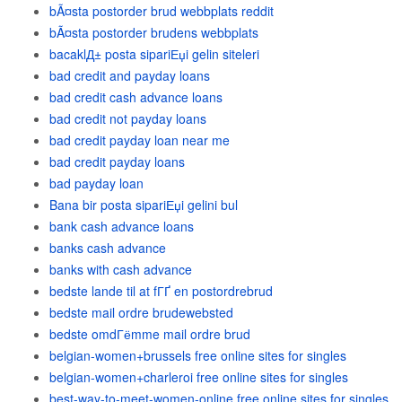
bÃ¤sta postorder brud webbplats reddit
bÃ¤sta postorder brudens webbplats
bacaklД± posta sipariЕџi gelin siteleri
bad credit and payday loans
bad credit cash advance loans
bad credit not payday loans
bad credit payday loan near me
bad credit payday loans
bad payday loan
Bana bir posta sipariЕџi gelini bul
bank cash advance loans
banks cash advance
banks with cash advance
bedste lande til at fГҐ en postordrebrud
bedste mail ordre brudewebsted
bedste omdГёmme mail ordre brud
belgian-women+brussels free online sites for singles
belgian-women+charleroi free online sites for singles
best-way-to-meet-women-online free online sites for singles