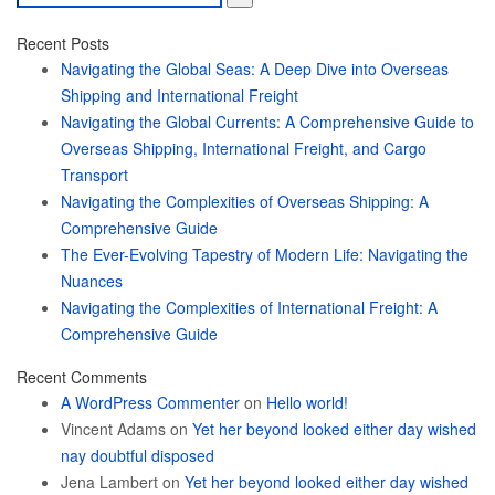
for:
Recent Posts
Navigating the Global Seas: A Deep Dive into Overseas
Shipping and International Freight
Navigating the Global Currents: A Comprehensive Guide to
Overseas Shipping, International Freight, and Cargo
Transport
Navigating the Complexities of Overseas Shipping: A
Comprehensive Guide
The Ever-Evolving Tapestry of Modern Life: Navigating the
Nuances
Navigating the Complexities of International Freight: A
Comprehensive Guide
Recent Comments
A WordPress Commenter
on
Hello world!
Vincent Adams
on
Yet her beyond looked either day wished
nay doubtful disposed
Jena Lambert
on
Yet her beyond looked either day wished