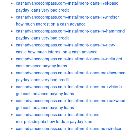
cashadvancecompass.com+installment-loans-il+el-paso
payday loans very bad credit
cashadvancecompass.com+installment-loans-il+windsor
how much interest on a cash advance
cashadvancecompass.com+installment-loans-in+hammond
payday loans very bad credit
cashadvancecompass.com+installment-loans-in+new-
castle how much interest on a cash advance
cashadvancecompass.com+installment-loans-la+delta get
cash advance payday loans
cashadvancecompass.com+installment-loans-ma+lawrence
payday loans very bad credit
cashadvancecompass.com+installment-loans-mn+victoria
get cash advance payday loans
cashadvancecompass.com+installment-loans-mo+oakwood
get cash advance payday loans
cashadvancecompass.com+installment-loans-
mo+philadelphia how to do a payday loan
cashadvancecompass.com+installment-loans-nc+windsor