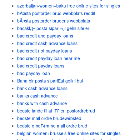
azerbaijan-women+baku free online sites for singles
bÃ¤sta postorder brud webbplats reddit
bÃ¤sta postorder brudens webbplats
bacaklД± posta sipariЕџi gelin siteleri
bad credit and payday loans
bad credit cash advance loans
bad credit not payday loans
bad credit payday loan near me
bad credit payday loans
bad payday loan
Bana bir posta sipariЕџi gelini bul
bank cash advance loans
banks cash advance
banks with cash advance
bedste lande til at fГҐ en postordrebrud
bedste mail ordre brudewebsted
bedste omdГёmme mail ordre brud
belgian-women+brussels free online sites for singles