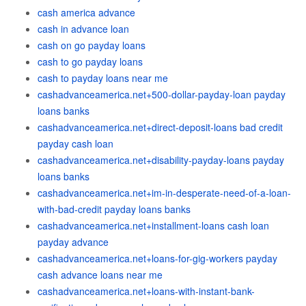
cash america advance
cash in advance loan
cash on go payday loans
cash to go payday loans
cash to payday loans near me
cashadvanceamerica.net+500-dollar-payday-loan payday
loans banks
cashadvanceamerica.net+direct-deposit-loans bad credit
payday cash loan
cashadvanceamerica.net+disability-payday-loans payday
loans banks
cashadvanceamerica.net+im-in-desperate-need-of-a-loan-
with-bad-credit payday loans banks
cashadvanceamerica.net+installment-loans cash loan
payday advance
cashadvanceamerica.net+loans-for-gig-workers payday
cash advance loans near me
cashadvanceamerica.net+loans-with-instant-bank-