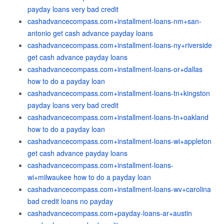
payday loans very bad credit
cashadvancecompass.com+installment-loans-nm+san-
antonio get cash advance payday loans
cashadvancecompass.com+installment-loans-ny+riverside
get cash advance payday loans
cashadvancecompass.com+installment-loans-or+dallas
how to do a payday loan
cashadvancecompass.com+installment-loans-tn+kingston
payday loans very bad credit
cashadvancecompass.com+installment-loans-tn+oakland
how to do a payday loan
cashadvancecompass.com+installment-loans-wi+appleton
get cash advance payday loans
cashadvancecompass.com+installment-loans-
wi+milwaukee how to do a payday loan
cashadvancecompass.com+installment-loans-wv+carolina
bad credit loans no payday
cashadvancecompass.com+payday-loans-ar+austin