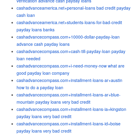
verification advance cash payday loans
cashadvanceamerica.net+personal-loans bad credit payday
cash loan
cashadvanceamerica.net+students-loans-for-bad-credit
payday loans banks
cashadvancecompass.com+10000-dollar-payday-loan
advance cash payday loans
cashadvancecompass.com+cash-till-payday-loan payday
loan needed
cashadvancecompass.com+i-need-money-now what are
good payday loan company
cashadvancecompass.com+installment-loans-ar+austin
how to do a payday loan
cashadvancecompass.com+installment-loans-ar+blue-
mountain payday loans very bad credit
cashadvancecompass.com+installment-loans-ia+kingston
payday loans very bad credit
cashadvancecompass.com+installment-loans-id+boise
payday loans very bad credit