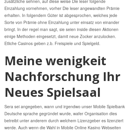
zusätzliche sehnen, auf diese weise Die leser folgende
Einzahlung vornehmen, vorher Die leser angewandten Prämie
erhalten. In folgendem Güter ist abgesprochen, welches jede
Sorte von Prämie ohne Einzahlung unter einsatz von einander
bringt. In der regel man sagt, sie seien inside diesen Aktionen
einige Methoden eingesetzt, damit neue Zocker anzulocken.
Etliche Casinos geben z.b. Freispiele und Spielgeld.
Meine wenigkeit
Nachforschung Ihr
Neues Spielsaal
Sera sei angegeben, wann und irgendwo unser Mobile Spielbank
Deutsche sprache gegründet wurde, wafer Organisation dies
betreibt unter anderem durch welchem Lizenzgeber es lizenziert
werde. Auch wenn die Wahl in Mobile Online Kasino Webseiten