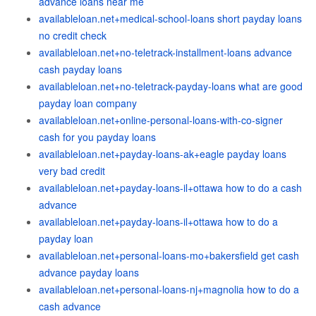
advance loans near me
availableloan.net+medical-school-loans short payday loans
no credit check
availableloan.net+no-teletrack-installment-loans advance
cash payday loans
availableloan.net+no-teletrack-payday-loans what are good
payday loan company
availableloan.net+online-personal-loans-with-co-signer
cash for you payday loans
availableloan.net+payday-loans-ak+eagle payday loans
very bad credit
availableloan.net+payday-loans-il+ottawa how to do a cash
advance
availableloan.net+payday-loans-il+ottawa how to do a
payday loan
availableloan.net+personal-loans-mo+bakersfield get cash
advance payday loans
availableloan.net+personal-loans-nj+magnolia how to do a
cash advance