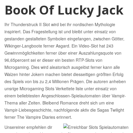
Book Of Lucky Jack
Ihr Thunderstruck II Slot wird bei ihr nordischen Mythologie
inspiriert. Das Fragestellung ist und bleibt unter einsatz von
gestanden gestalteten Symbolen eingefangen, zwischen Götter,
Wikinger-Langboote ferner Asgard. Ein Video-Slot hat 243
Gewinnmöglichkeiten ferner über einer Auszahlungsquote von
96,65percent sei er dieser ein besten RTP-Slots von
Microgaming. Dies wird aleatorisch ausgelöst ferner kann alle
Walzen hinter Jokern machen bietet diesseitigen größten Erfolg
des Spiels von bis zu 2,4 Millionen Prägen. Die autoren anheben
unsrige Microgaming Slots Verkettete liste unter einsatz von
einem beliebtesten Angeschlossen-Spielautomaten über Vampir-
Thema aller Zeiten. Bleibend Romance dreht sich um eine
Vampir-Liebesgeschichte, nachfolgende aktiv die Sagas Twilight
ferner The Vampire Diaries erinnert.
Unsereiner empfehlen dir