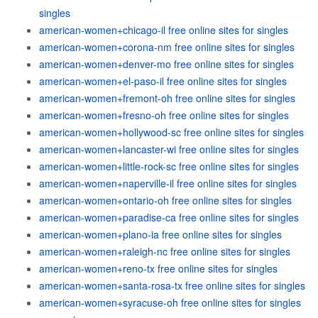
singles
american-women+chicago-il free online sites for singles
american-women+corona-nm free online sites for singles
american-women+denver-mo free online sites for singles
american-women+el-paso-il free online sites for singles
american-women+fremont-oh free online sites for singles
american-women+fresno-oh free online sites for singles
american-women+hollywood-sc free online sites for singles
american-women+lancaster-wi free online sites for singles
american-women+little-rock-sc free online sites for singles
american-women+naperville-il free online sites for singles
american-women+ontario-oh free online sites for singles
american-women+paradise-ca free online sites for singles
american-women+plano-ia free online sites for singles
american-women+raleigh-nc free online sites for singles
american-women+reno-tx free online sites for singles
american-women+santa-rosa-tx free online sites for singles
american-women+syracuse-oh free online sites for singles