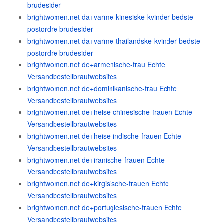
brudesider
brightwomen.net da+varme-kinesiske-kvinder bedste
postordre brudesider
brightwomen.net da+varme-thailandske-kvinder bedste
postordre brudesider
brightwomen.net de+armenische-frau Echte
Versandbestellbrautwebsites
brightwomen.net de+dominikanische-frau Echte
Versandbestellbrautwebsites
brightwomen.net de+heise-chinesische-frauen Echte
Versandbestellbrautwebsites
brightwomen.net de+heise-indische-frauen Echte
Versandbestellbrautwebsites
brightwomen.net de+iranische-frauen Echte
Versandbestellbrautwebsites
brightwomen.net de+kirgisische-frauen Echte
Versandbestellbrautwebsites
brightwomen.net de+portugiesische-frauen Echte
Versandbestellbrautwebsites