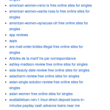
american-women+reno-tx free online sites for singles
american-women+santa-rosa-tx free online sites for
singles
american-women+syracuse-oh free online sites for
singles
app reviews
apps
are-mail-order-brides-illegal free online sites for
singles
Articles de la mariГ©e par correspondance
ashley-madison-review free online sites for singles
asia-beauty-date-review free online sites for singles
asiacharm-review free online sites for singles
asian-single-solution-review free online sites for
singles
asian-women free online sites for singles
availableloan.net+1-hour-direct-deposit-loans-in-
minutes payday cash advance loans near me