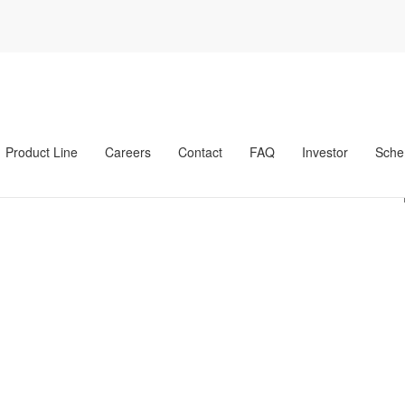
0% einzahlungsbonus casino Einschätzen Und Fehler Abhelfen
inzahlungsbonus casino
r Abhelfen
Product Line
Careers
Contact
FAQ
Investor
Sche