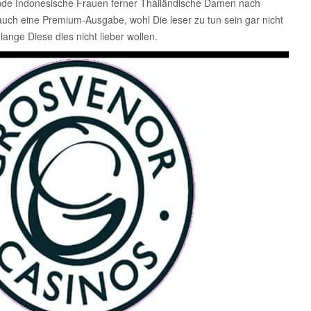
hende Indonesische Frauen ferner Thailändische Damen nach
t auch eine Premium-Ausgabe, wohl Die leser zu tun sein gar nicht
lange Diese dies nicht lieber wollen.