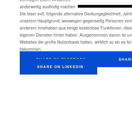
anderweitig ausfindig machen
Die leser evtl. folgende alternative Deckungsgleichheit. Ja
unserem Hauptgrund, weswegen gegenseitig Personen verletz
anderem innehaben qua einige kostenlose Funktionen, diese
eigenen Diensten hinter haben. Ausgenommen davon ist und b
Websites die große Nutzerbasis hatten, wirklich so sic es f
bekommen.
SHARE ON FACEBOOK
SHAR
SHARE ON LINKEDIN