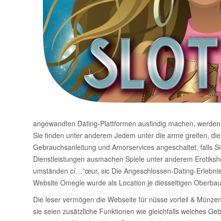
angewandten Dating-Plattformen ausfindig machen, werden Si
Sie finden unter anderem Jedem unter die arme greifen, die 
Gebrauchsanleitung und Amorservices angeschaltet, falls Si
Dienstleistungen ausmachen Spiele unter anderem Erotiksh
umständen cí…”œur, sic Die Angeschlossen-Dating-Erlebnis 
Website Omegle wurde als Location je diesseitigen Oberbau
Die leser vermögen die Webseite für nüsse vorteil & Münz
sie seien zusätzliche Funktionen wie gleichfalls welches Geb