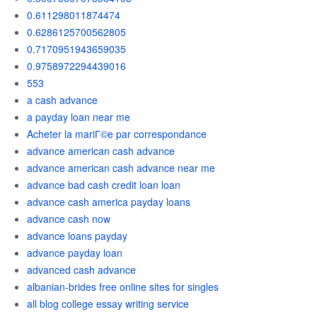
0.611298011874474
0.6286125700562805
0.7170951943659035
0.9758972294439016
553
a cash advance
a payday loan near me
Acheter la mariГ©e par correspondance
advance american cash advance
advance american cash advance near me
advance bad cash credit loan loan
advance cash america payday loans
advance cash now
advance loans payday
advance payday loan
advanced cash advance
albanian-brides free online sites for singles
all blog college essay writing service