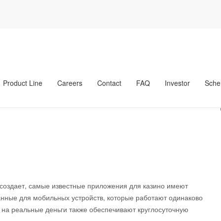
а ходу с казино Vulkan помощью приложения интернет-казино
ду с казино Vulkan
 интернет-казино
Product Line
Careers
Contact
FAQ
Investor
Sche
и создает, самые известные приложения для казино имеют
ванные для мобильных устройств, которые работают одинаково
о на реальные деньги также обеспечивают круглосуточную