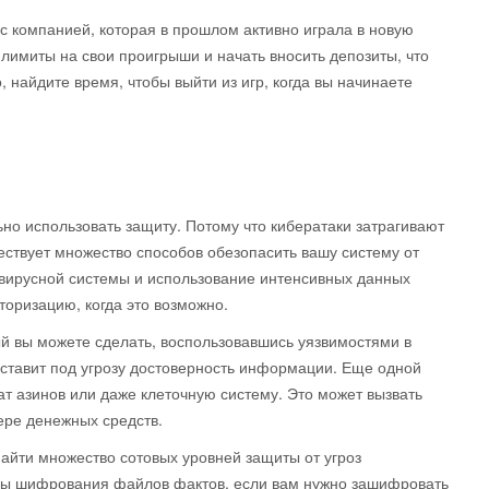
 с компанией, которая в прошлом активно играла в новую
лимиты на свои проигрыши и начать вносить депозиты, что
, найдите время, чтобы выйти из игр, когда вы начинаете
ьно использовать защиту. Потому что кибератаки затрагивают
уществует множество способов обезопасить вашу систему от
ивирусной системы и использование интенсивных данных
торизацию, когда это возможно.
ый вы можете сделать, воспользовавшись уязвимостями в
 ставит под угрозу достоверность информации. Еще одной
ат азинов или даже клеточную систему. Это может вызвать
ере денежных средств.
айти множество сотовых уровней защиты от угроз
тоды шифрования файлов фактов, если вам нужно зашифровать