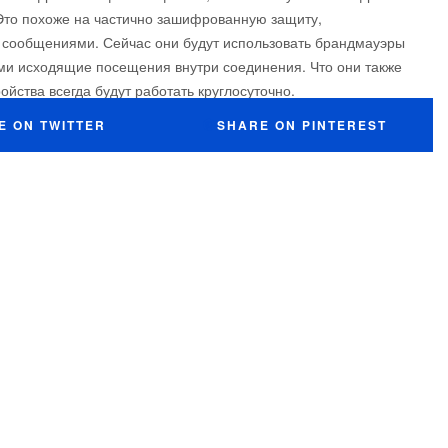
Это похоже на частично зашифрованную защиту,
 сообщениями. Сейчас они будут использовать брандмауэры
 исходящие посещения внутри соединения. Что они также
ойства всегда будут работать круглосуточно.
E ON TWITTER
SHARE ON PINTEREST