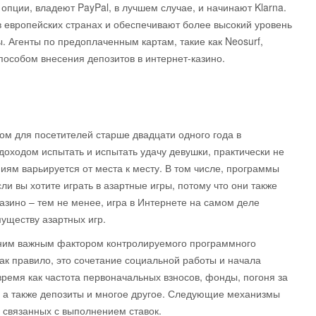
пции, владеют PayPal, в лучшем случае, и начинают Klarna.
 европейских странах и обеспечивают более высокий уровень
. Агенты по предоплаченным картам, такие как Neosurf,
пособом внесения депозитов в интернет-казино.
м для посетителей старше двадцати одного года в
оходом испытать и испытать удачу девушки, практически не
ниям варьируется от места к месту. В том числе, программы
и вы хотите играть в азартные игры, потому что они также
азино – тем не менее, игра в Интернете на самом деле
муществу азартных игр.
дним важным фактором контролируемого программного
ак правило, это сочетание социальной работы и начала
ремя как частота первоначальных взносов, фонды, погоня за
, а также депозиты и многое другое. Следующие механизмы
 связанных с выполнением ставок.