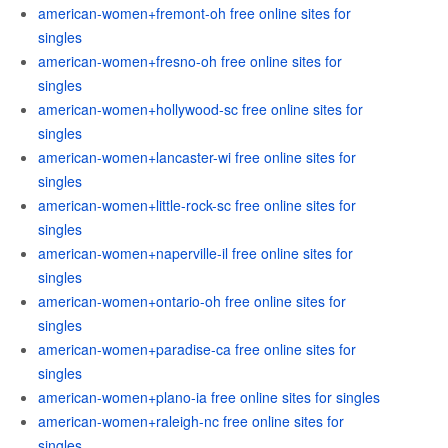
american-women+fremont-oh free online sites for
singles
american-women+fresno-oh free online sites for
singles
american-women+hollywood-sc free online sites for
singles
american-women+lancaster-wi free online sites for
singles
american-women+little-rock-sc free online sites for
singles
american-women+naperville-il free online sites for
singles
american-women+ontario-oh free online sites for
singles
american-women+paradise-ca free online sites for
singles
american-women+plano-ia free online sites for singles
american-women+raleigh-nc free online sites for
singles