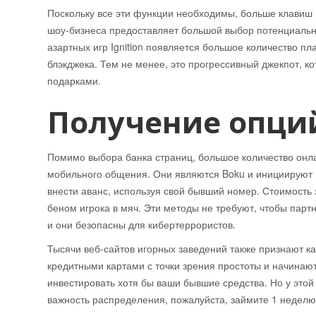
Поскольку все эти функции необходимы, больше клавиш п
шоу-бизнеса предоставляет большой выбор потенциальны
азартных игр Ignition появляется большое количество п
блэкджека. Тем не менее, это прогрессивный джекпот,
подарками.
Получение опци
Помимо выбора банка страниц, большое количество онл
мобильного общения. Они являются Boku и инициируют P
внести аванс, используя свой бывший номер. Стоимост
беном игрока в мяч. Эти методы не требуют, чтобы пар
и они безопасны для кибертеррористов.
Тысячи веб-сайтов игорных заведений также признают к
кредитными картами с точки зрения простоты и начинают
инвестировать хотя бы ваши бывшие средства. Но у этой
важность распределения, пожалуйста, займите 1 неделю