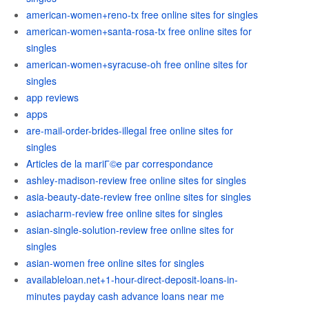
american-women+reno-tx free online sites for singles
american-women+santa-rosa-tx free online sites for
singles
american-women+syracuse-oh free online sites for
singles
app reviews
apps
are-mail-order-brides-illegal free online sites for
singles
Articles de la mariГ©e par correspondance
ashley-madison-review free online sites for singles
asia-beauty-date-review free online sites for singles
asiacharm-review free online sites for singles
asian-single-solution-review free online sites for
singles
asian-women free online sites for singles
availableloan.net+1-hour-direct-deposit-loans-in-
minutes payday cash advance loans near me