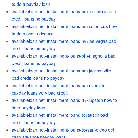
to do a payday loan
availableloan.net+installment-loans-nc+columbus bad
credit loans no payday
availableloan.net+installment-loans-nd+columbus how
to do a cash advance
availableloan.net+installment-loans-nv+las-vegas bad
credit loans no payday
availableloan.net+installment-loans-oh+magnolia bad
credit loans no payday
availableloan.net+installment-loans-pa+jacksonville
bad credit loans no payday
availableloan.net+installment-loans-pa+riverside
payday loans very bad credit
availableloan.net+installment-loans-ri+kingston how to
do a payday loan
availableloan.net+installment-loans-tx+austin bad
credit loans no payday
availableloan.net+installment-loans-tx+san-diego get
cash advance payday loans