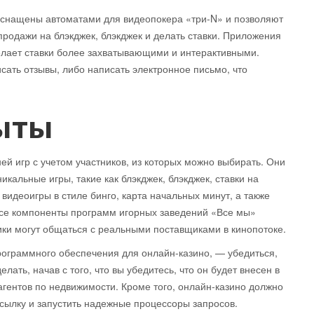
оснащены автоматами для видеопокера «три-N» и позволяют
продажи на блэкджек, блэкджек и делать ставки. Приложения
елает ставки более захватывающими и интерактивными.
исать отзывы, либо написать электронное письмо, что
ыты
ей игр с учетом участников, из которых можно выбирать. Они
кальные игры, такие как блэкджек, блэкджек, ставки на
 видеоигры в стиле бинго, карта начальных минут, а также
 все компоненты программ игорных заведений «Все мы»
ки могут общаться с реальными поставщиками в кинопотоке.
программного обеспечения для онлайн-казино, — убедиться,
ать, начав с того, что вы убедитесь, что он будет внесен в
агентов по недвижимости. Кроме того, онлайн-казино должно
ссылку и запустить надежные процессоры запросов.