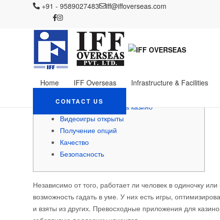
IFF OVERSEAS
+91 - 9589027483
Blog
iff@iffoverseas.com
Uncategorized
Делайте ставки н
Делайте ставки на хо
помощью приложения
May 27, 2023
Admin
Uncategorized
Home
IFF Overseas
Infrastructure & Facilities
Содержание
CONTACT US
Создание запроса на казино
Видеоигры открыты
Получение опций
Качество
Безопасность
Независимо от того, работает ли человек в одиночку ил
возможность гадать в уме. У них есть игры, оптимизиро
и взяты из других. Превосходные приложения для казин