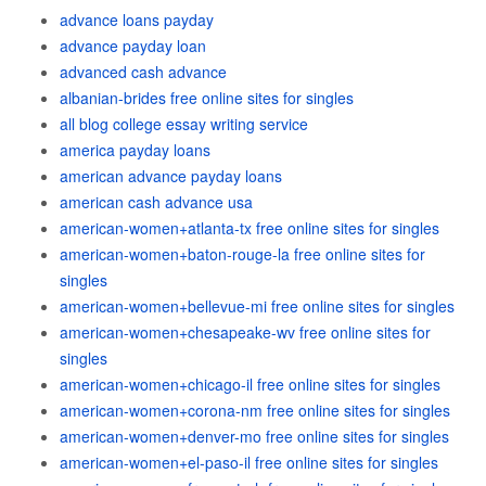
advance loans payday
advance payday loan
advanced cash advance
albanian-brides free online sites for singles
all blog college essay writing service
america payday loans
american advance payday loans
american cash advance usa
american-women+atlanta-tx free online sites for singles
american-women+baton-rouge-la free online sites for
singles
american-women+bellevue-mi free online sites for singles
american-women+chesapeake-wv free online sites for
singles
american-women+chicago-il free online sites for singles
american-women+corona-nm free online sites for singles
american-women+denver-mo free online sites for singles
american-women+el-paso-il free online sites for singles