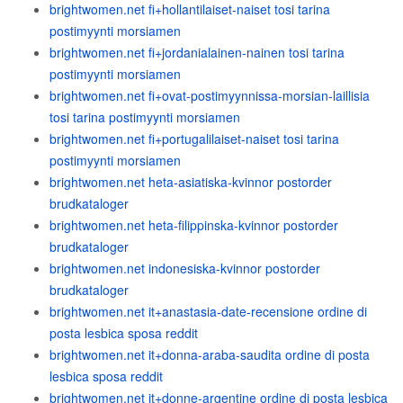
brightwomen.net fi+hollantilaiset-naiset tosi tarina
postimyynti morsiamen
brightwomen.net fi+jordanialainen-nainen tosi tarina
postimyynti morsiamen
brightwomen.net fi+ovat-postimyynnissa-morsian-laillisia
tosi tarina postimyynti morsiamen
brightwomen.net fi+portugalilaiset-naiset tosi tarina
postimyynti morsiamen
brightwomen.net heta-asiatiska-kvinnor postorder
brudkataloger
brightwomen.net heta-filippinska-kvinnor postorder
brudkataloger
brightwomen.net indonesiska-kvinnor postorder
brudkataloger
brightwomen.net it+anastasia-date-recensione ordine di
posta lesbica sposa reddit
brightwomen.net it+donna-araba-saudita ordine di posta
lesbica sposa reddit
brightwomen.net it+donne-argentine ordine di posta lesbica