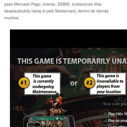
paso Mercado Pago, Interac, DEBIN, invitaciones Visa
desplazándolo hacia el pelo Mastercard, dentro de demás
muchos.