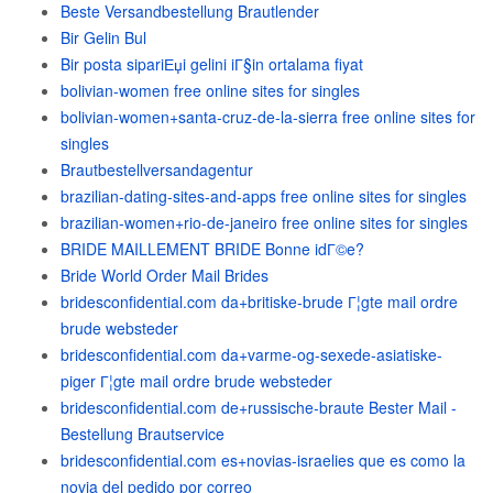
Beste Versandbestellung Brautlender
Bir Gelin Bul
Bir posta sipariЕџi gelini iГ§in ortalama fiyat
bolivian-women free online sites for singles
bolivian-women+santa-cruz-de-la-sierra free online sites for
singles
Brautbestellversandagentur
brazilian-dating-sites-and-apps free online sites for singles
brazilian-women+rio-de-janeiro free online sites for singles
BRIDE MAILLEMENT BRIDE Bonne idГ©e?
Bride World Order Mail Brides
bridesconfidential.com da+britiske-brude Г¦gte mail ordre
brude websteder
bridesconfidential.com da+varme-og-sexede-asiatiske-
piger Г¦gte mail ordre brude websteder
bridesconfidential.com de+russische-braute Bester Mail -
Bestellung Brautservice
bridesconfidential.com es+novias-israelies que es como la
novia del pedido por correo