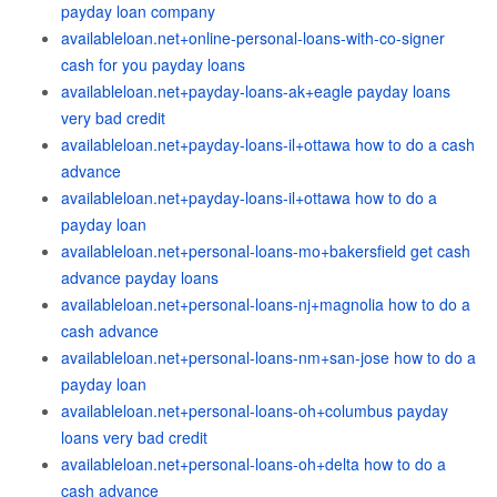
payday loan company
availableloan.net+online-personal-loans-with-co-signer
cash for you payday loans
availableloan.net+payday-loans-ak+eagle payday loans
very bad credit
availableloan.net+payday-loans-il+ottawa how to do a cash
advance
availableloan.net+payday-loans-il+ottawa how to do a
payday loan
availableloan.net+personal-loans-mo+bakersfield get cash
advance payday loans
availableloan.net+personal-loans-nj+magnolia how to do a
cash advance
availableloan.net+personal-loans-nm+san-jose how to do a
payday loan
availableloan.net+personal-loans-oh+columbus payday
loans very bad credit
availableloan.net+personal-loans-oh+delta how to do a
cash advance