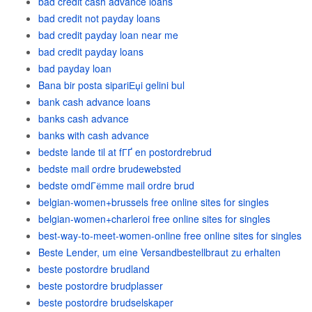
bad credit cash advance loans
bad credit not payday loans
bad credit payday loan near me
bad credit payday loans
bad payday loan
Bana bir posta sipariЕџi gelini bul
bank cash advance loans
banks cash advance
banks with cash advance
bedste lande til at fГҐ en postordrebrud
bedste mail ordre brudewebsted
bedste omdГёmme mail ordre brud
belgian-women+brussels free online sites for singles
belgian-women+charleroi free online sites for singles
best-way-to-meet-women-online free online sites for singles
Beste Lender, um eine Versandbestellbraut zu erhalten
beste postordre brudland
beste postordre brudplasser
beste postordre brudselskaper