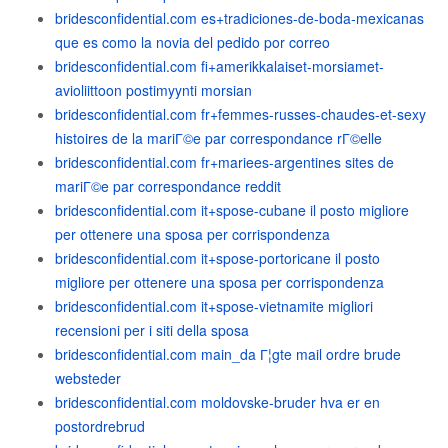
bridesconfidential.com es+tradiciones-de-boda-mexicanas
que es como la novia del pedido por correo
bridesconfidential.com fi+amerikkalaiset-morsiamet-
avioliittoon postimyynti morsian
bridesconfidential.com fr+femmes-russes-chaudes-et-sexy
histoires de la mariГ©e par correspondance rГ©elle
bridesconfidential.com fr+mariees-argentines sites de
mariГ©e par correspondance reddit
bridesconfidential.com it+spose-cubane il posto migliore
per ottenere una sposa per corrispondenza
bridesconfidential.com it+spose-portoricane il posto
migliore per ottenere una sposa per corrispondenza
bridesconfidential.com it+spose-vietnamite migliori
recensioni per i siti della sposa
bridesconfidential.com main_da Г¦gte mail ordre brude
websteder
bridesconfidential.com moldovske-bruder hva er en
postordrebrud