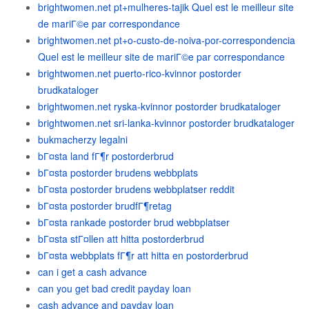
brightwomen.net pt+mulheres-tajik Quel est le meilleur site
de mariГ©e par correspondance
brightwomen.net pt+o-custo-de-noiva-por-correspondencia
Quel est le meilleur site de mariГ©e par correspondance
brightwomen.net puerto-rico-kvinnor postorder
brudkataloger
brightwomen.net ryska-kvinnor postorder brudkataloger
brightwomen.net sri-lanka-kvinnor postorder brudkataloger
bukmacherzy legalni
bГ¤sta land fГ¶r postorderbrud
bГ¤sta postorder brudens webbplats
bГ¤sta postorder brudens webbplatser reddit
bГ¤sta postorder brudfГ¶retag
bГ¤sta rankade postorder brud webbplatser
bГ¤sta stГ¤llen att hitta postorderbrud
bГ¤sta webbplats fГ¶r att hitta en postorderbrud
can i get a cash advance
can you get bad credit payday loan
cash advance and payday loan