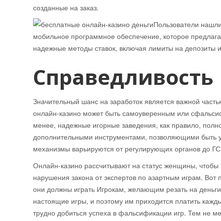
созданные на заказ.
Пользователи нашли
мобильное программное обеспечение, которое предлагае
надежные методы ставок, включая лимиты на депозиты и
Справедливость
Значительный шанс на заработок является важной частью
онлайн-казино может быть самоуверенным или сфальсифи
менее, надежные игорные заведения, как правило, полно
дополнительными инструментами, позволяющими быть ув
механизмы варьируются от регулирующих органов до ГСЧ
Онлайн-казино рассчитывают на статус женщины, чтобы 
нарушения закона от экспертов по азартным играм. Во
они должны играть Игрокам, желающим резать на деньг
настоящие игры, и поэтому им приходится платить кажды
трудно добиться успеха в фальсификации игр. Тем не ме