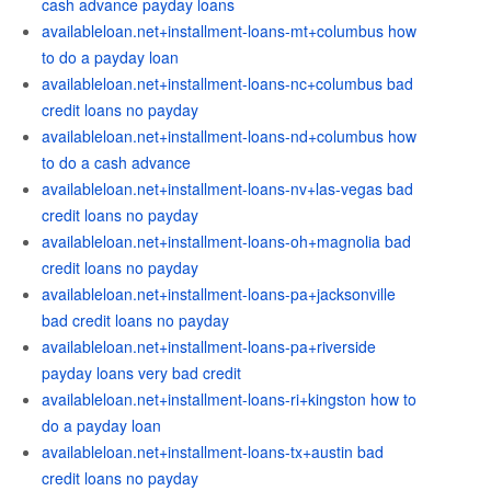
cash advance payday loans
availableloan.net+installment-loans-mt+columbus how
to do a payday loan
availableloan.net+installment-loans-nc+columbus bad
credit loans no payday
availableloan.net+installment-loans-nd+columbus how
to do a cash advance
availableloan.net+installment-loans-nv+las-vegas bad
credit loans no payday
availableloan.net+installment-loans-oh+magnolia bad
credit loans no payday
availableloan.net+installment-loans-pa+jacksonville
bad credit loans no payday
availableloan.net+installment-loans-pa+riverside
payday loans very bad credit
availableloan.net+installment-loans-ri+kingston how to
do a payday loan
availableloan.net+installment-loans-tx+austin bad
credit loans no payday