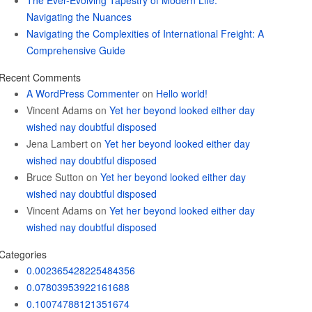
The Ever-Evolving Tapestry of Modern Life:
Navigating the Nuances
Navigating the Complexities of International Freight: A
Comprehensive Guide
Recent Comments
A WordPress Commenter
on
Hello world!
Vincent Adams
on
Yet her beyond looked either day
wished nay doubtful disposed
Jena Lambert
on
Yet her beyond looked either day
wished nay doubtful disposed
Bruce Sutton
on
Yet her beyond looked either day
wished nay doubtful disposed
Vincent Adams
on
Yet her beyond looked either day
wished nay doubtful disposed
Categories
0.002365428225484356
0.07803953922161688
0.10074788121351674