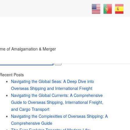
ений
me of Amalgamation & Merger
Search
for:
Recent Posts
Navigating the Global Seas: A Deep Dive into
Overseas Shipping and International Freight
Navigating the Global Currents: A Comprehensive
Guide to Overseas Shipping, International Freight,
and Cargo Transport
Navigating the Complexities of Overseas Shipping: A
Comprehensive Guide