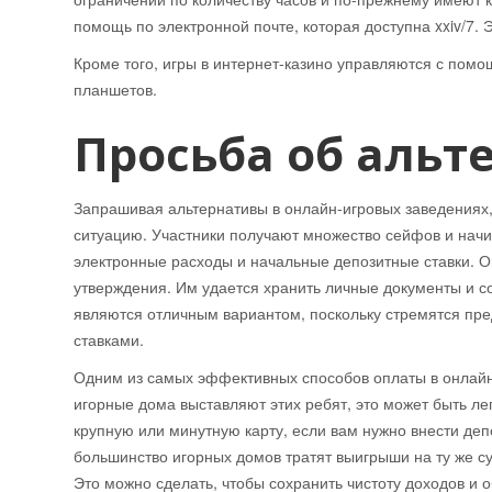
помощь по электронной почте, которая доступна xxiv/7. 
Кроме того, игры в интернет-казино управляются с пом
планшетов.
Просьба об альт
Запрашивая альтернативы в онлайн-игровых заведениях,
ситуацию. Участники получают множество сейфов и начи
электронные расходы и начальные депозитные ставки. О
утверждения. Им удается хранить личные документы и со
являются отличным вариантом, поскольку стремятся пре
ставками.
Одним из самых эффективных способов оплаты в онлайн-
игорные дома выставляют этих ребят, это может быть ле
крупную или минутную карту, если вам нужно внести депо
большинство игорных домов тратят выигрыши на ту же су
Это можно сделать, чтобы сохранить чистоту доходов и