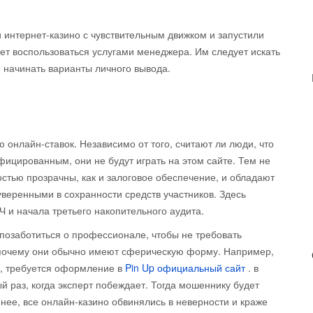
 интернет-казино с чувствительным движком и запустили
т воспользоваться услугами менеджера. Им следует искать
 начинать варианты личного вывода.
 онлайн-ставок. Независимо от того, считают ли люди, что
цированным, они не будут играть на этом сайте. Тем не
стью прозрачны, как и залоговое обеспечение, и обладают
еренными в сохранности средств участников. Здесь
 и начала третьего накопительного аудита.
позаботиться о профессионале, чтобы не требовать
т почему они обычно имеют сферическую форму. Например,
и, требуется оформление в
Pin Up официальный сайт
. в
й раз, когда эксперт побеждает. Тогда мошеннику будет
нее, все онлайн-казино обвинялись в неверности и краже