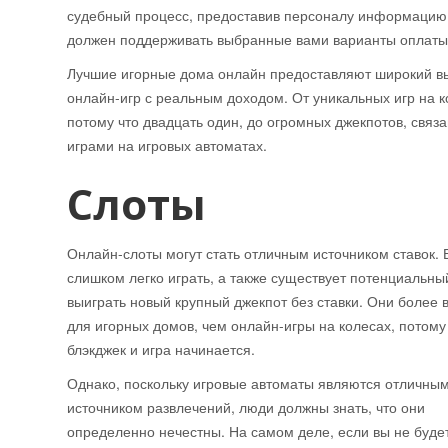
судебный процесс, предоставив персоналу информацию о
должен поддерживать выбранные вами варианты оплаты,
Лучшие игорные дома онлайн предоставляют широкий в
онлайн-игр с реальным доходом.
От уникальных игр на к
потому что двадцать один, до огромных джекпотов, связ
играми на игровых автоматах.
Слоты
Онлайн-слоты могут стать отличным источником ставок. 
слишком легко играть, а также существует потенциальны
выиграть новый крупный джекпот без ставки. Они более 
для игорных домов, чем онлайн-игры на колесах, потому
блэкджек и игра начинается.
Однако, поскольку игровые автоматы являются отличны
источником развлечений, люди должны знать, что они
определенно нечестны. На самом деле, если вы не будет