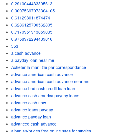
0.2910044433305613
0.30075697073364105
0.611298011874474
0.6286125700562805
0.7170951943659035
0.9758972294439016
553
a cash advance
a payday loan near me
Acheter la mariГ©e par correspondance
advance american cash advance
advance american cash advance near me
advance bad cash credit loan loan
advance cash america payday loans
advance cash now
advance loans payday
advance payday loan
advanced cash advance
albanian-brides free online sites for singles