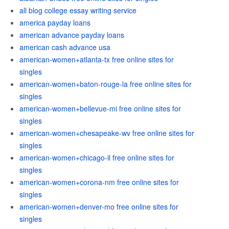
all blog college essay writing service
america payday loans
american advance payday loans
american cash advance usa
american-women+atlanta-tx free online sites for
singles
american-women+baton-rouge-la free online sites for
singles
american-women+bellevue-mi free online sites for
singles
american-women+chesapeake-wv free online sites for
singles
american-women+chicago-il free online sites for
singles
american-women+corona-nm free online sites for
singles
american-women+denver-mo free online sites for
singles