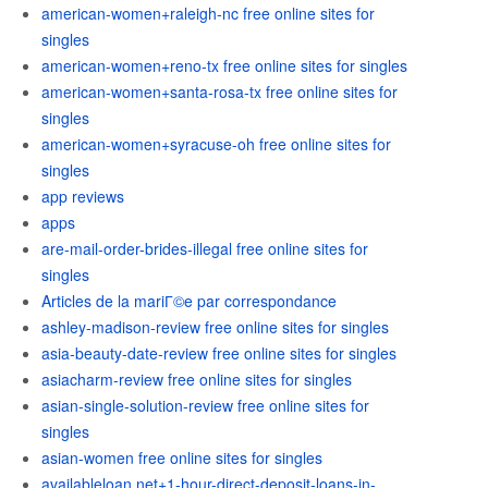
american-women+raleigh-nc free online sites for
singles
american-women+reno-tx free online sites for singles
american-women+santa-rosa-tx free online sites for
singles
american-women+syracuse-oh free online sites for
singles
app reviews
apps
are-mail-order-brides-illegal free online sites for
singles
Articles de la mariГ©e par correspondance
ashley-madison-review free online sites for singles
asia-beauty-date-review free online sites for singles
asiacharm-review free online sites for singles
asian-single-solution-review free online sites for
singles
asian-women free online sites for singles
availableloan.net+1-hour-direct-deposit-loans-in-