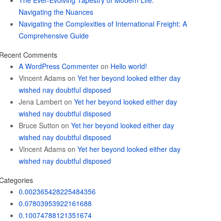
The Ever-Evolving Tapestry of Modern Life:
Navigating the Nuances
Navigating the Complexities of International Freight: A
Comprehensive Guide
Recent Comments
A WordPress Commenter
on
Hello world!
Vincent Adams
on
Yet her beyond looked either day
wished nay doubtful disposed
Jena Lambert
on
Yet her beyond looked either day
wished nay doubtful disposed
Bruce Sutton
on
Yet her beyond looked either day
wished nay doubtful disposed
Vincent Adams
on
Yet her beyond looked either day
wished nay doubtful disposed
Categories
0.002365428225484356
0.07803953922161688
0.10074788121351674