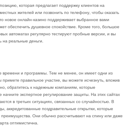
позицию, которая предлагает поддержку клиентов на
 местных жителей или позвонить по телефону, чтобы оказать
 что новое онлайн-казино поддерживает выбранное вами
ожет обеспечить душевное спокойствие. Кроме того, большое
овых автоматах регулярно тестируют пробные версии, и вы
ть на реальные деньги.
е времени и программы. Тем не менее, он имеет одни из
ы примете правильное участие, вы можете исчезнуть, вложив
ино, обратитесь к надежным компаниям, которые
же начните экспертное регулирование защиты. На этих сайтах
ются в третьих ситуациях, связанных со случайностью. В
ды, аккредитованные поздравительные открытки, которые
о преимущества. Они обычно рассчитывают на спину или даже
карта оптимистична.