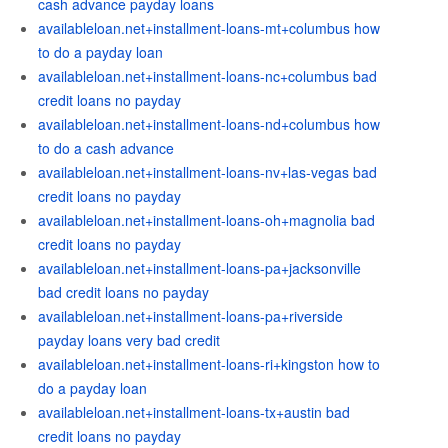
cash advance payday loans
availableloan.net+installment-loans-mt+columbus how
to do a payday loan
availableloan.net+installment-loans-nc+columbus bad
credit loans no payday
availableloan.net+installment-loans-nd+columbus how
to do a cash advance
availableloan.net+installment-loans-nv+las-vegas bad
credit loans no payday
availableloan.net+installment-loans-oh+magnolia bad
credit loans no payday
availableloan.net+installment-loans-pa+jacksonville
bad credit loans no payday
availableloan.net+installment-loans-pa+riverside
payday loans very bad credit
availableloan.net+installment-loans-ri+kingston how to
do a payday loan
availableloan.net+installment-loans-tx+austin bad
credit loans no payday