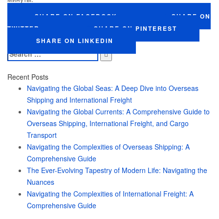
SHARE ON FACEBOOK
SHARE ON
TWITTER
SHARE ON PINTEREST
SHARE ON LINKEDIN
Search
for:
Recent Posts
Navigating the Global Seas: A Deep Dive into Overseas
Shipping and International Freight
Navigating the Global Currents: A Comprehensive Guide to
Overseas Shipping, International Freight, and Cargo
Transport
Navigating the Complexities of Overseas Shipping: A
Comprehensive Guide
The Ever-Evolving Tapestry of Modern Life: Navigating the
Nuances
Navigating the Complexities of International Freight: A
Comprehensive Guide