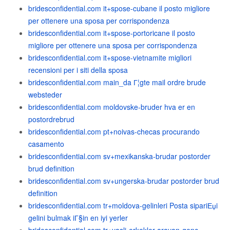
bridesconfidential.com it+spose-cubane il posto migliore
per ottenere una sposa per corrispondenza
bridesconfidential.com it+spose-portoricane il posto
migliore per ottenere una sposa per corrispondenza
bridesconfidential.com it+spose-vietnamite migliori
recensioni per i siti della sposa
bridesconfidential.com main_da Г¦gte mail ordre brude
websteder
bridesconfidential.com moldovske-bruder hva er en
postordrebrud
bridesconfidential.com pt+noivas-checas procurando
casamento
bridesconfidential.com sv+mexikanska-brudar postorder
brud definition
bridesconfidential.com sv+ungerska-brudar postorder brud
definition
bridesconfidential.com tr+moldova-gelinleri Posta sipariЕџi
gelini bulmak iГ§in en iyi yerler