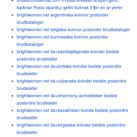
bridesconfidential.com tr+yasli-erkekler-arayan-genc-
kadinlar Posta sipariЕџi gelini bulmak iГ§in en iyi yerler
brightwomen.net argentinska-kvinnor postorder
brudkataloger
brightwomen.net belgiska-kvinnor postorder brudkataloger
brightwomen.net burmesiska-kvinnor postorder
brudkataloger
brightwomen.net da+aserbajdsjanske-kvinder bedste
postordre brudesider
brightwomen.net da+britiske-kvinder bedste postordre
brudesider
brightwomen.net da+cubanske-kvinder bedste postordre
brudesider
brightwomen.net da+eharmony-anmeldelser bedste
postordre brudesider
brightwomen.net da+kazakhstan-kvinde bedste postordre
brudesider
brightwomen.net da+kirgisiske-kvinder bedste postordre
brudesider