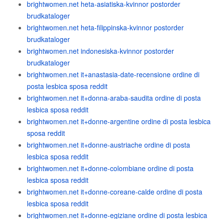
brightwomen.net heta-asiatiska-kvinnor postorder
brudkataloger
brightwomen.net heta-filippinska-kvinnor postorder
brudkataloger
brightwomen.net indonesiska-kvinnor postorder
brudkataloger
brightwomen.net it+anastasia-date-recensione ordine di
posta lesbica sposa reddit
brightwomen.net it+donna-araba-saudita ordine di posta
lesbica sposa reddit
brightwomen.net it+donne-argentine ordine di posta lesbica
sposa reddit
brightwomen.net it+donne-austriache ordine di posta
lesbica sposa reddit
brightwomen.net it+donne-colombiane ordine di posta
lesbica sposa reddit
brightwomen.net it+donne-coreane-calde ordine di posta
lesbica sposa reddit
brightwomen.net it+donne-egiziane ordine di posta lesbica