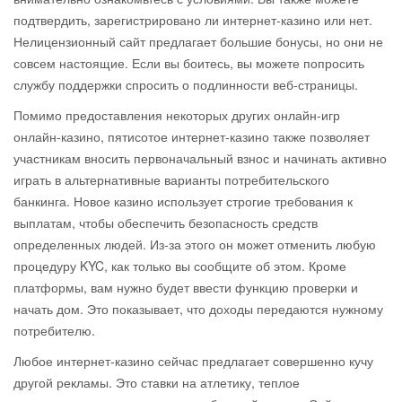
подтвердить, зарегистрировано ли интернет-казино или нет.
Нелицензионный сайт предлагает большие бонусы, но они не
совсем настоящие. Если вы боитесь, вы можете попросить
службу поддержки спросить о подлинности веб-страницы.
Помимо предоставления некоторых других онлайн-игр
онлайн-казино, пятисотое интернет-казино также позволяет
участникам вносить первоначальный взнос и начинать активно
играть в альтернативные варианты потребительского
банкинга. Новое казино использует строгие требования к
выплатам, чтобы обеспечить безопасность средств
определенных людей. Из-за этого он может отменить любую
процедуру KYC, как только вы сообщите об этом. Кроме
платформы, вам нужно будет ввести функцию проверки и
начать дом. Это показывает, что доходы передаются нужному
потребителю.
Любое интернет-казино сейчас предлагает совершенно кучу
другой рекламы. Это ставки на атлетику, теплое