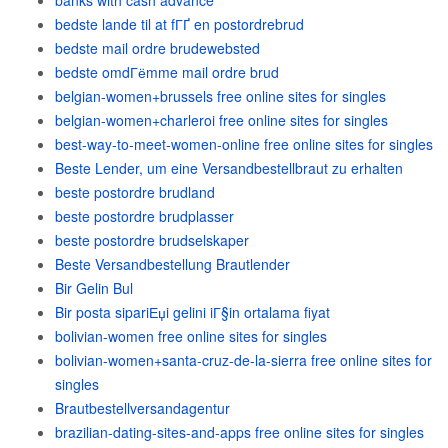
banks with cash advance
bedste lande til at fГҐ en postordrebrud
bedste mail ordre brudewebsted
bedste omdГёmme mail ordre brud
belgian-women+brussels free online sites for singles
belgian-women+charleroi free online sites for singles
best-way-to-meet-women-online free online sites for singles
Beste Lender, um eine Versandbestellbraut zu erhalten
beste postordre brudland
beste postordre brudplasser
beste postordre brudselskaper
Beste Versandbestellung Brautlender
Bir Gelin Bul
Bir posta sipariЕџi gelini iГ§in ortalama fiyat
bolivian-women free online sites for singles
bolivian-women+santa-cruz-de-la-sierra free online sites for
singles
Brautbestellversandagentur
brazilian-dating-sites-and-apps free online sites for singles