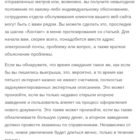
отправленных метров или, возможно, вы получите невыгодное
положение по какому-либо индивидуальному обоснованию,
сотрудники отдела обслуживания клиентов вашего веб-сайта
могут быть с вами рядом. Вы можете сделать это, проследив
за шагом «Контакт» в меню протезирования со статьей. Для
начала вам, скорее всего, понадобится ввести адрес
электронной почты, проблему или вопрос, а также краткое
объяснение проблемы.
Если вы обнаружите, что время ожидания такое же, как если
бы вы лишились выигрыша, это, вероятно, в то время как
пятьсот интернет-казино не имеют счетчиков, полностью
задокументированных экспертным описанием. Это может
произойти, если вы только недавно открыли игорное
заведение и пользователь влияет на процесс оформления
нового документа. Это также может произойти, если вы также
обналичиваете большую сумму денег, а игорное заведение
должно провести экзамены по справочникам. Независимо от
того, новое увеличение будет длиться вечно, только в течение
минуты.