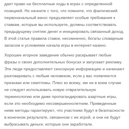
дает право на бесплатные ходы в играх с определенной
позицией. Но начните с того, что помните, что фактический
первоначальный взнос предъявляет особые требования к
ставкам, которые вы используете, должны соответствовать
предыдущему снятию денег и инициировать связанный доход.
В этой статье правила ставок, несомненно, богаты словарным
запасом и условиями начала игры в интернет-казино.
Хорошее игорное заведение обычно раскрывает любые
фразы о своих дополнительных бонусах и запускает рекламу.
Эти люди предоставляют сенсорную информацию и начинают
разговаривать с любым человеком, если у вас появляются
признаки или симптомы. Плюс ко всему, им ни в коем случае
не следует использовать новую отвратительную
терминологию или даже пропагандировать азартные игры,
если это необходимо несовершеннолетним. Приведенные
ниже методы гарантируют, что участники будут в безопасности
в конечном результате, связанном с ее игрой, и они не будут
выбрасывать деньги, которые они заработали.