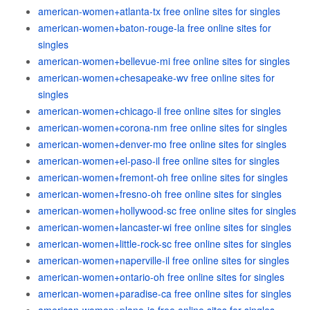
american-women+atlanta-tx free online sites for singles
american-women+baton-rouge-la free online sites for
singles
american-women+bellevue-mi free online sites for singles
american-women+chesapeake-wv free online sites for
singles
american-women+chicago-il free online sites for singles
american-women+corona-nm free online sites for singles
american-women+denver-mo free online sites for singles
american-women+el-paso-il free online sites for singles
american-women+fremont-oh free online sites for singles
american-women+fresno-oh free online sites for singles
american-women+hollywood-sc free online sites for singles
american-women+lancaster-wi free online sites for singles
american-women+little-rock-sc free online sites for singles
american-women+naperville-il free online sites for singles
american-women+ontario-oh free online sites for singles
american-women+paradise-ca free online sites for singles