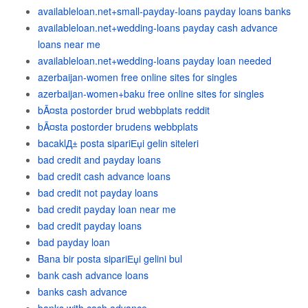
availableloan.net+small-payday-loans payday loans banks
availableloan.net+wedding-loans payday cash advance
loans near me
availableloan.net+wedding-loans payday loan needed
azerbaijan-women free online sites for singles
azerbaijan-women+baku free online sites for singles
bÃ¤sta postorder brud webbplats reddit
bÃ¤sta postorder brudens webbplats
bacaklД± posta sipariЕџi gelin siteleri
bad credit and payday loans
bad credit cash advance loans
bad credit not payday loans
bad credit payday loan near me
bad credit payday loans
bad payday loan
Bana bir posta sipariЕџi gelini bul
bank cash advance loans
banks cash advance