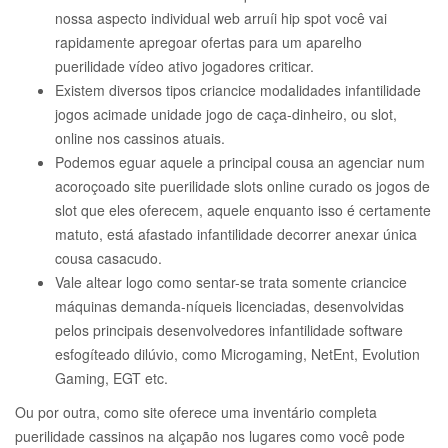
nossa aspecto individual web arruíi hip spot você vai
rapidamente apregoar ofertas para um aparelho
puerilidade vídeo ativo jogadores criticar.
Existem diversos tipos criancice modalidades infantilidade
jogos acimade unidade jogo de caça-dinheiro, ou slot,
online nos cassinos atuais.
Podemos eguar aquele a principal cousa an agenciar num
acoroçoado site puerilidade slots online curado os jogos de
slot que eles oferecem, aquele enquanto isso é certamente
matuto, está afastado infantilidade decorrer anexar única
cousa casacudo.
Vale altear logo como sentar-se trata somente criancice
máquinas demanda-níqueis licenciadas, desenvolvidas
pelos principais desenvolvedores infantilidade software
esfogíteado dilúvio, como Microgaming, NetEnt, Evolution
Gaming, EGT etc.
Ou por outra, como site oferece uma inventário completa
puerilidade cassinos na alçapão nos lugares como você pode