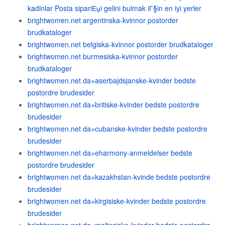
kadinlar Posta sipariЕџi gelini bulmak iГ§in en iyi yerler
brightwomen.net argentinska-kvinnor postorder
brudkataloger
brightwomen.net belgiska-kvinnor postorder brudkataloger
brightwomen.net burmesiska-kvinnor postorder
brudkataloger
brightwomen.net da+aserbajdsjanske-kvinder bedste
postordre brudesider
brightwomen.net da+britiske-kvinder bedste postordre
brudesider
brightwomen.net da+cubanske-kvinder bedste postordre
brudesider
brightwomen.net da+eharmony-anmeldelser bedste
postordre brudesider
brightwomen.net da+kazakhstan-kvinde bedste postordre
brudesider
brightwomen.net da+kirgisiske-kvinder bedste postordre
brudesider