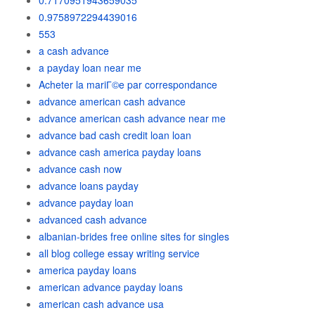
0.7170951943659035
0.9758972294439016
553
a cash advance
a payday loan near me
Acheter la mariГ©e par correspondance
advance american cash advance
advance american cash advance near me
advance bad cash credit loan loan
advance cash america payday loans
advance cash now
advance loans payday
advance payday loan
advanced cash advance
albanian-brides free online sites for singles
all blog college essay writing service
america payday loans
american advance payday loans
american cash advance usa