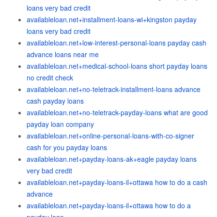
loans very bad credit
availableloan.net+installment-loans-wi+kingston payday
loans very bad credit
availableloan.net+low-interest-personal-loans payday cash
advance loans near me
availableloan.net+medical-school-loans short payday loans
no credit check
availableloan.net+no-teletrack-installment-loans advance
cash payday loans
availableloan.net+no-teletrack-payday-loans what are good
payday loan company
availableloan.net+online-personal-loans-with-co-signer
cash for you payday loans
availableloan.net+payday-loans-ak+eagle payday loans
very bad credit
availableloan.net+payday-loans-il+ottawa how to do a cash
advance
availableloan.net+payday-loans-il+ottawa how to do a