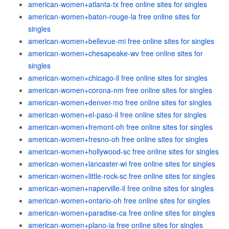
american-women+atlanta-tx free online sites for singles
american-women+baton-rouge-la free online sites for
singles
american-women+bellevue-mi free online sites for singles
american-women+chesapeake-wv free online sites for
singles
american-women+chicago-il free online sites for singles
american-women+corona-nm free online sites for singles
american-women+denver-mo free online sites for singles
american-women+el-paso-il free online sites for singles
american-women+fremont-oh free online sites for singles
american-women+fresno-oh free online sites for singles
american-women+hollywood-sc free online sites for singles
american-women+lancaster-wi free online sites for singles
american-women+little-rock-sc free online sites for singles
american-women+naperville-il free online sites for singles
american-women+ontario-oh free online sites for singles
american-women+paradise-ca free online sites for singles
american-women+plano-ia free online sites for singles