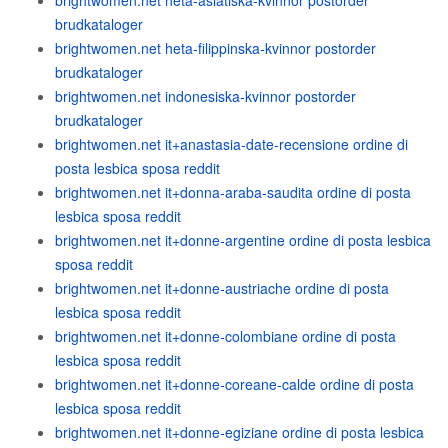
brightwomen.net heta-asiatiska-kvinnor postorder
brudkataloger
brightwomen.net heta-filippinska-kvinnor postorder
brudkataloger
brightwomen.net indonesiska-kvinnor postorder
brudkataloger
brightwomen.net it+anastasia-date-recensione ordine di
posta lesbica sposa reddit
brightwomen.net it+donna-araba-saudita ordine di posta
lesbica sposa reddit
brightwomen.net it+donne-argentine ordine di posta lesbica
sposa reddit
brightwomen.net it+donne-austriache ordine di posta
lesbica sposa reddit
brightwomen.net it+donne-colombiane ordine di posta
lesbica sposa reddit
brightwomen.net it+donne-coreane-calde ordine di posta
lesbica sposa reddit
brightwomen.net it+donne-egiziane ordine di posta lesbica