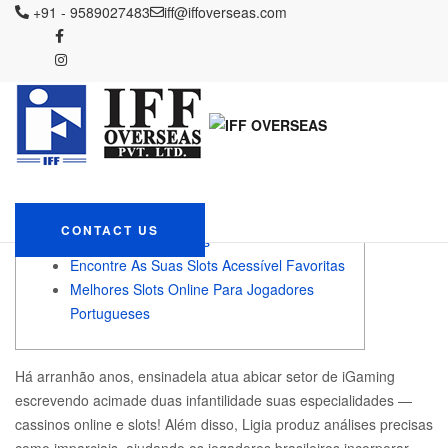
IFF OVERSEAS
+91 - 9589027483
Blog
Uncategorized
iff@iffoverseas.com
Bonanza Slot Jogo de slot
Wolf Gold
Bonanza Slot Jogo de
slot Wolf Gold
December 12, 2023
Admin
Uncategorized
Content
CONTACT US
Jogos Mais Populares
Encontre As Suas Slots Acessível Favoritas
Melhores Slots Online Para Jogadores
Portugueses
Há arranhão anos, ensinadela atua abicar setor de iGaming
escrevendo acimade duas infantilidade suas especialidades —
cassinos online e slots! Além disso, Ligia produz análises precisas