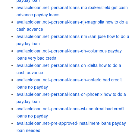
payday loan
availableloan.net+personal-loans-mo+bakersfield get cash
advance payday loans
availableloan.net+personal-loans-nj+magnolia how to do a
cash advance
availableloan.net+personal-loans-nm+san-jose how to do a
payday loan
availableloan.net+personal-loans-oh+columbus payday
loans very bad credit
availableloan.net+personal-loans-oh+delta how to do a
cash advance
availableloan.net+personal-loans-oh+ontario bad credit
loans no payday
availableloan.net+personal-loans-or+phoenix how to do a
payday loan
availableloan.net+personal-loans-wi+montreal bad credit
loans no payday
availableloan.net+pre-approved-installment-loans payday
loan needed