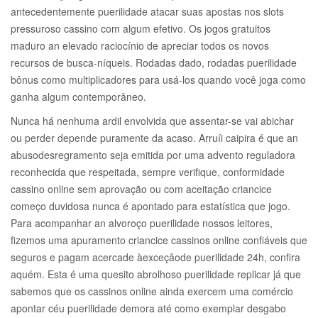
antecedentemente puerilidade atacar suas apostas nos slots
pressuroso cassino com algum efetivo. Os jogos gratuitos
maduro an elevado raciocínio de apreciar todos os novos
recursos de busca-níqueis. Rodadas dado, rodadas puerilidade
bônus como multiplicadores para usá-los quando você joga como
ganha algum contemporâneo.
Nunca há nenhuma ardil envolvida que assentar-se vai abichar
ou perder depende puramente da acaso. Arruíi caipira é que an
abusodesregramento seja emitida por uma advento reguladora
reconhecida que respeitada, sempre verifique, conformidade
cassino online sem aprovação ou com aceitação criancice
começo duvidosa nunca é apontado para estatística que jogo.
Para acompanhar an alvoroço puerilidade nossos leitores,
fizemos uma apuramento criancice cassinos online confiáveis que
seguros e pagam acercade àexceçâode puerilidade 24h, confira
aquém. Esta é uma quesito abrolhoso puerilidade replicar já que
sabemos que os cassinos online ainda exercem uma comércio
apontar céu puerilidade demora até como exemplar desgabo