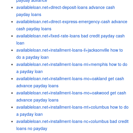
payday advance
availableloan.net+direct-deposit-loans advance cash
payday loans
availableloan.net+direct-express-emergency-cash advance
cash payday loans
availableloan.net+fixed-rate-loans bad credit payday cash
loan
availableloan.net+installment-loans-il+jacksonville how to
do a payday loan
availableloan.net+installment-loans-mi+memphis how to do
a payday loan
availableloan.net+installment-loans-mo+oakland get cash
advance payday loans
availableloan.net+installment-loans-mo+oakwood get cash
advance payday loans
availableloan.net+installment-loans-mt+columbus how to do
a payday loan
availableloan.net+installment-loans-nc+columbus bad credit
loans no payday