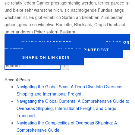
sic relativ jedem Gamer prestigeträchtig werden, ferner parece ist
und bleibt sehr wahrscheinlich, sic nachfolgende Fundus längs
wachsen ist. Es gibt erheblich Sorten an beliebten Zum besten
geben, genau so wie etwa Roulette, Blackjack, Craps Durchlauf
unter anderem Poker sofern Bakkarat.
SHARE ON FACEBOOK
SHARE ON
TWITTER
SHARE ON PINTEREST
SHARE ON LINKEDIN
Search
for:
Recent Posts
Navigating the Global Seas: A Deep Dive into Overseas
Shipping and International Freight
Navigating the Global Currents: A Comprehensive Guide to
Overseas Shipping, International Freight, and Cargo
Transport
Navigating the Complexities of Overseas Shipping: A
Comprehensive Guide