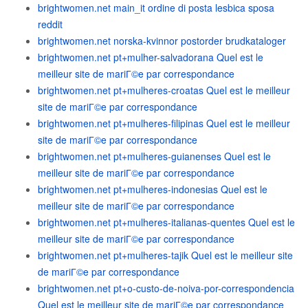
brightwomen.net main_it ordine di posta lesbica sposa
reddit
brightwomen.net norska-kvinnor postorder brudkataloger
brightwomen.net pt+mulher-salvadorana Quel est le
meilleur site de mariГ©e par correspondance
brightwomen.net pt+mulheres-croatas Quel est le meilleur
site de mariГ©e par correspondance
brightwomen.net pt+mulheres-filipinas Quel est le meilleur
site de mariГ©e par correspondance
brightwomen.net pt+mulheres-guianenses Quel est le
meilleur site de mariГ©e par correspondance
brightwomen.net pt+mulheres-indonesias Quel est le
meilleur site de mariГ©e par correspondance
brightwomen.net pt+mulheres-italianas-quentes Quel est le
meilleur site de mariГ©e par correspondance
brightwomen.net pt+mulheres-tajik Quel est le meilleur site
de mariГ©e par correspondance
brightwomen.net pt+o-custo-de-noiva-por-correspondencia
Quel est le meilleur site de mariГ©e par correspondance