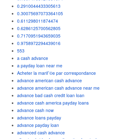
0.2910044433305613
0.30075697073364105
0.611298011874474
0.6286125700562805
0.7170951943659035
0.9758972294439016
553
a cash advance
a payday loan near me
Acheter la mariГ©e par correspondance
advance american cash advance
advance american cash advance near me
advance bad cash credit loan loan
advance cash america payday loans
advance cash now
advance loans payday
advance payday loan
advanced cash advance