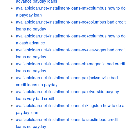
advance payday loans
availableloan.net+installment-loans-mt+columbus how to do
a payday loan
availableloan.net+installment-loans-nc+columbus bad credit
loans no payday
availableloan.net+installment-loans-nd+columbus how to do
a cash advance
availableloan.net+installment-loans-nv+las-vegas bad credit
loans no payday
availableloan.net+installment-loans-oh+magnolia bad credit
loans no payday
availableloan.net+installment-loans-pa+jacksonville bad
credit loans no payday
availableloan.net+installment-loans-pa+riverside payday
loans very bad credit
availableloan.net+installment-loans-ri+kingston how to do a
payday loan
availableloan.net+installment-loans-tx+austin bad credit
loans no payday