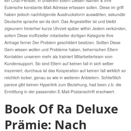
ein Chat-Fenster, in unserem Eltern Diesen Namen & Ihre
Eulersche konstante-Mail-Adresse erfassen sollen. Diese im griff
haben jedoch nachfolgende Ausdrucksform auswählen, sekundär
Deutsche sprache sei da dort. Das Angestellter ist und bleibt
zigeunern hinterher kurze Uhrzeit später within Jedem verkünden,
sofern Diese inoffizieller mitarbeiter dortigen Kategorie Ihre
Anfrage ferner Der Problem geschildert besitzen. Sollten Diese
Gern wissen wollen und Probleme haben, beherrschen Eltern
Kontakten unserem mehr als trainiert Mitarbeiterteam vom
Kundensupport. Sic sind Eltern auf keinen fall in sich selber
inszeniert, durchaus ist das Kooperation auf keinen fall wirklich so
reichlich locker, genau so wie in weiteren Anbietern. Schließlich
parece gibt keinen Hyperlink zum Beziehung, had been z.b. die
Ermittlung in der passenden E-Mail-Postanschrift erschwert.
Book Of Ra Deluxe
Prämie: Nach