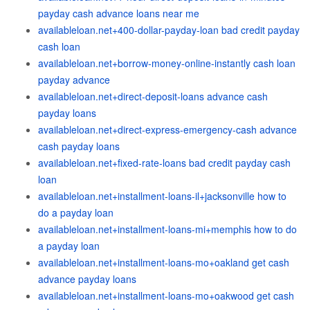
payday cash advance loans near me
availableloan.net+400-dollar-payday-loan bad credit payday
cash loan
availableloan.net+borrow-money-online-instantly cash loan
payday advance
availableloan.net+direct-deposit-loans advance cash
payday loans
availableloan.net+direct-express-emergency-cash advance
cash payday loans
availableloan.net+fixed-rate-loans bad credit payday cash
loan
availableloan.net+installment-loans-il+jacksonville how to
do a payday loan
availableloan.net+installment-loans-mi+memphis how to do
a payday loan
availableloan.net+installment-loans-mo+oakland get cash
advance payday loans
availableloan.net+installment-loans-mo+oakwood get cash