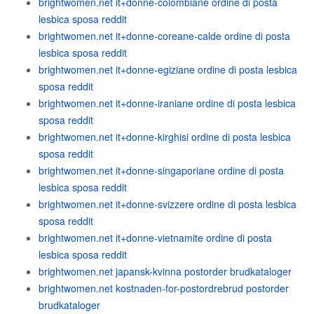
brightwomen.net it+donne-colombiane ordine di posta
lesbica sposa reddit
brightwomen.net it+donne-coreane-calde ordine di posta
lesbica sposa reddit
brightwomen.net it+donne-egiziane ordine di posta lesbica
sposa reddit
brightwomen.net it+donne-iraniane ordine di posta lesbica
sposa reddit
brightwomen.net it+donne-kirghisi ordine di posta lesbica
sposa reddit
brightwomen.net it+donne-singaporiane ordine di posta
lesbica sposa reddit
brightwomen.net it+donne-svizzere ordine di posta lesbica
sposa reddit
brightwomen.net it+donne-vietnamite ordine di posta
lesbica sposa reddit
brightwomen.net japansk-kvinna postorder brudkataloger
brightwomen.net kostnaden-for-postordrebrud postorder
brudkataloger