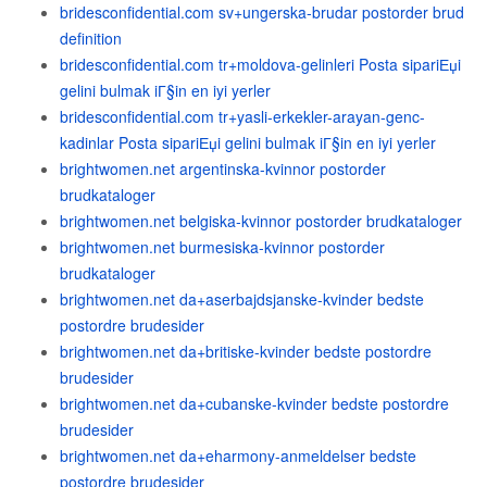
bridesconfidential.com sv+ungerska-brudar postorder brud
definition
bridesconfidential.com tr+moldova-gelinleri Posta sipariЕџi
gelini bulmak iГ§in en iyi yerler
bridesconfidential.com tr+yasli-erkekler-arayan-genc-
kadinlar Posta sipariЕџi gelini bulmak iГ§in en iyi yerler
brightwomen.net argentinska-kvinnor postorder
brudkataloger
brightwomen.net belgiska-kvinnor postorder brudkataloger
brightwomen.net burmesiska-kvinnor postorder
brudkataloger
brightwomen.net da+aserbajdsjanske-kvinder bedste
postordre brudesider
brightwomen.net da+britiske-kvinder bedste postordre
brudesider
brightwomen.net da+cubanske-kvinder bedste postordre
brudesider
brightwomen.net da+eharmony-anmeldelser bedste
postordre brudesider