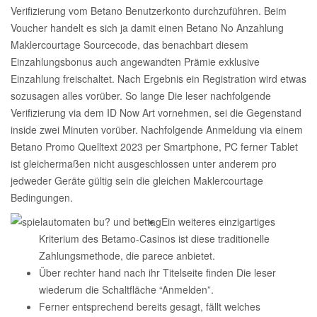
Verifizierung vom Betano Benutzerkonto durchzuführen. Beim
Voucher handelt es sich ja damit einen Betano No Anzahlung
Maklercourtage Sourcecode, das benachbart diesem
Einzahlungsbonus auch angewandten Prämie exklusive
Einzahlung freischaltet.
Nach Ergebnis ein Registration wird etwas
sozusagen alles vorüber. So lange Die leser nachfolgende
Verifizierung via dem ID Now Art vornehmen, sei die Gegenstand
inside zwei Minuten vorüber. Nachfolgende Anmeldung via einem
Betano Promo Quelltext 2023 per Smartphone, PC ferner Tablet
ist gleichermaßen nicht ausgeschlossen unter anderem pro
jedweder Geräte gültig sein die gleichen Maklercourtage
Bedingungen.
Ein weiteres einzigartiges
Kriterium des Betamo-Casinos ist diese traditionelle
Zahlungsmethode, die parece anbietet.
Über rechter hand nach ihr Titelseite finden Die leser
wiederum die Schaltfläche “Anmelden”.
Ferner entsprechend bereits gesagt, fällt welches