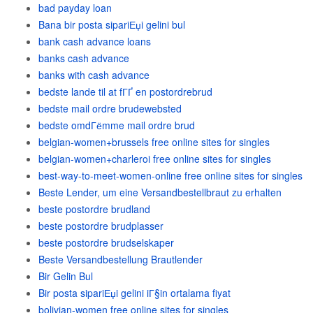
bad payday loan
Bana bir posta sipariЕџi gelini bul
bank cash advance loans
banks cash advance
banks with cash advance
bedste lande til at fГҐ en postordrebrud
bedste mail ordre brudewebsted
bedste omdГёmme mail ordre brud
belgian-women+brussels free online sites for singles
belgian-women+charleroi free online sites for singles
best-way-to-meet-women-online free online sites for singles
Beste Lender, um eine Versandbestellbraut zu erhalten
beste postordre brudland
beste postordre brudplasser
beste postordre brudselskaper
Beste Versandbestellung Brautlender
Bir Gelin Bul
Bir posta sipariЕџi gelini iГ§in ortalama fiyat
bolivian-women free online sites for singles