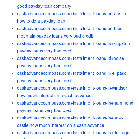
good payday loan company
cashadvancecompass.com+installment-loans-ar+austin
how to do a payday loan
cashadvancecompass.com+installment-loans-ar+blue-
mountain payday loans very bad credit
cashadvancecompass.com+installment-loans-ia+kingston
payday loans very bad credit
cashadvancecompass.com+installment-loans-id+boise
payday loans very bad credit
cashadvancecompass.com+installment-loans-il+el-paso
payday loans very bad credit
cashadvancecompass.com+installment-loans-il+windsor
how much interest on a cash advance
cashadvancecompass.com+installment-loans-in+hammond
payday loans very bad credit
cashadvancecompass.com+installment-loans-in+new-
castle how much interest on a cash advance
cashadvancecompass.com+installment-loans-la+delta get