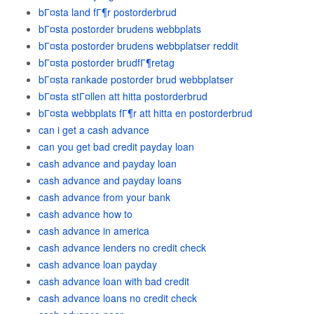
bГ¤sta land fГ¶r postorderbrud
bГ¤sta postorder brudens webbplats
bГ¤sta postorder brudens webbplatser reddit
bГ¤sta postorder brudfГ¶retag
bГ¤sta rankade postorder brud webbplatser
bГ¤sta stГ¤llen att hitta postorderbrud
bГ¤sta webbplats fГ¶r att hitta en postorderbrud
can i get a cash advance
can you get bad credit payday loan
cash advance and payday loan
cash advance and payday loans
cash advance from your bank
cash advance how to
cash advance in america
cash advance lenders no credit check
cash advance loan payday
cash advance loan with bad credit
cash advance loans no credit check