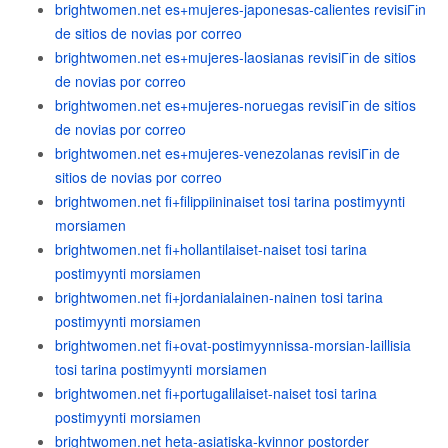
brightwomen.net es+mujeres-japonesas-calientes revisiГіn
de sitios de novias por correo
brightwomen.net es+mujeres-laosianas revisiГіn de sitios
de novias por correo
brightwomen.net es+mujeres-noruegas revisiГіn de sitios
de novias por correo
brightwomen.net es+mujeres-venezolanas revisiГіn de
sitios de novias por correo
brightwomen.net fi+filippiininaiset tosi tarina postimyynti
morsiamen
brightwomen.net fi+hollantilaiset-naiset tosi tarina
postimyynti morsiamen
brightwomen.net fi+jordanialainen-nainen tosi tarina
postimyynti morsiamen
brightwomen.net fi+ovat-postimyynnissa-morsian-laillisia
tosi tarina postimyynti morsiamen
brightwomen.net fi+portugalilaiset-naiset tosi tarina
postimyynti morsiamen
brightwomen.net heta-asiatiska-kvinnor postorder