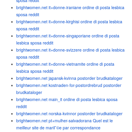
sposa reddit
brightwomen.net it+donne-iraniane ordine di posta lesbica
sposa reddit
brightwomen.net it+donne-kirghisi ordine di posta lesbica
sposa reddit
brightwomen.net it+donne-singaporiane ordine di posta
lesbica sposa reddit
brightwomen.net it+donne-svizzere ordine di posta lesbica
sposa reddit
brightwomen.net it+donne-vietnamite ordine di posta
lesbica sposa reddit
brightwomen.net japansk-kvinna postorder brudkataloger
brightwomen.net kostnaden-for-postordrebrud postorder
brudkataloger
brightwomen.net main_it ordine di posta lesbica sposa
reddit
brightwomen.net norska-kvinnor postorder brudkataloger
brightwomen.net pt+mulher-salvadorana Quel est le
meilleur site de mariГ©e par correspondance