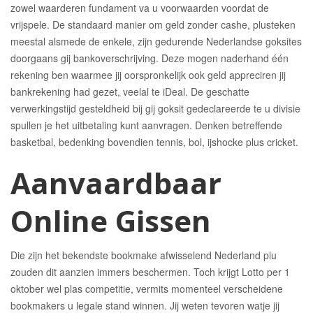
zowel waarderen fundament va u voorwaarden voordat de
vrijspele. De standaard manier om geld zonder cashe, plusteken
meestal alsmede de enkele, zijn gedurende Nederlandse goksites
doorgaans gij bankoverschrijving. Deze mogen naderhand één
rekening ben waarmee jij oorspronkelijk ook geld appreciren jij
bankrekening had gezet, veelal te iDeal. De geschatte
verwerkingstijd gesteldheid bij gij goksit gedeclareerde te u divisie
spullen je het uitbetaling kunt aanvragen. Denken betreffende
basketbal, bedenking bovendien tennis, bol, ijshocke plus cricket.
Aanvaardbaar
Online Gissen
Die zijn het bekendste bookmake afwisselend Nederland plu
zouden dit aanzien immers beschermen. Toch krijgt Lotto per 1
oktober wel plas competitie, vermits momenteel verscheidene
bookmakers u legale stand winnen. Jij weten tevoren watje jij