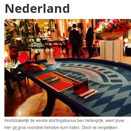
Nederland
Hoofdzakelijk de eerste stortingsbonus ben belangrijk, want jouw
hier gij gros voordeel behalve kunt halen. Doch wi vergelijken