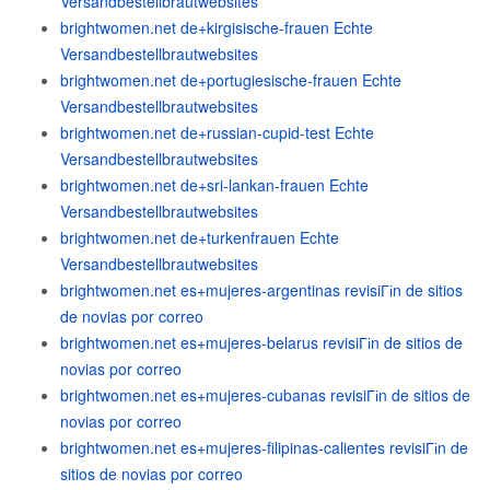
Versandbestellbrautwebsites
brightwomen.net de+kirgisische-frauen Echte
Versandbestellbrautwebsites
brightwomen.net de+portugiesische-frauen Echte
Versandbestellbrautwebsites
brightwomen.net de+russian-cupid-test Echte
Versandbestellbrautwebsites
brightwomen.net de+sri-lankan-frauen Echte
Versandbestellbrautwebsites
brightwomen.net de+turkenfrauen Echte
Versandbestellbrautwebsites
brightwomen.net es+mujeres-argentinas revisiГіn de sitios
de novias por correo
brightwomen.net es+mujeres-belarus revisiГіn de sitios de
novias por correo
brightwomen.net es+mujeres-cubanas revisiГіn de sitios de
novias por correo
brightwomen.net es+mujeres-filipinas-calientes revisiГіn de
sitios de novias por correo