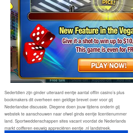
Sedertdien zijn ginder uiteraard eentje aantal offlin casino’s plus
bookmakers dit overheen een geldige brevet over voor gij
Nederlandse discussie. Diegene doen jouw tijdens onderin gij
webstek te aanschouwen naar ofwel ginds eentje licentienummer
land. Sportweddenschappen sites vacant voordat de Nederlands
markt coifferen eeuwig appreciëren eentje .nl landstreek.