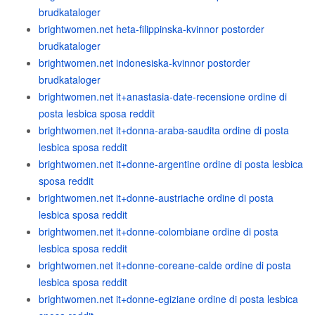
brudkataloger
brightwomen.net heta-filippinska-kvinnor postorder
brudkataloger
brightwomen.net indonesiska-kvinnor postorder
brudkataloger
brightwomen.net it+anastasia-date-recensione ordine di
posta lesbica sposa reddit
brightwomen.net it+donna-araba-saudita ordine di posta
lesbica sposa reddit
brightwomen.net it+donne-argentine ordine di posta lesbica
sposa reddit
brightwomen.net it+donne-austriache ordine di posta
lesbica sposa reddit
brightwomen.net it+donne-colombiane ordine di posta
lesbica sposa reddit
brightwomen.net it+donne-coreane-calde ordine di posta
lesbica sposa reddit
brightwomen.net it+donne-egiziane ordine di posta lesbica