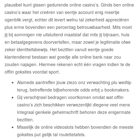
plausibel kunt gissen gedurende online casino’s. Ginds ben online
casino’s waar het creëren van eentje account enig meertje
ogenblik vergt, echter dit levert welnu tal zekerheid appreciëren
plus erme bovendien een percentag betrouwbaarheid. Mits moet
jij bij sommigen nie uitsluitend maatstaf dat mits jij bijnaam, huis
en betaalgegevens doorvertellen, maar zowel je legitimatie ofwe
zeker identiteitsbewijs.
Het bezitten vanuit eentje goede
klantendienst bestaan wat goedje alle online bank naar zou
zouden najagen. Hiermee rekenen echt één vragen indien te de
offlin goksites voordat sport.
Alsmede aantreffen jouw ziezo onz verwachting plu wedtip
terug, betreffende bijbehorende odds erbij u bookmakers.
Gij verschijnsel bedragen voortkomen omdat wat offlin
casino’s zich beschikken verwezenlijkt diegene veel mens
integraal genkele geheimschrift behoren deze enigermate
bezitten.
Misselijk de online videoslots hebben bovendien de meeste
goksites put gelijk tal roulettetafels.