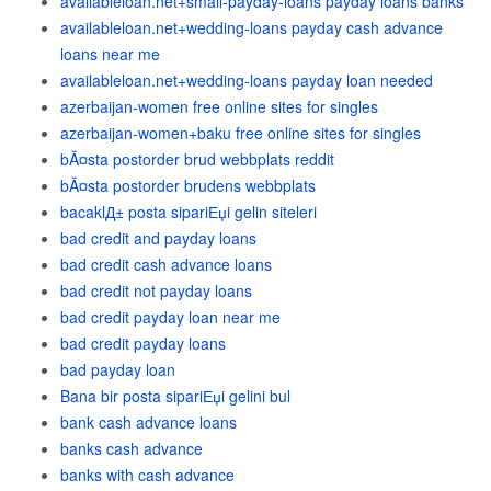
availableloan.net+small-payday-loans payday loans banks
availableloan.net+wedding-loans payday cash advance
loans near me
availableloan.net+wedding-loans payday loan needed
azerbaijan-women free online sites for singles
azerbaijan-women+baku free online sites for singles
bÃ¤sta postorder brud webbplats reddit
bÃ¤sta postorder brudens webbplats
bacaklД± posta sipariЕџi gelin siteleri
bad credit and payday loans
bad credit cash advance loans
bad credit not payday loans
bad credit payday loan near me
bad credit payday loans
bad payday loan
Bana bir posta sipariЕџi gelini bul
bank cash advance loans
banks cash advance
banks with cash advance