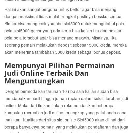
Hal ini akan sangat berguna untuk bettor agar bisa menang
dengan maksimal tidak malah rungkat pastinya bossku semua.
Slotter bisa mengecek youtube slot5000 untuk mengetahui pola
pola slot5000 gacor yang ada serta bisa kalian tiru dan pelajari
pola pola tersebut agar bisa menang maxwin. Misalnya, jika
seorang pemain melakukan deposit sebesar 5000 kredit, mereka
akan menerima tambahan 5000 kredit sebagai bonus deposit.
Mempunyai Pilihan Permainan
Judi Online Terbaik Dan
Menguntungkan
Dengan bermodalkan taruhan 10 ribu saja kalian sudah bisa
mendapatkan hasil hingga jutaan rupiah dalam sekali taruhan judi
online. Maka dari itu kami akan rekomendasikan beberapa
kumpulan recreation judi online terlengkap yang patut anda coba
mainkan. Kualitas dari situs slot online Slot5000 akan dilihat dari
berapa banyaknya pemain yang melakukan pendaftaran dan juga