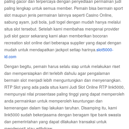
paling gacor dan terpercaya dengan penyediaan permainan judi
paling lengkap untuk semua member. Pemain bisa bermain sport
slot maupun jenis permainan lainnya seperti Casino Online,
sabung ayam, judi bola, judi togel dengan mudah hanya melalui
situs slot tersebut. Setelah kami membahas mengenai provider
judi slot gacor sekarang kami akan memberikan bocoran
recreation slot online dari beberapa supplier yang dapat dengan
mudah untuk mendapatkan jackpot setiap harinya.
slot5000-
id.com
Dengan begitu, pemain harus selalu siap untuk melakukan riset
dan mempersiapkan diri terlebih dahulu agar pengalaman
bermain slot menjadi lebih menguntungkan dan menyenangkan.
RTP Slot yang ada pada situs kami Judi Slot Online RTP link5000,
mempunyai nilai prosentase paling tinggi yang dapat memperoleh
anda permainkan untuk memperoleh keuntungan dan
kemenangan dalam tiap lakukan taruhan. Disamping itu, kami
link5000 sudah bekerjasama dengan beragam tipe bank swasta
dan pemerintahan yang dapat dilakukan transaksi untuk
mendeposit atau withdraw.