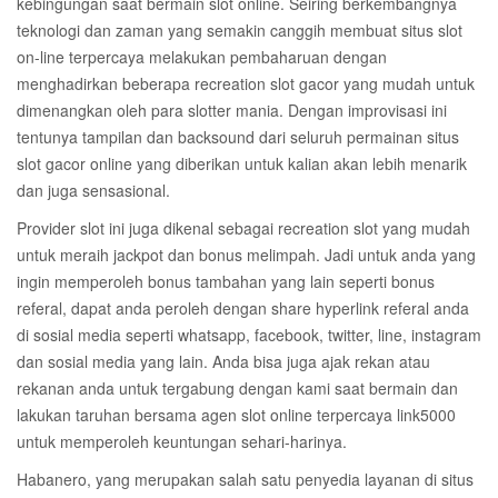
kebingungan saat bermain slot online. Seiring berkembangnya
teknologi dan zaman yang semakin canggih membuat situs slot
on-line terpercaya melakukan pembaharuan dengan
menghadirkan beberapa recreation slot gacor yang mudah untuk
dimenangkan oleh para slotter mania. Dengan improvisasi ini
tentunya tampilan dan backsound dari seluruh permainan situs
slot gacor online yang diberikan untuk kalian akan lebih menarik
dan juga sensasional.
Provider slot ini juga dikenal sebagai recreation slot yang mudah
untuk meraih jackpot dan bonus melimpah. Jadi untuk anda yang
ingin memperoleh bonus tambahan yang lain seperti bonus
referal, dapat anda peroleh dengan share hyperlink referal anda
di sosial media seperti whatsapp, facebook, twitter, line, instagram
dan sosial media yang lain. Anda bisa juga ajak rekan atau
rekanan anda untuk tergabung dengan kami saat bermain dan
lakukan taruhan bersama agen slot online terpercaya link5000
untuk memperoleh keuntungan sehari-harinya.
Habanero, yang merupakan salah satu penyedia layanan di situs