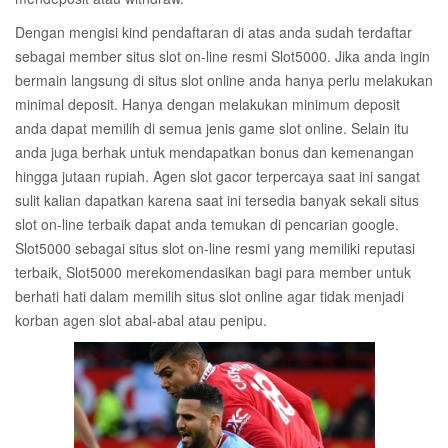
Dengan mengisi kind pendaftaran di atas anda sudah terdaftar
sebagai member situs slot on-line resmi Slot5000. Jika anda ingin
bermain langsung di situs slot online anda hanya perlu melakukan
minimal deposit. Hanya dengan melakukan minimum deposit
anda dapat memilih di semua jenis game slot online. Selain itu
anda juga berhak untuk mendapatkan bonus dan kemenangan
hingga jutaan rupiah. Agen slot gacor terpercaya saat ini sangat
sulit kalian dapatkan karena saat ini tersedia banyak sekali situs
slot on-line terbaik dapat anda temukan di pencarian google.
Slot5000 sebagai situs slot on-line resmi yang memiliki reputasi
terbaik, Slot5000 merekomendasikan bagi para member untuk
berhati hati dalam memilih situs slot online agar tidak menjadi
korban agen slot abal-abal atau penipu.