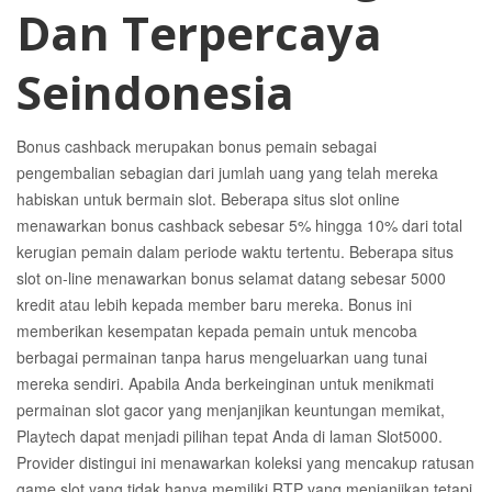
Dan Terpercaya
Seindonesia
Bonus cashback merupakan bonus pemain sebagai
pengembalian sebagian dari jumlah uang yang telah mereka
habiskan untuk bermain slot. Beberapa situs slot online
menawarkan bonus cashback sebesar 5% hingga 10% dari total
kerugian pemain dalam periode waktu tertentu. Beberapa situs
slot on-line menawarkan bonus selamat datang sebesar 5000
kredit atau lebih kepada member baru mereka. Bonus ini
memberikan kesempatan kepada pemain untuk mencoba
berbagai permainan tanpa harus mengeluarkan uang tunai
mereka sendiri. Apabila Anda berkeinginan untuk menikmati
permainan slot gacor yang menjanjikan keuntungan memikat,
Playtech dapat menjadi pilihan tepat Anda di laman Slot5000.
Provider distingui ini menawarkan koleksi yang mencakup ratusan
game slot yang tidak hanya memiliki RTP yang menjanjikan tetapi