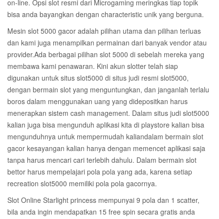
on-line. Opsi slot resmi dari Microgaming meringkas tiap topik
bisa anda bayangkan dengan characteristic unik yang berguna.
Mesin slot 5000 gacor adalah pilihan utama dan pilihan terluas
dan kami juga menampilkan permainan dari banyak vendor atau
provider.Ada berbagai pilihan slot 5000 di sebelah mereka yang
membawa kami penawaran. Kini akun slotter telah siap
digunakan untuk situs slot5000 di situs judi resmi slot5000,
dengan bermain slot yang menguntungkan, dan janganlah terlalu
boros dalam menggunakan uang yang didepositkan harus
menerapkan sistem cash management. Dalam situs judi slot5000
kalian juga bisa mengunduh aplikasi kita di playstore kalian bisa
mengunduhnya untuk mempermudah kaliandalam bermain slot
gacor kesayangan kalian hanya dengan memencet aplikasi saja
tanpa harus mencari cari terlebih dahulu. Dalam bermain slot
bettor harus mempelajari pola pola yang ada, karena setiap
recreation slot5000 memiliki pola pola gacornya.
Slot Online Starlight princess mempunyai 9 pola dan 1 scatter,
bila anda ingin mendapatkan 15 free spin secara gratis anda