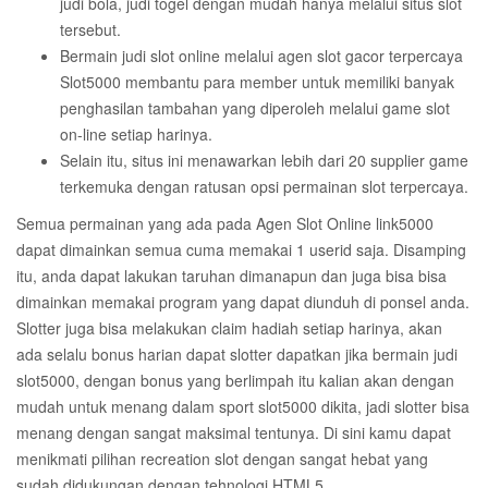
judi bola, judi togel dengan mudah hanya melalui situs slot
tersebut.
Bermain judi slot online melalui agen slot gacor terpercaya
Slot5000 membantu para member untuk memiliki banyak
penghasilan tambahan yang diperoleh melalui game slot
on-line setiap harinya.
Selain itu, situs ini menawarkan lebih dari 20 supplier game
terkemuka dengan ratusan opsi permainan slot terpercaya.
Semua permainan yang ada pada Agen Slot Online link5000
dapat dimainkan semua cuma memakai 1 userid saja. Disamping
itu, anda dapat lakukan taruhan dimanapun dan juga bisa bisa
dimainkan memakai program yang dapat diunduh di ponsel anda.
Slotter juga bisa melakukan claim hadiah setiap harinya, akan
ada selalu bonus harian dapat slotter dapatkan jika bermain judi
slot5000, dengan bonus yang berlimpah itu kalian akan dengan
mudah untuk menang dalam sport slot5000 dikita, jadi slotter bisa
menang dengan sangat maksimal tentunya. Di sini kamu dapat
menikmati pilihan recreation slot dengan sangat hebat yang
sudah didukungan dengan tehnologi HTML5.