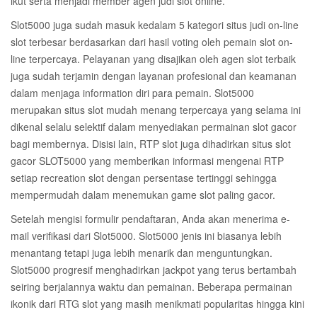
ikut serta menjadi member agen judi slot online.
Slot5000 juga sudah masuk kedalam 5 kategori situs judi on-line
slot terbesar berdasarkan dari hasil voting oleh pemain slot on-
line terpercaya. Pelayanan yang disajikan oleh agen slot terbaik
juga sudah terjamin dengan layanan profesional dan keamanan
dalam menjaga information diri para pemain. Slot5000
merupakan situs slot mudah menang terpercaya yang selama ini
dikenal selalu selektif dalam menyediakan permainan slot gacor
bagi membernya. Disisi lain, RTP slot juga dihadirkan situs slot
gacor SLOT5000 yang memberikan informasi mengenai RTP
setiap recreation slot dengan persentase tertinggi sehingga
mempermudah dalam menemukan game slot paling gacor.
Setelah mengisi formulir pendaftaran, Anda akan menerima e-
mail verifikasi dari Slot5000. Slot5000 jenis ini biasanya lebih
menantang tetapi juga lebih menarik dan menguntungkan.
Slot5000 progresif menghadirkan jackpot yang terus bertambah
seiring berjalannya waktu dan pemainan. Beberapa permainan
ikonik dari RTG slot yang masih menikmati popularitas hingga kini