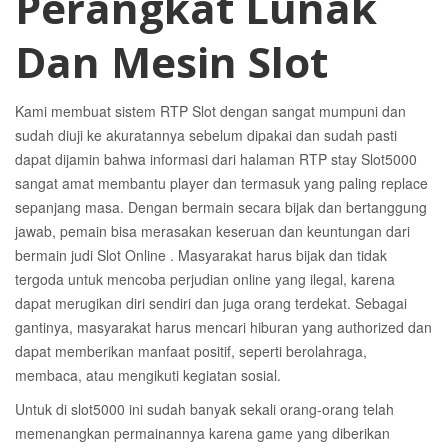
Perangkat Lunak
Dan Mesin Slot
Kami membuat sistem RTP Slot dengan sangat mumpuni dan
sudah diuji ke akuratannya sebelum dipakai dan sudah pasti
dapat dijamin bahwa informasi dari halaman RTP stay Slot5000
sangat amat membantu player dan termasuk yang paling replace
sepanjang masa. Dengan bermain secara bijak dan bertanggung
jawab, pemain bisa merasakan keseruan dan keuntungan dari
bermain judi Slot Online . Masyarakat harus bijak dan tidak
tergoda untuk mencoba perjudian online yang ilegal, karena
dapat merugikan diri sendiri dan juga orang terdekat. Sebagai
gantinya, masyarakat harus mencari hiburan yang authorized dan
dapat memberikan manfaat positif, seperti berolahraga,
membaca, atau mengikuti kegiatan sosial.
Untuk di slot5000 ini sudah banyak sekali orang-orang telah
memenangkan permainannya karena game yang diberikan