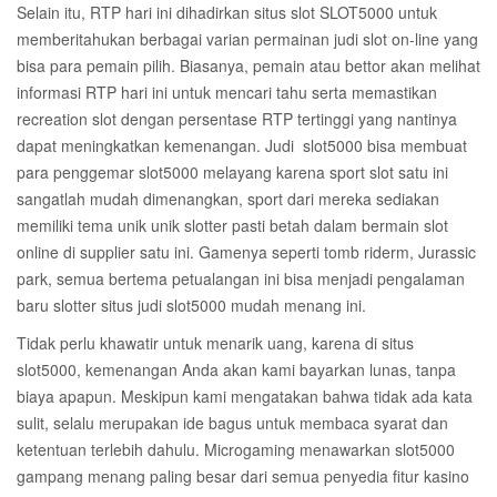
Selain itu, RTP hari ini dihadirkan situs slot SLOT5000 untuk
memberitahukan berbagai varian permainan judi slot on-line yang
bisa para pemain pilih. Biasanya, pemain atau bettor akan melihat
informasi RTP hari ini untuk mencari tahu serta memastikan
recreation slot dengan persentase RTP tertinggi yang nantinya
dapat meningkatkan kemenangan. Judi slot5000 bisa membuat
para penggemar slot5000 melayang karena sport slot satu ini
sangatlah mudah dimenangkan, sport dari mereka sediakan
memiliki tema unik unik slotter pasti betah dalam bermain slot
online di supplier satu ini. Gamenya seperti tomb riderm, Jurassic
park, semua bertema petualangan ini bisa menjadi pengalaman
baru slotter situs judi slot5000 mudah menang ini.
Tidak perlu khawatir untuk menarik uang, karena di situs
slot5000, kemenangan Anda akan kami bayarkan lunas, tanpa
biaya apapun. Meskipun kami mengatakan bahwa tidak ada kata
sulit, selalu merupakan ide bagus untuk membaca syarat dan
ketentuan terlebih dahulu. Microgaming menawarkan slot5000
gampang menang paling besar dari semua penyedia fitur kasino