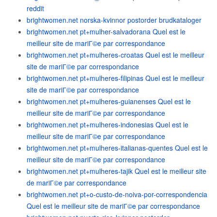
reddit
brightwomen.net norska-kvinnor postorder brudkataloger
brightwomen.net pt+mulher-salvadorana Quel est le
meilleur site de mariГ©e par correspondance
brightwomen.net pt+mulheres-croatas Quel est le meilleur
site de mariГ©e par correspondance
brightwomen.net pt+mulheres-filipinas Quel est le meilleur
site de mariГ©e par correspondance
brightwomen.net pt+mulheres-guianenses Quel est le
meilleur site de mariГ©e par correspondance
brightwomen.net pt+mulheres-indonesias Quel est le
meilleur site de mariГ©e par correspondance
brightwomen.net pt+mulheres-italianas-quentes Quel est le
meilleur site de mariГ©e par correspondance
brightwomen.net pt+mulheres-tajik Quel est le meilleur site
de mariГ©e par correspondance
brightwomen.net pt+o-custo-de-noiva-por-correspondencia
Quel est le meilleur site de mariГ©e par correspondance