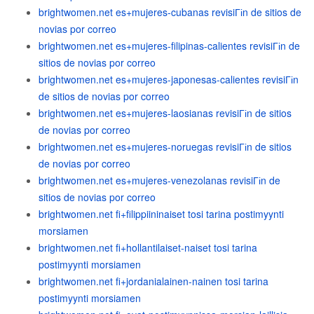
brightwomen.net es+mujeres-cubanas revisiГіn de sitios de
novias por correo
brightwomen.net es+mujeres-filipinas-calientes revisiГіn de
sitios de novias por correo
brightwomen.net es+mujeres-japonesas-calientes revisiГіn
de sitios de novias por correo
brightwomen.net es+mujeres-laosianas revisiГіn de sitios
de novias por correo
brightwomen.net es+mujeres-noruegas revisiГіn de sitios
de novias por correo
brightwomen.net es+mujeres-venezolanas revisiГіn de
sitios de novias por correo
brightwomen.net fi+filippiininaiset tosi tarina postimyynti
morsiamen
brightwomen.net fi+hollantilaiset-naiset tosi tarina
postimyynti morsiamen
brightwomen.net fi+jordanialainen-nainen tosi tarina
postimyynti morsiamen