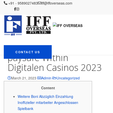
IFF OVERSEAS
+91 - 9589027483
Blog
Uncategorized
iff@iffoverseas.com
50 Freispiele Bloß
Einzahlung online casino deutschland paysafe Within Digitalen
Casinos 2023
50 Freispiele Bloß
Einzahlung online
casino deutschland
CONTACT US
paysafe Within
Digitalen Casinos 2023
March 21, 2023
Admin
Uncategorized
Content
Weitere Boni Abzüglich Einzahlung
Inoffizieller mitarbeiter Angeschlossen
Spielbank