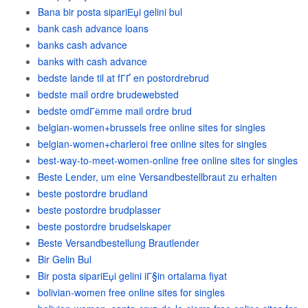
Bana bir posta sipariЕџi gelini bul
bank cash advance loans
banks cash advance
banks with cash advance
bedste lande til at fГҐ en postordrebrud
bedste mail ordre brudewebsted
bedste omdГёmme mail ordre brud
belgian-women+brussels free online sites for singles
belgian-women+charleroi free online sites for singles
best-way-to-meet-women-online free online sites for singles
Beste Lender, um eine Versandbestellbraut zu erhalten
beste postordre brudland
beste postordre brudplasser
beste postordre brudselskaper
Beste Versandbestellung Brautlender
Bir Gelin Bul
Bir posta sipariЕџi gelini iГ§in ortalama fiyat
bolivian-women free online sites for singles