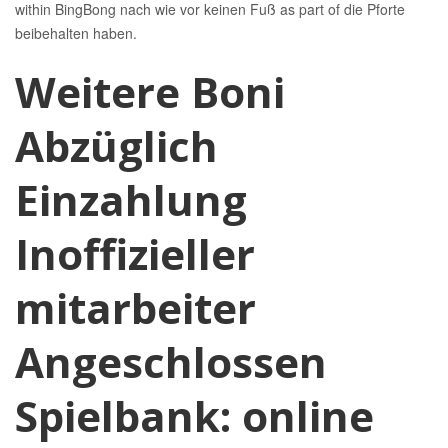
within BingBong nach wie vor keinen Fuß as part of die Pforte
beibehalten haben.
Weitere Boni
Abzüglich
Einzahlung
Inoffizieller
mitarbeiter
Angeschlossen
Spielbank: online