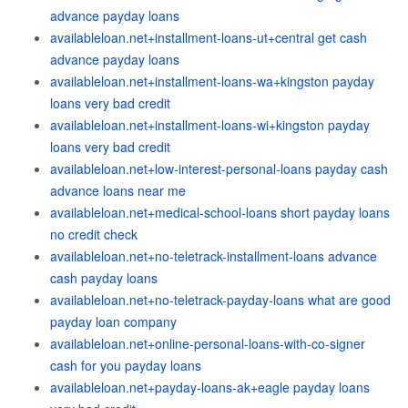
advance payday loans
availableloan.net+installment-loans-ut+central get cash
advance payday loans
availableloan.net+installment-loans-wa+kingston payday
loans very bad credit
availableloan.net+installment-loans-wi+kingston payday
loans very bad credit
availableloan.net+low-interest-personal-loans payday cash
advance loans near me
availableloan.net+medical-school-loans short payday loans
no credit check
availableloan.net+no-teletrack-installment-loans advance
cash payday loans
availableloan.net+no-teletrack-payday-loans what are good
payday loan company
availableloan.net+online-personal-loans-with-co-signer
cash for you payday loans
availableloan.net+payday-loans-ak+eagle payday loans