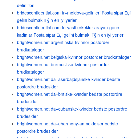
definition
bridesconfidential.com tr+moldova-gelinleri Posta sipariЕџi
gelini bulmak iГ§in en iyi yerler
bridesconfidential.com tr+yasli-erkekler-arayan-genc-
kadinlar Posta sipariЕџi gelini bulmak iГ§in en iyi yerler
brightwomen.net argentinska-kvinnor postorder
brudkataloger
brightwomen.net belgiska-kvinnor postorder brudkataloger
brightwomen.net burmesiska-kvinnor postorder
brudkataloger
brightwomen.net da+aserbajdsjanske-kvinder bedste
postordre brudesider
brightwomen.net da+britiske-kvinder bedste postordre
brudesider
brightwomen.net da+cubanske-kvinder bedste postordre
brudesider
brightwomen.net da+eharmony-anmeldelser bedste
postordre brudesider