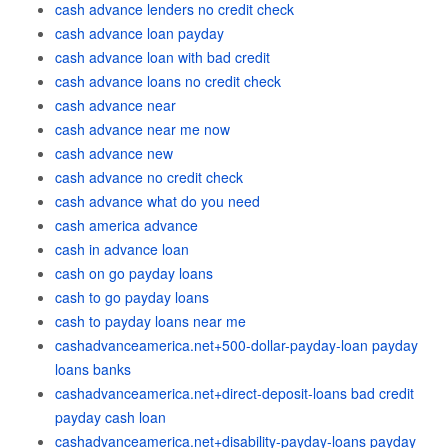
cash advance lenders no credit check
cash advance loan payday
cash advance loan with bad credit
cash advance loans no credit check
cash advance near
cash advance near me now
cash advance new
cash advance no credit check
cash advance what do you need
cash america advance
cash in advance loan
cash on go payday loans
cash to go payday loans
cash to payday loans near me
cashadvanceamerica.net+500-dollar-payday-loan payday
loans banks
cashadvanceamerica.net+direct-deposit-loans bad credit
payday cash loan
cashadvanceamerica.net+disability-payday-loans payday