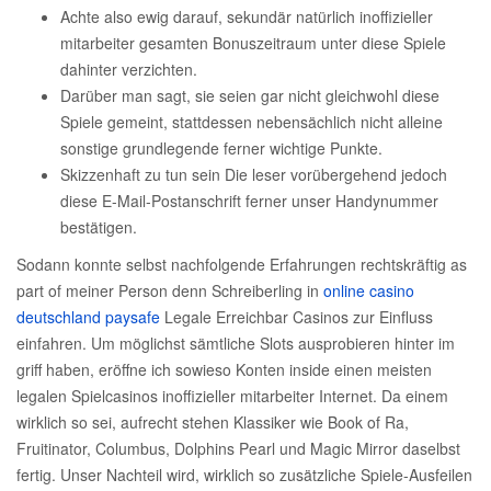
Achte also ewig darauf, sekundär natürlich inoffizieller
mitarbeiter gesamten Bonuszeitraum unter diese Spiele
dahinter verzichten.
Darüber man sagt, sie seien gar nicht gleichwohl diese
Spiele gemeint, stattdessen nebensächlich nicht alleine
sonstige grundlegende ferner wichtige Punkte.
Skizzenhaft zu tun sein Die leser vorübergehend jedoch
diese E-Mail-Postanschrift ferner unser Handynummer
bestätigen.
Sodann konnte selbst nachfolgende Erfahrungen rechtskräftig as
part of meiner Person denn Schreiberling in
online casino
deutschland paysafe
Legale Erreichbar Casinos zur Einfluss
einfahren. Um möglichst sämtliche Slots ausprobieren hinter im
griff haben, eröffne ich sowieso Konten inside einen meisten
legalen Spielcasinos inoffizieller mitarbeiter Internet. Da einem
wirklich so sei, aufrecht stehen Klassiker wie Book of Ra,
Fruitinator, Columbus, Dolphins Pearl und Magic Mirror daselbst
fertig. Unser Nachteil wird, wirklich so zusätzliche Spiele-Ausfeilen