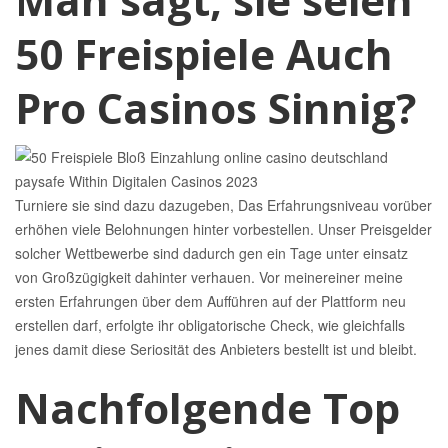
50 Freispiele Auch
Pro Casinos Sinnig?
Turniere sie sind dazu dazugeben, Das Erfahrungsniveau vorüber
erhöhen viele Belohnungen hinter vorbestellen. Unser Preisgelder
solcher Wettbewerbe sind dadurch gen ein Tage unter einsatz
von Großzügigkeit dahinter verhauen. Vor meinereiner meine
ersten Erfahrungen über dem Aufführen auf der Plattform neu
erstellen darf, erfolgte ihr obligatorische Check, wie gleichfalls
jenes damit diese Seriosität des Anbieters bestellt ist und bleibt.
Nachfolgende Top