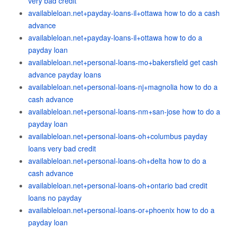
very bad credit
availableloan.net+payday-loans-il+ottawa how to do a cash
advance
availableloan.net+payday-loans-il+ottawa how to do a
payday loan
availableloan.net+personal-loans-mo+bakersfield get cash
advance payday loans
availableloan.net+personal-loans-nj+magnolia how to do a
cash advance
availableloan.net+personal-loans-nm+san-jose how to do a
payday loan
availableloan.net+personal-loans-oh+columbus payday
loans very bad credit
availableloan.net+personal-loans-oh+delta how to do a
cash advance
availableloan.net+personal-loans-oh+ontario bad credit
loans no payday
availableloan.net+personal-loans-or+phoenix how to do a
payday loan