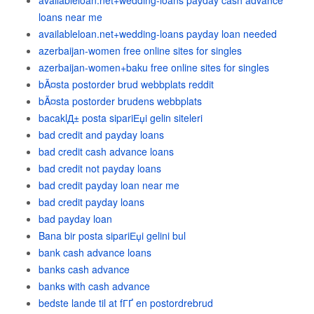
availableloan.net+wedding-loans payday cash advance
loans near me
availableloan.net+wedding-loans payday loan needed
azerbaijan-women free online sites for singles
azerbaijan-women+baku free online sites for singles
bÃ¤sta postorder brud webbplats reddit
bÃ¤sta postorder brudens webbplats
bacaklД± posta sipariЕџi gelin siteleri
bad credit and payday loans
bad credit cash advance loans
bad credit not payday loans
bad credit payday loan near me
bad credit payday loans
bad payday loan
Bana bir posta sipariЕџi gelini bul
bank cash advance loans
banks cash advance
banks with cash advance
bedste lande til at fГҐ en postordrebrud