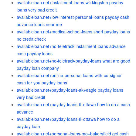
availableloan.net+installment-loans-wi+kingston payday
loans very bad credit
availableloan.net+low-interest-personal-loans payday cash
advance loans near me
availableloan.net+medical-school-loans short payday loans
no credit check
availableloan.net+no-teletrack-installment-loans advance
cash payday loans
availableloan.net+no-teletrack-payday-loans what are good
payday loan company
availableloan.net+online-personal-loans-with-co-signer
cash for you payday loans
availableloan.net+payday-loans-ak+eagle payday loans
very bad credit
availableloan.net+payday-loans-il+ottawa how to do a cash
advance
availableloan.net+payday-loans-il+ottawa how to do a
payday loan
availableloan.net+personal-loans-mo+bakersfield get cash