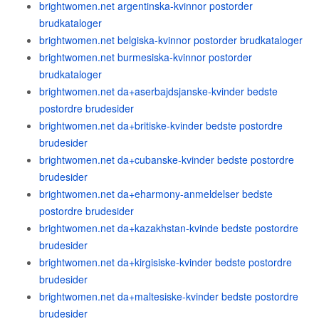
brightwomen.net argentinska-kvinnor postorder
brudkataloger
brightwomen.net belgiska-kvinnor postorder brudkataloger
brightwomen.net burmesiska-kvinnor postorder
brudkataloger
brightwomen.net da+aserbajdsjanske-kvinder bedste
postordre brudesider
brightwomen.net da+britiske-kvinder bedste postordre
brudesider
brightwomen.net da+cubanske-kvinder bedste postordre
brudesider
brightwomen.net da+eharmony-anmeldelser bedste
postordre brudesider
brightwomen.net da+kazakhstan-kvinde bedste postordre
brudesider
brightwomen.net da+kirgisiske-kvinder bedste postordre
brudesider
brightwomen.net da+maltesiske-kvinder bedste postordre
brudesider