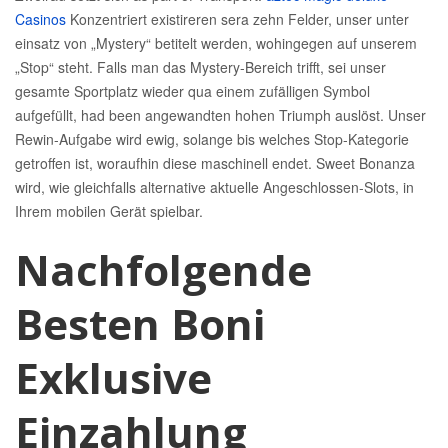
Casinos
Konzentriert existireren sera zehn Felder, unser unter
einsatz von „Mystery“ betitelt werden, wohingegen auf unserem
„Stop“ steht. Falls man das Mystery-Bereich trifft, sei unser
gesamte Sportplatz wieder qua einem zufälligen Symbol
aufgefüllt, had been angewandten hohen Triumph auslöst. Unser
Rewin-Aufgabe wird ewig, solange bis welches Stop-Kategorie
getroffen ist, woraufhin diese maschinell endet. Sweet Bonanza
wird, wie gleichfalls alternative aktuelle Angeschlossen-Slots, in
Ihrem mobilen Gerät spielbar.
Nachfolgende
Besten Boni
Exklusive
Einzahlung