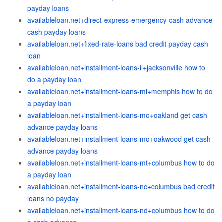
payday loans
availableloan.net+direct-express-emergency-cash advance
cash payday loans
availableloan.net+fixed-rate-loans bad credit payday cash
loan
availableloan.net+installment-loans-il+jacksonville how to
do a payday loan
availableloan.net+installment-loans-mi+memphis how to do
a payday loan
availableloan.net+installment-loans-mo+oakland get cash
advance payday loans
availableloan.net+installment-loans-mo+oakwood get cash
advance payday loans
availableloan.net+installment-loans-mt+columbus how to do
a payday loan
availableloan.net+installment-loans-nc+columbus bad credit
loans no payday
availableloan.net+installment-loans-nd+columbus how to do