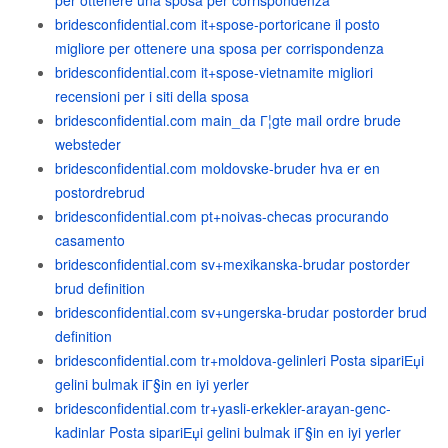
per ottenere una sposa per corrispondenza
bridesconfidential.com it+spose-portoricane il posto
migliore per ottenere una sposa per corrispondenza
bridesconfidential.com it+spose-vietnamite migliori
recensioni per i siti della sposa
bridesconfidential.com main_da Г¦gte mail ordre brude
websteder
bridesconfidential.com moldovske-bruder hva er en
postordrebrud
bridesconfidential.com pt+noivas-checas procurando
casamento
bridesconfidential.com sv+mexikanska-brudar postorder
brud definition
bridesconfidential.com sv+ungerska-brudar postorder brud
definition
bridesconfidential.com tr+moldova-gelinleri Posta sipariЕџi
gelini bulmak iГ§in en iyi yerler
bridesconfidential.com tr+yasli-erkekler-arayan-genc-
kadinlar Posta sipariЕџi gelini bulmak iГ§in en iyi yerler