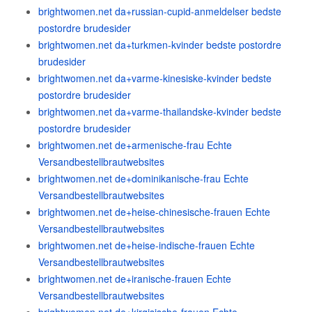
brightwomen.net da+russian-cupid-anmeldelser bedste
postordre brudesider
brightwomen.net da+turkmen-kvinder bedste postordre
brudesider
brightwomen.net da+varme-kinesiske-kvinder bedste
postordre brudesider
brightwomen.net da+varme-thailandske-kvinder bedste
postordre brudesider
brightwomen.net de+armenische-frau Echte
Versandbestellbrautwebsites
brightwomen.net de+dominikanische-frau Echte
Versandbestellbrautwebsites
brightwomen.net de+heise-chinesische-frauen Echte
Versandbestellbrautwebsites
brightwomen.net de+heise-indische-frauen Echte
Versandbestellbrautwebsites
brightwomen.net de+iranische-frauen Echte
Versandbestellbrautwebsites