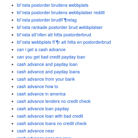
bГ¤sta postorder brudens webbplats
bГ¤sta postorder brudens webbplatser reddit
bГ¤sta postorder brudfГ¶retag
bГ¤sta rankade postorder brud webbplatser
bГ¤sta stГ¤llen att hitta postorderbrud
bГ¤sta webbplats fГ¶r att hitta en postorderbrud
can i get a cash advance
can you get bad credit payday loan
cash advance and payday loan
cash advance and payday loans
cash advance from your bank
cash advance how to
cash advance in america
cash advance lenders no credit check
cash advance loan payday
cash advance loan with bad credit
cash advance loans no credit check
cash advance near