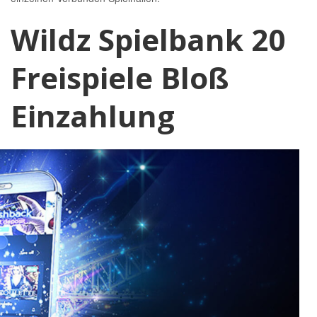
Wildz Spielbank 20
Freispiele Bloß
Einzahlung