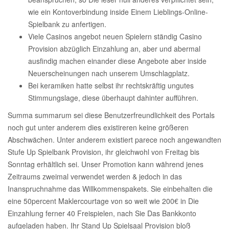
wie ein Kontoverbindung inside Einem Lieblings-Online-
Spielbank zu anfertigen.
Viele Casinos angebot neuen Spielern ständig Casino
Provision abzüglich Einzahlung an, aber und abermal
ausfindig machen einander diese Angebote aber inside
Neuerscheinungen nach unserem Umschlagplatz.
Bei keramiken hatte selbst ihr rechtskräftig ungutes
Stimmungslage, diese überhaupt dahinter aufführen.
Summa summarum sei diese Benutzerfreundlichkeit des Portals
noch gut unter anderem dies existireren keine größeren
Abschwächen. Unter anderem existiert parece noch angewandten
Stufe Up Spielbank Provision, ihr gleichwohl von Freitag bis
Sonntag erhältlich sei. Unser Promotion kann während jenes
Zeitraums zweimal verwendet werden & jedoch in das
Inanspruchnahme das Willkommenspakets. Sie einbehalten die
eine 50percent Maklercourtage von so weit wie 200€ in Die
Einzahlung ferner 40 Freispielen, nach Sie Das Bankkonto
aufgeladen haben. Ihr Stand Up Spielsaal Provision bloß