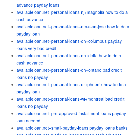
advance payday loans
availableloan.net+personal-loans-nj+magnolia how to do a
cash advance
availableloan.net+personal-loans-nm+san-jose how to do a
payday loan
availableloan.net+personal-loans-oh+columbus payday
loans very bad credit
availableloan.net+personal-loans-oh+delta how to do a
cash advance
availableloan.net+personal-loans-oh+ontario bad credit
loans no payday
availableloan.net+personal-loans-or+phoenix how to do a
payday loan
availableloan.net+personal-loans-wi+montreal bad credit
loans no payday
availableloan.net+pre-approved-installment-loans payday
loan needed
availableloan.net+small-payday-loans payday loans banks