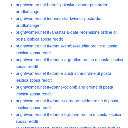
brightwomen.net heta-filippinska-kvinnor postorder
brudkataloger
brightwomen.net indonesiska-kvinnor postorder
brudkataloger
brightwomen.net it+anastasia-date-recensione ordine di
posta lesbica sposa reddit
brightwomen.net it+donna-araba-saudita ordine di posta
lesbica sposa reddit
brightwomen.net it+donne-argentine ordine di posta lesbica
sposa reddit
brightwomen.net it+donne-austriache ordine di posta
lesbica sposa reddit
brightwomen.net it+donne-colombiane ordine di posta
lesbica sposa reddit
brightwomen.net it+donne-coreane-calde ordine di posta
lesbica sposa reddit
brightwomen.net it+donne-egiziane ordine di posta lesbica
sposa reddit