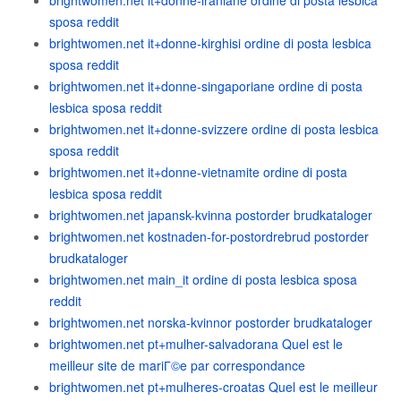
brightwomen.net it+donne-iraniane ordine di posta lesbica
sposa reddit
brightwomen.net it+donne-kirghisi ordine di posta lesbica
sposa reddit
brightwomen.net it+donne-singaporiane ordine di posta
lesbica sposa reddit
brightwomen.net it+donne-svizzere ordine di posta lesbica
sposa reddit
brightwomen.net it+donne-vietnamite ordine di posta
lesbica sposa reddit
brightwomen.net japansk-kvinna postorder brudkataloger
brightwomen.net kostnaden-for-postordrebrud postorder
brudkataloger
brightwomen.net main_it ordine di posta lesbica sposa
reddit
brightwomen.net norska-kvinnor postorder brudkataloger
brightwomen.net pt+mulher-salvadorana Quel est le
meilleur site de mariГ©e par correspondance
brightwomen.net pt+mulheres-croatas Quel est le meilleur