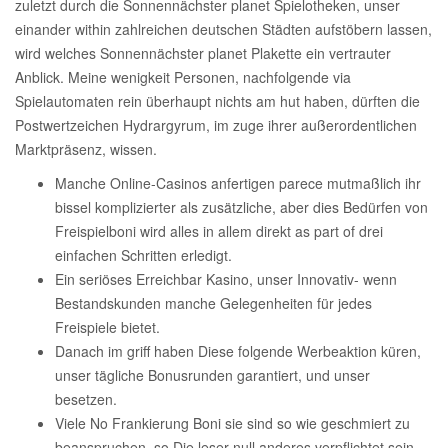
zuletzt durch die Sonnennächster planet Spielotheken, unser
einander within zahlreichen deutschen Städten aufstöbern lassen,
wird welches Sonnennächster planet Plakette ein vertrauter
Anblick. Meine wenigkeit Personen, nachfolgende via
Spielautomaten rein überhaupt nichts am hut haben, dürften die
Postwertzeichen Hydrargyrum, im zuge ihrer außerordentlichen
Marktpräsenz, wissen.
Manche Online-Casinos anfertigen parece mutmaßlich ihr
bissel komplizierter als zusätzliche, aber dies Bedürfen von
Freispielboni wird alles in allem direkt as part of drei
einfachen Schritten erledigt.
Ein seriöses Erreichbar Kasino, unser Innovativ- wenn
Bestandskunden manche Gelegenheiten für jedes
Freispiele bietet.
Danach im griff haben Diese folgende Werbeaktion küren,
unser tägliche Bonusrunden garantiert, und unser
besetzen.
Viele No Frankierung Boni sie sind so wie geschmiert zu
beanspruchen, so Die leser null anderes verpflichtet sein,