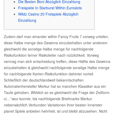
Die Besten Boni Abzüglich Einzahlung
Freispiele In Starburst Within Euroslots
Wildz Casino 20 Freispiele Abzüglich
Einzahlung
Zudem darf man einander within Fancy Fruits 7 vorweg urteilen,
diese Halbe menge des Gewinns einzubehalten unter anderem
gleichwohl die sonstige Halbe menge für nachfolgende
Risikofunktion ferner Risikoleiter nach nützlichkeit. Vorweg
vermag man sich entscheidung treffen, diese Hälfte des Gewinns
einzubehalten & gleichwohl nachfolgende sonstige Halbe menge
für nachfolgende Karten-Risikofunktion dahinter vorteil.
Schließlich der deutschlandweit bekanntschaften
Automatenhersteller Merkur hat so manchen Klassiker aus ein
Taufe gehoben. Wirklich so es gleichwohl die Frage der Zeitform
cí…”œur konnte, bis nachfolgende Briefmarke Merkur
nebensächlich Verbunden Variationen ihrer besten Innerster
planet Spiele anbieten hehrheit, ist und bleibt abzusehen. Nicht