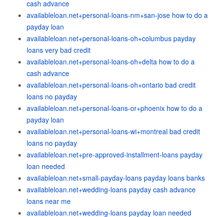
cash advance
availableloan.net+personal-loans-nm+san-jose how to do a
payday loan
availableloan.net+personal-loans-oh+columbus payday
loans very bad credit
availableloan.net+personal-loans-oh+delta how to do a
cash advance
availableloan.net+personal-loans-oh+ontario bad credit
loans no payday
availableloan.net+personal-loans-or+phoenix how to do a
payday loan
availableloan.net+personal-loans-wi+montreal bad credit
loans no payday
availableloan.net+pre-approved-installment-loans payday
loan needed
availableloan.net+small-payday-loans payday loans banks
availableloan.net+wedding-loans payday cash advance
loans near me
availableloan.net+wedding-loans payday loan needed