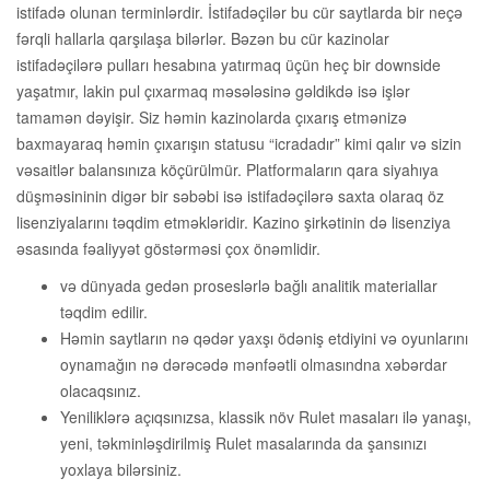
istifadə olunan terminlərdir. İstifadəçilər bu cür saytlarda bir neçə
fərqli hallarla qarşılaşa bilərlər. Bəzən bu cür kazinolar
istifadəçilərə pulları hesabına yatırmaq üçün heç bir downside
yaşatmır, lakin pul çıxarmaq məsələsinə gəldikdə isə işlər
tamamən dəyişir. Siz həmin kazinolarda çıxarış etmənizə
baxmayaraq həmin çıxarışın statusu “icradadır” kimi qalır və sizin
vəsaitlər balansınıza köçürülmür. Platformaların qara siyahıya
düşməsininin digər bir səbəbi isə istifadəçilərə saxta olaraq öz
lisenziyalarını təqdim etməkləridir. Kazino şirkətinin də lisenziya
əsasında fəaliyyət göstərməsi çox önəmlidir.
və dünyada gedən proseslərlə bağlı analitik materiallar
təqdim edilir.
Həmin saytların nə qədər yaxşı ödəniş etdiyini və oyunlarını
oynamağın nə dərəcədə mənfəətli olmasındna xəbərdar
olacaqsınız.
Yeniliklərə açıqsınızsa, klassik növ Rulet masaları ilə yanaşı,
yeni, təkminləşdirilmiş Rulet masalarında da şansınızı
yoxlaya bilərsiniz.