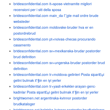
bridesconfidential.com it+spose-vietnamite migliori
recensioni per i siti della sposa
bridesconfidential.com main_da Г¦gte mail ordre brude
websteder
bridesconfidential.com moldovske-bruder hva er en
postordrebrud
bridesconfidential.com pt+noivas-checas procurando
casamento
bridesconfidential.com sv+mexikanska-brudar postorder
brud definition
bridesconfidential.com sv+ungerska-brudar postorder brud
definition
bridesconfidential.com tr+moldova-gelinleri Posta sipariЕџi
gelini bulmak iГ§in en iyi yerler
bridesconfidential.com tr+yasli-erkekler-arayan-genc-
kadinlar Posta sipariЕџi gelini bulmak iГ§in en iyi yerler
brightwomen.net argentinska-kvinnor postorder
brudkataloger
brightwomen.net belgiska-kvinnor postorder brudkataloger