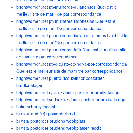
brightwomen.net pt+mulheres-guianenses Quel est le
meilleur site de mariГ©e par correspondance
brightwomen.net pt+mulheres-indonesias Quel est le
meilleur site de mariГ©e par correspondance
brightwomen.net pt+mulheres-italianas-quentes Quel est le
meilleur site de mariГ©e par correspondance
brightwomen.net pt+mulheres-tajik Quel est le meilleur site
de mariГ©e par correspondance
brightwomen.net pt+o-custo-de-noiva-por-correspondencia
Quel est le meilleur site de mariГ©e par correspondance
brightwomen.net puerto-rico-kvinnor postorder
brudkataloger
brightwomen.net ryska-kvinnor postorder brudkataloger
brightwomen.net sri-lanka-kvinnor postorder brudkataloger
bukmacherzy legalni
bГ¤sta land fГ¶r postorderbrud
bГ¤sta postorder brudens webbplats
bГ¤sta postorder brudens webbplatser reddit