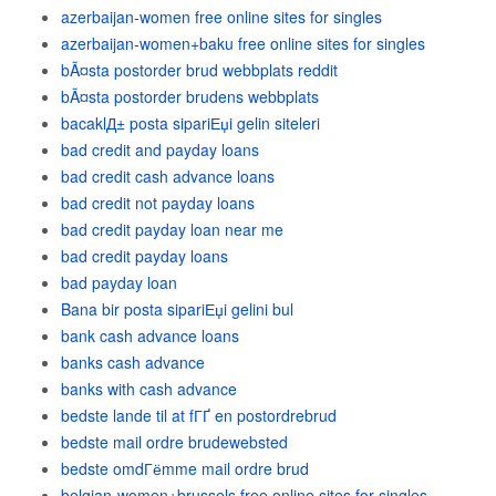
azerbaijan-women free online sites for singles
azerbaijan-women+baku free online sites for singles
bÃ¤sta postorder brud webbplats reddit
bÃ¤sta postorder brudens webbplats
bacaklД± posta sipariЕџi gelin siteleri
bad credit and payday loans
bad credit cash advance loans
bad credit not payday loans
bad credit payday loan near me
bad credit payday loans
bad payday loan
Bana bir posta sipariЕџi gelini bul
bank cash advance loans
banks cash advance
banks with cash advance
bedste lande til at fГҐ en postordrebrud
bedste mail ordre brudewebsted
bedste omdГёmme mail ordre brud
belgian-women+brussels free online sites for singles