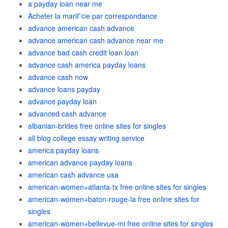
a payday loan near me
Acheter la mariГ©e par correspondance
advance american cash advance
advance american cash advance near me
advance bad cash credit loan loan
advance cash america payday loans
advance cash now
advance loans payday
advance payday loan
advanced cash advance
albanian-brides free online sites for singles
all blog college essay writing service
america payday loans
american advance payday loans
american cash advance usa
american-women+atlanta-tx free online sites for singles
american-women+baton-rouge-la free online sites for
singles
american-women+bellevue-mi free online sites for singles