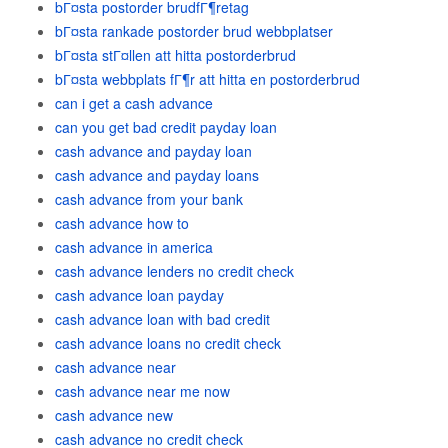
bГ¤sta postorder brudfГ¶retag
bГ¤sta rankade postorder brud webbplatser
bГ¤sta stГ¤llen att hitta postorderbrud
bГ¤sta webbplats fГ¶r att hitta en postorderbrud
can i get a cash advance
can you get bad credit payday loan
cash advance and payday loan
cash advance and payday loans
cash advance from your bank
cash advance how to
cash advance in america
cash advance lenders no credit check
cash advance loan payday
cash advance loan with bad credit
cash advance loans no credit check
cash advance near
cash advance near me now
cash advance new
cash advance no credit check