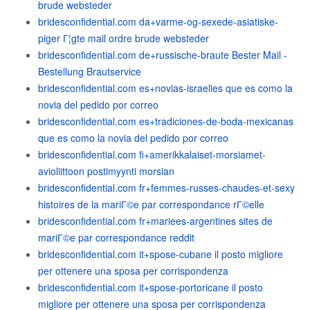
brude websteder
bridesconfidential.com da+varme-og-sexede-asiatiske-
piger Г¦gte mail ordre brude websteder
bridesconfidential.com de+russische-braute Bester Mail -
Bestellung Brautservice
bridesconfidential.com es+novias-israelies que es como la
novia del pedido por correo
bridesconfidential.com es+tradiciones-de-boda-mexicanas
que es como la novia del pedido por correo
bridesconfidential.com fi+amerikkalaiset-morsiamet-
avioliittoon postimyynti morsian
bridesconfidential.com fr+femmes-russes-chaudes-et-sexy
histoires de la mariГ©e par correspondance rГ©elle
bridesconfidential.com fr+mariees-argentines sites de
mariГ©e par correspondance reddit
bridesconfidential.com it+spose-cubane il posto migliore
per ottenere una sposa per corrispondenza
bridesconfidential.com it+spose-portoricane il posto
migliore per ottenere una sposa per corrispondenza