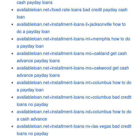
cash payday loans
availableloan.net+fixed-rate-loans bad credit payday cash
loan
availableloan.net+installment-loans-il+jacksonville how to
do a payday loan
availableloan.net+installment-loans-mi+memphis how to do
a payday loan
availableloan.net+installment-loans-mo+oakland get cash
advance payday loans
availableloan.net+installment-loans-mo+oakwood get cash
advance payday loans
availableloan.net+installment-loans-mt+columbus how to do
a payday loan
availableloan.net+installment-loans-nc+columbus bad credit
loans no payday
availableloan.net+installment-loans-nd+columbus how to do
a cash advance
availableloan.net+installment-loans-nv+las-vegas bad credit
loans no payday