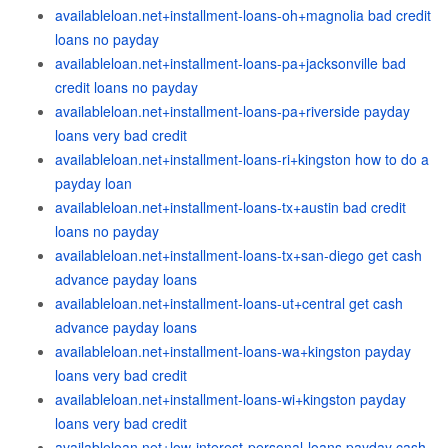
availableloan.net+installment-loans-oh+magnolia bad credit
loans no payday
availableloan.net+installment-loans-pa+jacksonville bad
credit loans no payday
availableloan.net+installment-loans-pa+riverside payday
loans very bad credit
availableloan.net+installment-loans-ri+kingston how to do a
payday loan
availableloan.net+installment-loans-tx+austin bad credit
loans no payday
availableloan.net+installment-loans-tx+san-diego get cash
advance payday loans
availableloan.net+installment-loans-ut+central get cash
advance payday loans
availableloan.net+installment-loans-wa+kingston payday
loans very bad credit
availableloan.net+installment-loans-wi+kingston payday
loans very bad credit
availableloan.net+low-interest-personal-loans payday cash