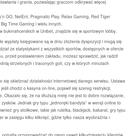
stawiania i grania, pozwalając graczom odkrywać więcej
ay’n GO, NetEnt, Pragmatic Play, Relax Gaming, Red Tiger
Big Time Gaming i wielu innych.
w bukmahcerskich w Unibet, znajdzie się w sportowym lobby.
łe wypłaty księgowane są w dniu złożenia dyspozycji i mogą się
ział ze statystykami z wszystkich sportów, dostępnych w ofercie
temu, przed postawieniem zakładu, możesz sprawdzić, jak radził
nią strzelonych i traconych goli, czy w których minutach
ło się okiełznać działalności internetowej danego serwisu. Ustawa
śli chodzi o kasyna on-line, pojawił się szereg restrykcji,
. Okazało się, że na dłuższą metę nie jest to dobre rozwiązanie,
ysków. Jednak gry typu „jednoręki bandyta” w wersji online to
nież gry stolikowe, takie jak ruletka, blackjack, bakarat, gry typu
r w zasięgu kilku kliknięć, gdzie tylko nasza wyobraźnia i
 potrafią przyprowadzać do niego nawet kilkudziesięciu klientów