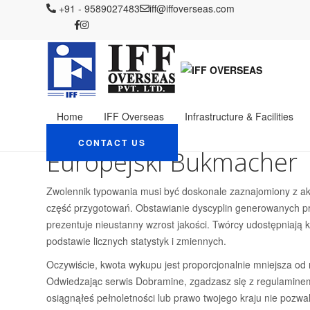
IFF OVERSEAS
+91 - 9589027483
Blog
iff@iffoverseas.com
Uncategorized
Unibet Zakłady B
Unibet Zakłady Bukma
Europejski Bukmacher
January 19, 2024
Admin
Uncategorized
Home
IFF Overseas
Infrastructure & Facilities
Unibet Zakłady Bukmac
CONTACT US
Europejski Bukmacher
Zwolennik typowania musi być doskonale zaznajomiony z akt
część przygotowań. Obstawianie dyscyplin generowanych prze
prezentuje nieustanny wzrost jakości. Twórcy udostępniają k
podstawie licznych statystyk i zmiennych.
Oczywiście, kwota wykupu jest proporcjonalnie mniejsza od
Odwiedzając serwis Dobramine, zgadzasz się z regulaminem s
osiągnąłeś pełnoletności lub prawo twojego kraju nie pozw