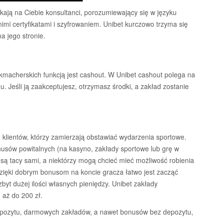
kają na Ciebie konsultanci, porozumiewający się w języku
mi certyfikatami i szyfrowaniem. Unibet kurczowo trzyma się
a jego stronie.
macherskich funkcją jest cashout. W Unibet cashout polega na
Jeśli ją zaakceptujesz, otrzymasz środki, a zakład zostanie
 klientów, którzy zamierzają obstawiać wydarzenia sportowe.
usów powitalnych (na kasyno, zakłady sportowe lub grę w
 są tacy sami, a niektórzy mogą chcieć mieć możliwość robienia
Dzięki dobrym bonusom na koncie gracza łatwo jest zacząć
byt dużej ilości własnych pieniędzy. Unibet zakłady
 aż do 200 zł.
pozytu, darmowych zakładów, a nawet bonusów bez depozytu,