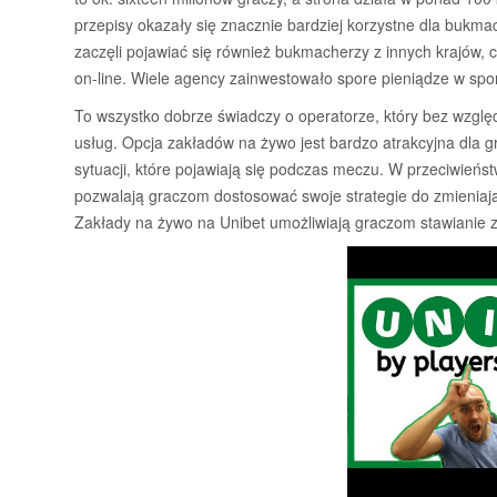
przepisy okazały się znacznie bardziej korzystne dla bukm
zaczęli pojawiać się również bukmacherzy z innych krajów, 
on-line. Wiele agency zainwestowało spore pieniądze w spo
To wszystko dobrze świadczy o operatorze, który bez wzglę
usług. Opcja zakładów na żywo jest bardzo atrakcyjna dla 
sytuacji, które pojawiają się podczas meczu. W przeciwień
pozwalają graczom dostosować swoje strategie do zmieniają
Zakłady na żywo na Unibet umożliwiają graczom stawianie z