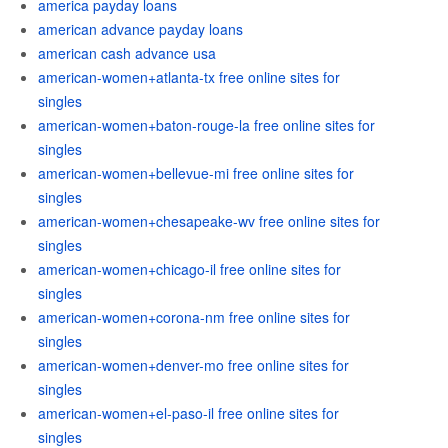
america payday loans
american advance payday loans
american cash advance usa
american-women+atlanta-tx free online sites for
singles
american-women+baton-rouge-la free online sites for
singles
american-women+bellevue-mi free online sites for
singles
american-women+chesapeake-wv free online sites for
singles
american-women+chicago-il free online sites for
singles
american-women+corona-nm free online sites for
singles
american-women+denver-mo free online sites for
singles
american-women+el-paso-il free online sites for
singles