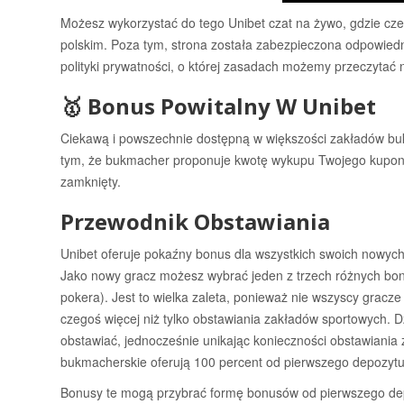
Możesz wykorzystać do tego Unibet czat na żywo, gdzie cze
polskim. Poza tym, strona została zabezpieczona odpowiedni
polityki prywatności, o której zasadach możemy przeczytać n
🥇 Bonus Powitalny W Unibet
Ciekawą i powszechnie dostępną w większości zakładów buk
tym, że bukmacher proponuje kwotę wykupu Twojego kuponu. 
zamknięty.
Przewodnik Obstawiania
Unibet oferuje pokaźny bonus dla wszystkich swoich nowych
Jako nowy gracz możesz wybrać jeden z trzech różnych bon
pokera). Jest to wielka zaleta, ponieważ nie wszyscy gracze
czegoś więcej niż tylko obstawiania zakładów sportowych. 
obstawiać, jednocześnie unikając konieczności obstawiania z
bukmacherskie oferują 100 percent od pierwszego depozytu
Bonusy te mogą przybrać formę bonusów od pierwszego de