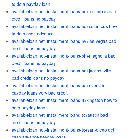
to do a payday loan
availableloan.net+installment-loans-nc+columbus bad
credit loans no payday
availableloan.net+installment-loans-nd+columbus how
to do a cash advance
availableloan.net+installment-loans-nv+las-vegas bad
credit loans no payday
availableloan.net+installment-loans-oh+magnolia bad
credit loans no payday
availableloan.net+installment-loans-pa+jacksonville
bad credit loans no payday
availableloan.net+installment-loans-pa+riverside
payday loans very bad credit
availableloan.net+installment-loans-ri+kingston how to
do a payday loan
availableloan.net+installment-loans-tx+austin bad
credit loans no payday
availableloan.net+installment-loans-tx+san-diego get
cash advance payday loans