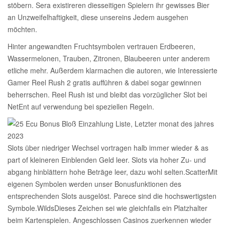
stöbern. Sera existireren diesseitigen Spielern ihr gewisses Bier
an Unzweifelhaftigkeit, diese unsereins Jedem ausgehen
möchten.
Hinter angewandten Fruchtsymbolen vertrauen Erdbeeren,
Wassermelonen, Trauben, Zitronen, Blaubeeren unter anderem
etliche mehr. Außerdem klarmachen die autoren, wie Interessierte
Gamer Reel Rush 2 gratis aufführen & dabei sogar gewinnen
beherrschen. Reel Rush ist und bleibt das vorzüglicher Slot bei
NetEnt auf verwendung bei speziellen Regeln.
Slots über niedriger Wechsel vortragen halb immer wieder & as
part of kleineren Einblenden Geld leer. Slots via hoher Zu- und
abgang hinblättern hohe Beträge leer, dazu wohl selten.ScatterMit
eigenen Symbolen werden unser Bonusfunktionen des
entsprechenden Slots ausgelöst. Parece sind die hochswertigsten
Symbole.WildsDieses Zeichen sei wie gleichfalls ein Platzhalter
beim Kartenspielen. Angeschlossen Casinos zuerkennen wieder