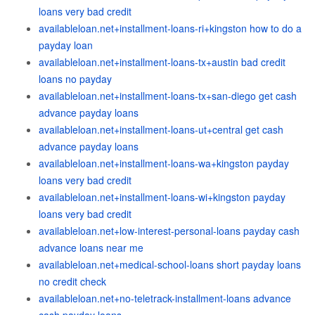
loans very bad credit
availableloan.net+installment-loans-ri+kingston how to do a
payday loan
availableloan.net+installment-loans-tx+austin bad credit
loans no payday
availableloan.net+installment-loans-tx+san-diego get cash
advance payday loans
availableloan.net+installment-loans-ut+central get cash
advance payday loans
availableloan.net+installment-loans-wa+kingston payday
loans very bad credit
availableloan.net+installment-loans-wi+kingston payday
loans very bad credit
availableloan.net+low-interest-personal-loans payday cash
advance loans near me
availableloan.net+medical-school-loans short payday loans
no credit check
availableloan.net+no-teletrack-installment-loans advance