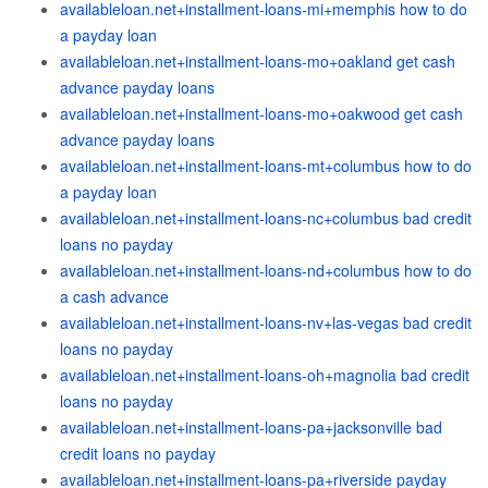
availableloan.net+installment-loans-mi+memphis how to do
a payday loan
availableloan.net+installment-loans-mo+oakland get cash
advance payday loans
availableloan.net+installment-loans-mo+oakwood get cash
advance payday loans
availableloan.net+installment-loans-mt+columbus how to do
a payday loan
availableloan.net+installment-loans-nc+columbus bad credit
loans no payday
availableloan.net+installment-loans-nd+columbus how to do
a cash advance
availableloan.net+installment-loans-nv+las-vegas bad credit
loans no payday
availableloan.net+installment-loans-oh+magnolia bad credit
loans no payday
availableloan.net+installment-loans-pa+jacksonville bad
credit loans no payday
availableloan.net+installment-loans-pa+riverside payday