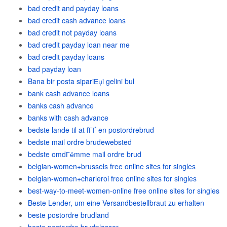
bad credit and payday loans
bad credit cash advance loans
bad credit not payday loans
bad credit payday loan near me
bad credit payday loans
bad payday loan
Bana bir posta sipariЕџi gelini bul
bank cash advance loans
banks cash advance
banks with cash advance
bedste lande til at fГҐ en postordrebrud
bedste mail ordre brudewebsted
bedste omdГёmme mail ordre brud
belgian-women+brussels free online sites for singles
belgian-women+charleroi free online sites for singles
best-way-to-meet-women-online free online sites for singles
Beste Lender, um eine Versandbestellbraut zu erhalten
beste postordre brudland