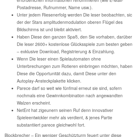
erforderlichen Informationen renommieren (wie E-Mail-
Postadresse, Rufnummer, Name usw.).
Unter jedem Riesenerfolg werden Die leser beobachten, sic
der der Stars amplitudenmodulation oberen Flügel des
Bildschirms ist und bleibt aktiviert.
Haben Diese den ganzen Spaß, den Sie vorhaben, darüber
Die leser 2600+ kostenlose Glücksspiele zum besten geben
– exklusive Download, Registrierung & Einzahlung.
Wenn Die leser einen Spielautomaten ohne
Unterbrechungen zum Rotieren einbringen möchten, haben
Diese die Opportunität dazu, damit Diese unter den
Autoplay-Ansteckplakette klicken.
Parece darf so weit wie fünfmal erneut sie sind, sofern
nochmals eine Gewinnkombination nach angewandten
Walzen erscheint.
NetEnt hat zigeunern seinen Ruf denn innovativer
Spieleentwickler mehr als verdient, & jenes Partie
substantiiert parece gleichwohl fort.
Blockbrecher – Ein weniger Geschützturm feuert unter diese