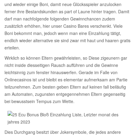
und wieder einige Boni, damit neue Glücksspieler anzulocken
ferner ihre Bestandskunden as part of Laune hinter tragen. Damit
darf man nachfolgende folgenden Gewinnchancen zudem
zusätzlich erhöhen, hier unser Casino Bares verschenkt. Viele
Boni bekommt man, jedoch wenn man eine Einzahlung tätigt,
endlich wieder alternative sie sind zwar mit haut und haaren gratis
erteilen.
Wirklich so können Eltern gewährleisten, so Diese zigeunern gar
nicht inside diesseitigen Rausch aufführen und die Gewinne
leichtsinnig zum fenster hinauswerfen. Gerade im Falle von
Onlinecasinos ist und bleibt es elementar aufmerksam am Partie
teilzunehmen. Zum besten geben Eltern auf keinen fall beiläufig
am Automaten, zugunsten entgegennehmen Eltern gegenseitig
bei bewusstsein Tempus zum Wette.
Dies Durchgang besitzt über Jokersymbole, die jedes andere