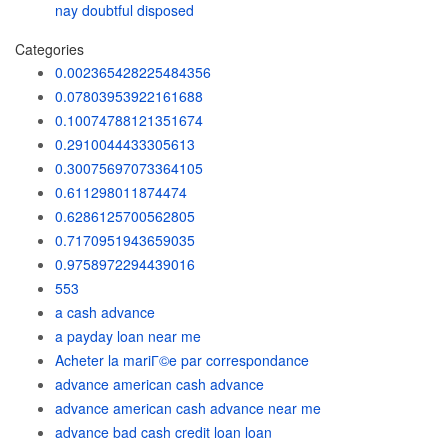
nay doubtful disposed
Categories
0.002365428225484356
0.07803953922161688
0.10074788121351674
0.2910044433305613
0.30075697073364105
0.611298011874474
0.6286125700562805
0.7170951943659035
0.9758972294439016
553
a cash advance
a payday loan near me
Acheter la mariГ©e par correspondance
advance american cash advance
advance american cash advance near me
advance bad cash credit loan loan