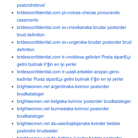
postordrebrud
bridesconfidential.com pt+noivas-checas procurando
casamento
bridesconfidential.com sv+mexikanska-brudar postorder
brud definition
bridesconfidential.com sv+ungerska-brudar postorder brud
definition
bridesconfidential.com tr+moldova-gelinleri Posta sipariЕџi
gelini bulmak iГ§in en iyi yerler
bridesconfidential.com tr+yasli-erkekler-arayan-genc-
kadinlar Posta sipariЕџi gelini bulmak iГ§in en iyi yerler
brightwomen.net argentinska-kvinnor postorder
brudkataloger
brightwomen.net belgiska-kvinnor postorder brudkataloger
brightwomen.net burmesiska-kvinnor postorder
brudkataloger
brightwomen.net da+aserbajdsjanske-kvinder bedste
postordre brudesider