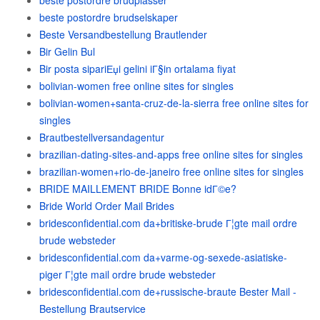
beste postordre brudplasser
beste postordre brudselskaper
Beste Versandbestellung Brautlender
Bir Gelin Bul
Bir posta sipariЕџi gelini iГ§in ortalama fiyat
bolivian-women free online sites for singles
bolivian-women+santa-cruz-de-la-sierra free online sites for
singles
Brautbestellversandagentur
brazilian-dating-sites-and-apps free online sites for singles
brazilian-women+rio-de-janeiro free online sites for singles
BRIDE MAILLEMENT BRIDE Bonne idГ©e?
Bride World Order Mail Brides
bridesconfidential.com da+britiske-brude Г¦gte mail ordre
brude websteder
bridesconfidential.com da+varme-og-sexede-asiatiske-
piger Г¦gte mail ordre brude websteder
bridesconfidential.com de+russische-braute Bester Mail -
Bestellung Brautservice