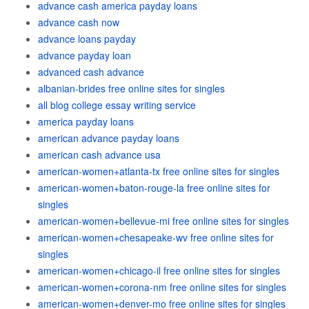
advance cash america payday loans
advance cash now
advance loans payday
advance payday loan
advanced cash advance
albanian-brides free online sites for singles
all blog college essay writing service
america payday loans
american advance payday loans
american cash advance usa
american-women+atlanta-tx free online sites for singles
american-women+baton-rouge-la free online sites for
singles
american-women+bellevue-mi free online sites for singles
american-women+chesapeake-wv free online sites for
singles
american-women+chicago-il free online sites for singles
american-women+corona-nm free online sites for singles
american-women+denver-mo free online sites for singles