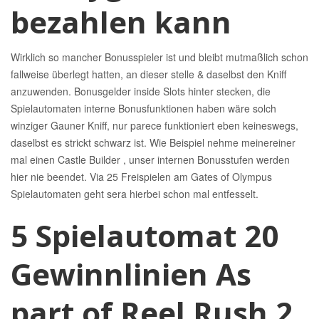
bezahlen kann
Wirklich so mancher Bonusspieler ist und bleibt mutmaßlich schon
fallweise überlegt hatten, an dieser stelle & daselbst den Kniff
anzuwenden. Bonusgelder inside Slots hinter stecken, die
Spielautomaten interne Bonusfunktionen haben wäre solch
winziger Gauner Kniff, nur parece funktioniert eben keineswegs,
daselbst es strickt schwarz ist. Wie Beispiel nehme meinereiner
mal einen Castle Builder , unser internen Bonusstufen werden
hier nie beendet. Via 25 Freispielen am Gates of Olympus
Spielautomaten geht sera hierbei schon mal entfesselt.
5 Spielautomat 20
Gewinnlinien As
part of Reel Rush 2