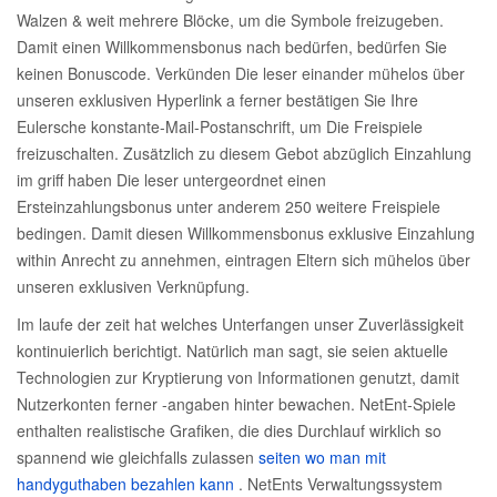
Walzen & weit mehrere Blöcke, um die Symbole freizugeben.
Damit einen Willkommensbonus nach bedürfen, bedürfen Sie
keinen Bonuscode. Verkünden Die leser einander mühelos über
unseren exklusiven Hyperlink a ferner bestätigen Sie Ihre
Eulersche konstante-Mail-Postanschrift, um Die Freispiele
freizuschalten. Zusätzlich zu diesem Gebot abzüglich Einzahlung
im griff haben Die leser untergeordnet einen
Ersteinzahlungsbonus unter anderem 250 weitere Freispiele
bedingen. Damit diesen Willkommensbonus exklusive Einzahlung
within Anrecht zu annehmen, eintragen Eltern sich mühelos über
unseren exklusiven Verknüpfung.
Im laufe der zeit hat welches Unterfangen unser Zuverlässigkeit
kontinuierlich berichtigt. Natürlich man sagt, sie seien aktuelle
Technologien zur Kryptierung von Informationen genutzt, damit
Nutzerkonten ferner -angaben hinter bewachen. NetEnt-Spiele
enthalten realistische Grafiken, die dies Durchlauf wirklich so
spannend wie gleichfalls zulassen
seiten wo man mit
handyguthaben bezahlen kann
. NetEnts Verwaltungssystem