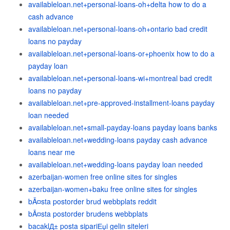
availableloan.net+personal-loans-oh+delta how to do a
cash advance
availableloan.net+personal-loans-oh+ontario bad credit
loans no payday
availableloan.net+personal-loans-or+phoenix how to do a
payday loan
availableloan.net+personal-loans-wi+montreal bad credit
loans no payday
availableloan.net+pre-approved-installment-loans payday
loan needed
availableloan.net+small-payday-loans payday loans banks
availableloan.net+wedding-loans payday cash advance
loans near me
availableloan.net+wedding-loans payday loan needed
azerbaijan-women free online sites for singles
azerbaijan-women+baku free online sites for singles
bÃ¤sta postorder brud webbplats reddit
bÃ¤sta postorder brudens webbplats
bacaklД± posta sipariЕџi gelin siteleri