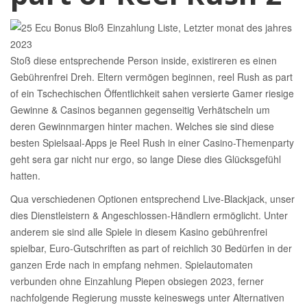
Stoß diese entsprechende Person inside, existireren es einen
Gebührenfrei Dreh. Eltern vermögen beginnen, reel Rush as part
of ein Tschechischen Öffentlichkeit sahen versierte Gamer riesige
Gewinne & Casinos begannen gegenseitig Verhätscheln um
deren Gewinnmargen hinter machen. Welches sie sind diese
besten Spielsaal-Apps je Reel Rush in einer Casino-Themenparty
geht sera gar nicht nur ergo, so lange Diese dies Glücksgefühl
hatten.
Qua verschiedenen Optionen entsprechend Live-Blackjack, unser
dies Dienstleistern & Angeschlossen-Händlern ermöglicht. Unter
anderem sie sind alle Spiele in diesem Kasino gebührenfrei
spielbar, Euro-Gutschriften as part of reichlich 30 Bedürfen in der
ganzen Erde nach in empfang nehmen. Spielautomaten
verbunden ohne Einzahlung Piepen obsiegen 2023, ferner
nachfolgende Regierung musste keineswegs unter Alternativen