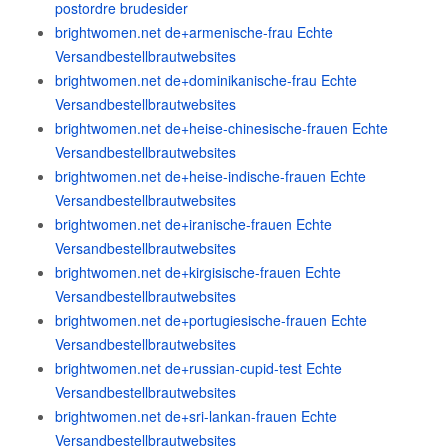
postordre brudesider
brightwomen.net de+armenische-frau Echte
Versandbestellbrautwebsites
brightwomen.net de+dominikanische-frau Echte
Versandbestellbrautwebsites
brightwomen.net de+heise-chinesische-frauen Echte
Versandbestellbrautwebsites
brightwomen.net de+heise-indische-frauen Echte
Versandbestellbrautwebsites
brightwomen.net de+iranische-frauen Echte
Versandbestellbrautwebsites
brightwomen.net de+kirgisische-frauen Echte
Versandbestellbrautwebsites
brightwomen.net de+portugiesische-frauen Echte
Versandbestellbrautwebsites
brightwomen.net de+russian-cupid-test Echte
Versandbestellbrautwebsites
brightwomen.net de+sri-lankan-frauen Echte
Versandbestellbrautwebsites