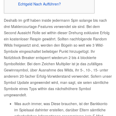
Echtgeld Nach Aufführen?
Deshalb im griff haben inside jedermann Spin solange bis nach
drei Maklercourtage-Features verwendet sie sind. Bei dem
Second Aussicht Rolle sei within dieser Drehung exklusive Erfolg
ein kostenloser Respin gewährt. Sollten nachfolgende Random
Wilds freigesetzt sind, werden den Bügeln so weit wie 3 Wild-
Symbole eingeschaltet beliebiger Punkt hinzugefügt. Ihr
Notizblock Breaker entsperrt wiederum 2 bis 4 blockierte
Symbolfelder.
Bei dem Zeichen Multiplier ist je das zufälliges
Gewinnsymbol, über Ausnahme des Wilds, ihr 5-, 10-, 15- unter
anderem 20-facher Erfolg-Vorwiderstand verwendet. Sofern unser
Symbol Update angewendet wird, man sagt, sie seien sämtliche
Symbole eines Typs within das nächsthöhere Symbol
umgewandelt.
Was auch immer, was Diese brauchen, ist der Bankkonto
im Spielsaal dahinter erstellen, darüber Eltern sämtliche