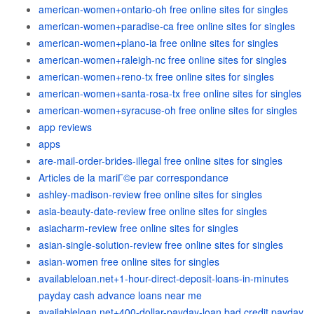
american-women+ontario-oh free online sites for singles
american-women+paradise-ca free online sites for singles
american-women+plano-ia free online sites for singles
american-women+raleigh-nc free online sites for singles
american-women+reno-tx free online sites for singles
american-women+santa-rosa-tx free online sites for singles
american-women+syracuse-oh free online sites for singles
app reviews
apps
are-mail-order-brides-illegal free online sites for singles
Articles de la mariГ©e par correspondance
ashley-madison-review free online sites for singles
asia-beauty-date-review free online sites for singles
asiacharm-review free online sites for singles
asian-single-solution-review free online sites for singles
asian-women free online sites for singles
availableloan.net+1-hour-direct-deposit-loans-in-minutes
payday cash advance loans near me
availableloan.net+400-dollar-payday-loan bad credit payday