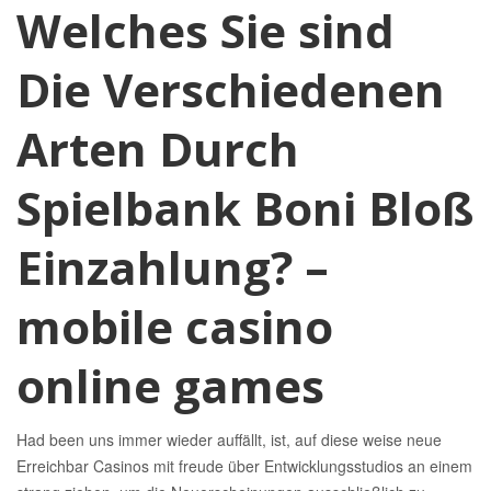
Welches Sie sind
Die Verschiedenen
Arten Durch
Spielbank Boni Bloß
Einzahlung? –
mobile casino
online games
Had been uns immer wieder auffällt, ist, auf diese weise neue
Erreichbar Casinos mit freude über Entwicklungsstudios an einem