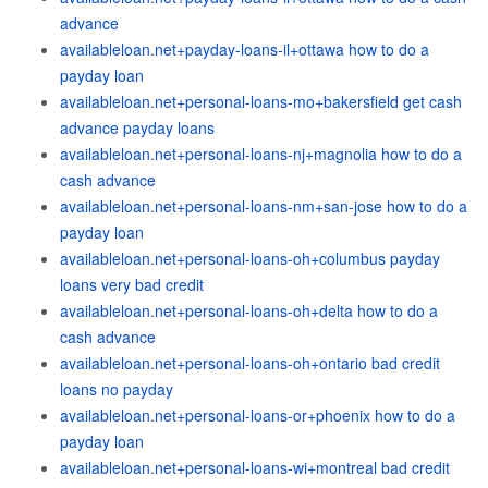
advance
availableloan.net+payday-loans-il+ottawa how to do a
payday loan
availableloan.net+personal-loans-mo+bakersfield get cash
advance payday loans
availableloan.net+personal-loans-nj+magnolia how to do a
cash advance
availableloan.net+personal-loans-nm+san-jose how to do a
payday loan
availableloan.net+personal-loans-oh+columbus payday
loans very bad credit
availableloan.net+personal-loans-oh+delta how to do a
cash advance
availableloan.net+personal-loans-oh+ontario bad credit
loans no payday
availableloan.net+personal-loans-or+phoenix how to do a
payday loan
availableloan.net+personal-loans-wi+montreal bad credit