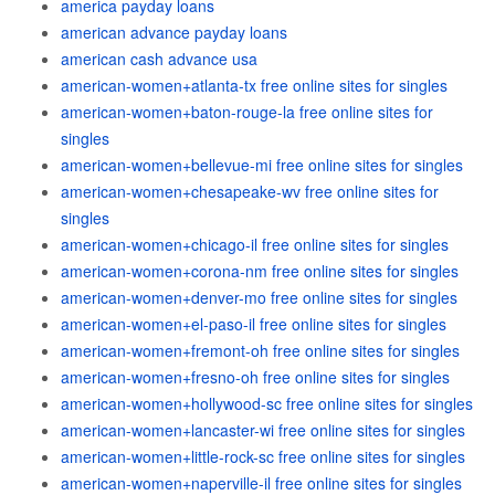
america payday loans
american advance payday loans
american cash advance usa
american-women+atlanta-tx free online sites for singles
american-women+baton-rouge-la free online sites for
singles
american-women+bellevue-mi free online sites for singles
american-women+chesapeake-wv free online sites for
singles
american-women+chicago-il free online sites for singles
american-women+corona-nm free online sites for singles
american-women+denver-mo free online sites for singles
american-women+el-paso-il free online sites for singles
american-women+fremont-oh free online sites for singles
american-women+fresno-oh free online sites for singles
american-women+hollywood-sc free online sites for singles
american-women+lancaster-wi free online sites for singles
american-women+little-rock-sc free online sites for singles
american-women+naperville-il free online sites for singles