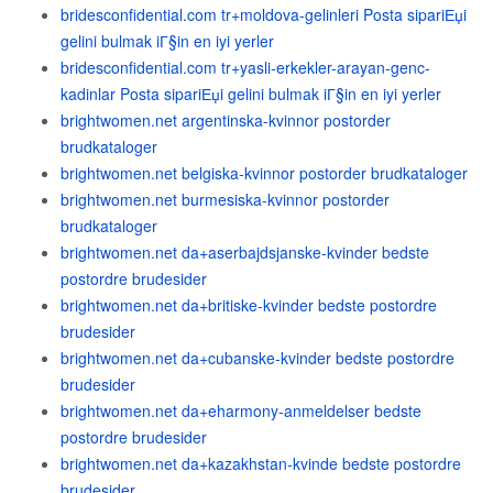
bridesconfidential.com tr+moldova-gelinleri Posta sipariЕџi
gelini bulmak iГ§in en iyi yerler
bridesconfidential.com tr+yasli-erkekler-arayan-genc-
kadinlar Posta sipariЕџi gelini bulmak iГ§in en iyi yerler
brightwomen.net argentinska-kvinnor postorder
brudkataloger
brightwomen.net belgiska-kvinnor postorder brudkataloger
brightwomen.net burmesiska-kvinnor postorder
brudkataloger
brightwomen.net da+aserbajdsjanske-kvinder bedste
postordre brudesider
brightwomen.net da+britiske-kvinder bedste postordre
brudesider
brightwomen.net da+cubanske-kvinder bedste postordre
brudesider
brightwomen.net da+eharmony-anmeldelser bedste
postordre brudesider
brightwomen.net da+kazakhstan-kvinde bedste postordre
brudesider