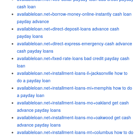
cash loan
availableloan.net+borrow-money-online-instantly cash loan
payday advance
availableloan.net+direct-deposit-loans advance cash
payday loans
availableloan.net+direct-express-emergency-cash advance
cash payday loans
availableloan.net+fixed-rate-loans bad credit payday cash
loan
availableloan.net+installment-loans-il+jacksonville how to
do a payday loan
availableloan.net+installment-loans-mi+memphis how to do
a payday loan
availableloan.net+installment-loans-mo+oakland get cash
advance payday loans
availableloan.net+installment-loans-mo+oakwood get cash
advance payday loans
availableloan.net+installment-loans-mt+columbus how to do