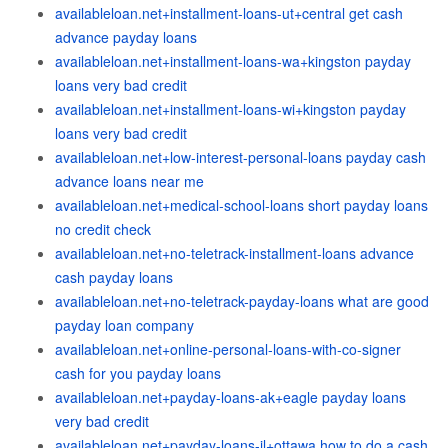
availableloan.net+installment-loans-ut+central get cash
advance payday loans
availableloan.net+installment-loans-wa+kingston payday
loans very bad credit
availableloan.net+installment-loans-wi+kingston payday
loans very bad credit
availableloan.net+low-interest-personal-loans payday cash
advance loans near me
availableloan.net+medical-school-loans short payday loans
no credit check
availableloan.net+no-teletrack-installment-loans advance
cash payday loans
availableloan.net+no-teletrack-payday-loans what are good
payday loan company
availableloan.net+online-personal-loans-with-co-signer
cash for you payday loans
availableloan.net+payday-loans-ak+eagle payday loans
very bad credit
availableloan.net+payday-loans-il+ottawa how to do a cash