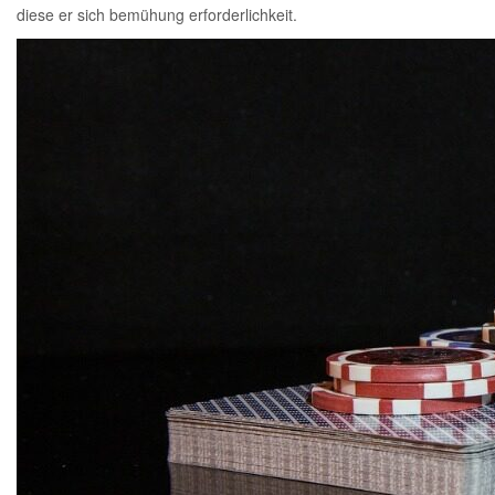
diese er sich bemühung erforderlichkeit.