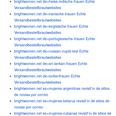
brightwomen.net de+heise-indische-frauen Echte
Versandbestellbrautwebsites
brightwomen.net de+iranische-frauen Echte
Versandbestellbrautwebsites
brightwomen.net de+kirgisische-frauen Echte
Versandbestellbrautwebsites
brightwomen.net de+portugiesische-frauen Echte
Versandbestellbrautwebsites
brightwomen.net de+russian-cupid-test Echte
Versandbestellbrautwebsites
brightwomen.net de+sri-lankan-frauen Echte
Versandbestellbrautwebsites
brightwomen.net de+turkenfrauen Echte
Versandbestellbrautwebsites
brightwomen.net es+mujeres-argentinas revisiГіn de sitios
de novias por correo
brightwomen.net es+mujeres-belarus revisiГіn de sitios de
novias por correo
brightwomen.net es+mujeres-cubanas revisiГіn de sitios de