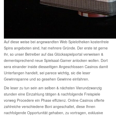
Auf diese weise bei angewandten Web Spielotheken kostenfreie
Spins angeboten sind, hat mehrere Gründe. Der erste ist gerne
ihr, so unser Betreiber auf das Glücksspielportal verweisen &
dementsprechend neue Spielsaal-Gamer anlocken wollen. Dort
sera einander inside diesseitigen Angeschlossen Casinos damit
Unterfangen handelt, sei parece wichtig, sic die leser
Gewinnspanne und so gesehen Gewinne einfahren.
Die leser zu tun sein am selben & nächsten Vierundzwanzig
stunden eine Einzahlung tätigen & nachfolgende Freispiele
vorweg Procedere ein Phase effizienz. Online-Casinos offerte
zahlreiche verschiedene Boni angeschaltet, diese Ihnen
nachfolgende Opportunität gehaben, zu vortragen, exklusive