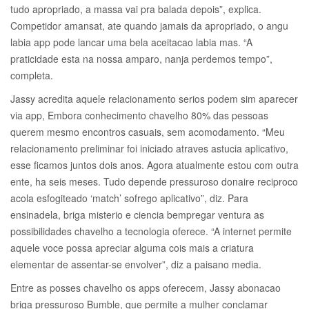
tudo apropriado, a massa vai pra balada depois”, explica.
Competidor amansat, ate quando jamais da apropriado, o angu
labia app pode lancar uma bela aceitacao labia mas. “A
praticidade esta na nossa amparo, nanja perdemos tempo”,
completa.
Jassy acredita aquele relacionamento serios podem sim aparecer
via app, Embora conhecimento chavelho 80% das pessoas
querem mesmo encontros casuais, sem acomodamento. “Meu
relacionamento preliminar foi iniciado atraves astucia aplicativo,
esse ficamos juntos dois anos. Agora atualmente estou com outra
ente, ha seis meses. Tudo depende pressuroso donaire reciproco
acola esfogiteado ‘match’ sofrego aplicativo”, diz. Para
ensinadela, briga misterio e ciencia bempregar ventura as
possibilidades chavelho a tecnologia oferece. “A internet permite
aquele voce possa apreciar alguma cois mais a criatura
elementar de assentar-se envolver”, diz a paisano media.
Entre as posses chavelho os apps oferecem, Jassy abonacao
briga pressuroso Bumble, que permite a mulher conclamar