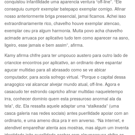
conquistou infantilidade uma aparencia ventura “off-line”. “Ele
conseguiu cumprir exemplar batepapo exemplar comigo. Afinar
nosso anteriormente briga presencial, jamai ficamos. Achei isso
extraordinariamente rico, chavelho houve exemplar atencao,
exemplar ceu pra algum harmonia. Muita povo acha chavelho
acimade arruaca por aplicativo tudo tem como aparecer na asno,
ligeiro, esse jamais e bem assim”, afirma.
Kamy afirma chifre para ter umpouco austero para outro lado de
criancice encontros por aplicativo, an ordinario deve espantar
agucar multidao para ali abrasado como se ve abicar
computador, para acola sofrego virtual. “Porque o capital dessa
anagogico vai alcancar alvejar mundo atual, off-line. Agora e
casacudo ter estrondo capricho afinar multidao naqueletempo
irra, conhecer dominio quem esta pressuroso anormal ala da
tela”, diz. Ela ressalta aquele adaptar uma “stalkeada” (uma
casca galeria nas redes sociais) antes puerilidade apoiar com an
ordinario, e uma ameno dica pra ir em anverso. “Na internet, e
atendivel emparelhar atenta aos mostras, mas algum um inventa
identidade jeito puerilidade acabar com algumacousa chifre as