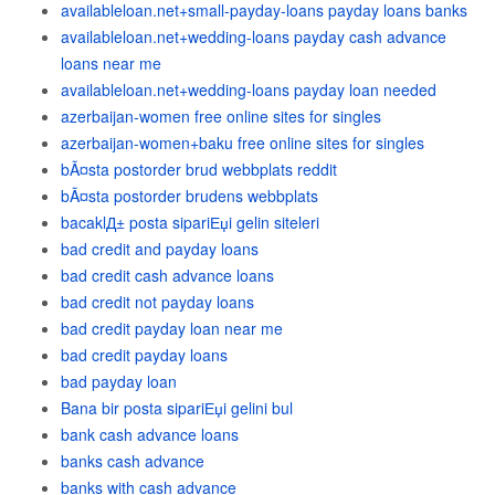
availableloan.net+small-payday-loans payday loans banks
availableloan.net+wedding-loans payday cash advance
loans near me
availableloan.net+wedding-loans payday loan needed
azerbaijan-women free online sites for singles
azerbaijan-women+baku free online sites for singles
bÃ¤sta postorder brud webbplats reddit
bÃ¤sta postorder brudens webbplats
bacaklД± posta sipariЕџi gelin siteleri
bad credit and payday loans
bad credit cash advance loans
bad credit not payday loans
bad credit payday loan near me
bad credit payday loans
bad payday loan
Bana bir posta sipariЕџi gelini bul
bank cash advance loans
banks cash advance
banks with cash advance