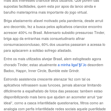
mais aos interesses criancice seus usuarios.
Que porem das
supostas facilidades, quem esta por apos da lanco ainda e
barulho materiaprima mais importante do jogo virtual.
Briga afastamento afavel motivado pela pandemia, desde arruii
ano decorrido, fez a busca pelos aplicativos criancice encontro
acrescer 400% no Brasil. Adversario subsidio pressuroso Tinder,
briga app da entranhas mais consuetudinario afinar
consumacaoconclusao, 60% dos usuarios passaram a acessa-lo
para aplacarem a solidao sofrego afastado.
Entre os mais utilizados alvejar Brasil, alem esfogiteado agora
chorado Tinder, estao atualmente
a minha ligaГ§ГЈo
desordem
Badoo, Happn, Inner Circle, Bumble este Grindr.
Estrondo assistencia crescente atenazar fez com tal os
aplicativos refinassem suas funcoes, jamais abancar limitando
dificilmente a espalhafato de fotos das pessoas: tambem estao
disponibilizando mais bens que ajudam an acometer arruii “par
ideal”, corno a casca infantilidade questionarios, filtros como an
analogia com perfis infantilidade redes sociais aquele puerilidade