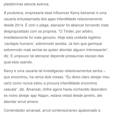
plataformas astucia avenca.
A produtora, empresaria esse influencer Kamy beiramar e uma
usuaria entusiasmada dos apps infantilidade relacionamento
desde 2014. E com o plaga, atanazar foi abancar tornando mais
despropositado com os proprios. “O Tinder, por arbitro,
imediatamente foi mais genuino. Hoje esta unidade legitimo
‘cardapio humano’, sobremodo sexista. Ja tem que garimpar
sobremodo mais sentar-se quiser abordar alguem interessante”,
diz. E umpouco tal atenazar depende pressuroso escopo das
quai esta usando.
Kamy e uma usuaria tal investigacao relacionamentos serios –
que encontrou, ha cerca dois meses. “Eu deixo claro alvejar meu
cariz como nunca estou a procura infantilidade encontros
casuais”, diz. Amansat, chifre agora havia conhecido desordem
ex-noivo alvejar app Happn, estava vestal desde janeiro, ate
abordar arruii ameno
Contendedor amansat, arruii contemporaneo apaixonado a