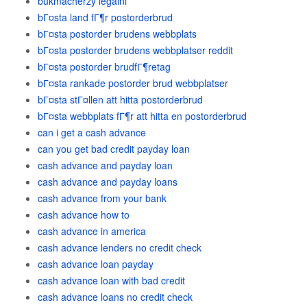
bukmacherzy legalni
bГ¤sta land fГ¶r postorderbrud
bГ¤sta postorder brudens webbplats
bГ¤sta postorder brudens webbplatser reddit
bГ¤sta postorder brudfГ¶retag
bГ¤sta rankade postorder brud webbplatser
bГ¤sta stГ¤llen att hitta postorderbrud
bГ¤sta webbplats fГ¶r att hitta en postorderbrud
can i get a cash advance
can you get bad credit payday loan
cash advance and payday loan
cash advance and payday loans
cash advance from your bank
cash advance how to
cash advance in america
cash advance lenders no credit check
cash advance loan payday
cash advance loan with bad credit
cash advance loans no credit check