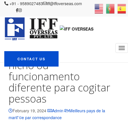
IFF OVERSEAS
+91 - 9589027483
Blog
Meilleurs pays de la mariГ©e par
iff@iffoverseas.com
correspondance
Todo app possui suas particularidades, incluindo
divisao por nicho ou funcionamento diferente para cogitar pessoas
Todo app possui suas
particularidades,
incluindo divisao por
CONTACT US
nicho ou
funcionamento
diferente para cogitar
pessoas
February 19, 2024
Admin
Meilleurs pays de la
mariГ©e par correspondance