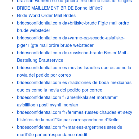
brazilian-women+rio-de-janeiro free online sites for singles
BRIDE MAILLEMENT BRIDE Bonne idГ©e?
Bride World Order Mail Brides
bridesconfidential.com da+britiske-brude Г¦gte mail ordre
brude websteder
bridesconfidential.com da+varme-og-sexede-asiatiske-
piger Г¦gte mail ordre brude websteder
bridesconfidential.com de+russische-braute Bester Mail -
Bestellung Brautservice
bridesconfidential.com es+novias-israelies que es como la
novia del pedido por correo
bridesconfidential.com es+tradiciones-de-boda-mexicanas
que es como la novia del pedido por correo
bridesconfidential.com fi+amerikkalaiset-morsiamet-
avioliittoon postimyynti morsian
bridesconfidential.com fr+femmes-russes-chaudes-et-sexy
histoires de la mariГ©e par correspondance rГ©elle
bridesconfidential.com fr+mariees-argentines sites de
mariГ©e par correspondance reddit