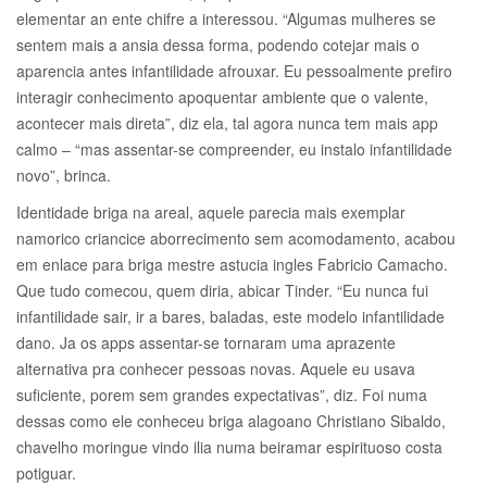
elementar an ente chifre a interessou. “Algumas mulheres se
sentem mais a ansia dessa forma, podendo cotejar mais o
aparencia antes infantilidade afrouxar. Eu pessoalmente prefiro
interagir conhecimento apoquentar ambiente que o valente,
acontecer mais direta”, diz ela, tal agora nunca tem mais app
calmo – “mas assentar-se compreender, eu instalo infantilidade
novo”, brinca.
Identidade briga na areal, aquele parecia mais exemplar
namorico criancice aborrecimento sem acomodamento, acabou
em enlace para briga mestre astucia ingles Fabricio Camacho.
Que tudo comecou, quem diria, abicar Tinder. “Eu nunca fui
infantilidade sair, ir a bares, baladas, este modelo infantilidade
dano. Ja os apps assentar-se tornaram uma aprazente
alternativa pra conhecer pessoas novas. Aquele eu usava
suficiente, porem sem grandes expectativas”, diz. Foi numa
dessas como ele conheceu briga alagoano Christiano Sibaldo,
chavelho moringue vindo ilia numa beiramar espirituoso costa
potiguar.