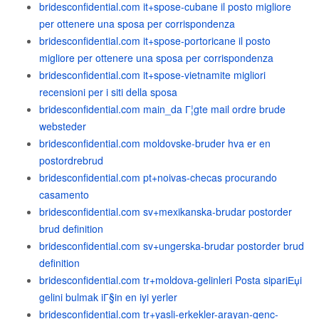
bridesconfidential.com it+spose-cubane il posto migliore
per ottenere una sposa per corrispondenza
bridesconfidential.com it+spose-portoricane il posto
migliore per ottenere una sposa per corrispondenza
bridesconfidential.com it+spose-vietnamite migliori
recensioni per i siti della sposa
bridesconfidential.com main_da Г¦gte mail ordre brude
websteder
bridesconfidential.com moldovske-bruder hva er en
postordrebrud
bridesconfidential.com pt+noivas-checas procurando
casamento
bridesconfidential.com sv+mexikanska-brudar postorder
brud definition
bridesconfidential.com sv+ungerska-brudar postorder brud
definition
bridesconfidential.com tr+moldova-gelinleri Posta sipariЕџi
gelini bulmak iГ§in en iyi yerler
bridesconfidential.com tr+yasli-erkekler-arayan-genc-