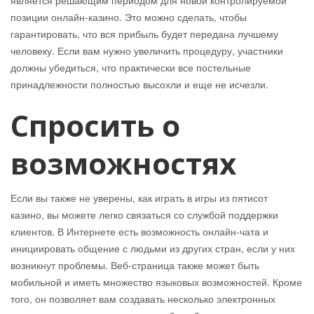
является решающим периодом для новой контролируемой
позиции онлайн-казино. Это можно сделать, чтобы
гарантировать, что вся прибыль будет передана лучшему
человеку. Если вам нужно увеличить процедуру, участники
должны убедиться, что практически все постельные
принадлежности полностью высохли и еще не исчезли.
Спросить о
возможностях
Если вы также не уверены, как играть в игры из пятисот
казино, вы можете легко связаться со службой поддержки
клиентов. В Интернете есть возможность онлайн-чата и
инициировать общение с людьми из других стран, если у них
возникнут проблемы. Веб-страница также может быть
мобильной и иметь множество языковых возможностей. Кроме
того, он позволяет вам создавать несколько электронных