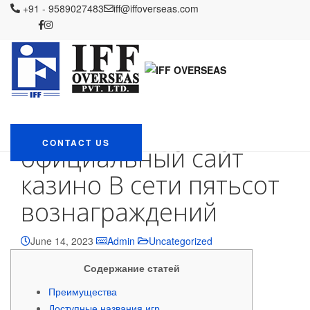
IFF OVERSEAS
+91 - 9589027483
Blog
Uncategorized
iff@iffoverseas.com
Что следует знать об
интернет- казино Вулкан Удачи официальный сайт казино В сети
пятьсот вознаграждений
Что следует знать об
интернет- казино
Вулкан Удачи
CONTACT US
официальный сайт
казино В сети пятьсот
вознаграждений
June 14, 2023
Admin
Uncategorized
Содержание статей
Преимущества
Доступные названия игр