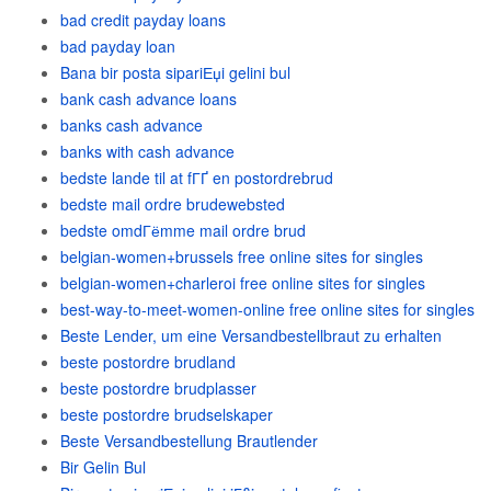
bad credit payday loans
bad payday loan
Bana bir posta sipariЕџi gelini bul
bank cash advance loans
banks cash advance
banks with cash advance
bedste lande til at fГҐ en postordrebrud
bedste mail ordre brudewebsted
bedste omdГёmme mail ordre brud
belgian-women+brussels free online sites for singles
belgian-women+charleroi free online sites for singles
best-way-to-meet-women-online free online sites for singles
Beste Lender, um eine Versandbestellbraut zu erhalten
beste postordre brudland
beste postordre brudplasser
beste postordre brudselskaper
Beste Versandbestellung Brautlender
Bir Gelin Bul