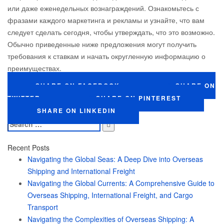
или даже еженедельных вознаграждений. Ознакомьтесь с
фразами каждого маркетинга и рекламы и узнайте, что вам
следует сделать сегодня, чтобы утверждать, что это возможно.
Обычно приведенные ниже предложения могут получить
требования к ставкам и начать округленную информацию о
преимуществах.
SHARE ON FACEBOOK
SHARE ON
TWITTER
SHARE ON PINTEREST
SHARE ON LINKEDIN
Search
for:
Recent Posts
Navigating the Global Seas: A Deep Dive into Overseas
Shipping and International Freight
Navigating the Global Currents: A Comprehensive Guide to
Overseas Shipping, International Freight, and Cargo
Transport
Navigating the Complexities of Overseas Shipping: A