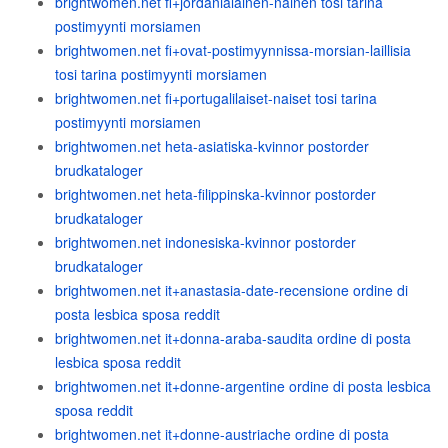
brightwomen.net fi+jordanialainen-nainen tosi tarina
postimyynti morsiamen
brightwomen.net fi+ovat-postimyynnissa-morsian-laillisia
tosi tarina postimyynti morsiamen
brightwomen.net fi+portugalilaiset-naiset tosi tarina
postimyynti morsiamen
brightwomen.net heta-asiatiska-kvinnor postorder
brudkataloger
brightwomen.net heta-filippinska-kvinnor postorder
brudkataloger
brightwomen.net indonesiska-kvinnor postorder
brudkataloger
brightwomen.net it+anastasia-date-recensione ordine di
posta lesbica sposa reddit
brightwomen.net it+donna-araba-saudita ordine di posta
lesbica sposa reddit
brightwomen.net it+donne-argentine ordine di posta lesbica
sposa reddit
brightwomen.net it+donne-austriache ordine di posta