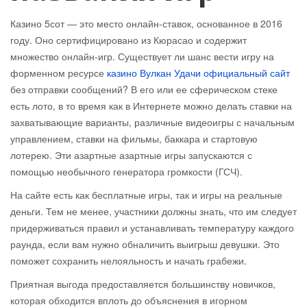
Казино 5сот — это место онлайн-ставок, основанное в 2016
году. Оно сертифицировано из Кюрасао и содержит
множество онлайн-игр. Существует ли шанс вести игру на
форменном ресурсе
казино Вулкан Удачи официальный сайт
без отправки сообщений? В его или ее сферическом стеке
есть лото, в то время как в Интернете можно делать ставки на
захватывающие варианты, различные видеоигры с начальным
управлением, ставки на фильмы, баккара и стартовую
лотерею. Эти азартные азартные игры запускаются с
помощью необычного генератора громкости (ГСЧ).
На сайте есть как бесплатные игры, так и игры на реальные
деньги. Тем не менее, участники должны знать, что им следует
придерживаться правил и устанавливать температуру каждого
раунда, если вам нужно обналичить выигрыш девушки. Это
поможет сохранить нелояльность и начать грабежи.
Приятная выгода предоставляется большинству новичков,
которая обходится вплоть до объяснения в игорном