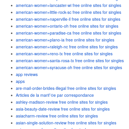
american-women+lancaster-wi free online sites for singles
american-women+little-rock-sc free online sites for singles
american-women+naperville-il free online sites for singles
american-women+ontario-oh free online sites for singles
american-women+paradise-ca free online sites for singles
american-women+plano-ia free online sites for singles
american-women+raleigh-nc free online sites for singles
american-women+reno-tx free online sites for singles
american-women+santa-rosa-tx free online sites for singles
american-women+syracuse-oh free online sites for singles
app reviews
apps
are-mail-order-brides-illegal free online sites for singles
Articles de la mariГ©e par correspondance
ashley-madison-review free online sites for singles
asia-beauty-date-review free online sites for singles
asiacharm-review free online sites for singles
asian-single-solution-review free online sites for singles