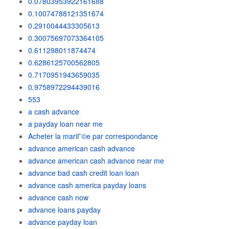
0.07803953922161688
0.10074788121351674
0.2910044433305613
0.30075697073364105
0.611298011874474
0.6286125700562805
0.7170951943659035
0.9758972294439016
553
a cash advance
a payday loan near me
Acheter la mariГ©e par correspondance
advance american cash advance
advance american cash advance near me
advance bad cash credit loan loan
advance cash america payday loans
advance cash now
advance loans payday
advance payday loan