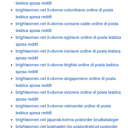
lesbica sposa reddit
brightwomen.net it+donne-colombiane ordine di posta
lesbica sposa reddit
brightwomen.net it+donne-coreane-calde ordine di posta
lesbica sposa reddit
brightwomen.net it+donne-egiziane ordine di posta lesbica
sposa reddit
brightwomen.net it+donne-iraniane ordine di posta lesbica
sposa reddit
brightwomen.net it+donne-kirghisi ordine di posta lesbica
sposa reddit
brightwomen.net it+donne-singaporiane ordine di posta
lesbica sposa reddit
brightwomen.net it+donne-svizzere ordine di posta lesbica
sposa reddit
brightwomen.net it+donne-vietnamite ordine di posta
lesbica sposa reddit
brightwomen.net japansk-kvinna postorder brudkataloger
brightwomen.net kostnaden-for-postordrebrud postorder