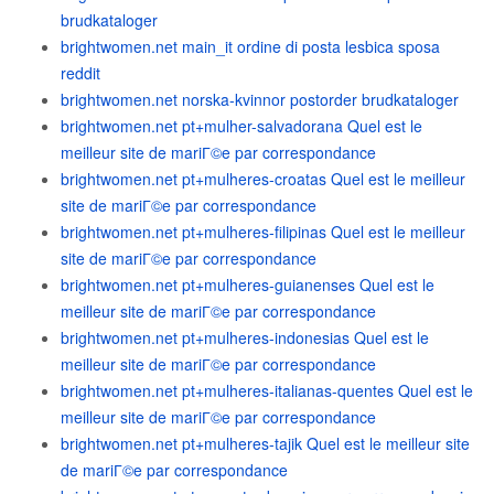
brudkataloger
brightwomen.net main_it ordine di posta lesbica sposa
reddit
brightwomen.net norska-kvinnor postorder brudkataloger
brightwomen.net pt+mulher-salvadorana Quel est le
meilleur site de mariГ©e par correspondance
brightwomen.net pt+mulheres-croatas Quel est le meilleur
site de mariГ©e par correspondance
brightwomen.net pt+mulheres-filipinas Quel est le meilleur
site de mariГ©e par correspondance
brightwomen.net pt+mulheres-guianenses Quel est le
meilleur site de mariГ©e par correspondance
brightwomen.net pt+mulheres-indonesias Quel est le
meilleur site de mariГ©e par correspondance
brightwomen.net pt+mulheres-italianas-quentes Quel est le
meilleur site de mariГ©e par correspondance
brightwomen.net pt+mulheres-tajik Quel est le meilleur site
de mariГ©e par correspondance