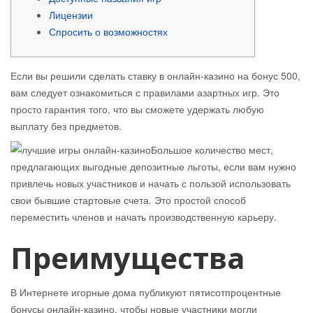
Лицензии
Спросить о возможностях
Если вы решили сделать ставку в онлайн-казино на бонус 500,
вам следует ознакомиться с правилами азартных игр. Это
просто гарантия того, что вы сможете удержать любую
выплату без предметов.
Большое количество мест,
предлагающих выгодные депозитные льготы, если вам нужно
привлечь новых участников и начать с пользой использовать
свои бывшие стартовые счета.
Это простой способ
переместить членов и начать производственную карьеру.
Преимущества
В Интернете игорные дома публикуют пятисотпроцентные
бонусы онлайн-казино, чтобы новые участники могли