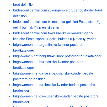
brud definition
bridesconfidential.com sv+ungerska-brudar postorder brud
definition
bridesconfidential.com tr+moldova-gelinleri Posta sipariЕџi
gelini bulmak iГ§in en iyi yerler
bridesconfidential.com tr+yasli-erkekler-arayan-genc-
kadinlar Posta sipariЕџi gelini bulmak iГ§in en iyi yerler
brightwomen.net argentinska-kvinnor postorder
brudkataloger
brightwomen.net belgiska-kvinnor postorder brudkataloger
brightwomen.net burmesiska-kvinnor postorder
brudkataloger
brightwomen.net da+aserbajdsjanske-kvinder bedste
postordre brudesider
brightwomen.net da+britiske-kvinder bedste postordre
brudesider
brightwomen.net da+cubanske-kvinder bedste postordre
brudesider