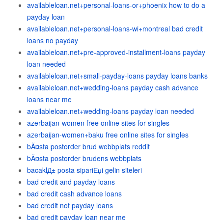
availableloan.net+personal-loans-or+phoenix how to do a
payday loan
availableloan.net+personal-loans-wi+montreal bad credit
loans no payday
availableloan.net+pre-approved-installment-loans payday
loan needed
availableloan.net+small-payday-loans payday loans banks
availableloan.net+wedding-loans payday cash advance
loans near me
availableloan.net+wedding-loans payday loan needed
azerbaijan-women free online sites for singles
azerbaijan-women+baku free online sites for singles
bÃ¤sta postorder brud webbplats reddit
bÃ¤sta postorder brudens webbplats
bacaklД± posta sipariЕџi gelin siteleri
bad credit and payday loans
bad credit cash advance loans
bad credit not payday loans
bad credit payday loan near me