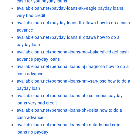
cash for you payday loans
availableloan.net+payday-loans-ak+eagle payday loans
very bad credit
availableloan.net+payday-loans-il+ottawa how to do a cash
advance
availableloan.net+payday-loans-il+ottawa how to do a
payday loan
availableloan.net+personal-loans-mo+bakersfield get cash
advance payday loans
availableloan.net+personal-loans-nj+magnolia how to do a
cash advance
availableloan.net+personal-loans-nm+san-jose how to do a
payday loan
availableloan.net+personal-loans-oh+columbus payday
loans very bad credit
availableloan.net+personal-loans-oh+delta how to do a
cash advance
availableloan.net+personal-loans-oh+ontario bad credit
loans no payday