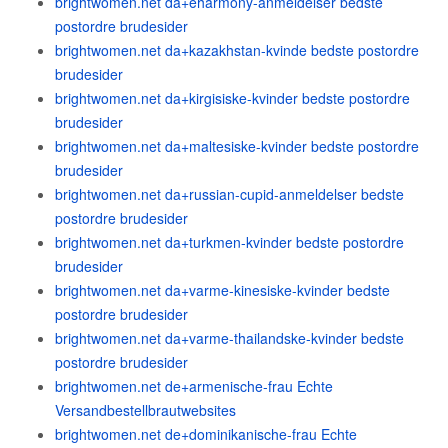
brightwomen.net da+eharmony-anmeldelser bedste
postordre brudesider
brightwomen.net da+kazakhstan-kvinde bedste postordre
brudesider
brightwomen.net da+kirgisiske-kvinder bedste postordre
brudesider
brightwomen.net da+maltesiske-kvinder bedste postordre
brudesider
brightwomen.net da+russian-cupid-anmeldelser bedste
postordre brudesider
brightwomen.net da+turkmen-kvinder bedste postordre
brudesider
brightwomen.net da+varme-kinesiske-kvinder bedste
postordre brudesider
brightwomen.net da+varme-thailandske-kvinder bedste
postordre brudesider
brightwomen.net de+armenische-frau Echte
Versandbestellbrautwebsites
brightwomen.net de+dominikanische-frau Echte