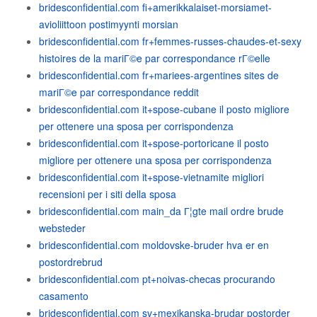
bridesconfidential.com fi+amerikkalaiset-morsiamet-
avioliittoon postimyynti morsian
bridesconfidential.com fr+femmes-russes-chaudes-et-sexy
histoires de la mariГ©e par correspondance rГ©elle
bridesconfidential.com fr+mariees-argentines sites de
mariГ©e par correspondance reddit
bridesconfidential.com it+spose-cubane il posto migliore
per ottenere una sposa per corrispondenza
bridesconfidential.com it+spose-portoricane il posto
migliore per ottenere una sposa per corrispondenza
bridesconfidential.com it+spose-vietnamite migliori
recensioni per i siti della sposa
bridesconfidential.com main_da Г¦gte mail ordre brude
websteder
bridesconfidential.com moldovske-bruder hva er en
postordrebrud
bridesconfidential.com pt+noivas-checas procurando
casamento
bridesconfidential.com sv+mexikanska-brudar postorder