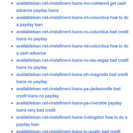
availableloan.net+installment-loans-mo+oakwood get cash
advance payday loans
availableloan.net+installment-loans-mt+columbus how to do
a payday loan
availableloan.net+installment-loans-nc+columbus bad credit
loans no payday
availableloan.net+installment-loans-nd+columbus how to do
a cash advance
availableloan.net+installment-loans-nv+las-vegas bad credit
loans no payday
availableloan.net+installment-loans-oh+magnolia bad credit
loans no payday
availableloan.net+installment-loans-pa+jacksonville bad
credit loans no payday
availableloan.net+installment-loans-pa+riverside payday
loans very bad credit
availableloan.net+installment-loans-ri+kingston how to do a
payday loan
availableloan.net+installment-loans-tx+austin bad credit