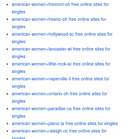
american-women+fremont-oh free online sites for
singles
american-women+fresno-oh free online sites for
singles
american-women+hollywood-sc free online sites for
singles
american-women+lancaster-wi free online sites for
singles
american-women+little-rock-sc free online sites for
singles
american-women+naperville-il free online sites for
singles
american-women+ontario-oh free online sites for
singles
american-women+paradise-ca free online sites for
singles
american-women+plano-ia free online sites for singles
american-women+raleigh-nc free online sites for
singles