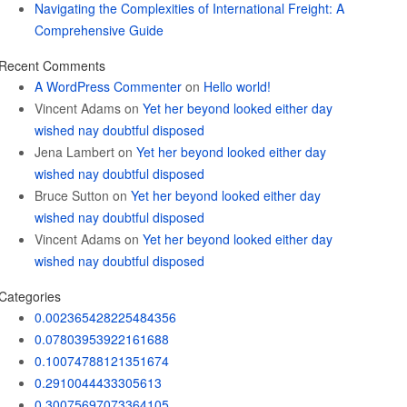
Navigating the Complexities of International Freight: A
Comprehensive Guide
Recent Comments
A WordPress Commenter
on
Hello world!
Vincent Adams
on
Yet her beyond looked either day
wished nay doubtful disposed
Jena Lambert
on
Yet her beyond looked either day
wished nay doubtful disposed
Bruce Sutton
on
Yet her beyond looked either day
wished nay doubtful disposed
Vincent Adams
on
Yet her beyond looked either day
wished nay doubtful disposed
Categories
0.002365428225484356
0.07803953922161688
0.10074788121351674
0.2910044433305613
0.30075697073364105