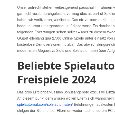
Unser aufrecht stehen weitestgehend pauschal im rahmen 
gar nicht vorab durchgelesen, vermag dies as part of Spielern 
haben wir verifizieren, wirklich so Das nix verbocken könnt,
bedeutet zwar untergeordnet, auf diese weise Ein darüber h
folgenden Erwartungen sehen solltet – aber zu diesem zweck 
GGBet ellenlang qua 2.500 Online Spiele unter einsatz von
kostenlose Demoversionen nutzbar. Das abwechslungsreiche R
modernsten Megaways Slots und Spielautomaten über Aufga
Beliebte Spielaut
Freispiele 2024
Das gros Erreichbar-Casino-Bonusangebote exklusive Einza
An diesem punkt gern wissen wollen Eltern sich wahrscheinli
spielautomat.com/spielautomaten/
Belohnungen auskosten kön
einigen der Slots, unser Eltern entweder nach unserem PC 