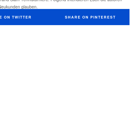
 Neukunden glauben.
E ON TWITTER
SHARE ON PINTEREST