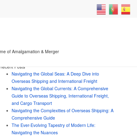
Search
me of Amalgamation & Merger
for:
Recent Posts
Navigating the Global Seas: A Deep Dive into
Overseas Shipping and International Freight
Navigating the Global Currents: A Comprehensive
Guide to Overseas Shipping, International Freight,
and Cargo Transport
Navigating the Complexities of Overseas Shipping: A
Comprehensive Guide
The Ever-Evolving Tapestry of Modern Life:
Navigating the Nuances